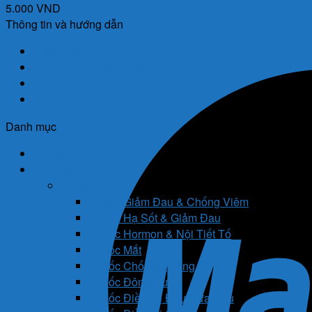
5.000
VND
Thông tin và hướng dẫn
Giới Thiệu
Chính Sách Giao Hàng
Chính Sách Bảo Mật
Chính Sách Đổi Trả
Danh mục
Trang Chủ
Cửa Hàng
Thuốc
Thuốc Giảm Đau & Chống Viêm
Thuốc Hạ Sốt & Giảm Đau
Thuốc Hormon & Nội Tiết Tố
Thuốc Mắt
Thuốc Chống Dị Ứng
Thuốc Đông Dược
Thuốc Điều Trị Đau Nửa Đầu