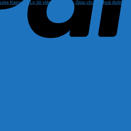
es Kapseln (Lọ 30 viên) của Đức - Giúp chuyển hoá đường,