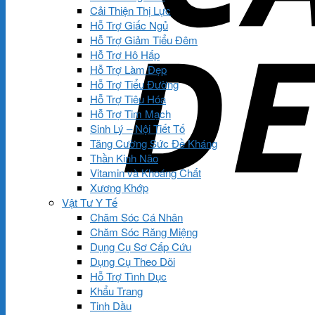
Cải Thiện Thị Lực
Hỗ Trợ Giấc Ngủ
Hỗ Trợ Giảm Tiểu Đêm
Hỗ Trợ Hô Hấp
Hỗ Trợ Làm Đẹp
Hỗ Trợ Tiểu Đường
Hỗ Trợ Tiêu Hóa
Hỗ Trợ Tim Mạch
Sinh Lý – Nội Tiết Tố
Tăng Cường Sức Đề Kháng
Thần Kinh Não
Vitamin và Khoáng Chất
Xương Khớp
Vật Tư Y Tế
Chăm Sóc Cá Nhân
Chăm Sóc Răng Miệng
Dụng Cụ Sơ Cấp Cứu
Dụng Cụ Theo Dõi
Hỗ Trợ Tình Dục
Khẩu Trang
Tinh Dầu