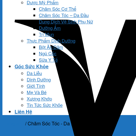
Dược Mỹ Phẩm
Chăm Sóc Cơ Thể
Chăm Sóc Tóc – Da Đầu
Dung Dịch Vệ Sinh Phụ Nữ
Dưỡng Ẩm
Trị Mụn
Thực Phẩm Dinh Dưỡng
Bột Ăn Dặm
Ngũ Cốc
Sữa Y Tế
Góc Sức Khỏe
Da Liễu
Dinh Dưỡng
Giới Tính
Mẹ Và Bé
Xương Khớp
Tin Tức Sức Khỏe
Liên Hệ
Trang chủ
/
Chăm Sóc Tóc - Da Đầu
Lọc