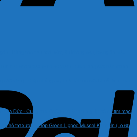
i) - Dùng cho tiêu hoá kém, ăn không tiêu, biếng ăn, tiêu
Rutin C Bcomplex (Hộp 30 viên) - Giúp tăng sức bền thành
 30 viên) - Giúp chống oxy hoá, tốt cho sức khoẻ tim mạch
) của Đức - Cung cấp CoQ10 và Vitamin giúp hỗ trợ tim mạch,
ống hỗ trợ xương khớp Green Lipped Mussel Kapseln (Lọ 60