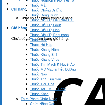
Thuốc Hormon & Nội Tiết Tố
Thuốc Mắt
Giỏ hàng
Thuốc Chống Dị Ứng
Thuốc Đông Dược
Chưa có sản phẩm trong giỏ hàng.
Thuốc Điều Trị Đau Nửa Đầu
Thuốc Điều Trị Gout
Giỏ hàng
Thuốc Điều Trị Hen
Thuốc Điều Trị Parkinson
Chưa có sản phẩm trong giỏ hàng.
Thuốc Gan
Thuốc Hô Hấp
Thuốc Kháng Nấm
Thuốc Kháng Sinh
Thuốc Kháng Virus
Thuốc Tim Mạch & Huyết Áp
Thuốc Mỡ Máu & Tiểu Đường
Thuốc Não
Thuốc Trừ Giun Sán
Thuốc Tiêu Hóa
Thuốc Tai – Mũi – Họng
Thuốc Khác
Thực Phẩm Chức Năng
Chức Năng Gan