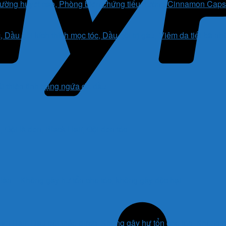
Cinnamon Capsul
 thiện tình trạng ngứa da đầu
Hàn – Không gây hư tổn cho tóc, không gây độc hại