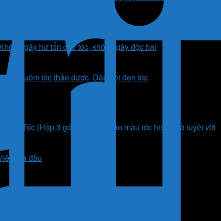
Không gây hư tổn cho tóc, không gây độc hại
 Đen Tóc (Hộp 3 gói x 15ml) – Tạo màu tóc hiệu quả tuyệt vời
u và ngăn rụng tóc