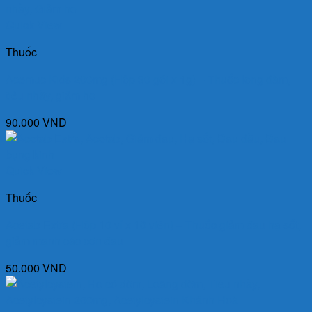
Quick View
Thuốc
Acemuc Kids 200mg (Hộp 30 gói x 1g) – Thuốc long đàm,
tiêu nhầy, giảm ho
90.000
VND
Quick View
Thuốc
Acetab Extra (Hộp 10 vỉ x 10 viên) – Thuốc giảm đau hạ sốt,
giảm mạnh các cơn đau
50.000
VND