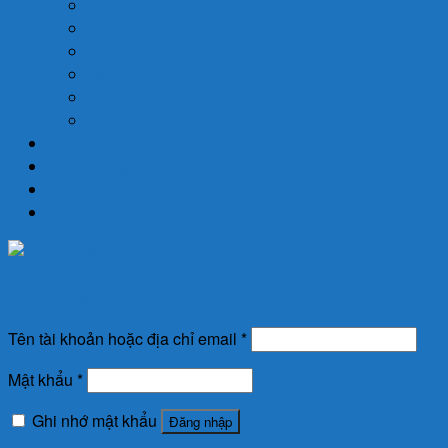
Da Liễu
Dinh Dưỡng
Giới Tính
Mẹ Và Bé
Xương Khớp
Tin Tức Sức Khỏe
Liên Hệ
Đăng nhập
Newsletter
Đăng nhập
Tên tài khoản hoặc địa chỉ email
*
Mật khẩu
*
Ghi nhớ mật khẩu
Đăng nhập