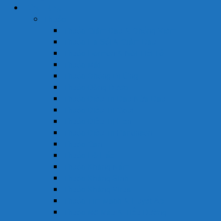
Cửa Hàng
Thuốc
Thuốc Giảm Đau & Chống Viêm
Thuốc Hạ Sốt & Giảm Đau
Thuốc Hormon & Nội Tiết Tố
Thuốc Mắt
Thuốc Chống Dị Ứng
Thuốc Đông Dược
Thuốc Điều Trị Đau Nửa Đầu
Thuốc Điều Trị Gout
Thuốc Điều Trị Hen
Thuốc Điều Trị Parkinson
Thuốc Gan
Thuốc Hô Hấp
Thuốc Kháng Nấm
Thuốc Kháng Sinh
Thuốc Kháng Virus
Thuốc Tim Mạch & Huyết Áp
Thuốc Mỡ Máu & Tiểu Đường