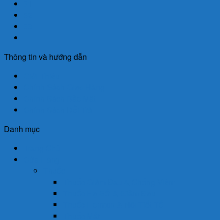
31
32
33
Thông tin và hướng dẫn
Giới Thiệu
Chính Sách Giao Hàng
Chính Sách Bảo Mật
Chính Sách Đổi Trả
Danh mục
Trang Chủ
Cửa Hàng
Thuốc
Thuốc Giảm Đau & Chống Viêm
Thuốc Hạ Sốt & Giảm Đau
Thuốc Hormon & Nội Tiết Tố
Thuốc Mắt