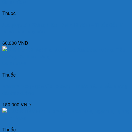
Quick View
Thuốc
Acetylcystein 200mg (Hộp 10 vỉ x 10 viên) – Thuốc điều trị
ho có đờm, long đờm
60.000
VND
Quick View
Thuốc
Actidine 100 (Hộp 5 vỉ x 10 viên) – Thuốc điều trị tiểu đường,
đái tháo đường
180.000
VND
Quick View
Thuốc