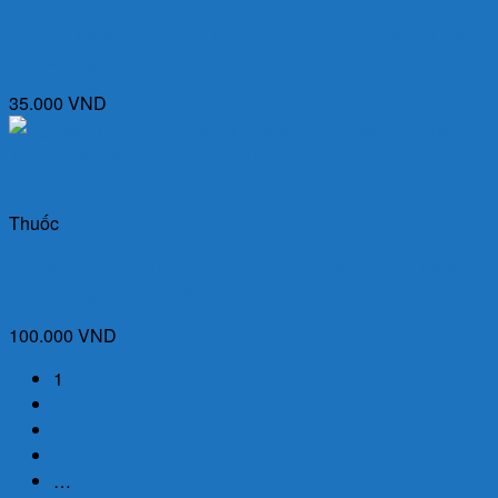
ADKold-New For Children (Hộp 10 gói) – Thuốc điều trị ngạt
mũi, dị ứng
35.000
VND
Quick View
Thuốc
Agdicerin 50mg (Hộp 3 vỉ x 10 viên) – Thuốc điều trị thoái
hoá khớp gối, thoái hoá khớp
100.000
VND
1
2
3
4
…