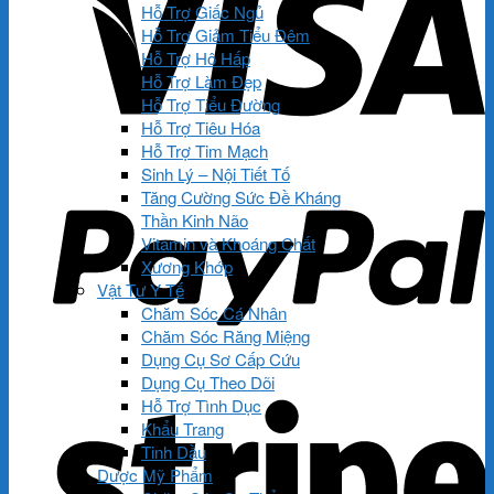
Hỗ Trợ Giấc Ngủ
Hỗ Trợ Giảm Tiểu Đêm
Hỗ Trợ Hô Hấp
Hỗ Trợ Làm Đẹp
Hỗ Trợ Tiểu Đường
Hỗ Trợ Tiêu Hóa
Hỗ Trợ Tim Mạch
Sinh Lý – Nội Tiết Tố
Tăng Cường Sức Đề Kháng
Thần Kinh Não
Vitamin và Khoáng Chất
Xương Khớp
Vật Tư Y Tế
Chăm Sóc Cá Nhân
Chăm Sóc Răng Miệng
Dụng Cụ Sơ Cấp Cứu
Dụng Cụ Theo Dõi
Hỗ Trợ Tình Dục
Khẩu Trang
Tinh Dầu
Dược Mỹ Phẩm