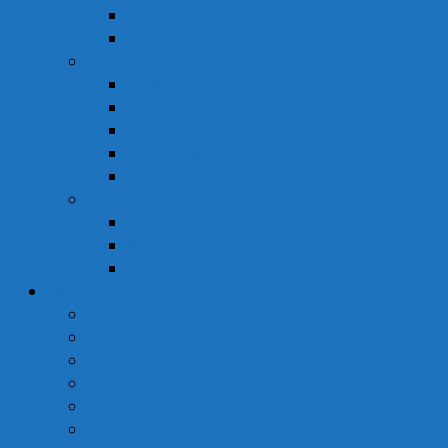
Khẩu Trang
Tinh Dầu
Dược Mỹ Phẩm
Chăm Sóc Cơ Thể
Chăm Sóc Tóc – Da Đầu
Dung Dịch Vệ Sinh Phụ Nữ
Dưỡng Ẩm
Trị Mụn
Thực Phẩm Dinh Dưỡng
Bột Ăn Dặm
Ngũ Cốc
Sữa Y Tế
Góc Sức Khỏe
Da Liễu
Dinh Dưỡng
Giới Tính
Mẹ Và Bé
Xương Khớp
Tin Tức Sức Khỏe