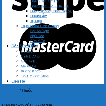
Chăm Sóc Cơ Thể
Chăm Sóc Tóc – Da Đầu
Dung Dịch Vệ Sinh Phụ Nữ
Dưỡng Ẩm
Trị Mụn
Thực Phẩm Dinh Dưỡng
Bột Ăn Dặm
Ngũ Cốc
Sữa Y Tế
Góc Sức Khỏe
Da Liễu
Dinh Dưỡng
Giới Tính
Mẹ Và Bé
Xương Khớp
Tin Tức Sức Khỏe
Liên Hệ
Trang chủ
/
Thuốc
Lọc
Hiển thị 1–12 của 385 kết quả