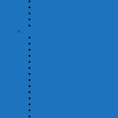
Thuốc Não
Thuốc Trừ Giun Sán
Thuốc Tiêu Hóa
Thuốc Tai – Mũi – Họng
Thuốc Khác
Thực Phẩm Chức Năng
Chức Năng Gan
Cải Thiện Thị Lực
Hỗ Trợ Giấc Ngủ
Hỗ Trợ Giảm Tiểu Đêm
Hỗ Trợ Hô Hấp
Hỗ Trợ Làm Đẹp
Hỗ Trợ Tiểu Đường
Hỗ Trợ Tiêu Hóa
Hỗ Trợ Tim Mạch
Sinh Lý – Nội Tiết Tố
Tăng Cường Sức Đề Kháng
Thần Kinh Não
Vitamin và Khoáng Chất
Xương Khớp