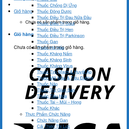
Thuốc Chống Dị Ứng
Giỏ hàng
Thuốc Đông Dược
Thuốc Điều Trị Đau Nửa Đầu
Chưa có sản phẩm trong giỏ hàng.
Thuốc Điều Trị Gout
Thuốc Điều Trị Hen
Giỏ hàng
Thuốc Điều Trị Parkinson
Thuốc Gan
Chưa có sản phẩm trong giỏ hàng.
Thuốc Hô Hấp
Thuốc Kháng Nấm
Thuốc Kháng Sinh
Thuốc Kháng Virus
Thuốc Tim Mạch & Huyết Áp
Thuốc Mỡ Máu & Tiểu Đường
Thuốc Não
Thuốc Trừ Giun Sán
Thuốc Tiêu Hóa
Thuốc Tai – Mũi – Họng
Thuốc Khác
Thực Phẩm Chức Năng
Chức Năng Gan
Cải Thiện Thị Lực