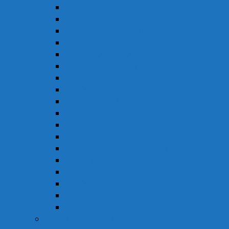
Thuốc Chống Dị Ứng
Thuốc Đông Dược
Thuốc Điều Trị Đau Nửa Đầu
Thuốc Điều Trị Gout
Thuốc Điều Trị Hen
Thuốc Điều Trị Parkinson
Thuốc Gan
Thuốc Hô Hấp
Thuốc Kháng Nấm
Thuốc Kháng Sinh
Thuốc Kháng Virus
Thuốc Tim Mạch & Huyết Áp
Thuốc Mỡ Máu & Tiểu Đường
Thuốc Não
Thuốc Trừ Giun Sán
Thuốc Tiêu Hóa
Thuốc Tai – Mũi – Họng
Thuốc Khác
Thực Phẩm Chức Năng