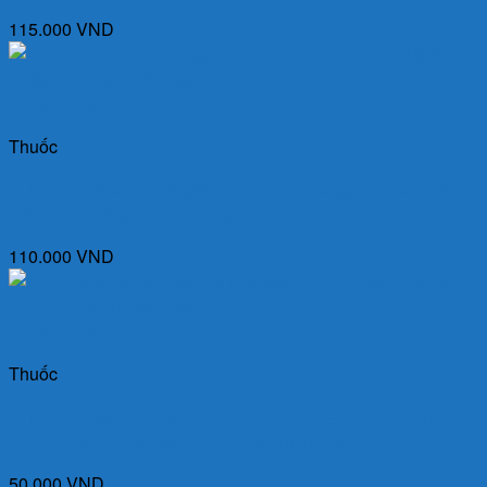
115.000
VND
Quick View
Thuốc
A.T Desloratadin 0.5mg/ml (Hộp 6 vỉ x 5 ống) – Thuốc điều trị
viêm mũi dị ứng, nổi mày đay mạn tính
110.000
VND
Quick View
Thuốc
A.T Sucralfate 1000mg (Hộp 20 gói x 5g) – Thuốc dùng để
điều trị loét dạ dày, loét tá tràng, viêm dạ dày
50.000
VND