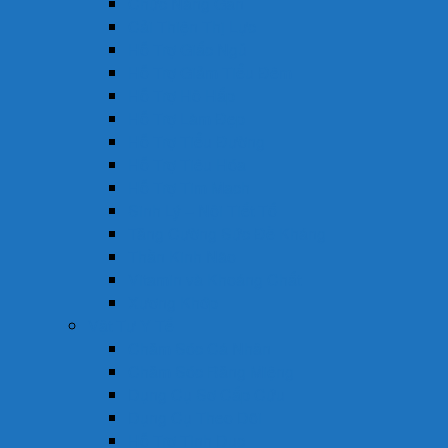
Chức Năng Gan
Cải Thiện Thị Lực
Hỗ Trợ Giấc Ngủ
Hỗ Trợ Giảm Tiểu Đêm
Hỗ Trợ Hô Hấp
Hỗ Trợ Làm Đẹp
Hỗ Trợ Tiểu Đường
Hỗ Trợ Tiêu Hóa
Hỗ Trợ Tim Mạch
Sinh Lý – Nội Tiết Tố
Tăng Cường Sức Đề Kháng
Thần Kinh Não
Vitamin và Khoáng Chất
Xương Khớp
Vật Tư Y Tế
Chăm Sóc Cá Nhân
Chăm Sóc Răng Miệng
Dụng Cụ Sơ Cấp Cứu
Dụng Cụ Theo Dõi
Hỗ Trợ Tình Dục