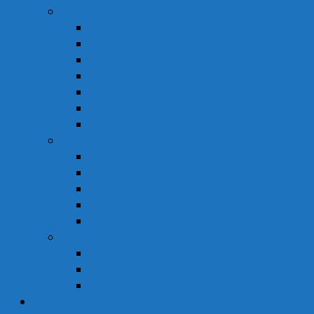
Vật Tư Y Tế
Chăm Sóc Cá Nhân
Chăm Sóc Răng Miệng
Dụng Cụ Sơ Cấp Cứu
Dụng Cụ Theo Dõi
Hỗ Trợ Tình Dục
Khẩu Trang
Tinh Dầu
Dược Mỹ Phẩm
Chăm Sóc Cơ Thể
Chăm Sóc Tóc – Da Đầu
Dung Dịch Vệ Sinh Phụ Nữ
Dưỡng Ẩm
Trị Mụn
Thực Phẩm Dinh Dưỡng
Bột Ăn Dặm
Ngũ Cốc
Sữa Y Tế
Góc Sức Khỏe