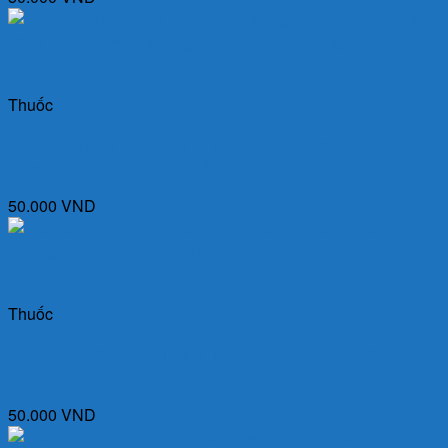
Quick View
Thuốc
A.T ZinC 10mg (Hộp 10 vỉ x 10 viên) – Thuốc điều trị tiêu
chảy kéo dài, tăng cường sức đề kháng
50.000
VND
Quick View
Thuốc
Acecyst 200mg (Hộp 10 vỉ x 10 viên) – Thuốc điều trị ho có
đờm, long đờm
50.000
VND