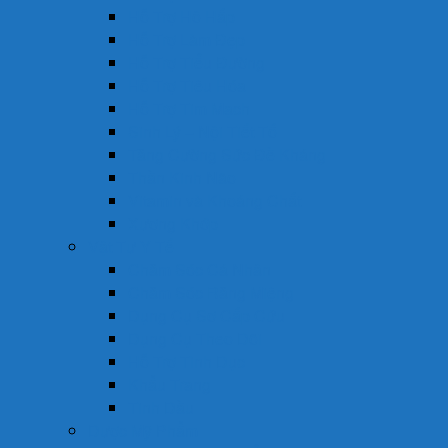
Hỗ Trợ Hô Hấp
Hỗ Trợ Làm Đẹp
Hỗ Trợ Tiểu Đường
Hỗ Trợ Tiêu Hóa
Hỗ Trợ Tim Mạch
Sinh Lý – Nội Tiết Tố
Tăng Cường Sức Đề Kháng
Thần Kinh Não
Vitamin và Khoáng Chất
Xương Khớp
Vật Tư Y Tế
Chăm Sóc Cá Nhân
Chăm Sóc Răng Miệng
Dụng Cụ Sơ Cấp Cứu
Dụng Cụ Theo Dõi
Hỗ Trợ Tình Dục
Khẩu Trang
Tinh Dầu
Dược Mỹ Phẩm