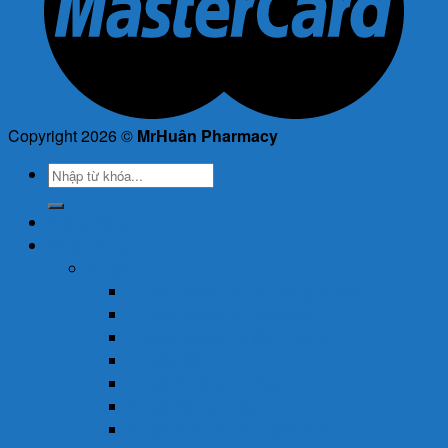
Copyright 2026 ©
MrHuân Pharmacy
Tìm
kiếm:
Trang Chủ
Cửa Hàng
Thuốc
Thuốc Giảm Đau & Chống Viêm
Thuốc Hạ Sốt & Giảm Đau
Thuốc Hormon & Nội Tiết Tố
Thuốc Mắt
Thuốc Chống Dị Ứng
Thuốc Đông Dược
Thuốc Điều Trị Đau Nửa Đầu