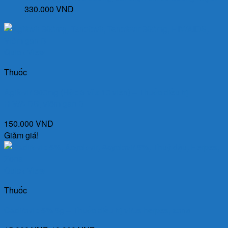
330.000
VND
Quick View
Thuốc
Agifovir 300mg (Hộp 3 vỉ x 10 viên) – Thuốc điều trị
HIV/AIDS, viêm gan B
150.000
VND
Giảm giá!
Quick View
Thuốc
Cadirovib 5% 5g – Thuốc điều trị virus herpes, zona