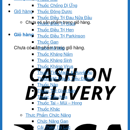
Thuốc Chống Dị Ứng
Giỏ hàng
Thuốc Đông Dược
Thuốc Điều Trị Đau Nửa Đầu
Chưa có sản phẩm trong giỏ hàng.
Thuốc Điều Trị Gout
Thuốc Điều Trị Hen
Giỏ hàng
Thuốc Điều Trị Parkinson
Thuốc Gan
Chưa có sản phẩm trong giỏ hàng.
Thuốc Hô Hấp
Thuốc Kháng Nấm
Thuốc Kháng Sinh
Thuốc Kháng Virus
Thuốc Tim Mạch & Huyết Áp
Thuốc Mỡ Máu & Tiểu Đường
Thuốc Não
Thuốc Trừ Giun Sán
Thuốc Tiêu Hóa
Thuốc Tai – Mũi – Họng
Thuốc Khác
Thực Phẩm Chức Năng
Chức Năng Gan
Cải Thiện Thị Lực