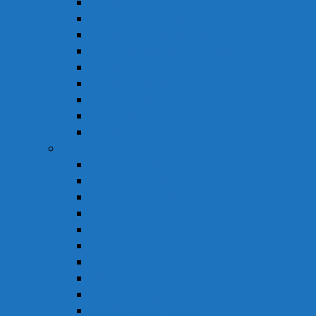
Thuốc Kháng Sinh
Thuốc Kháng Virus
Thuốc Tim Mạch & Huyết Áp
Thuốc Mỡ Máu & Tiểu Đường
Thuốc Não
Thuốc Trừ Giun Sán
Thuốc Tiêu Hóa
Thuốc Tai – Mũi – Họng
Thuốc Khác
Thực Phẩm Chức Năng
Chức Năng Gan
Cải Thiện Thị Lực
Hỗ Trợ Giấc Ngủ
Hỗ Trợ Giảm Tiểu Đêm
Hỗ Trợ Hô Hấp
Hỗ Trợ Làm Đẹp
Hỗ Trợ Tiểu Đường
Hỗ Trợ Tiêu Hóa
Hỗ Trợ Tim Mạch
Sinh Lý – Nội Tiết Tố