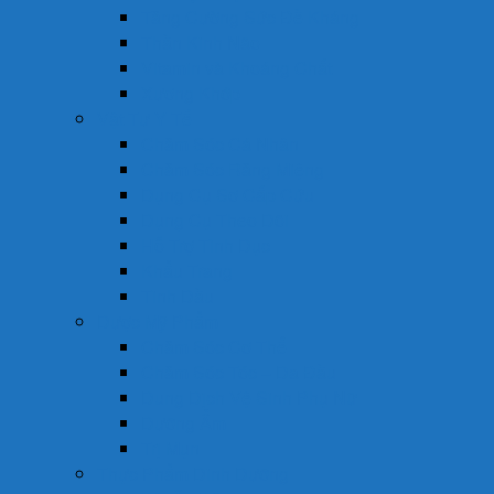
Tăng Cường Sức Đề Kháng
Thần Kinh Não
Vitamin và Khoáng Chất
Xương Khớp
Vật Tư Y Tế
Chăm Sóc Cá Nhân
Chăm Sóc Răng Miệng
Dụng Cụ Sơ Cấp Cứu
Dụng Cụ Theo Dõi
Hỗ Trợ Tình Dục
Khẩu Trang
Tinh Dầu
Dược Mỹ Phẩm
Chăm Sóc Cơ Thể
Chăm Sóc Tóc – Da Đầu
Dung Dịch Vệ Sinh Phụ Nữ
Dưỡng Ẩm
Trị Mụn
Thực Phẩm Dinh Dưỡng