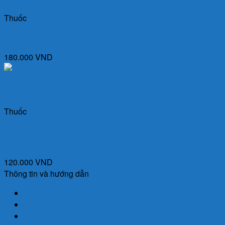
Thuốc
Oselvir 75 (Hộp 1 vỉ x 10 viên) – Thuốc điều trị bệnh cúm
180.000
VND
Quick View
Thuốc
Usclovir 800 (Hộp 3 vỉ x 10 viên) – Thuốc kháng Virus điều
trị Herpes, Zona
120.000
VND
Thông tin và hướng dẫn
Giới Thiệu
Chính Sách Giao Hàng
Chính Sách Bảo Mật