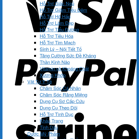
Hỗ Trợ Giấc Ngủ
Hỗ Trợ Giảm Tiểu Đêm
Hỗ Trợ Hô Hấp
Hỗ Trợ Làm Đẹp
Hỗ Trợ Tiểu Đường
Hỗ Trợ Tiêu Hóa
Hỗ Trợ Tim Mạch
Sinh Lý – Nội Tiết Tố
Tăng Cường Sức Đề Kháng
Thần Kinh Não
Vitamin và Khoáng Chất
Xương Khớp
Vật Tư Y Tế
Chăm Sóc Cá Nhân
Chăm Sóc Răng Miệng
Dụng Cụ Sơ Cấp Cứu
Dụng Cụ Theo Dõi
Hỗ Trợ Tình Dục
Khẩu Trang
Tinh Dầu
Dược Mỹ Phẩm