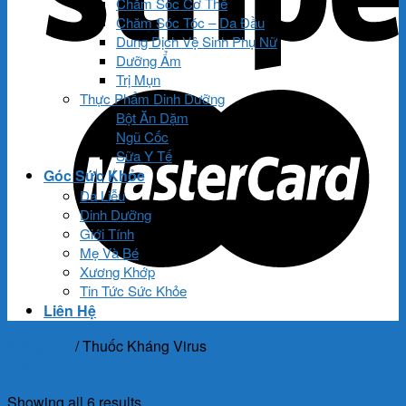
Chăm Sóc Cơ Thể
Chăm Sóc Tóc – Da Đầu
Dung Dịch Vệ Sinh Phụ Nữ
Dưỡng Ẩm
Trị Mụn
Thực Phẩm Dinh Dưỡng
Bột Ăn Dặm
Ngũ Cốc
Sữa Y Tế
Góc Sức Khỏe
Da Liễu
Dinh Dưỡng
Giới Tính
Mẹ Và Bé
Xương Khớp
Tin Tức Sức Khỏe
Liên Hệ
Trang chủ
/
Thuốc Kháng Virus
Lọc
Showing all 6 results