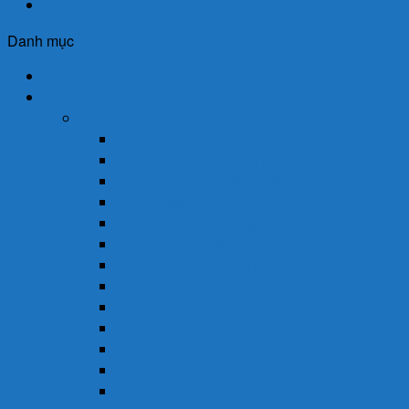
Chính Sách Đổi Trả
Danh mục
Trang Chủ
Cửa Hàng
Thuốc
Thuốc Giảm Đau & Chống Viêm
Thuốc Hạ Sốt & Giảm Đau
Thuốc Hormon & Nội Tiết Tố
Thuốc Mắt
Thuốc Chống Dị Ứng
Thuốc Đông Dược
Thuốc Điều Trị Đau Nửa Đầu
Thuốc Điều Trị Gout
Thuốc Điều Trị Hen
Thuốc Điều Trị Parkinson
Thuốc Gan
Thuốc Hô Hấp
Thuốc Kháng Nấm