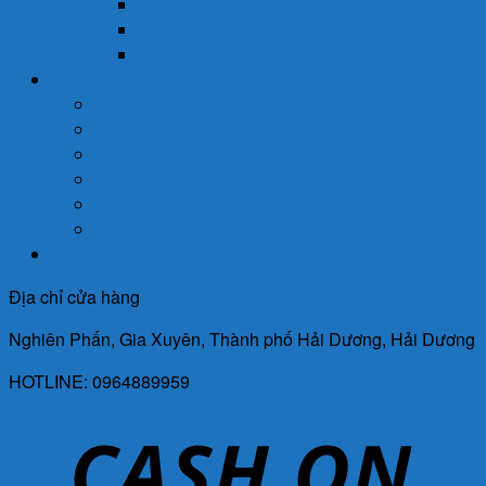
Bột Ăn Dặm
Ngũ Cốc
Sữa Y Tế
Góc Sức Khỏe
Da Liễu
Dinh Dưỡng
Giới Tính
Mẹ Và Bé
Xương Khớp
Tin Tức Sức Khỏe
Liên Hệ
Địa chỉ cửa hàng
Nghiên Phấn, Gia Xuyên, Thành phố Hải Dương, Hải Dương
HOTLINE: 0964889959