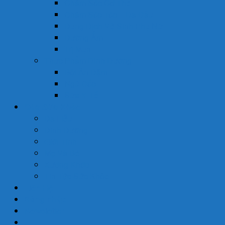
Chăm Sóc Cơ Thể
Chăm Sóc Tóc – Da Đầu
Dung Dịch Vệ Sinh Phụ Nữ
Dưỡng Ẩm
Trị Mụn
Thực Phẩm Dinh Dưỡng
Bột Ăn Dặm
Ngũ Cốc
Sữa Y Tế
Góc Sức Khỏe
Da Liễu
Dinh Dưỡng
Giới Tính
Mẹ Và Bé
Xương Khớp
Tin Tức Sức Khỏe
Liên Hệ
Đăng nhập
Newsletter