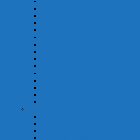
Thuốc Điều Trị Gout
Thuốc Điều Trị Hen
Thuốc Điều Trị Parkinson
Thuốc Gan
Thuốc Hô Hấp
Thuốc Kháng Nấm
Thuốc Kháng Sinh
Thuốc Kháng Virus
Thuốc Tim Mạch & Huyết Áp
Thuốc Mỡ Máu & Tiểu Đường
Thuốc Não
Thuốc Trừ Giun Sán
Thuốc Tiêu Hóa
Thuốc Tai – Mũi – Họng
Thuốc Khác
Thực Phẩm Chức Năng
Chức Năng Gan
Cải Thiện Thị Lực
Hỗ Trợ Giấc Ngủ
Hỗ Trợ Giảm Tiểu Đêm