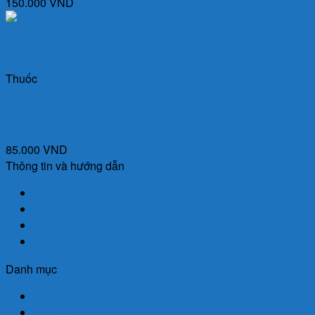
150.000
VND
Quick View
Thuốc
Glucophage 500mg (Hộp 5 vỉ x 10 viên) – Thuốc điều trị đái
tháo đường, tiểu đường
85.000
VND
Thông tin và hướng dẫn
Giới Thiệu
Chính Sách Giao Hàng
Chính Sách Bảo Mật
Chính Sách Đổi Trả
Danh mục
Trang Chủ
Cửa Hàng