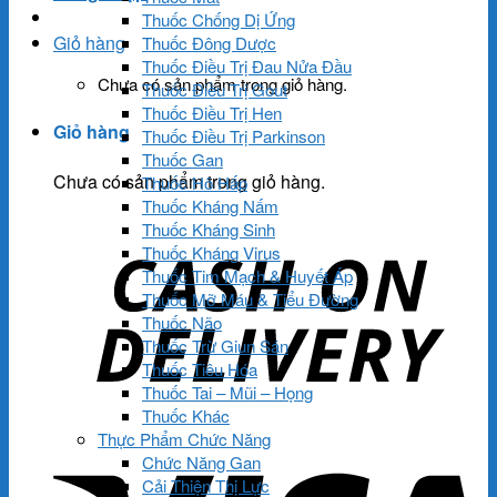
Thuốc Chống Dị Ứng
Giỏ hàng
Thuốc Đông Dược
Thuốc Điều Trị Đau Nửa Đầu
Chưa có sản phẩm trong giỏ hàng.
Thuốc Điều Trị Gout
Thuốc Điều Trị Hen
Giỏ hàng
Thuốc Điều Trị Parkinson
Thuốc Gan
Chưa có sản phẩm trong giỏ hàng.
Thuốc Hô Hấp
Thuốc Kháng Nấm
Thuốc Kháng Sinh
Thuốc Kháng Virus
Thuốc Tim Mạch & Huyết Áp
Thuốc Mỡ Máu & Tiểu Đường
Thuốc Não
Thuốc Trừ Giun Sán
Thuốc Tiêu Hóa
Thuốc Tai – Mũi – Họng
Thuốc Khác
Thực Phẩm Chức Năng
Chức Năng Gan
Cải Thiện Thị Lực