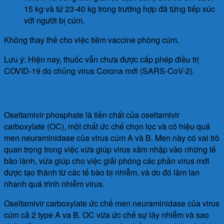
15 kg và từ 23-40 kg trong trường hợp đã từng tiếp xúc
với người bị cúm.
Không thay thế cho việc tiêm vaccine phòng cúm.
Lưu ý: Hiện nay, thuốc vẫn chưa được cấp phép điều trị
COVID-19 do chủng virus Corona mới (SARS-CoV-2).
Dược lực học
Oseltamivir phosphate là tiền chất của oseltamivir
carboxylate (OC), một chất ức chế chọn lọc và có hiệu quá
men neuraminidase của virus cúm A và B. Men này có vai trò
quan trọng trong việc vừa giúp virus xâm nhập vào những tế
bào lành, vừa giúp cho việc giải phóng các phần virus mới
được tạo thành từ các tế bào bị nhiễm, và do đó làm lan
nhanh quá trình nhiễm virus.
Oseltamivir carboxylate ức chế men neuraminidase của virus
cúm cả 2 type A va B. OC vừa ức chế sự lây nhiễm và sao