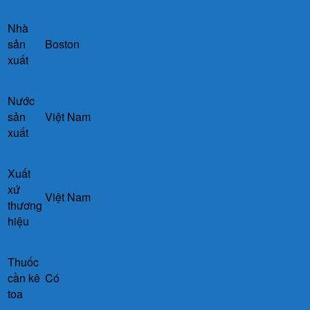
Nhà
sản
Boston
xuất
Nước
sản
Việt Nam
xuất
Xuất
xứ
Việt Nam
thương
hiệu
Thuốc
cần kê
Có
toa