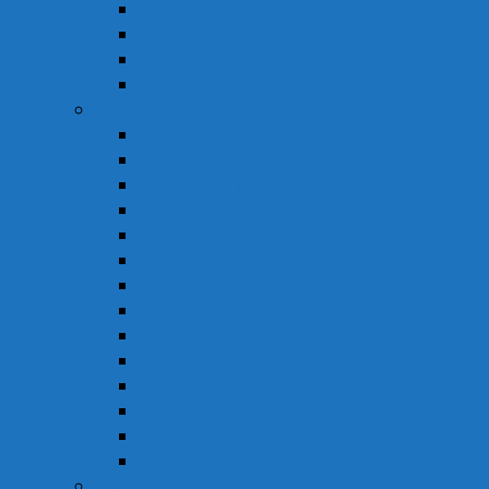
Thuốc Trừ Giun Sán
Thuốc Tiêu Hóa
Thuốc Tai – Mũi – Họng
Thuốc Khác
Thực Phẩm Chức Năng
Chức Năng Gan
Cải Thiện Thị Lực
Hỗ Trợ Giấc Ngủ
Hỗ Trợ Giảm Tiểu Đêm
Hỗ Trợ Hô Hấp
Hỗ Trợ Làm Đẹp
Hỗ Trợ Tiểu Đường
Hỗ Trợ Tiêu Hóa
Hỗ Trợ Tim Mạch
Sinh Lý – Nội Tiết Tố
Tăng Cường Sức Đề Kháng
Thần Kinh Não
Vitamin và Khoáng Chất
Xương Khớp
Vật Tư Y Tế