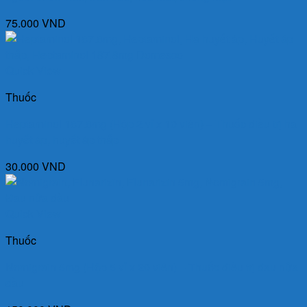
75.000
VND
Quick View
Thuốc
Heptaminol 187.8mg (Hộp 2 vỉ x 10 viên) – Thuốc điều trị hạ
huyết áp, huyết áp thấp
30.000
VND
Quick View
Thuốc
Nomigrain 5mg (Hộp 5 vỉ x 20 viên) – Thuốc điều trị đau nửa
đầu