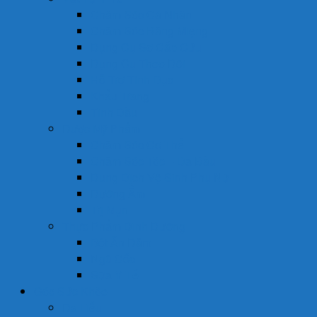
Chăm Sóc Cá Nhân
Chăm Sóc Răng Miệng
Dụng Cụ Sơ Cấp Cứu
Dụng Cụ Theo Dõi
Hỗ Trợ Tình Dục
Khẩu Trang
Tinh Dầu
Dược Mỹ Phẩm
Chăm Sóc Cơ Thể
Chăm Sóc Tóc – Da Đầu
Dung Dịch Vệ Sinh Phụ Nữ
Dưỡng Ẩm
Trị Mụn
Thực Phẩm Dinh Dưỡng
Bột Ăn Dặm
Ngũ Cốc
Sữa Y Tế
Góc Sức Khỏe
Da Liễu