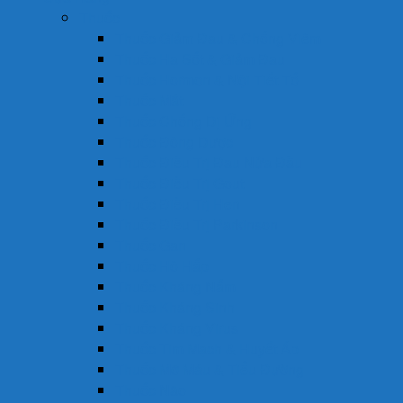
Thuốc
Thuốc Giảm Đau & Chống Viêm
Thuốc Hạ Sốt & Giảm Đau
Thuốc Hormon & Nội Tiết Tố
Thuốc Mắt
Thuốc Chống Dị Ứng
Thuốc Đông Dược
Thuốc Điều Trị Đau Nửa Đầu
Thuốc Điều Trị Gout
Thuốc Điều Trị Hen
Thuốc Điều Trị Parkinson
Thuốc Gan
Thuốc Hô Hấp
Thuốc Kháng Nấm
Thuốc Kháng Sinh
Thuốc Kháng Virus
Thuốc Tim Mạch & Huyết Áp
Thuốc Mỡ Máu & Tiểu Đường
Thuốc Não