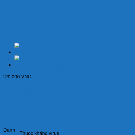
Oselvir 30 (Hộp 1 vỉ x 10
viên) – Thuốc điều trị cúm
120.000
VND
Giá Tham Khảo: 120.000
VNĐ
Danh
Thuốc kháng virus