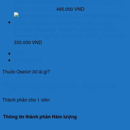
Kapseln (Lọ 60 viên) của Đức - Giúp giảm đau xương
khớp, tái tạo mô sụn
495.000
VND
Cinnamon Capsules Kapseln (Lọ 30 viên) của Đức -
Giúp chuyển hoá đường, cải thiện chỉ số đường huyết
330.000
VND
Mô tả
Đánh giá (0)
Thuốc Oselvir 30 là gì?
Thành phần của Thuốc Oselvir 30
Thành phần cho 1 viên
Thông tin thành phần
Hàm lượng