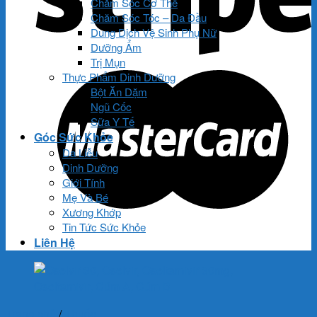
Chăm Sóc Cơ Thể
Chăm Sóc Tóc – Da Đầu
Dung Dịch Vệ Sinh Phụ Nữ
Dưỡng Ẩm
Trị Mụn
Thực Phẩm Dinh Dưỡng
Bột Ăn Dặm
Ngũ Cốc
Sữa Y Tế
Góc Sức Khỏe
Da Liễu
Dinh Dưỡng
Giới Tính
Mẹ Và Bé
Xương Khớp
Tin Tức Sức Khỏe
Liên Hệ
Trang chủ
/
Thuốc