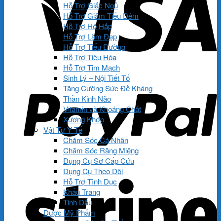
Hỗ Trợ Giấc Ngủ
Hỗ Trợ Giảm Tiểu Đêm
Hỗ Trợ Hô Hấp
Hỗ Trợ Làm Đẹp
Hỗ Trợ Tiểu Đường
Hỗ Trợ Tiêu Hóa
Hỗ Trợ Tim Mạch
Sinh Lý – Nội Tiết Tố
Tăng Cường Sức Đề Kháng
Thần Kinh Não
Vitamin và Khoáng Chất
Xương Khớp
Vật Tư Y Tế
Chăm Sóc Cá Nhân
Chăm Sóc Răng Miệng
Dụng Cụ Sơ Cấp Cứu
Dụng Cụ Theo Dõi
Hỗ Trợ Tình Dục
Khẩu Trang
Tinh Dầu
Dược Mỹ Phẩm