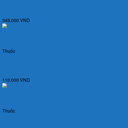
Betaserc 24Mg (Hộp 5 vỉ x 10 viên) – Thuốc điều trị đau nửa
đầu
345.000
VND
Quick View
Thuốc
Clazic MR (Hộp 3 vỉ x 10 viên) – Thuốc điều trị đái tháo
đường
110.000
VND
Quick View
Thuốc
Tacerax 125 (Hộp 10 gói) – Thuốc kháng sinh Cephalosporin