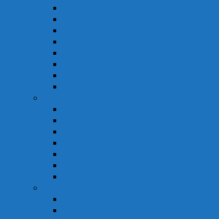
Hỗ Trợ Tiểu Đường
Hỗ Trợ Tiêu Hóa
Hỗ Trợ Tim Mạch
Sinh Lý – Nội Tiết Tố
Tăng Cường Sức Đề Kháng
Thần Kinh Não
Vitamin và Khoáng Chất
Xương Khớp
Vật Tư Y Tế
Chăm Sóc Cá Nhân
Chăm Sóc Răng Miệng
Dụng Cụ Sơ Cấp Cứu
Dụng Cụ Theo Dõi
Hỗ Trợ Tình Dục
Khẩu Trang
Tinh Dầu
Dược Mỹ Phẩm
Chăm Sóc Cơ Thể
Chăm Sóc Tóc – Da Đầu