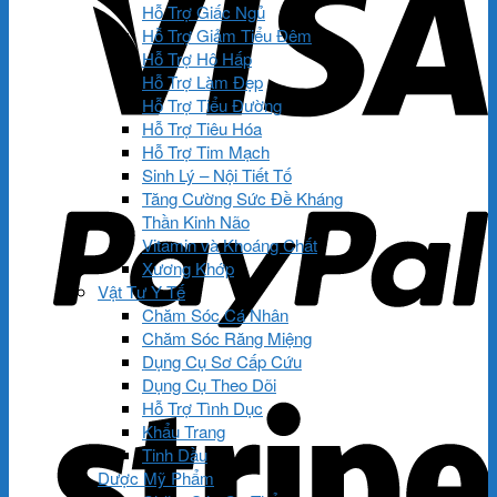
Hỗ Trợ Giấc Ngủ
Hỗ Trợ Giảm Tiểu Đêm
Hỗ Trợ Hô Hấp
Hỗ Trợ Làm Đẹp
Hỗ Trợ Tiểu Đường
Hỗ Trợ Tiêu Hóa
Hỗ Trợ Tim Mạch
Sinh Lý – Nội Tiết Tố
Tăng Cường Sức Đề Kháng
Thần Kinh Não
Vitamin và Khoáng Chất
Xương Khớp
Vật Tư Y Tế
Chăm Sóc Cá Nhân
Chăm Sóc Răng Miệng
Dụng Cụ Sơ Cấp Cứu
Dụng Cụ Theo Dõi
Hỗ Trợ Tình Dục
Khẩu Trang
Tinh Dầu
Dược Mỹ Phẩm