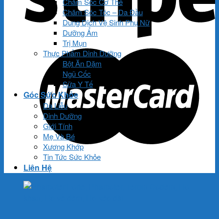
Chăm Sóc Cơ Thể
Chăm Sóc Tóc – Da Đầu
Dung Dịch Vệ Sinh Phụ Nữ
Dưỡng Ẩm
Trị Mụn
Thực Phẩm Dinh Dưỡng
Bột Ăn Dặm
Ngũ Cốc
Sữa Y Tế
Góc Sức Khỏe
Da Liễu
Dinh Dưỡng
Giới Tính
Mẹ Và Bé
Xương Khớp
Tin Tức Sức Khỏe
Liên Hệ