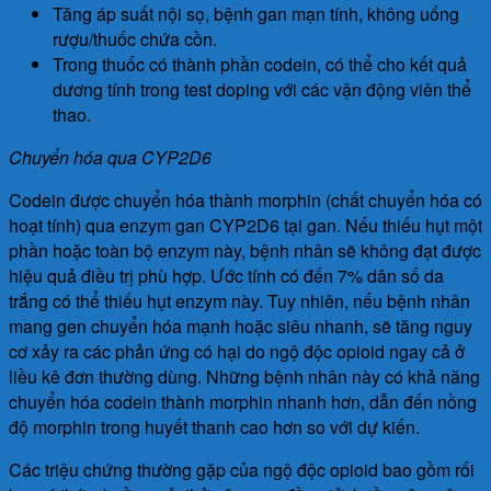
Tăng áp suất nội sọ, bệnh gan mạn tính, không uống
rượu/thuốc chứa cồn.
Trong thuốc có thành phần codein, có thể cho kết quả
dương tính trong test doping với các vận động viên thể
thao.
Chuyển hóa qua CYP2D6
Codein được chuyển hóa thành morphin (chất chuyển hóa có
hoạt tính) qua enzym gan CYP2D6 tại gan. Nếu thiếu hụt một
phần hoặc toàn bộ enzym này, bệnh nhân sẽ không đạt được
hiệu quả điều trị phù hợp. Ước tính có đến 7% dân số da
trắng có thể thiếu hụt enzym này. Tuy nhiên, nếu bệnh nhân
mang gen chuyển hóa mạnh hoặc siêu nhanh, sẽ tăng nguy
cơ xảy ra các phản ứng có hại do ngộ độc opioid ngay cả ở
liều kê đơn thường dùng. Những bệnh nhân này có khả năng
chuyển hóa codein thành morphin nhanh hơn, dẫn đến nồng
độ morphin trong huyết thanh cao hơn so với dự kiến.
Các triệu chứng thường gặp của ngộ độc opioid bao gồm rối