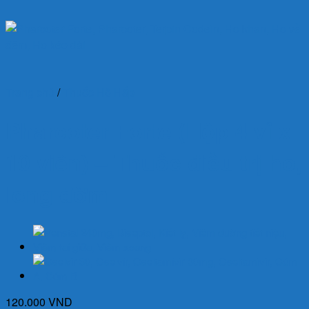
Trang chủ
/
Thuốc Hô Hấp
Pharcoter Forte (Hộp 4 vỉ x
10 viên) – Thuốc điều trị ho,
long đờm
120.000
VND