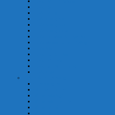
Thuốc Điều Trị Parkinson
Thuốc Gan
Thuốc Hô Hấp
Thuốc Kháng Nấm
Thuốc Kháng Sinh
Thuốc Kháng Virus
Thuốc Tim Mạch & Huyết Áp
Thuốc Mỡ Máu & Tiểu Đường
Thuốc Não
Thuốc Trừ Giun Sán
Thuốc Tiêu Hóa
Thuốc Tai – Mũi – Họng
Thuốc Khác
Thực Phẩm Chức Năng
Chức Năng Gan
Cải Thiện Thị Lực
Hỗ Trợ Giấc Ngủ
Hỗ Trợ Giảm Tiểu Đêm
Hỗ Trợ Hô Hấp
Hỗ Trợ Làm Đẹp