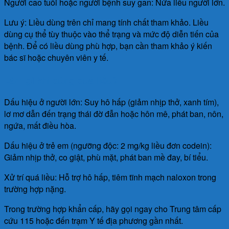
Người cao tuổi hoặc người bệnh suy gan: Nửa liều người lớn.
Lưu ý: Liều dùng trên chỉ mang tính chất tham khảo. Liều
dùng cụ thể tùy thuộc vào thể trạng và mức độ diễn tiến của
bệnh. Để có liều dùng phù hợp, bạn cần tham khảo ý kiến
bác sĩ hoặc chuyên viên y tế.
Làm gì khi dùng quá liều?
Dấu hiệu ở người lớn: Suy hô hấp (giảm nhịp thở, xanh tím),
lơ mơ dẫn đến trạng thái đờ đẫn hoặc hôn mê, phát ban, nôn,
ngứa, mất điều hòa.
Dấu hiệu ở trẻ em (ngưỡng độc: 2 mg/kg liều đơn codein):
Giảm nhịp thở, co giật, phù mặt, phát ban mề đay, bí tiểu.
Xử trí quá liều: Hỗ trợ hô hấp, tiêm tĩnh mạch naloxon trong
trường hợp nặng.
Trong trường hợp khẩn cấp, hãy gọi ngay cho Trung tâm cấp
cứu 115 hoặc đến trạm Y tế địa phương gần nhất.