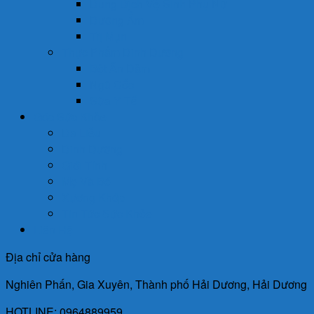
Dung Dịch Vệ Sinh Phụ Nữ
Dưỡng Ẩm
Trị Mụn
Thực Phẩm Dinh Dưỡng
Bột Ăn Dặm
Ngũ Cốc
Sữa Y Tế
Góc Sức Khỏe
Da Liễu
Dinh Dưỡng
Giới Tính
Mẹ Và Bé
Xương Khớp
Tin Tức Sức Khỏe
Liên Hệ
Địa chỉ cửa hàng
Nghiên Phấn, Gia Xuyên, Thành phố Hải Dương, Hải Dương
HOTLINE: 0964889959