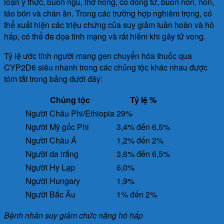
loạn ý thức, buồn ngủ, thở nông, co đồng tử, buồn nôn, nôn,
táo bón và chán ăn. Trong các trường hợp nghiêm trọng, có
thể xuất hiện các triệu chứng của suy giảm tuần hoàn và hô
hấp, có thể đe dọa tính mạng và rất hiếm khi gây tử vong.
Tỷ lệ ước tính người mang gen chuyển hóa thuốc qua
CYP2D6 siêu nhanh trong các chủng tộc khác nhau được
tóm tắt trong bảng dưới đây:
Chủng tộc
Tỷ lệ %
Người Châu Phi/Ethiopia
29%
Người Mỹ gốc Phi
3,4% đến 6,5%
Người Châu Á
1,2% đến 2%
Người da trắng
3,6% đến 6,5%
Người Hy Lạp
6,0%
Người Hungary
1,9%
Người Bắc Âu
1% đến 2%
Bệnh nhân suy giảm chức năng hô hấp