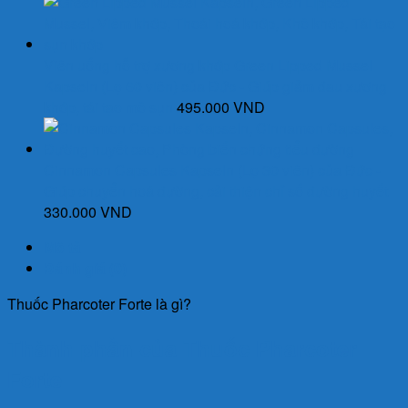
Viên uống hỗ trợ xương khớp Green Lipped Mussel
Kapseln (Lọ 60 viên) của Đức - Giúp giảm đau xương
khớp, tái tạo mô sụn
495.000
VND
Cinnamon Capsules Kapseln (Lọ 30 viên) của Đức -
Giúp chuyển hoá đường, cải thiện chỉ số đường huyết
330.000
VND
Mô tả
Đánh giá (0)
Thuốc Pharcoter Forte là gì?
Thành phần của Thuốc Pharcoter
Forte