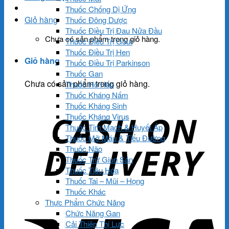
Thuốc Chống Dị Ứng
Giỏ hàng
Thuốc Đông Dược
Thuốc Điều Trị Đau Nửa Đầu
Chưa có sản phẩm trong giỏ hàng.
Thuốc Điều Trị Gout
Thuốc Điều Trị Hen
Giỏ hàng
Thuốc Điều Trị Parkinson
Thuốc Gan
Chưa có sản phẩm trong giỏ hàng.
Thuốc Hô Hấp
Thuốc Kháng Nấm
Thuốc Kháng Sinh
Thuốc Kháng Virus
Thuốc Tim Mạch & Huyết Áp
Thuốc Mỡ Máu & Tiểu Đường
Thuốc Não
Thuốc Trừ Giun Sán
Thuốc Tiêu Hóa
Thuốc Tai – Mũi – Họng
Thuốc Khác
Thực Phẩm Chức Năng
Chức Năng Gan
Cải Thiện Thị Lực