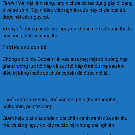
Terpin:
Về mặt lâm sàng, terpin chưa có tác dụng gây dị dạng
ở trẻ sơ sinh. Tuy nhiên, việc nghiên cứu này chưa loại trừ
được hết các nguy cơ.
Vì vậy đề phòng ngừa các nguy cơ không nên sử dụng thuốc
này trong thời kỳ mang thai.
Thời kỳ cho con bú
Chống chỉ định. Codein tiết vào sữa mẹ; một số trường hợp
giảm trương lực hô hấp và suy hô hấp ở trẻ bú mẹ sau khi
điều trị bằng thuốc có chứa codein đã được mô tả.
Tương tác thuốc
Thuốc chủ vận/kháng chủ vận morphin (buprenorphin,
nalbuphin, pentazocin):
Giảm hiệu quả của codein bởi chặn cạnh tranh của các thụ
thể, và tăng nguy cơ xảy ra các hội chứng cai nghiện.