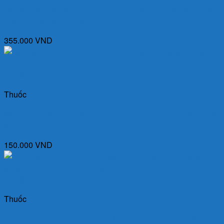
Glucophage 850Mg (Hộp 5 vỉ x 20 viên) – Thuốc điều trị đái
tháo đường, tiểu đường
355.000
VND
Quick View
Thuốc
Nomigrain 5mg (Hộp 5 vỉ x 20 viên) – Thuốc điều trị đau nửa
đầu
150.000
VND
Quick View
Thuốc
Zitromax 200mg/5ml (Hộp 1 lọ 600mg/15ml) – Thuốc kháng