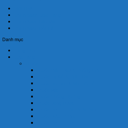
Giới Thiệu
Chính Sách Giao Hàng
Chính Sách Bảo Mật
Chính Sách Đổi Trả
Danh mục
Trang Chủ
Cửa Hàng
Thuốc
Thuốc Giảm Đau & Chống Viêm
Thuốc Hạ Sốt & Giảm Đau
Thuốc Hormon & Nội Tiết Tố
Thuốc Mắt
Thuốc Chống Dị Ứng
Thuốc Đông Dược
Thuốc Điều Trị Đau Nửa Đầu
Thuốc Điều Trị Gout
Thuốc Điều Trị Hen