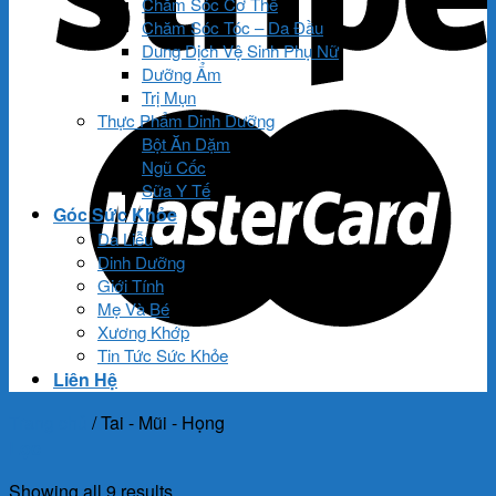
Chăm Sóc Cơ Thể
Chăm Sóc Tóc – Da Đầu
Dung Dịch Vệ Sinh Phụ Nữ
Dưỡng Ẩm
Trị Mụn
Thực Phẩm Dinh Dưỡng
Bột Ăn Dặm
Ngũ Cốc
Sữa Y Tế
Góc Sức Khỏe
Da Liễu
Dinh Dưỡng
Giới Tính
Mẹ Và Bé
Xương Khớp
Tin Tức Sức Khỏe
Liên Hệ
Trang chủ
/
Tai - Mũi - Họng
Lọc
Showing all 9 results