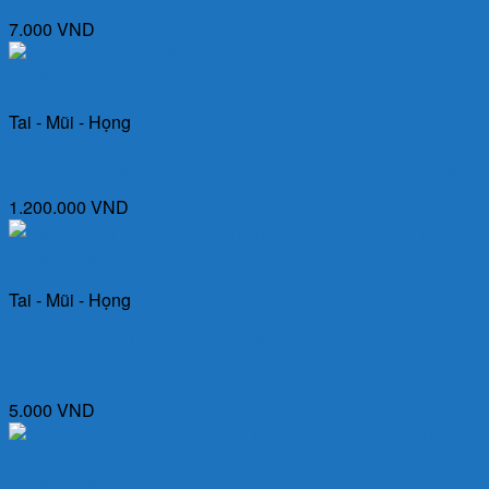
7.000
VND
Quick View
Tai - Mũi - Họng
Ích Giáp Vương (Hộp 2 lọ x 90 viên) – Vì sức khỏe tuyến giáp
1.200.000
VND
Quick View
Tai - Mũi - Họng
Thuốc nhỏ mũi Naphazolin 0.05% Danapha 5ml – Giảm
sung huyết do viêm mũi, cảm lạnh
5.000
VND
Quick View