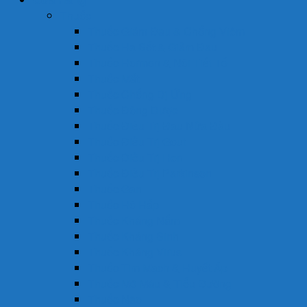
Thuốc
Thuốc Giảm Đau & Chống Viêm
Thuốc Hạ Sốt & Giảm Đau
Thuốc Hormon & Nội Tiết Tố
Thuốc Mắt
Thuốc Chống Dị Ứng
Thuốc Đông Dược
Thuốc Điều Trị Đau Nửa Đầu
Thuốc Điều Trị Gout
Thuốc Điều Trị Hen
Thuốc Điều Trị Parkinson
Thuốc Gan
Thuốc Hô Hấp
Thuốc Kháng Nấm
Thuốc Kháng Sinh
Thuốc Kháng Virus
Thuốc Tim Mạch & Huyết Áp
Thuốc Mỡ Máu & Tiểu Đường
Thuốc Não