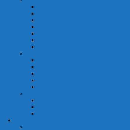
Vật Tư Y Tế
Chăm Sóc Cá Nhân
Chăm Sóc Răng Miệng
Dụng Cụ Sơ Cấp Cứu
Dụng Cụ Theo Dõi
Hỗ Trợ Tình Dục
Khẩu Trang
Tinh Dầu
Dược Mỹ Phẩm
Chăm Sóc Cơ Thể
Chăm Sóc Tóc – Da Đầu
Dung Dịch Vệ Sinh Phụ Nữ
Dưỡng Ẩm
Trị Mụn
Thực Phẩm Dinh Dưỡng
Bột Ăn Dặm
Ngũ Cốc
Sữa Y Tế
Góc Sức Khỏe
Da Liễu