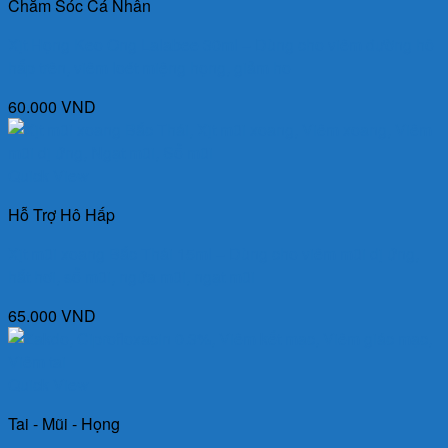
Chăm Sóc Cá Nhân
Xịt Họng Keo Ong Lalabee 30ml – Dùng cho viêm đường hô
hấp trên, viêm loét miệng họng, giảm ho
60.000
VND
Quick View
Hỗ Trợ Hô Hấp
Xịt mũi xoang Bắc Thái 15ml – Dùng cho viêm mũi dị ứng,
hắt hơi, sổ mũi, ngứa mũi, ngạt mũi
65.000
VND
Quick View
Tai - Mũi - Họng