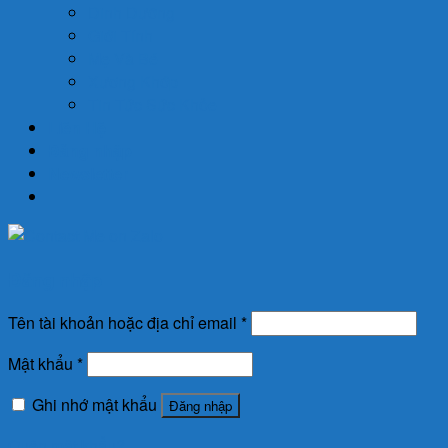
Dinh Dưỡng
Giới Tính
Mẹ Và Bé
Xương Khớp
Tin Tức Sức Khỏe
Liên Hệ
Đăng nhập
Newsletter
Đăng nhập
Tên tài khoản hoặc địa chỉ email
*
Mật khẩu
*
Ghi nhớ mật khẩu
Đăng nhập
Quên mật khẩu?