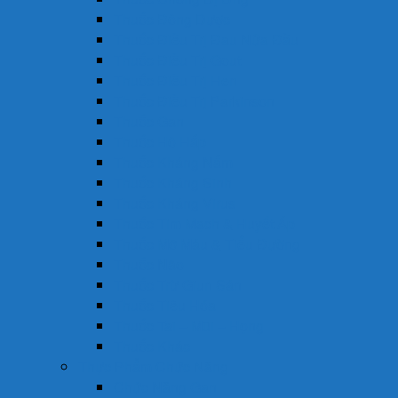
Thuốc Đông Dược
Thuốc Điều Trị Đau Nửa Đầu
Thuốc Điều Trị Gout
Thuốc Điều Trị Hen
Thuốc Điều Trị Parkinson
Thuốc Gan
Thuốc Hô Hấp
Thuốc Kháng Nấm
Thuốc Kháng Sinh
Thuốc Kháng Virus
Thuốc Tim Mạch & Huyết Áp
Thuốc Mỡ Máu & Tiểu Đường
Thuốc Não
Thuốc Trừ Giun Sán
Thuốc Tiêu Hóa
Thuốc Tai – Mũi – Họng
Thuốc Khác
Thực Phẩm Chức Năng
Chức Năng Gan