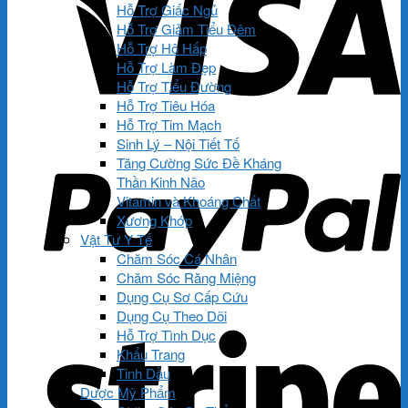
Hỗ Trợ Giấc Ngủ
Hỗ Trợ Giảm Tiểu Đêm
Hỗ Trợ Hô Hấp
Hỗ Trợ Làm Đẹp
Hỗ Trợ Tiểu Đường
Hỗ Trợ Tiêu Hóa
Hỗ Trợ Tim Mạch
Sinh Lý – Nội Tiết Tố
Tăng Cường Sức Đề Kháng
Thần Kinh Não
Vitamin và Khoáng Chất
Xương Khớp
Vật Tư Y Tế
Chăm Sóc Cá Nhân
Chăm Sóc Răng Miệng
Dụng Cụ Sơ Cấp Cứu
Dụng Cụ Theo Dõi
Hỗ Trợ Tình Dục
Khẩu Trang
Tinh Dầu
Dược Mỹ Phẩm