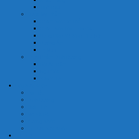
Tinh Dầu
Dược Mỹ Phẩm
Chăm Sóc Cơ Thể
Chăm Sóc Tóc – Da Đầu
Dung Dịch Vệ Sinh Phụ Nữ
Dưỡng Ẩm
Trị Mụn
Thực Phẩm Dinh Dưỡng
Bột Ăn Dặm
Ngũ Cốc
Sữa Y Tế
Góc Sức Khỏe
Da Liễu
Dinh Dưỡng
Giới Tính
Mẹ Và Bé
Xương Khớp
Tin Tức Sức Khỏe
Liên Hệ