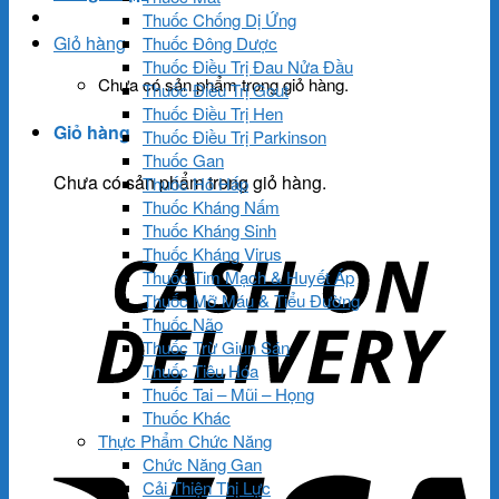
Thuốc Chống Dị Ứng
Giỏ hàng
Thuốc Đông Dược
Thuốc Điều Trị Đau Nửa Đầu
Chưa có sản phẩm trong giỏ hàng.
Thuốc Điều Trị Gout
Thuốc Điều Trị Hen
Giỏ hàng
Thuốc Điều Trị Parkinson
Thuốc Gan
Chưa có sản phẩm trong giỏ hàng.
Thuốc Hô Hấp
Thuốc Kháng Nấm
Thuốc Kháng Sinh
Thuốc Kháng Virus
Thuốc Tim Mạch & Huyết Áp
Thuốc Mỡ Máu & Tiểu Đường
Thuốc Não
Thuốc Trừ Giun Sán
Thuốc Tiêu Hóa
Thuốc Tai – Mũi – Họng
Thuốc Khác
Thực Phẩm Chức Năng
Chức Năng Gan
Cải Thiện Thị Lực