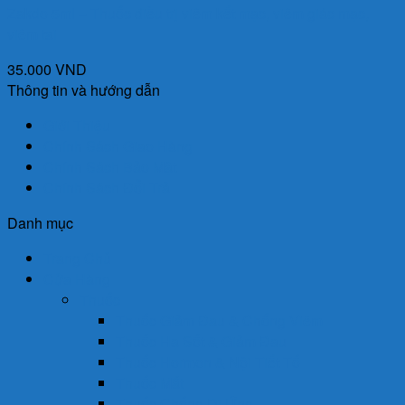
Zakdo 5ml – Thuốc điều trị viêm kết mạc, viêm giác mạc,
viêm tai
35.000
VND
Thông tin và hướng dẫn
Giới Thiệu
Chính Sách Giao Hàng
Chính Sách Bảo Mật
Chính Sách Đổi Trả
Danh mục
Trang Chủ
Cửa Hàng
Thuốc
Thuốc Giảm Đau & Chống Viêm
Thuốc Hạ Sốt & Giảm Đau
Thuốc Hormon & Nội Tiết Tố
Thuốc Mắt
Thuốc Chống Dị Ứng