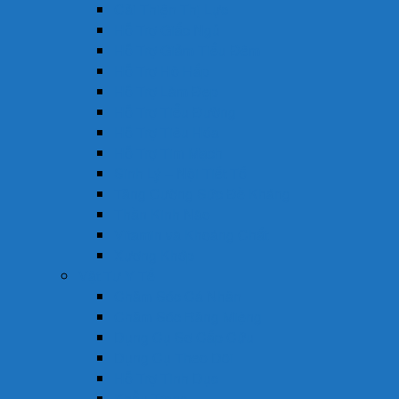
Cải Thiện Thị Lực
Hỗ Trợ Giấc Ngủ
Hỗ Trợ Giảm Tiểu Đêm
Hỗ Trợ Hô Hấp
Hỗ Trợ Làm Đẹp
Hỗ Trợ Tiểu Đường
Hỗ Trợ Tiêu Hóa
Hỗ Trợ Tim Mạch
Sinh Lý – Nội Tiết Tố
Tăng Cường Sức Đề Kháng
Thần Kinh Não
Vitamin và Khoáng Chất
Xương Khớp
Vật Tư Y Tế
Chăm Sóc Cá Nhân
Chăm Sóc Răng Miệng
Dụng Cụ Sơ Cấp Cứu
Dụng Cụ Theo Dõi
Hỗ Trợ Tình Dục
Khẩu Trang