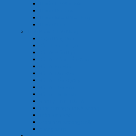
Thuốc Trừ Giun Sán
Thuốc Tiêu Hóa
Thuốc Tai – Mũi – Họng
Thuốc Khác
Thực Phẩm Chức Năng
Chức Năng Gan
Cải Thiện Thị Lực
Hỗ Trợ Giấc Ngủ
Hỗ Trợ Giảm Tiểu Đêm
Hỗ Trợ Hô Hấp
Hỗ Trợ Làm Đẹp
Hỗ Trợ Tiểu Đường
Hỗ Trợ Tiêu Hóa
Hỗ Trợ Tim Mạch
Sinh Lý – Nội Tiết Tố
Tăng Cường Sức Đề Kháng
Thần Kinh Não
Vitamin và Khoáng Chất
Xương Khớp