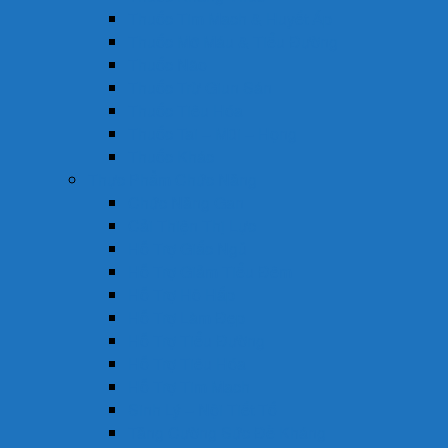
Thuốc Tim Mạch & Huyết Áp
Thuốc Mỡ Máu & Tiểu Đường
Thuốc Não
Thuốc Trừ Giun Sán
Thuốc Tiêu Hóa
Thuốc Tai – Mũi – Họng
Thuốc Khác
Thực Phẩm Chức Năng
Chức Năng Gan
Cải Thiện Thị Lực
Hỗ Trợ Giấc Ngủ
Hỗ Trợ Giảm Tiểu Đêm
Hỗ Trợ Hô Hấp
Hỗ Trợ Làm Đẹp
Hỗ Trợ Tiểu Đường
Hỗ Trợ Tiêu Hóa
Hỗ Trợ Tim Mạch
Sinh Lý – Nội Tiết Tố
Tăng Cường Sức Đề Kháng