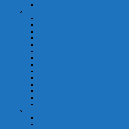
Thuốc Khác
Thực Phẩm Chức Năng
Chức Năng Gan
Cải Thiện Thị Lực
Hỗ Trợ Giấc Ngủ
Hỗ Trợ Giảm Tiểu Đêm
Hỗ Trợ Hô Hấp
Hỗ Trợ Làm Đẹp
Hỗ Trợ Tiểu Đường
Hỗ Trợ Tiêu Hóa
Hỗ Trợ Tim Mạch
Sinh Lý – Nội Tiết Tố
Tăng Cường Sức Đề Kháng
Thần Kinh Não
Vitamin và Khoáng Chất
Xương Khớp
Vật Tư Y Tế
Chăm Sóc Cá Nhân
Chăm Sóc Răng Miệng