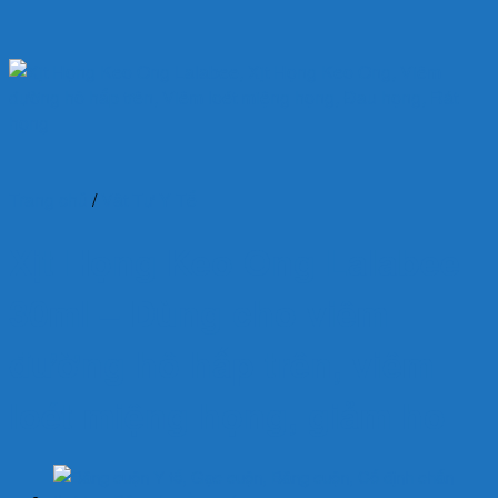
Trang chủ
/
Vật Tư Y Tế
Xịt Họng Keo Ong Lalabee
30ml – Dùng cho viêm
đường hô hấp trên, viêm
loét miệng họng, giảm ho