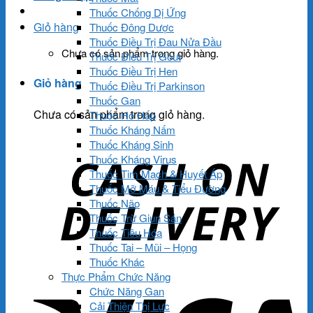
Thuốc Chống Dị Ứng
Giỏ hàng
Thuốc Đông Dược
Thuốc Điều Trị Đau Nửa Đầu
Chưa có sản phẩm trong giỏ hàng.
Thuốc Điều Trị Gout
Thuốc Điều Trị Hen
Giỏ hàng
Thuốc Điều Trị Parkinson
Thuốc Gan
Chưa có sản phẩm trong giỏ hàng.
Thuốc Hô Hấp
Thuốc Kháng Nấm
Thuốc Kháng Sinh
Thuốc Kháng Virus
Thuốc Tim Mạch & Huyết Áp
Thuốc Mỡ Máu & Tiểu Đường
Thuốc Não
Thuốc Trừ Giun Sán
Thuốc Tiêu Hóa
Thuốc Tai – Mũi – Họng
Thuốc Khác
Thực Phẩm Chức Năng
Chức Năng Gan
Cải Thiện Thị Lực