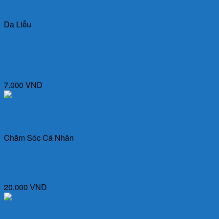
30.000 VND.
là:
Quick View
25.000 VND.
Da Liễu
Hỗn dịch dùng ngoài Hồ Nước 20g – Dùng trong da khô, vết
bỏng mỏng, cháy nắng, trứng cá, côn trùng đốt, chốc, vẩy
nến
7.000
VND
Quick View
Chăm Sóc Cá Nhân
Dung dịch sát khuẩn Povidone Iodine 10% 100ml – Dùng sát
trùng da, niêm mạc, vết thương, dụng cụ
20.000
VND