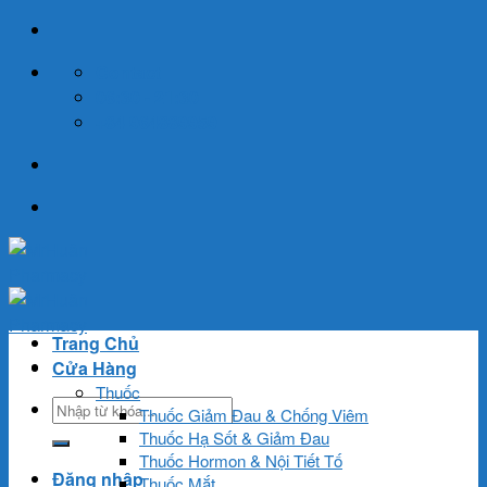
Skip
to
Contact
content
06:30 - 21:30
+84 964889959
Trang Chủ
Cửa Hàng
Thuốc
Tìm
Thuốc Giảm Đau & Chống Viêm
kiếm:
Thuốc Hạ Sốt & Giảm Đau
Thuốc Hormon & Nội Tiết Tố
Đăng nhập
Thuốc Mắt