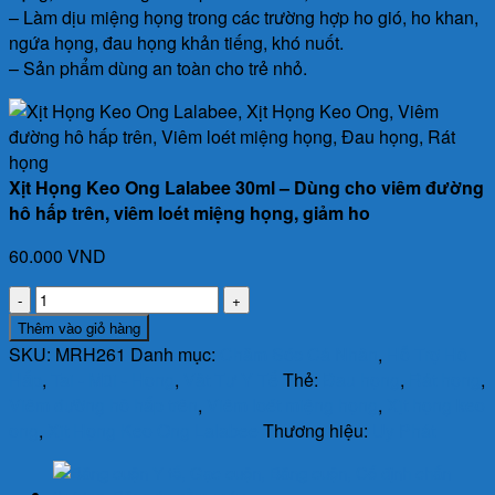
– Làm dịu miệng họng trong các trường hợp ho gió, ho khan,
ngứa họng, đau họng khản tiếng, khó nuốt.
– Sản phẩm dùng an toàn cho trẻ nhỏ.
Xịt Họng Keo Ong Lalabee 30ml – Dùng cho viêm đường
hô hấp trên, viêm loét miệng họng, giảm ho
60.000
VND
Xịt
Họng
Thêm vào giỏ hàng
Keo
SKU:
MRH261
Danh mục:
Chăm Sóc Cá Nhân
,
Hỗ Trợ Hô
Ong
Hấp
,
Tai - Mũi - Họng
,
Vật Tư Y Tế
Thẻ:
Đau họng
,
Rát họng
,
Lalabee
Viêm đường hô hấp trên
,
Viêm loét miệng họng
,
Xịt họng keo
30ml
ong
,
Xịt Họng Keo Ong Lalabee
Thương hiệu:
Uy Phát
-
Dùng