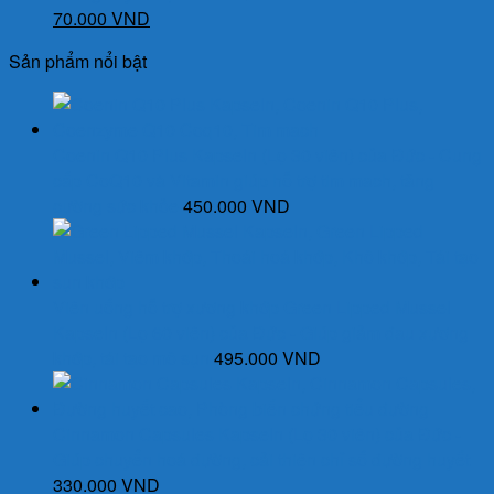
Giá
Giá
70.000
VND
gốc
hiện
Sản phẩm nổi bật
là:
tại
90.000 VND.
là:
70.000 VND.
Coenin Q10 Plus Kapseln (Lọ 30 viên) của Đức - Cung
cấp CoQ10 và Vitamin giúp hỗ trợ tim mạch, tăng
cường sức khỏe
450.000
VND
Viên uống hỗ trợ xương khớp Green Lipped Mussel
Kapseln (Lọ 60 viên) của Đức - Giúp giảm đau xương
khớp, tái tạo mô sụn
495.000
VND
Cinnamon Capsules Kapseln (Lọ 30 viên) của Đức -
Giúp chuyển hoá đường, cải thiện chỉ số đường huyết
330.000
VND