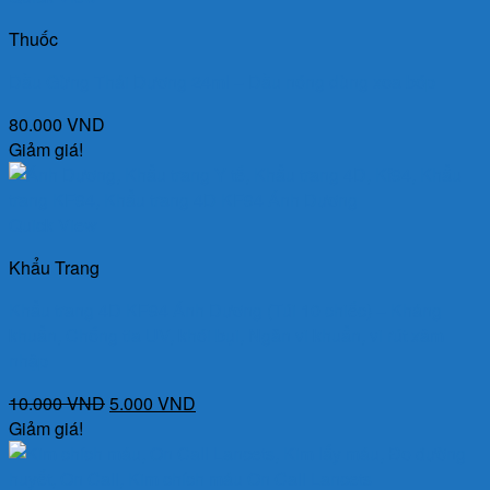
130.000 VND.
Thuốc
Dầu Gừng Thái Dương 24ml – Dầu nóng dùng xoa bóp
80.000
VND
Giảm giá!
Quick View
Khẩu Trang
Khẩu trang 4D KF94 Ánh Dương (Túi 10 chiếc) – Kháng
khuẩn, Chống tia UV, khói bụi, Ngăn vi khuẩn, vi rút xâm
nhập
Giá
Giá
10.000
VND
5.000
VND
gốc
hiện
Giảm giá!
là:
tại
10.000 VND.
là: