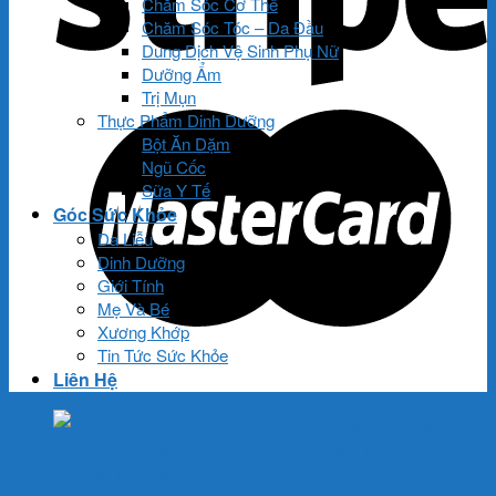
Chăm Sóc Cơ Thể
Chăm Sóc Tóc – Da Đầu
Dung Dịch Vệ Sinh Phụ Nữ
Dưỡng Ẩm
Trị Mụn
Thực Phẩm Dinh Dưỡng
Bột Ăn Dặm
Ngũ Cốc
Sữa Y Tế
Góc Sức Khỏe
Da Liễu
Dinh Dưỡng
Giới Tính
Mẹ Và Bé
Xương Khớp
Tin Tức Sức Khỏe
Liên Hệ