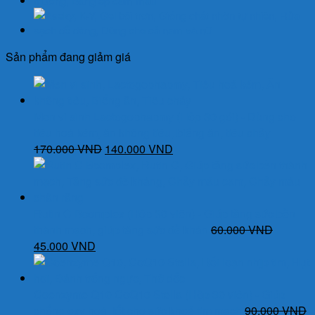
cho
viêm
đường
hô
Sản phẩm đang giảm giá
hấp
trên,
viêm
Men vi sinh Lactogophapmy (Hộp 30 gói) - Dùng cho
loét
tiêu hoá kém, ăn không tiêu, biếng ăn, tiêu chảy
miệng
Giá
Giá
170.000
VND
140.000
VND
họng,
gốc
hiện
giảm
là:
tại
ho
170.000 VND.
là:
số
140.000 VND.
Rutin C Bcomplex (Hộp 30 viên) - Giúp tăng sức bền
lượng
thành mạch, giúp tăng sức đề khán
60.000
VND
Giá
Giá
45.000
VND
gốc
hiện
là:
tại
60.000 VND.
là:
Coenzyme Q10 CoQ10 Stella (Hộp 30 viên) - Giúp
45.000 VND.
chống oxy hoá, tốt cho sức khoẻ tim mạch
90.000
VND