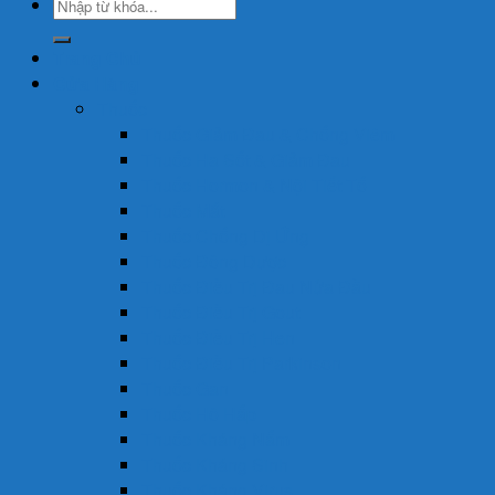
Tìm
kiếm:
Trang Chủ
Cửa Hàng
Thuốc
Thuốc Giảm Đau & Chống Viêm
Thuốc Hạ Sốt & Giảm Đau
Thuốc Hormon & Nội Tiết Tố
Thuốc Mắt
Thuốc Chống Dị Ứng
Thuốc Đông Dược
Thuốc Điều Trị Đau Nửa Đầu
Thuốc Điều Trị Gout
Thuốc Điều Trị Hen
Thuốc Điều Trị Parkinson
Thuốc Gan
Thuốc Hô Hấp
Thuốc Kháng Nấm
Thuốc Kháng Sinh
Thuốc Kháng Virus