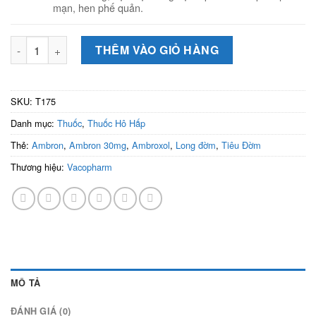
mạn, hen phế quản.
Ambron 30mg (Hộp 10 vỉ x 10 viên) - Thuốc giảm ho, long đờm
THÊM VÀO GIỎ HÀNG
SKU:
T175
Danh mục:
Thuốc
,
Thuốc Hô Hấp
Thẻ:
Ambron
,
Ambron 30mg
,
Ambroxol
,
Long đờm
,
Tiêu Đờm
Thương hiệu:
Vacopharm
MÔ TẢ
ĐÁNH GIÁ (0)