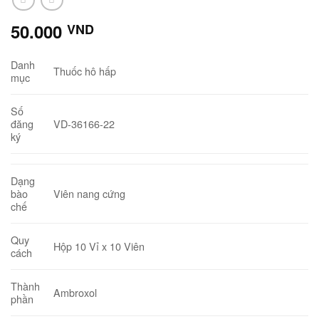
50.000
VND
Danh
Thuốc hô hấp
mục
Số
VD-36166-22
đăng
ký
Dạng
Viên nang cứng
bào
chế
Quy
Hộp 10 Vỉ x 10 Viên
cách
Thành
Ambroxol
phần