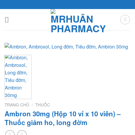
Skip
to
content
TRANG CHỦ
/
THUỐC
Ambron 30mg (Hộp 10 vỉ x 10 viên) –
Thuốc giảm ho, long đờm