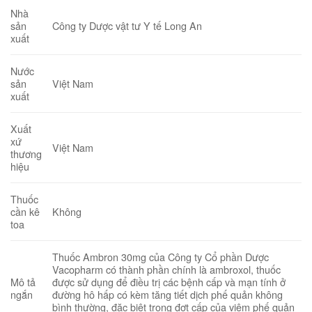
Nhà
Công ty Dược vật tư Y tế Long An
sản
xuất
Nước
Việt Nam
sản
xuất
Xuất
xứ
Việt Nam
thương
hiệu
Thuốc
Không
cần kê
toa
Thuốc Ambron 30mg của Công ty Cổ phần Dược
Vacopharm có thành phần chính là ambroxol, thuốc
Mô tả
được sử dụng để điều trị các bệnh cấp và mạn tính ở
ngắn
đường hô hấp có kèm tăng tiết dịch phế quản không
bình thường, đặc biệt trong đợt cấp của viêm phế quản