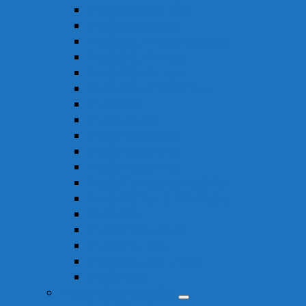
Thuốc Chống Dị Ứng
Thuốc Đông Dược
Thuốc Điều Trị Đau Nửa Đầu
Thuốc Điều Trị Gout
Thuốc Điều Trị Hen
Thuốc Điều Trị Parkinson
Thuốc Gan
Thuốc Hô Hấp
Thuốc Kháng Nấm
Thuốc Kháng Sinh
Thuốc Kháng Virus
Thuốc Tim Mạch & Huyết Áp
Thuốc Mỡ Máu & Tiểu Đường
Thuốc Não
Thuốc Trừ Giun Sán
Thuốc Tiêu Hóa
Thuốc Tai – Mũi – Họng
Thuốc Khác
Thực Phẩm Chức Năng