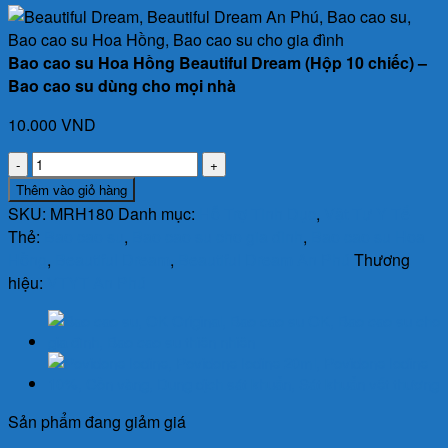
Bao cao su Hoa Hồng Beautiful Dream (Hộp 10 chiếc) –
Bao cao su dùng cho mọi nhà
10.000
VND
Bao
cao
Thêm vào giỏ hàng
su
SKU:
MRH180
Danh mục:
Hỗ Trợ Tình Dục
,
Vật Tư Y Tế
Hoa
Thẻ:
Bao cao su
,
Bao cao su cho gia đình
,
Bao cao su Hoa
Hồng
Hồng
,
Beautiful Dream
,
Beautiful Dream An Phú
Thương
Beautiful
hiệu:
VTYT An Phú
Dream
(Hộp
10
chiếc)
-
Bao
Sản phẩm đang giảm giá
cao