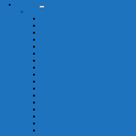
Cửa Hàng
Thuốc
Thuốc Giảm Đau & Chống Viêm
Thuốc Hạ Sốt & Giảm Đau
Thuốc Hormon & Nội Tiết Tố
Thuốc Mắt
Thuốc Chống Dị Ứng
Thuốc Đông Dược
Thuốc Điều Trị Đau Nửa Đầu
Thuốc Điều Trị Gout
Thuốc Điều Trị Hen
Thuốc Điều Trị Parkinson
Thuốc Gan
Thuốc Hô Hấp
Thuốc Kháng Nấm
Thuốc Kháng Sinh
Thuốc Kháng Virus
Thuốc Tim Mạch & Huyết Áp
Thuốc Mỡ Máu & Tiểu Đường