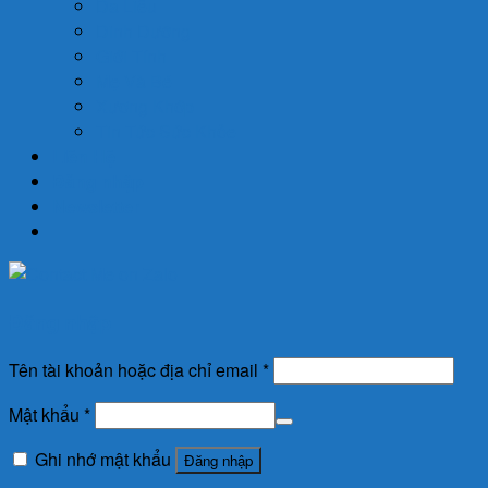
Da Liễu
Dinh Dưỡng
Giới Tính
Mẹ Và Bé
Xương Khớp
Tin Tức Sức Khỏe
Liên Hệ
Đăng nhập
Newsletter
Đăng nhập
Tên tài khoản hoặc địa chỉ email
*
Mật khẩu
*
Ghi nhớ mật khẩu
Đăng nhập