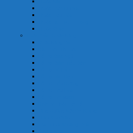
Thuốc Não
Thuốc Trừ Giun Sán
Thuốc Tiêu Hóa
Thuốc Tai – Mũi – Họng
Thuốc Khác
Thực Phẩm Chức Năng
Chức Năng Gan
Cải Thiện Thị Lực
Hỗ Trợ Giấc Ngủ
Hỗ Trợ Giảm Tiểu Đêm
Hỗ Trợ Hô Hấp
Hỗ Trợ Làm Đẹp
Hỗ Trợ Tiểu Đường
Hỗ Trợ Tiêu Hóa
Hỗ Trợ Tim Mạch
Sinh Lý – Nội Tiết Tố
Tăng Cường Sức Đề Kháng
Thần Kinh Não
Vitamin và Khoáng Chất
Xương Khớp