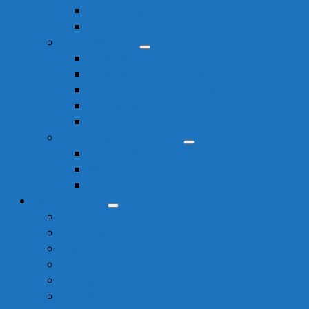
Khẩu Trang
Tinh Dầu
Dược Mỹ Phẩm
Chăm Sóc Cơ Thể
Chăm Sóc Tóc – Da Đầu
Dung Dịch Vệ Sinh Phụ Nữ
Dưỡng Ẩm
Trị Mụn
Thực Phẩm Dinh Dưỡng
Bột Ăn Dặm
Ngũ Cốc
Sữa Y Tế
Góc Sức Khỏe
Da Liễu
Dinh Dưỡng
Giới Tính
Mẹ Và Bé
Xương Khớp
Tin Tức Sức Khỏe