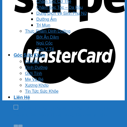
Chăm Sóc Cơ Thể
Chăm Sóc Tóc – Da Đầu
Dung Dịch Vệ Sinh Phụ Nữ
Dưỡng Ẩm
Trị Mụn
Thực Phẩm Dinh Dưỡng
Bột Ăn Dặm
Ngũ Cốc
Sữa Y Tế
Góc Sức Khỏe
Da Liễu
Dinh Dưỡng
Giới Tính
Mẹ Và Bé
Xương Khớp
Tin Tức Sức Khỏe
Liên Hệ