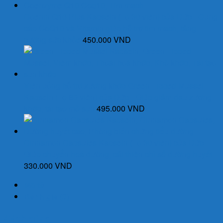
70.000 VND.
Coenin Q10 Plus Kapseln (Lọ 30 viên) của Đức - Cung
cấp CoQ10 và Vitamin giúp hỗ trợ tim mạch, tăng
cường sức khỏe
450.000
VND
Viên uống hỗ trợ xương khớp Green Lipped Mussel
Kapseln (Lọ 60 viên) của Đức - Giúp giảm đau xương
khớp, tái tạo mô sụn
495.000
VND
Cinnamon Capsules Kapseln (Lọ 30 viên) của Đức -
Giúp chuyển hoá đường, cải thiện chỉ số đường huyết
330.000
VND
Mô tả
Đánh giá (0)
Cách dùng: