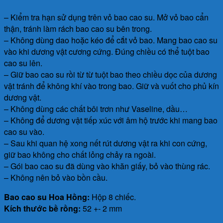
– Kiểm tra hạn sử dụng trên vỏ bao cao su. Mở vỏ bao cẩn
thận, tránh làm rách bao cao su bên trong.
– Không dùng dao hoặc kéo để cắt vỏ bao. Mang bao cao su
vào khi dương vật cương cứng. Đúng chiều có thể tuột bao
cao su lên.
– Giữ bao cao su rồi từ từ tuột bao theo chiều dọc của dương
vật tránh để không khí vào trong bao. Giữ và vuốt cho phủ kín
dương vật.
– Không dùng các chất bôi trơn như Vaseline, dầu…
– Không để dương vật tiếp xúc với âm hộ trước khi mang bao
cao su vào.
– Sau khi quan hệ xong nết rút dương vật ra khi con cứng,
giữ bao không cho chất lỏng chảy ra ngoài.
– Gói bao cao su đã dùng vào khăn giấy, bỏ vào thùng rác.
– Không nên bỏ vào bồn cầu.
Bao cao su Hoa Hồng:
Hộp 8 chiếc.
Kích thước bề rồng:
52 +- 2 mm