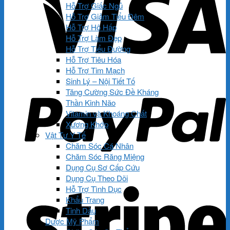
Hỗ Trợ Giấc Ngủ
Hỗ Trợ Giảm Tiểu Đêm
Hỗ Trợ Hô Hấp
Hỗ Trợ Làm Đẹp
Hỗ Trợ Tiểu Đường
Hỗ Trợ Tiêu Hóa
Hỗ Trợ Tim Mạch
Sinh Lý – Nội Tiết Tố
Tăng Cường Sức Đề Kháng
Thần Kinh Não
Vitamin và Khoáng Chất
Xương Khớp
Vật Tư Y Tế
Chăm Sóc Cá Nhân
Chăm Sóc Răng Miệng
Dụng Cụ Sơ Cấp Cứu
Dụng Cụ Theo Dõi
Hỗ Trợ Tình Dục
Khẩu Trang
Tinh Dầu
Dược Mỹ Phẩm