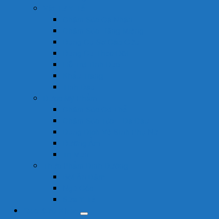
Vật Tư Y Tế
Chăm Sóc Cá Nhân
Chăm Sóc Răng Miệng
Dụng Cụ Sơ Cấp Cứu
Dụng Cụ Theo Dõi
Hỗ Trợ Tình Dục
Khẩu Trang
Tinh Dầu
Dược Mỹ Phẩm
Chăm Sóc Cơ Thể
Chăm Sóc Tóc – Da Đầu
Dung Dịch Vệ Sinh Phụ Nữ
Dưỡng Ẩm
Trị Mụn
Thực Phẩm Dinh Dưỡng
Bột Ăn Dặm
Ngũ Cốc
Sữa Y Tế
Góc Sức Khỏe