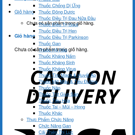
Thuốc Chống Dị Ứng
Giỏ hàng
Thuốc Đông Dược
Thuốc Điều Trị Đau Nửa Đầu
Chưa có sản phẩm trong giỏ hàng.
Thuốc Điều Trị Gout
Thuốc Điều Trị Hen
Giỏ hàng
Thuốc Điều Trị Parkinson
Thuốc Gan
Chưa có sản phẩm trong giỏ hàng.
Thuốc Hô Hấp
Thuốc Kháng Nấm
Thuốc Kháng Sinh
Thuốc Kháng Virus
Thuốc Tim Mạch & Huyết Áp
Thuốc Mỡ Máu & Tiểu Đường
Thuốc Não
Thuốc Trừ Giun Sán
Thuốc Tiêu Hóa
Thuốc Tai – Mũi – Họng
Thuốc Khác
Thực Phẩm Chức Năng
Chức Năng Gan
Cải Thiện Thị Lực