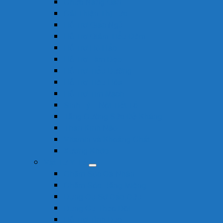
Chức Năng Gan
Cải Thiện Thị Lực
Hỗ Trợ Giấc Ngủ
Hỗ Trợ Giảm Tiểu Đêm
Hỗ Trợ Hô Hấp
Hỗ Trợ Làm Đẹp
Hỗ Trợ Tiểu Đường
Hỗ Trợ Tiêu Hóa
Hỗ Trợ Tim Mạch
Sinh Lý – Nội Tiết Tố
Tăng Cường Sức Đề Kháng
Thần Kinh Não
Vitamin và Khoáng Chất
Xương Khớp
Vật Tư Y Tế
Chăm Sóc Cá Nhân
Chăm Sóc Răng Miệng
Dụng Cụ Sơ Cấp Cứu
Dụng Cụ Theo Dõi
Hỗ Trợ Tình Dục