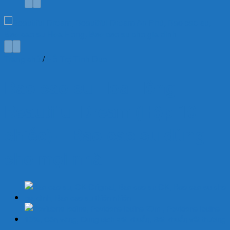
Trang chủ
/
Hỗ Trợ Tình Dục
Bao cao su Hoa Hồng
Beautiful Dream (Hộp 10
chiếc) – Bao cao su dùng
cho mọi nhà