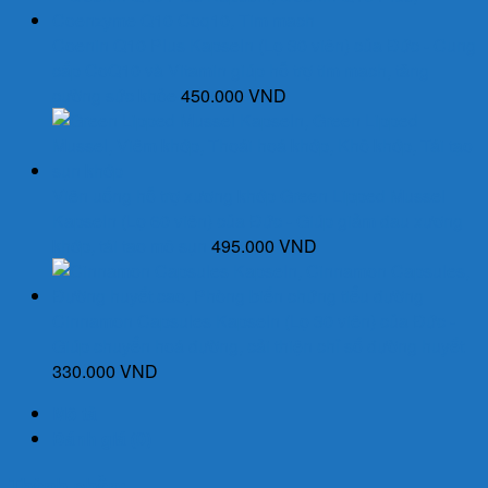
70.000 VND.
Coenin Q10 Plus Kapseln (Lọ 30 viên) của Đức - Cung
cấp CoQ10 và Vitamin giúp hỗ trợ tim mạch, tăng
cường sức khỏe
450.000
VND
Viên uống hỗ trợ xương khớp Green Lipped Mussel
Kapseln (Lọ 60 viên) của Đức - Giúp giảm đau xương
khớp, tái tạo mô sụn
495.000
VND
Cinnamon Capsules Kapseln (Lọ 30 viên) của Đức -
Giúp chuyển hoá đường, cải thiện chỉ số đường huyết
330.000
VND
Mô tả
Đánh giá (0)
Thành phần: