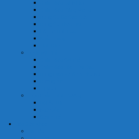
Chăm Sóc Cá Nhân
Chăm Sóc Răng Miệng
Dụng Cụ Sơ Cấp Cứu
Dụng Cụ Theo Dõi
Hỗ Trợ Tình Dục
Khẩu Trang
Tinh Dầu
Dược Mỹ Phẩm
Chăm Sóc Cơ Thể
Chăm Sóc Tóc – Da Đầu
Dung Dịch Vệ Sinh Phụ Nữ
Dưỡng Ẩm
Trị Mụn
Thực Phẩm Dinh Dưỡng
Bột Ăn Dặm
Ngũ Cốc
Sữa Y Tế
Góc Sức Khỏe
Da Liễu
Dinh Dưỡng