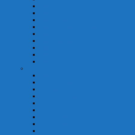
Thuốc Kháng Sinh
Thuốc Kháng Virus
Thuốc Tim Mạch & Huyết Áp
Thuốc Mỡ Máu & Tiểu Đường
Thuốc Não
Thuốc Trừ Giun Sán
Thuốc Tiêu Hóa
Thuốc Tai – Mũi – Họng
Thuốc Khác
Thực Phẩm Chức Năng
Chức Năng Gan
Cải Thiện Thị Lực
Hỗ Trợ Giấc Ngủ
Hỗ Trợ Giảm Tiểu Đêm
Hỗ Trợ Hô Hấp
Hỗ Trợ Làm Đẹp
Hỗ Trợ Tiểu Đường
Hỗ Trợ Tiêu Hóa
Hỗ Trợ Tim Mạch