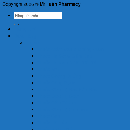
Copyright 2026 ©
MrHuân Pharmacy
Tìm
kiếm:
Trang Chủ
Cửa Hàng
Thuốc
Thuốc Giảm Đau & Chống Viêm
Thuốc Hạ Sốt & Giảm Đau
Thuốc Hormon & Nội Tiết Tố
Thuốc Mắt
Thuốc Chống Dị Ứng
Thuốc Đông Dược
Thuốc Điều Trị Đau Nửa Đầu
Thuốc Điều Trị Gout
Thuốc Điều Trị Hen
Thuốc Điều Trị Parkinson
Thuốc Gan
Thuốc Hô Hấp
Thuốc Kháng Nấm