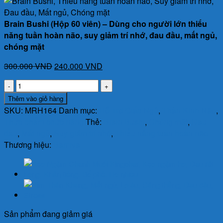
Brain Bushi (Hộp 60 viên) – Dùng cho người lớn thiểu
năng tuần hoàn não, suy giảm trí nhớ, đau đầu, mất ngủ,
chóng mặt
Giá
Giá
300.000
VND
240.000
VND
gốc
hiện
Brain
là:
tại
Bushi
Thêm vào giỏ hàng
300.000 VND.
là:
(Hộp
SKU:
MRH164
Danh mục:
Hỗ Trợ Giấc Ngủ
,
Thần Kinh Não
,
240.000 VND.
60
Thực phẩm chức năng
Thẻ:
Brain Bushi
,
Chóng mặt
,
Đau
viên)
đầu
,
Mất ngủ
,
Suy giảm trí nhớ
,
Thiểu năng tuần hoàn não
-
Thương hiệu:
Bamiva
Dùng
cho
người
lớn
thiểu
năng
Sản phẩm đang giảm giá
tuần