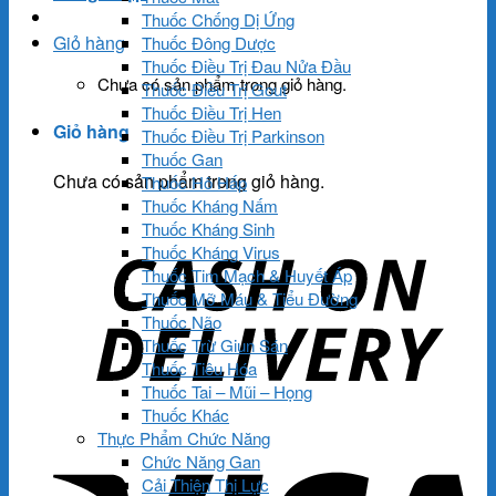
Thuốc Chống Dị Ứng
Giỏ hàng
Thuốc Đông Dược
Thuốc Điều Trị Đau Nửa Đầu
Chưa có sản phẩm trong giỏ hàng.
Thuốc Điều Trị Gout
Thuốc Điều Trị Hen
Giỏ hàng
Thuốc Điều Trị Parkinson
Thuốc Gan
Chưa có sản phẩm trong giỏ hàng.
Thuốc Hô Hấp
Thuốc Kháng Nấm
Thuốc Kháng Sinh
Thuốc Kháng Virus
Thuốc Tim Mạch & Huyết Áp
Thuốc Mỡ Máu & Tiểu Đường
Thuốc Não
Thuốc Trừ Giun Sán
Thuốc Tiêu Hóa
Thuốc Tai – Mũi – Họng
Thuốc Khác
Thực Phẩm Chức Năng
Chức Năng Gan
Cải Thiện Thị Lực