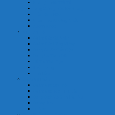
Sinh Lý – Nội Tiết Tố
Tăng Cường Sức Đề Kháng
Thần Kinh Não
Vitamin và Khoáng Chất
Xương Khớp
Vật Tư Y Tế
Chăm Sóc Cá Nhân
Chăm Sóc Răng Miệng
Dụng Cụ Sơ Cấp Cứu
Dụng Cụ Theo Dõi
Hỗ Trợ Tình Dục
Khẩu Trang
Tinh Dầu
Dược Mỹ Phẩm
Chăm Sóc Cơ Thể
Chăm Sóc Tóc – Da Đầu
Dung Dịch Vệ Sinh Phụ Nữ
Dưỡng Ẩm
Trị Mụn
Thực Phẩm Dinh Dưỡng