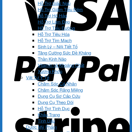
Hỗ Trợ Giấc Ngủ
Hỗ Trợ Giảm Tiểu Đêm
Hỗ Trợ Hô Hấp
Hỗ Trợ Làm Đẹp
Hỗ Trợ Tiểu Đường
Hỗ Trợ Tiêu Hóa
Hỗ Trợ Tim Mạch
Sinh Lý – Nội Tiết Tố
Tăng Cường Sức Đề Kháng
Thần Kinh Não
Vitamin và Khoáng Chất
Xương Khớp
Vật Tư Y Tế
Chăm Sóc Cá Nhân
Chăm Sóc Răng Miệng
Dụng Cụ Sơ Cấp Cứu
Dụng Cụ Theo Dõi
Hỗ Trợ Tình Dục
Khẩu Trang
Tinh Dầu
Dược Mỹ Phẩm