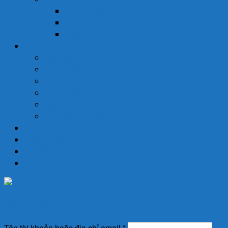
Bột Ăn Dặm
Ngũ Cốc
Sữa Y Tế
Góc Sức Khỏe
Da Liễu
Dinh Dưỡng
Giới Tính
Mẹ Và Bé
Xương Khớp
Tin Tức Sức Khỏe
Liên Hệ
Đăng nhập
Newsletter
Đăng nhập
Tên tài khoản hoặc địa chỉ email
*