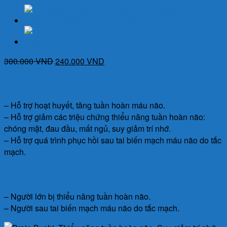
Giá
Giá
300.000
VND
240.000
VND
gốc
hiện
Công dụng:
là:
tại
300.000 VND.
là:
– Hỗ trợ hoạt huyết, tăng tuần hoàn máu não.
240.000 VND.
– Hỗ trợ giảm các triệu chứng thiểu năng tuần hoàn não:
chóng mặt, đau đầu, mất ngủ, suy giảm trí nhớ.
– Hỗ trợ quá trình phục hồi sau tai biến mạch máu não do tắc
mạch.
Đối tượng sử dụng:
– Người lớn bị thiểu năng tuần hoàn não.
– Người sau tai biến mạch máu não do tắc mạch.