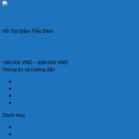
Quick View
Hỗ Trợ Giảm Tiểu Đêm
Ích Niệu Khang – Hỗ trợ tiểu đêm, tiểu nhiều lần, tiểu són,
tiểu không tự chủ
Khoảng
185.000
VND
–
699.000
VND
giá:
Thông tin và hướng dẫn
từ
Giới Thiệu
185.000 VND
Chính Sách Giao Hàng
đến
Chính Sách Bảo Mật
699.000 VND
Chính Sách Đổi Trả
Danh mục
Trang Chủ
Cửa Hàng