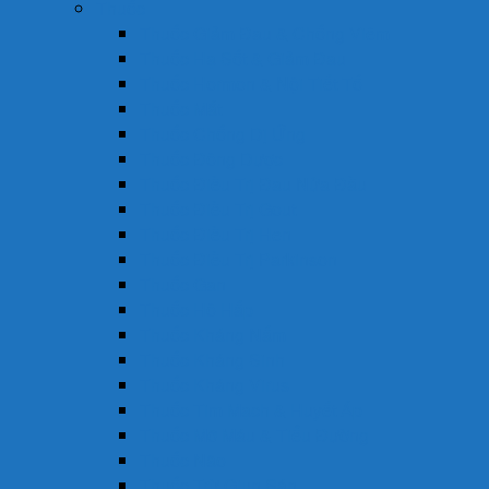
Thuốc
Thuốc Giảm Đau & Chống Viêm
Thuốc Hạ Sốt & Giảm Đau
Thuốc Hormon & Nội Tiết Tố
Thuốc Mắt
Thuốc Chống Dị Ứng
Thuốc Đông Dược
Thuốc Điều Trị Đau Nửa Đầu
Thuốc Điều Trị Gout
Thuốc Điều Trị Hen
Thuốc Điều Trị Parkinson
Thuốc Gan
Thuốc Hô Hấp
Thuốc Kháng Nấm
Thuốc Kháng Sinh
Thuốc Kháng Virus
Thuốc Tim Mạch & Huyết Áp
Thuốc Mỡ Máu & Tiểu Đường
Thuốc Não
Thuốc Trừ Giun Sán