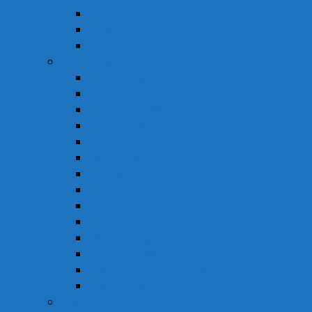
Thuốc Tiêu Hóa
Thuốc Tai – Mũi – Họng
Thuốc Khác
Thực Phẩm Chức Năng
Chức Năng Gan
Cải Thiện Thị Lực
Hỗ Trợ Giấc Ngủ
Hỗ Trợ Giảm Tiểu Đêm
Hỗ Trợ Hô Hấp
Hỗ Trợ Làm Đẹp
Hỗ Trợ Tiểu Đường
Hỗ Trợ Tiêu Hóa
Hỗ Trợ Tim Mạch
Sinh Lý – Nội Tiết Tố
Tăng Cường Sức Đề Kháng
Thần Kinh Não
Vitamin và Khoáng Chất
Xương Khớp
Vật Tư Y Tế