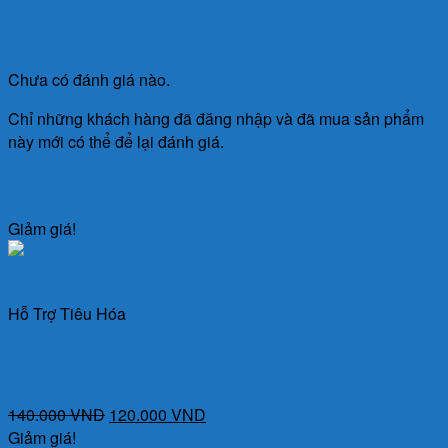
Đánh giá
Chưa có đánh giá nào.
Chỉ những khách hàng đã đăng nhập và đã mua sản phẩm
này mới có thể để lại đánh giá.
Sản phẩm tương tự
Giảm giá!
Quick View
Hỗ Trợ Tiêu Hóa
Nhuận táo LP (Hộp 20 gói) – Bổ sung chất xơ cho cơ thể,
giúp thanh nhiệt, nhuận tràng, hỗ trợ giảm táo bón, nguy cơ trĩ
Giá
Giá
140.000
VND
120.000
VND
gốc
hiện
Giảm giá!