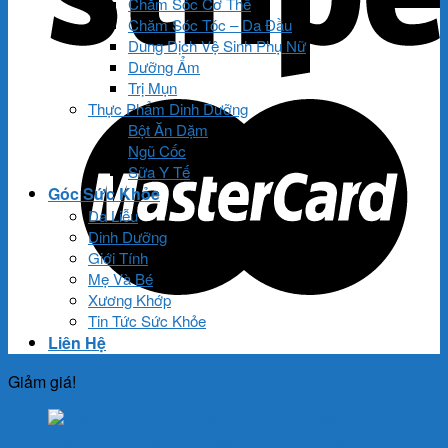
Chăm Sóc Cơ Thể
Chăm Sóc Tóc – Da Đầu
Dung Dịch Vệ Sinh Phụ Nữ
Dưỡng Ẩm
Trị Mụn
Thực Phẩm Dinh Dưỡng
Bột Ăn Dặm
Ngũ Cốc
Sữa Y Tế
Góc Sức Khỏe
Da Liễu
Dinh Dưỡng
Giới Tính
Mẹ Và Bé
Xương Khớp
Tin Tức Sức Khỏe
Liên Hệ
Giảm giá!