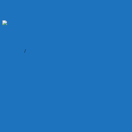
Trang chủ
/
Thực phẩm chức năng
Brain Bushi (Hộp 60 viên) –
Dùng cho người lớn thiểu
năng tuần hoàn não, suy
giảm trí nhớ, đau đầu, mất
ngủ, chóng mặt