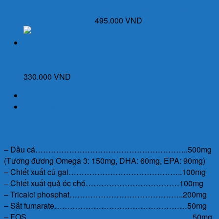
Kapseln (Lọ 60 viên) của Đức - Giúp giảm đau xương
khớp, tái tạo mô sụn
495.000
VND
Cinnamon Capsules Kapseln (Lọ 30 viên) của Đức -
Giúp chuyển hoá đường, cải thiện chỉ số đường huyết
330.000
VND
Mô tả
Đánh giá (0)
Thành phần: Mỗi viên nang chứa
– Dầu cá…………………………………………………..500mg
(Tương đương Omega 3: 150mg, DHA: 60mg, EPA: 90mg)
– Chiết xuất củ gai……………………………………..100mg
– Chiết xuất quả óc chó………………………………100mg
– Tricalci phosphat……………………………………..200mg
– Sắt fumarate……………………………………………50mg
– FOS……………………………………………………….50mg