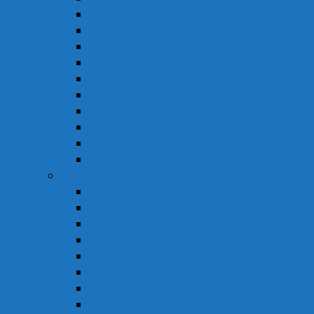
Thuốc Kháng Nấm
Thuốc Kháng Sinh
Thuốc Kháng Virus
Thuốc Tim Mạch & Huyết Áp
Thuốc Mỡ Máu & Tiểu Đường
Thuốc Não
Thuốc Trừ Giun Sán
Thuốc Tiêu Hóa
Thuốc Tai – Mũi – Họng
Thuốc Khác
Thực Phẩm Chức Năng
Chức Năng Gan
Cải Thiện Thị Lực
Hỗ Trợ Giấc Ngủ
Hỗ Trợ Giảm Tiểu Đêm
Hỗ Trợ Hô Hấp
Hỗ Trợ Làm Đẹp
Hỗ Trợ Tiểu Đường
Hỗ Trợ Tiêu Hóa