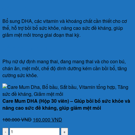
gốc
hiện
Công dụng:
là:
tại
180.000 VND.
là:
Bổ sung DHA, các vitamin và khoáng chất cần thiết cho cơ
160.000 VND.
thể, hỗ trợ bồi bổ sức khỏe, nâng cao sức đề kháng, giúp
giảm mệt mỏi trong giai đoạn thai kỳ.
Đối tượng sử dụng:
Phụ nữ dự định mang thai, đang mang thai và cho con bú,
chán ăn, mệt mỏi, chế độ dinh dưỡng kém cần bồi bổ, tăng
cường sức khỏe.
Care Mum DHA (Hộp 30 viên) – Giúp bồi bổ sức khỏe và
nâng cao sức đề kháng, giúp giảm mệt mỏi
Giá
Giá
180.000
VND
160.000
VND
gốc
hiện
Care
là:
tại