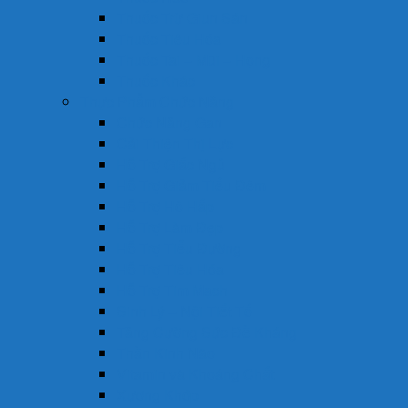
Thuốc Trừ Giun Sán
Thuốc Tiêu Hóa
Thuốc Tai – Mũi – Họng
Thuốc Khác
Thực Phẩm Chức Năng
Chức Năng Gan
Cải Thiện Thị Lực
Hỗ Trợ Giấc Ngủ
Hỗ Trợ Giảm Tiểu Đêm
Hỗ Trợ Hô Hấp
Hỗ Trợ Làm Đẹp
Hỗ Trợ Tiểu Đường
Hỗ Trợ Tiêu Hóa
Hỗ Trợ Tim Mạch
Sinh Lý – Nội Tiết Tố
Tăng Cường Sức Đề Kháng
Thần Kinh Não
Vitamin và Khoáng Chất
Xương Khớp