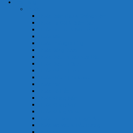
Cửa Hàng
Thuốc
Thuốc Giảm Đau & Chống Viêm
Thuốc Hạ Sốt & Giảm Đau
Thuốc Hormon & Nội Tiết Tố
Thuốc Mắt
Thuốc Chống Dị Ứng
Thuốc Đông Dược
Thuốc Điều Trị Đau Nửa Đầu
Thuốc Điều Trị Gout
Thuốc Điều Trị Hen
Thuốc Điều Trị Parkinson
Thuốc Gan
Thuốc Hô Hấp
Thuốc Kháng Nấm
Thuốc Kháng Sinh
Thuốc Kháng Virus
Thuốc Tim Mạch & Huyết Áp
Thuốc Mỡ Máu & Tiểu Đường
Thuốc Não