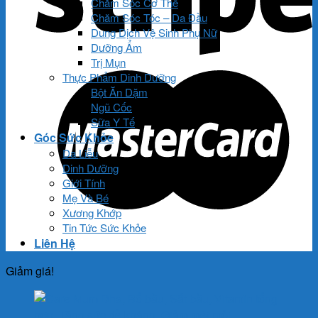
Chăm Sóc Cơ Thể
Chăm Sóc Tóc – Da Đầu
Dung Dịch Vệ Sinh Phụ Nữ
Dưỡng Ẩm
Trị Mụn
Thực Phẩm Dinh Dưỡng
Bột Ăn Dặm
Ngũ Cốc
Sữa Y Tế
Góc Sức Khỏe
Da Liễu
Dinh Dưỡng
Giới Tính
Mẹ Và Bé
Xương Khớp
Tin Tức Sức Khỏe
Liên Hệ
Giảm giá!