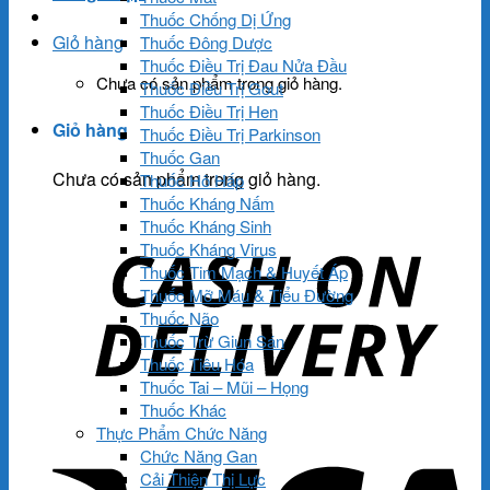
Thuốc Chống Dị Ứng
Giỏ hàng
Thuốc Đông Dược
Thuốc Điều Trị Đau Nửa Đầu
Chưa có sản phẩm trong giỏ hàng.
Thuốc Điều Trị Gout
Thuốc Điều Trị Hen
Giỏ hàng
Thuốc Điều Trị Parkinson
Thuốc Gan
Chưa có sản phẩm trong giỏ hàng.
Thuốc Hô Hấp
Thuốc Kháng Nấm
Thuốc Kháng Sinh
Thuốc Kháng Virus
Thuốc Tim Mạch & Huyết Áp
Thuốc Mỡ Máu & Tiểu Đường
Thuốc Não
Thuốc Trừ Giun Sán
Thuốc Tiêu Hóa
Thuốc Tai – Mũi – Họng
Thuốc Khác
Thực Phẩm Chức Năng
Chức Năng Gan
Cải Thiện Thị Lực