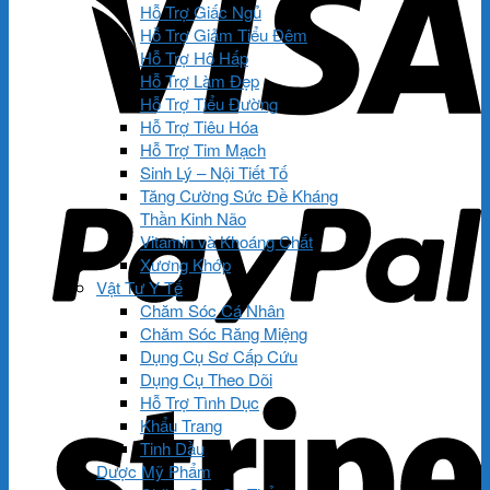
Hỗ Trợ Giấc Ngủ
Hỗ Trợ Giảm Tiểu Đêm
Hỗ Trợ Hô Hấp
Hỗ Trợ Làm Đẹp
Hỗ Trợ Tiểu Đường
Hỗ Trợ Tiêu Hóa
Hỗ Trợ Tim Mạch
Sinh Lý – Nội Tiết Tố
Tăng Cường Sức Đề Kháng
Thần Kinh Não
Vitamin và Khoáng Chất
Xương Khớp
Vật Tư Y Tế
Chăm Sóc Cá Nhân
Chăm Sóc Răng Miệng
Dụng Cụ Sơ Cấp Cứu
Dụng Cụ Theo Dõi
Hỗ Trợ Tình Dục
Khẩu Trang
Tinh Dầu
Dược Mỹ Phẩm