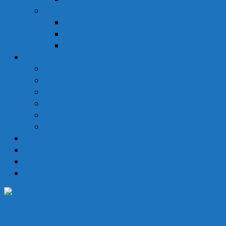
Thực Phẩm Dinh Dưỡng
Bột Ăn Dặm
Ngũ Cốc
Sữa Y Tế
Góc Sức Khỏe
Da Liễu
Dinh Dưỡng
Giới Tính
Mẹ Và Bé
Xương Khớp
Tin Tức Sức Khỏe
Liên Hệ
Đăng nhập
Newsletter
Đăng nhập