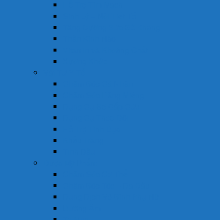
Hỗ Trợ Tim Mạch
Sinh Lý – Nội Tiết Tố
Tăng Cường Sức Đề Kháng
Thần Kinh Não
Vitamin và Khoáng Chất
Xương Khớp
Vật Tư Y Tế
Chăm Sóc Cá Nhân
Chăm Sóc Răng Miệng
Dụng Cụ Sơ Cấp Cứu
Dụng Cụ Theo Dõi
Hỗ Trợ Tình Dục
Khẩu Trang
Tinh Dầu
Dược Mỹ Phẩm
Chăm Sóc Cơ Thể
Chăm Sóc Tóc – Da Đầu
Dung Dịch Vệ Sinh Phụ Nữ
Dưỡng Ẩm
Trị Mụn