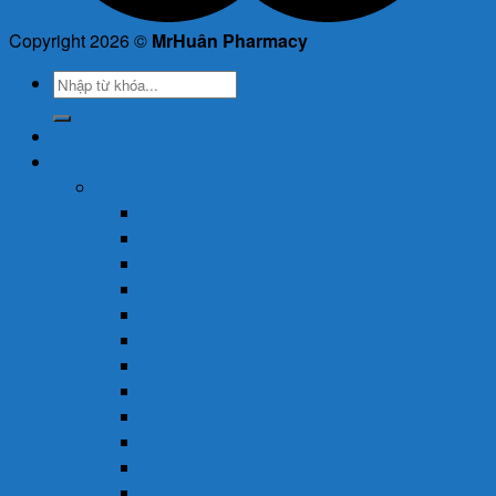
Copyright 2026 ©
MrHuân Pharmacy
Tìm
kiếm:
Trang Chủ
Cửa Hàng
Thuốc
Thuốc Giảm Đau & Chống Viêm
Thuốc Hạ Sốt & Giảm Đau
Thuốc Hormon & Nội Tiết Tố
Thuốc Mắt
Thuốc Chống Dị Ứng
Thuốc Đông Dược
Thuốc Điều Trị Đau Nửa Đầu
Thuốc Điều Trị Gout
Thuốc Điều Trị Hen
Thuốc Điều Trị Parkinson
Thuốc Gan
Thuốc Hô Hấp