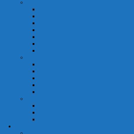
Vật Tư Y Tế
Chăm Sóc Cá Nhân
Chăm Sóc Răng Miệng
Dụng Cụ Sơ Cấp Cứu
Dụng Cụ Theo Dõi
Hỗ Trợ Tình Dục
Khẩu Trang
Tinh Dầu
Dược Mỹ Phẩm
Chăm Sóc Cơ Thể
Chăm Sóc Tóc – Da Đầu
Dung Dịch Vệ Sinh Phụ Nữ
Dưỡng Ẩm
Trị Mụn
Thực Phẩm Dinh Dưỡng
Bột Ăn Dặm
Ngũ Cốc
Sữa Y Tế
Góc Sức Khỏe
Da Liễu