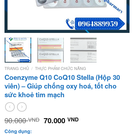
TRANG CHỦ
/
THỰC PHẨM CHỨC NĂNG
Coenzyme Q10 CoQ10 Stella (Hộp 30
viên) – Giúp chống oxy hoá, tốt cho
sức khoẻ tim mạch
90.000
Giá
Giá
70.000
VND
VND
gốc
hiện
Công dụng: