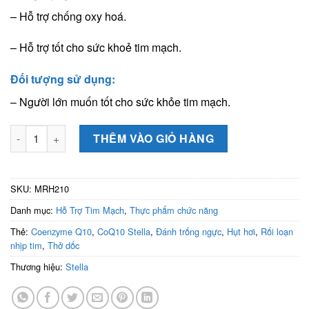
là:
tại
90.000 VND.
là:
– Hỗ trợ chống oxy hoá.
70.000 VND.
– Hỗ trợ tốt cho sức khoẻ tim mạch.
Đối tượng sử dụng:
– Người lớn muốn tốt cho sức khỏe tim mạch.
Coenzyme Q10 CoQ10 Stella (Hộp 30 viên) - Giúp chống oxy ho
THÊM VÀO GIỎ HÀNG
SKU:
MRH210
Danh mục:
Hỗ Trợ Tim Mạch
,
Thực phẩm chức năng
Thẻ:
Coenzyme Q10
,
CoQ10 Stella
,
Đánh trống ngực
,
Hụt hơi
,
Rối loạn
nhịp tim
,
Thở dốc
Thương hiệu:
Stella