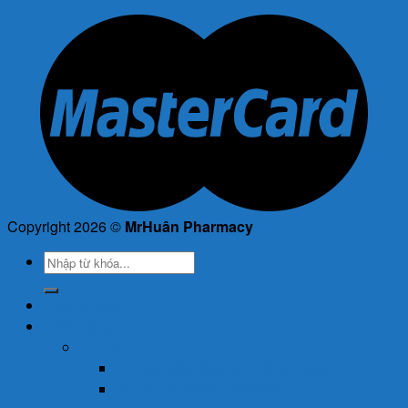
Copyright 2026 ©
MrHuân Pharmacy
Tìm
kiếm:
Trang Chủ
Cửa Hàng
Thuốc
Thuốc Giảm Đau & Chống Viêm
Thuốc Hạ Sốt & Giảm Đau