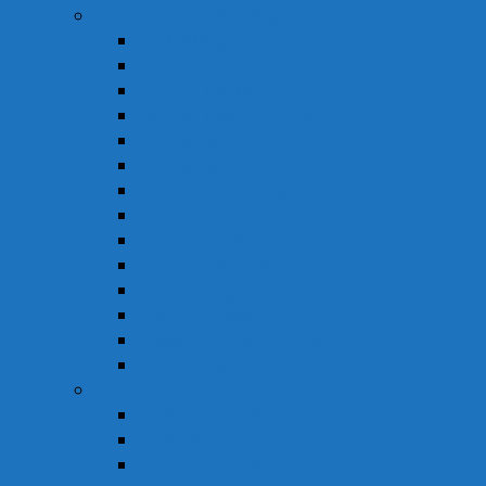
Thực Phẩm Chức Năng
Chức Năng Gan
Cải Thiện Thị Lực
Hỗ Trợ Giấc Ngủ
Hỗ Trợ Giảm Tiểu Đêm
Hỗ Trợ Hô Hấp
Hỗ Trợ Làm Đẹp
Hỗ Trợ Tiểu Đường
Hỗ Trợ Tiêu Hóa
Hỗ Trợ Tim Mạch
Sinh Lý – Nội Tiết Tố
Tăng Cường Sức Đề Kháng
Thần Kinh Não
Vitamin và Khoáng Chất
Xương Khớp
Vật Tư Y Tế
Chăm Sóc Cá Nhân
Chăm Sóc Răng Miệng
Dụng Cụ Sơ Cấp Cứu