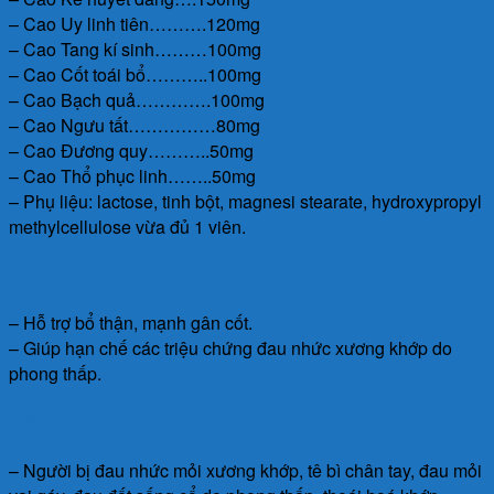
– Cao Uy linh tiên……….120mg
– Cao Tang kí sinh………100mg
– Cao Cốt toái bổ………..100mg
– Cao Bạch quả………….100mg
– Cao Ngưu tất……………80mg
– Cao Đương quy………..50mg
– Cao Thổ phục linh……..50mg
– Phụ liệu: lactose, tinh bột, magnesi stearate, hydroxypropyl
methylcellulose vừa đủ 1 viên.
Công dụng:
– Hỗ trợ bổ thận, mạnh gân cốt.
– Giúp hạn chế các triệu chứng đau nhức xương khớp do
phong thấp.
Đối tượng sử dụng:
– Người bị đau nhức mỏi xương khớp, tê bì chân tay, đau mỏi