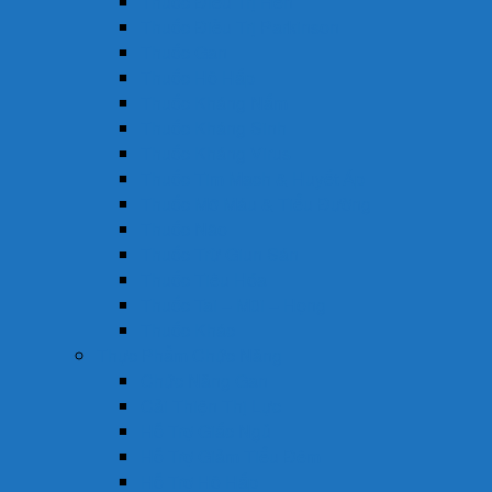
Thuốc Điều Trị Hen
Thuốc Điều Trị Parkinson
Thuốc Gan
Thuốc Hô Hấp
Thuốc Kháng Nấm
Thuốc Kháng Sinh
Thuốc Kháng Virus
Thuốc Tim Mạch & Huyết Áp
Thuốc Mỡ Máu & Tiểu Đường
Thuốc Não
Thuốc Trừ Giun Sán
Thuốc Tiêu Hóa
Thuốc Tai – Mũi – Họng
Thuốc Khác
Thực Phẩm Chức Năng
Chức Năng Gan
Cải Thiện Thị Lực
Hỗ Trợ Giấc Ngủ
Hỗ Trợ Giảm Tiểu Đêm
Hỗ Trợ Hô Hấp