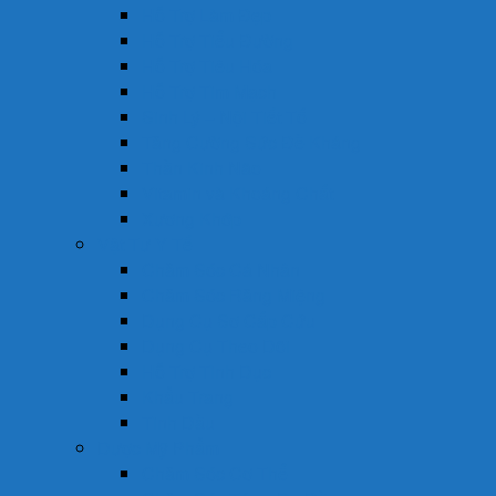
Hỗ Trợ Làm Đẹp
Hỗ Trợ Tiểu Đường
Hỗ Trợ Tiêu Hóa
Hỗ Trợ Tim Mạch
Sinh Lý – Nội Tiết Tố
Tăng Cường Sức Đề Kháng
Thần Kinh Não
Vitamin và Khoáng Chất
Xương Khớp
Vật Tư Y Tế
Chăm Sóc Cá Nhân
Chăm Sóc Răng Miệng
Dụng Cụ Sơ Cấp Cứu
Dụng Cụ Theo Dõi
Hỗ Trợ Tình Dục
Khẩu Trang
Tinh Dầu
Dược Mỹ Phẩm
Chăm Sóc Cơ Thể