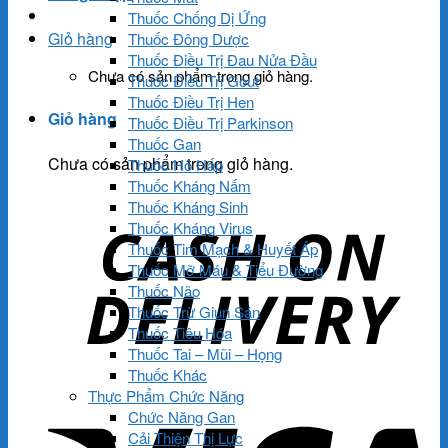
Thuốc Chống Dị Ứng
Giỏ hàng
Thuốc Đông Dược
Thuốc Điều Trị Đau Nửa Đầu
Chưa có sản phẩm trong giỏ hàng.
Thuốc Điều Trị Gout
Thuốc Điều Trị Hen
Giỏ hàng
Thuốc Điều Trị Parkinson
Thuốc Gan
Chưa có sản phẩm trong giỏ hàng.
Thuốc Hô Hấp
Thuốc Kháng Nấm
Thuốc Kháng Sinh
Thuốc Kháng Virus
Thuốc Tim Mạch & Huyết Áp
Thuốc Mỡ Máu & Tiểu Đường
Thuốc Não
Thuốc Trừ Giun Sán
Thuốc Tiêu Hóa
Thuốc Tai – Mũi – Họng
Thuốc Khác
Thực Phẩm Chức Năng
Chức Năng Gan
Cải Thiện Thị Lực