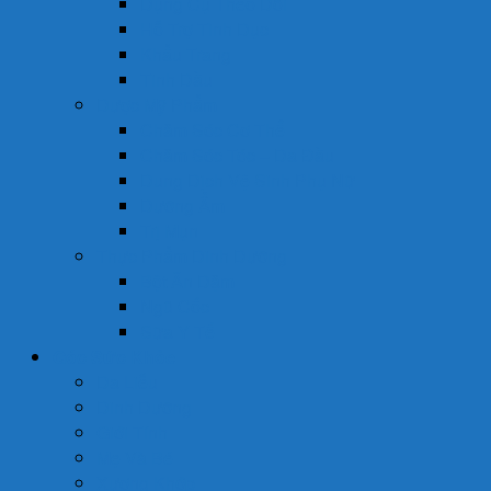
Dụng Cụ Theo Dõi
Hỗ Trợ Tình Dục
Khẩu Trang
Tinh Dầu
Dược Mỹ Phẩm
Chăm Sóc Cơ Thể
Chăm Sóc Tóc – Da Đầu
Dung Dịch Vệ Sinh Phụ Nữ
Dưỡng Ẩm
Trị Mụn
Thực Phẩm Dinh Dưỡng
Bột Ăn Dặm
Ngũ Cốc
Sữa Y Tế
Góc Sức Khỏe
Da Liễu
Dinh Dưỡng
Giới Tính
Mẹ Và Bé
Xương Khớp