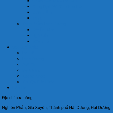
Chăm Sóc Tóc – Da Đầu
Dung Dịch Vệ Sinh Phụ Nữ
Dưỡng Ẩm
Trị Mụn
Thực Phẩm Dinh Dưỡng
Bột Ăn Dặm
Ngũ Cốc
Sữa Y Tế
Góc Sức Khỏe
Da Liễu
Dinh Dưỡng
Giới Tính
Mẹ Và Bé
Xương Khớp
Tin Tức Sức Khỏe
Liên Hệ
Địa chỉ cửa hàng
Nghiên Phấn, Gia Xuyên, Thành phố Hải Dương, Hải Dương