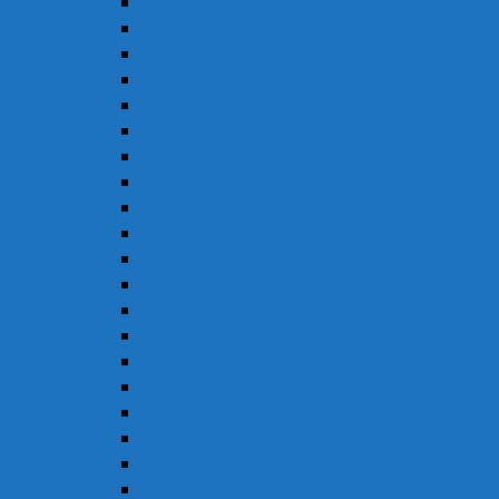
Thuốc Hormon & Nội Tiết Tố
Thuốc Mắt
Thuốc Chống Dị Ứng
Thuốc Đông Dược
Thuốc Điều Trị Đau Nửa Đầu
Thuốc Điều Trị Gout
Thuốc Điều Trị Hen
Thuốc Điều Trị Parkinson
Thuốc Gan
Thuốc Hô Hấp
Thuốc Kháng Nấm
Thuốc Kháng Sinh
Thuốc Kháng Virus
Thuốc Tim Mạch & Huyết Áp
Thuốc Mỡ Máu & Tiểu Đường
Thuốc Não
Thuốc Trừ Giun Sán
Thuốc Tiêu Hóa
Thuốc Tai – Mũi – Họng
Thuốc Khác