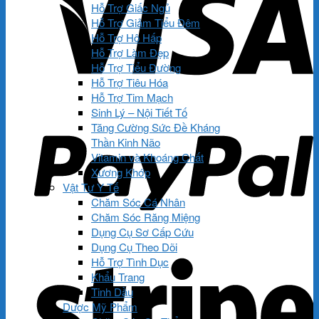
Hỗ Trợ Giấc Ngủ
Hỗ Trợ Giảm Tiểu Đêm
Hỗ Trợ Hô Hấp
Hỗ Trợ Làm Đẹp
Hỗ Trợ Tiểu Đường
Hỗ Trợ Tiêu Hóa
Hỗ Trợ Tim Mạch
Sinh Lý – Nội Tiết Tố
Tăng Cường Sức Đề Kháng
Thần Kinh Não
Vitamin và Khoáng Chất
Xương Khớp
Vật Tư Y Tế
Chăm Sóc Cá Nhân
Chăm Sóc Răng Miệng
Dụng Cụ Sơ Cấp Cứu
Dụng Cụ Theo Dõi
Hỗ Trợ Tình Dục
Khẩu Trang
Tinh Dầu
Dược Mỹ Phẩm