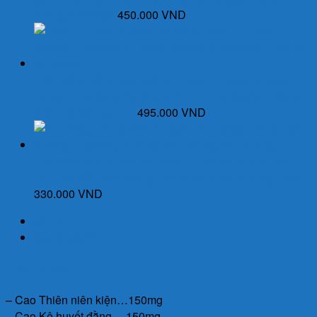
cường sức khỏe
450.000
VND
Viên uống hỗ trợ xương khớp Green Lipped Mussel
Kapseln (Lọ 60 viên) của Đức - Giúp giảm đau xương
khớp, tái tạo mô sụn
495.000
VND
Cinnamon Capsules Kapseln (Lọ 30 viên) của Đức -
Giúp chuyển hoá đường, cải thiện chỉ số đường huyết
330.000
VND
Mô tả
Đánh giá (0)
Thành phần:
– Cao Thiên niên kiện…150mg
– Cao Kê huyết đằng….150mg