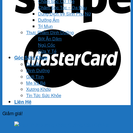
Chăm Sóc Cơ Thể
Chăm Sóc Tóc – Da Đầu
Dung Dịch Vệ Sinh Phụ Nữ
Dưỡng Ẩm
Trị Mụn
Thực Phẩm Dinh Dưỡng
Bột Ăn Dặm
Ngũ Cốc
Sữa Y Tế
Góc Sức Khỏe
Da Liễu
Dinh Dưỡng
Giới Tính
Mẹ Và Bé
Xương Khớp
Tin Tức Sức Khỏe
Liên Hệ
Giảm giá!