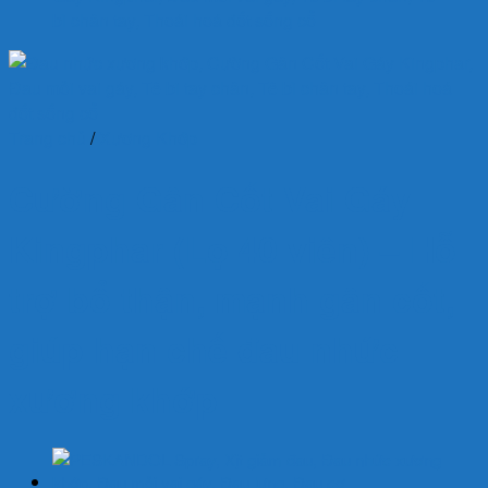
Trang chủ
/
Xương Khớp
Cường Gân Cốt Vai Gáy
Kingphar (Lọ 40 viên) – Hỗ
trợ bổ thận, mạnh gân cốt,
giúp hạn chế đau nhức
xương khớp