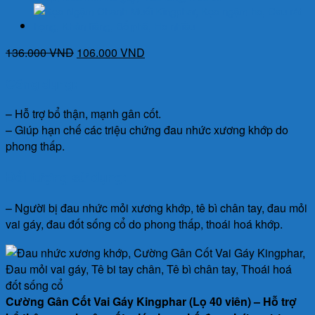
Giá
Giá
136.000
VND
106.000
VND
gốc
hiện
Công dụng:
là:
tại
136.000 VND.
là:
– Hỗ trợ bổ thận, mạnh gân cốt.
106.000 VND.
– Giúp hạn chế các triệu chứng đau nhức xương khớp do
phong thấp.
Đối tượng sử dụng:
– Người bị đau nhức mỏi xương khớp, tê bì chân tay, đau mỏi
vai gáy, đau đốt sống cổ do phong thấp, thoái hoá khớp.
Cường Gân Cốt Vai Gáy Kingphar (Lọ 40 viên) – Hỗ trợ