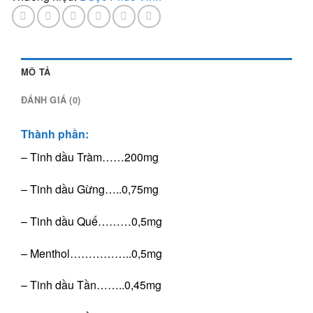
do
cảm
lạnh,
nhiễm
lạnh,
MÔ TẢ
viêm
ĐÁNH GIÁ (0)
đường
hô
Thành phần:
hấp
số
– Tinh dầu Tràm……200mg
lượng
– Tinh dầu Gừng…..0,75mg
– Tinh dầu Quế………0,5mg
– Menthol……………..0,5mg
– Tinh dầu Tần……..0,45mg