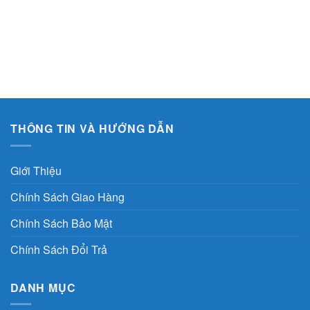
là:
tại
150.000 VND.
là:
130.000 VND.
THÔNG TIN VÀ HƯỚNG DẪN
Giới Thiệu
Chính Sách Giao Hàng
Chính Sách Bảo Mật
Chính Sách Đổi Trả
DANH MỤC