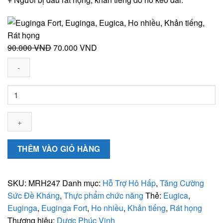
Giá
Giá
90.000
VND
70.000
VND
gốc
hiện
là:
tại
90.000 VND.
là:
Euginga
70.000 VND.
Fort
(Hộp
100
viên)
-
THÊM VÀO GIỎ HÀNG
Hỗ
trợ
giảm
SKU:
MRH247
Danh mục:
Hỗ Trợ Hô Hấp
,
Tăng Cường
ho,
Sức Đề Kháng
,
Thực phẩm chức năng
Thẻ:
Eugica
,
giảm
Euginga
,
Euginga Fort
,
Ho nhiều
,
Khản tiếng
,
Rát họng
đờm
Thương hiệu:
Dược Phúc Vinh