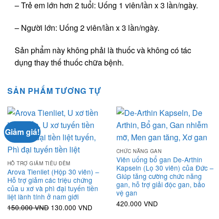
– Trẻ em lớn hơn 2 tuổi: Uống 1 viên/lần x 3 lần/ngày.
– Người lớn: Uống 2 viên/lần x 3 lần/ngày.
Sản phẩm này không phải là thuốc và không có tác
dụng thay thế thuốc chữa bệnh.
SẢN PHẨM TƯƠNG TỰ
Giảm giá!
CHỨC NĂNG GAN
Viên uống bổ gan De-Arthin
HỖ TRỢ GIẢM TIỂU ĐÊM
Kapseln (Lọ 30 viên) của Đức –
Arova Tienliet (Hộp 30 viên) –
Giúp tăng cường chức năng
Hỗ trợ giảm các triệu chứng
gan, hỗ trợ giải độc gan, bảo
của u xơ và phì đại tuyến tiền
vệ gan
liệt lành tính ở nam giới
420.000
VND
Giá
Giá
150.000
VND
130.000
VND
gốc
hiện