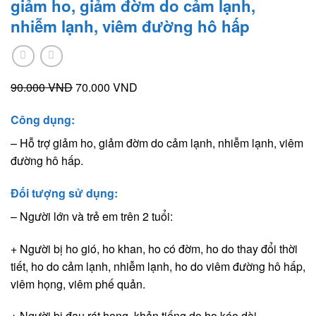
giảm ho, giảm đờm do cảm lạnh,
nhiễm lạnh, viêm đường hô hấp
Giá
Giá
90.000
VND
70.000
VND
gốc
hiện
Công dụng:
là:
tại
90.000 VND.
là:
– Hỗ trợ giảm ho, giảm đờm do cảm lạnh, nhiễm lạnh, viêm
70.000 VND.
đường hô hấp.
Đối tượng sử dụng:
– Người lớn và trẻ em trên 2 tuổi:
+ Người bị ho gió, ho khan, ho có đờm, ho do thay đổi thời
tiết, ho do cảm lạnh, nhiễm lạnh, ho do viêm đường hô hấp,
viêm họng, viêm phế quản.
+ Người bị đau rát họng, khản tiếng do ho kéo dài.