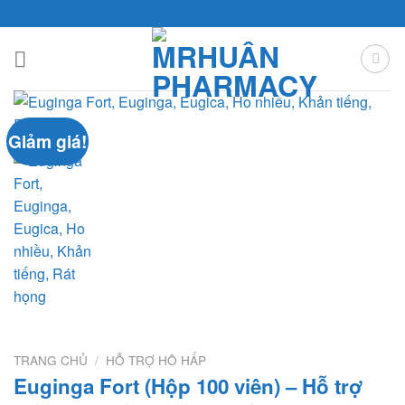
Skip
to
content
Giảm giá!
TRANG CHỦ
/
HỖ TRỢ HÔ HẤP
Euginga Fort (Hộp 100 viên) – Hỗ trợ