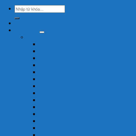
Tìm
kiếm:
Trang Chủ
Cửa Hàng
Thuốc
Thuốc Giảm Đau & Chống Viêm
Thuốc Hạ Sốt & Giảm Đau
Thuốc Hormon & Nội Tiết Tố
Thuốc Mắt
Thuốc Chống Dị Ứng
Thuốc Đông Dược
Thuốc Điều Trị Đau Nửa Đầu
Thuốc Điều Trị Gout
Thuốc Điều Trị Hen
Thuốc Điều Trị Parkinson
Thuốc Gan
Thuốc Hô Hấp
Thuốc Kháng Nấm
Thuốc Kháng Sinh