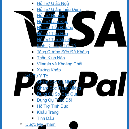
Hỗ Trợ Giấc Ngủ
Hỗ Trợ Giảm Tiểu Đêm
Hỗ Trợ Hô Hấp
Hỗ Trợ Làm Đẹp
Hỗ Trợ Tiểu Đường
Hỗ Trợ Tiêu Hóa
Hỗ Trợ Tim Mạch
Sinh Lý – Nội Tiết Tố
Tăng Cường Sức Đề Kháng
Thần Kinh Não
Vitamin và Khoáng Chất
Xương Khớp
Vật Tư Y Tế
Chăm Sóc Cá Nhân
Chăm Sóc Răng Miệng
Dụng Cụ Sơ Cấp Cứu
Dụng Cụ Theo Dõi
Hỗ Trợ Tình Dục
Khẩu Trang
Tinh Dầu
Dược Mỹ Phẩm