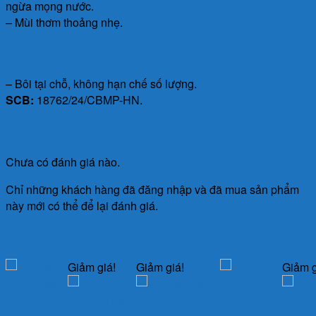
ngừa mọng nước.
– Mùi thơm thoảng nhẹ.
Cách dùng:
– Bôi tại chỗ, không hạn chế số lượng.
SCB:
18762/24/CBMP-HN.
Đánh giá
Chưa có đánh giá nào.
Chỉ những khách hàng đã đăng nhập và đã mua sản phẩm
này mới có thể để lại đánh giá.
Sản phẩm tương tự
Giảm giá!
Giảm giá!
Giảm g