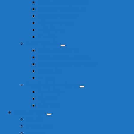
Chăm Sóc Răng Miệng
Dụng Cụ Sơ Cấp Cứu
Dụng Cụ Theo Dõi
Hỗ Trợ Tình Dục
Khẩu Trang
Tinh Dầu
Dược Mỹ Phẩm
Chăm Sóc Cơ Thể
Chăm Sóc Tóc – Da Đầu
Dung Dịch Vệ Sinh Phụ Nữ
Dưỡng Ẩm
Trị Mụn
Thực Phẩm Dinh Dưỡng
Bột Ăn Dặm
Ngũ Cốc
Sữa Y Tế
Góc Sức Khỏe
Da Liễu
Dinh Dưỡng
Giới Tính