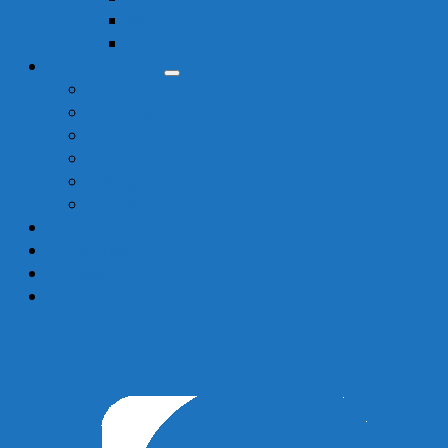
Ngũ Cốc
Sữa Y Tế
Góc Sức Khỏe
Da Liễu
Dinh Dưỡng
Giới Tính
Mẹ Và Bé
Xương Khớp
Tin Tức Sức Khỏe
Liên Hệ
Đăng nhập
Newsletter