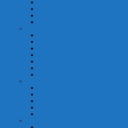
Tăng Cường Sức Đề Kháng
Thần Kinh Não
Vitamin và Khoáng Chất
Xương Khớp
Vật Tư Y Tế
Chăm Sóc Cá Nhân
Chăm Sóc Răng Miệng
Dụng Cụ Sơ Cấp Cứu
Dụng Cụ Theo Dõi
Hỗ Trợ Tình Dục
Khẩu Trang
Tinh Dầu
Dược Mỹ Phẩm
Chăm Sóc Cơ Thể
Chăm Sóc Tóc – Da Đầu
Dung Dịch Vệ Sinh Phụ Nữ
Dưỡng Ẩm
Trị Mụn
Thực Phẩm Dinh Dưỡng
Bột Ăn Dặm