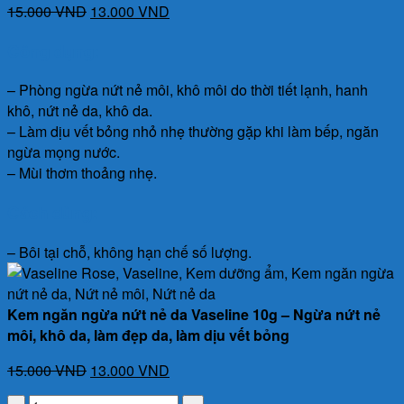
Giá
Giá
15.000
VND
13.000
VND
gốc
hiện
Công dụng:
là:
tại
15.000 VND.
là:
– Phòng ngừa nứt nẻ môi, khô môi do thời tiết lạnh, hanh
13.000 VND.
khô, nứt nẻ da, khô da.
– Làm dịu vết bỏng nhỏ nhẹ thường gặp khi làm bếp, ngăn
ngừa mọng nước.
– Mùi thơm thoảng nhẹ.
Cách dùng:
– Bôi tại chỗ, không hạn chế số lượng.
Kem ngăn ngừa nứt nẻ da Vaseline 10g – Ngừa nứt nẻ
môi, khô da, làm đẹp da, làm dịu vết bỏng
Giá
Giá
15.000
VND
13.000
VND
gốc
hiện