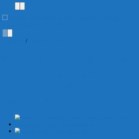
Trang chủ
/
Dược Mỹ Phẩm
Kem ngăn ngừa nứt nẻ da
Vaseline 10g – Ngừa nứt nẻ
môi, khô da, làm đẹp da,
làm dịu vết bỏng