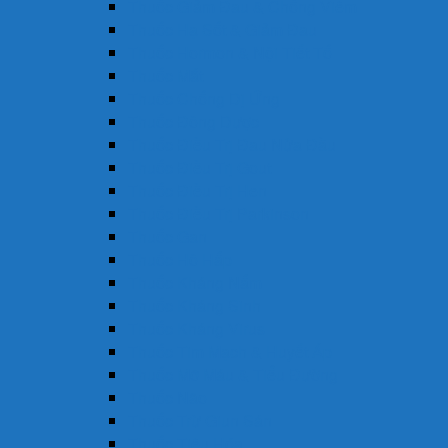
Thuốc Giảm Đau & Chống Viêm
Thuốc Hạ Sốt & Giảm Đau
Thuốc Hormon & Nội Tiết Tố
Thuốc Mắt
Thuốc Chống Dị Ứng
Thuốc Đông Dược
Thuốc Điều Trị Đau Nửa Đầu
Thuốc Điều Trị Gout
Thuốc Điều Trị Hen
Thuốc Điều Trị Parkinson
Thuốc Gan
Thuốc Hô Hấp
Thuốc Kháng Nấm
Thuốc Kháng Sinh
Thuốc Kháng Virus
Thuốc Tim Mạch & Huyết Áp
Thuốc Mỡ Máu & Tiểu Đường
Thuốc Não
Thuốc Trừ Giun Sán
Thuốc Tiêu Hóa