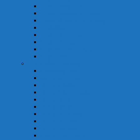
Thuốc Kháng Virus
Thuốc Tim Mạch & Huyết Áp
Thuốc Mỡ Máu & Tiểu Đường
Thuốc Não
Thuốc Trừ Giun Sán
Thuốc Tiêu Hóa
Thuốc Tai – Mũi – Họng
Thuốc Khác
Thực Phẩm Chức Năng
Chức Năng Gan
Cải Thiện Thị Lực
Hỗ Trợ Giấc Ngủ
Hỗ Trợ Giảm Tiểu Đêm
Hỗ Trợ Hô Hấp
Hỗ Trợ Làm Đẹp
Hỗ Trợ Tiểu Đường
Hỗ Trợ Tiêu Hóa
Hỗ Trợ Tim Mạch
Sinh Lý – Nội Tiết Tố