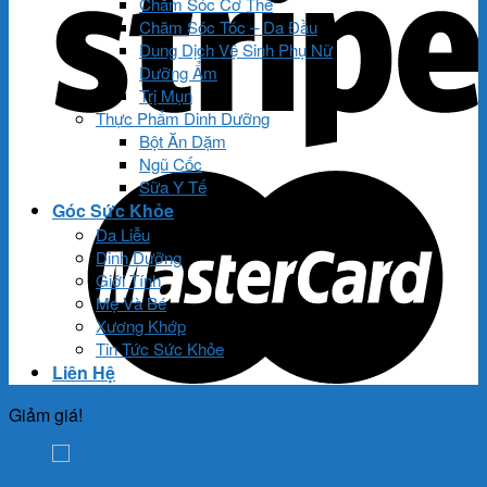
Chăm Sóc Cơ Thể
Chăm Sóc Tóc – Da Đầu
Dung Dịch Vệ Sinh Phụ Nữ
Dưỡng Ẩm
Trị Mụn
Thực Phẩm Dinh Dưỡng
Bột Ăn Dặm
Ngũ Cốc
Sữa Y Tế
Góc Sức Khỏe
Da Liễu
Dinh Dưỡng
Giới Tính
Mẹ Và Bé
Xương Khớp
Tin Tức Sức Khỏe
Liên Hệ
Giảm giá!