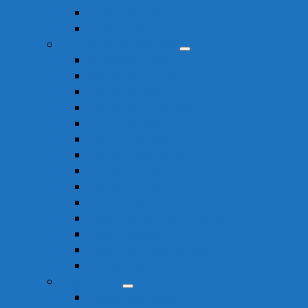
Thuốc Tai – Mũi – Họng
Thuốc Khác
Thực Phẩm Chức Năng
Chức Năng Gan
Cải Thiện Thị Lực
Hỗ Trợ Giấc Ngủ
Hỗ Trợ Giảm Tiểu Đêm
Hỗ Trợ Hô Hấp
Hỗ Trợ Làm Đẹp
Hỗ Trợ Tiểu Đường
Hỗ Trợ Tiêu Hóa
Hỗ Trợ Tim Mạch
Sinh Lý – Nội Tiết Tố
Tăng Cường Sức Đề Kháng
Thần Kinh Não
Vitamin và Khoáng Chất
Xương Khớp
Vật Tư Y Tế
Chăm Sóc Cá Nhân