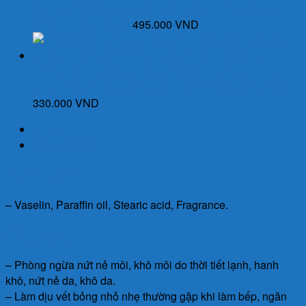
Kapseln (Lọ 60 viên) của Đức - Giúp giảm đau xương
khớp, tái tạo mô sụn
495.000
VND
Cinnamon Capsules Kapseln (Lọ 30 viên) của Đức -
Giúp chuyển hoá đường, cải thiện chỉ số đường huyết
330.000
VND
Mô tả
Đánh giá (0)
Thành phần:
– Vaselin, Paraffin oil, Stearic acid, Fragrance.
Công dụng:
– Phòng ngừa nứt nẻ môi, khô môi do thời tiết lạnh, hanh
khô, nứt nẻ da, khô da.
– Làm dịu vết bỏng nhỏ nhẹ thường gặp khi làm bếp, ngăn