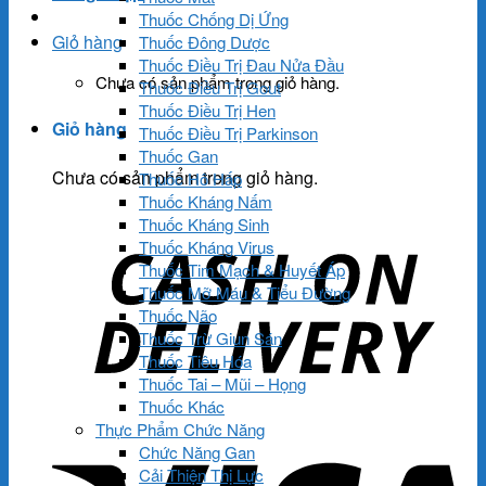
Thuốc Chống Dị Ứng
Giỏ hàng
Thuốc Đông Dược
Thuốc Điều Trị Đau Nửa Đầu
Chưa có sản phẩm trong giỏ hàng.
Thuốc Điều Trị Gout
Thuốc Điều Trị Hen
Giỏ hàng
Thuốc Điều Trị Parkinson
Thuốc Gan
Chưa có sản phẩm trong giỏ hàng.
Thuốc Hô Hấp
Thuốc Kháng Nấm
Thuốc Kháng Sinh
Thuốc Kháng Virus
Thuốc Tim Mạch & Huyết Áp
Thuốc Mỡ Máu & Tiểu Đường
Thuốc Não
Thuốc Trừ Giun Sán
Thuốc Tiêu Hóa
Thuốc Tai – Mũi – Họng
Thuốc Khác
Thực Phẩm Chức Năng
Chức Năng Gan
Cải Thiện Thị Lực