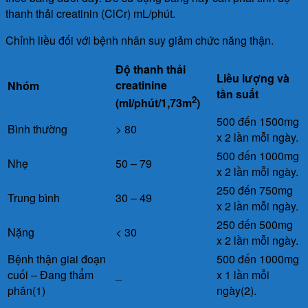
thanh thải creatinin (ClCr) mL/phút.
Chỉnh liều đối với bệnh nhân suy giảm chức năng thận.
Độ thanh thải
Liều lượng và
creatinine
Nhóm
tần suất
2
(ml/phút/1,73m
)
500 đến 1500mg
Bình thường
> 80
x 2 lần mỗi ngày.
500 đến 1000mg
Nhẹ
50 – 79
x 2 lần mỗi ngày.
250 đến 750mg
Trung bình
30 – 49
x 2 lần mỗi ngày.
250 đến 500mg
Nặng
< 30
x 2 lần mỗi ngày.
Bệnh thận giai đoạn
500 đến 1000mg
cuối – Đang thẩm
_
x 1 lần mỗi
phân(1)
ngày(2).