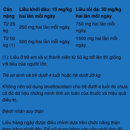
Cân
Liều khởi đầu: 10 mg/kg
Liều tối đa: 30 mg/kg
nặng
hai lần mỗi ngày
hai lần mỗi ngày
Từ 25
750 mg hai lần mỗi
250 mg hai lần mỗi ngày.
kg
ngày.
Từ 50
1500 mg hai lần mỗi
500 mg hai lần mỗi ngày.
kg (1)
ngày.
(1): Liều ở trẻ em và vị thành niên từ 50 kg trở lên thì giống
với liều của người lớn.
Trẻ sơ sinh và trẻ dưới 4 tuổi hoặc trẻ dưới 25 kg
Không nên sử dụng levetiracetam cho trẻ đưới 4 tuổi do chưa
có đủ dữ liệu chứng minh tính an toàn của thuốc và hiệu quả
điều trị.
Bệnh nhân suy thận
Liều hàng ngày được điều chỉnh dựa trên chức năng thận
theo bảng dưới đây. Để sử dụng bảng này cần phải tính độ