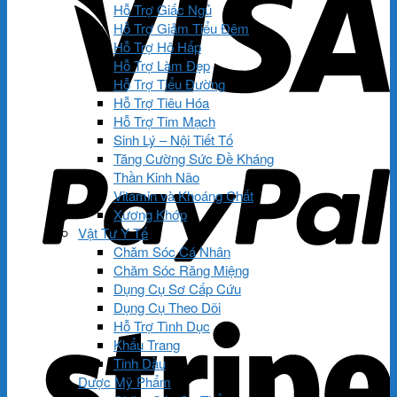
Hỗ Trợ Giấc Ngủ
Hỗ Trợ Giảm Tiểu Đêm
Hỗ Trợ Hô Hấp
Hỗ Trợ Làm Đẹp
Hỗ Trợ Tiểu Đường
Hỗ Trợ Tiêu Hóa
Hỗ Trợ Tim Mạch
Sinh Lý – Nội Tiết Tố
Tăng Cường Sức Đề Kháng
Thần Kinh Não
Vitamin và Khoáng Chất
Xương Khớp
Vật Tư Y Tế
Chăm Sóc Cá Nhân
Chăm Sóc Răng Miệng
Dụng Cụ Sơ Cấp Cứu
Dụng Cụ Theo Dõi
Hỗ Trợ Tình Dục
Khẩu Trang
Tinh Dầu
Dược Mỹ Phẩm