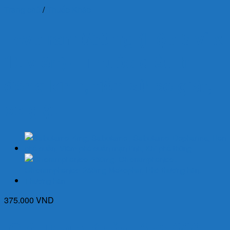
Trang chủ
/
Thuốc Khác
Levpiram 500mg (Hộp 5 vỉ x
10 viên) – Thuốc điều trị
động kinh, tiền sử co giật,
co giật
375.000
VND
Giá Tham Khảo: 375.000