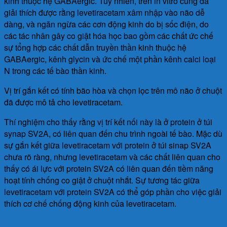
kinh thuộc hệ GABAergic. Tuy nhiên, trên in vitro cũng đã
giải thích được rằng levetiracetam xâm nhập vào não dễ
dàng, và ngăn ngừa các cơn động kinh do bị sốc điện, do
các tác nhân gây co giật hóa học bao gồm các chất ức chế
sự tổng hợp các chất dẫn truyền thần kinh thuộc hệ
GABAergic, kênh glycin và ức chế một phần kênh calci loại
N trong các tế bào thần kinh.
Vị trí gắn kết có tính bão hòa và chọn lọc trên mô não ở chuột
đã được mô tả cho levetiracetam.
Thí nghiệm cho thấy rằng vị trí kết nối này là ở protein ở túi
synap SV2A, có liên quan đến chu trình ngoài tế bào. Mặc dù
sự gắn kết giữa levetiracetam với protein ở túi sinap SV2A
chưa rõ ràng, nhưng levetiracetam và các chất liên quan cho
thấy có ái lực với protein SV2A có liên quan đến tiềm năng
hoạt tính chống co giật ở chuột nhắt. Sự tương tác giữa
levetiracetam với protein SV2A có thể góp phần cho việc giải
thích cơ chế chống động kinh của levetiracetam.
Dược động học