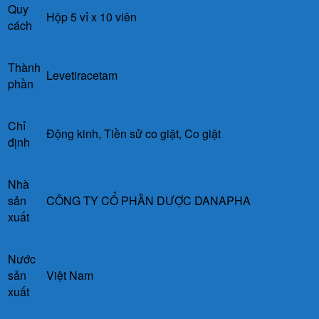
Quy
Hộp 5 vỉ x 10 viên
cách
Thành
Levetiracetam
phần
Chỉ
Động kinh,
Tiền sử co giật, Co giật
định
Nhà
sản
CÔNG TY CỔ PHẦN DƯỢC DANAPHA
xuất
Nước
sản
Việt Nam
xuất