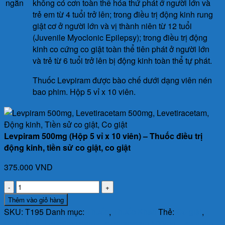
ngắn
không có cơn toàn thể hóa thứ phát ở người lớn và
trẻ em từ 4 tuổi trở lên; trong điều trị động kinh rung
giật cơ ở người lớn và vị thành niên từ 12 tuổi
(Juvenile Myoclonic Epilepsy); trong điều trị động
kinh co cứng co giật toàn thể tiên phát ở người lớn
và trẻ từ 6 tuổi trở lên bị động kinh toàn thể tự phát.
Thuốc Levpiram được bào chế dưới dạng viên nén
bao phim. Hộp 5 vỉ x 10 viên.
Levpiram 500mg (Hộp 5 vỉ x 10 viên) – Thuốc điều trị
động kinh, tiền sử co giật, co giật
375.000
VND
Levpiram
500mg
Thêm vào giỏ hàng
(Hộp
SKU:
T195
Danh mục:
Thuốc
,
Thuốc Khác
Thẻ:
Co giật
,
5
Động kinh
,
Levetiracetam
,
Levetiracetam 500mg
,
Levpiram