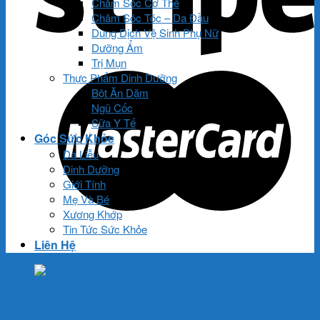
Chăm Sóc Cơ Thể
Chăm Sóc Tóc – Da Đầu
Dung Dịch Vệ Sinh Phụ Nữ
Dưỡng Ẩm
Trị Mụn
Thực Phẩm Dinh Dưỡng
Bột Ăn Dặm
Ngũ Cốc
Sữa Y Tế
Góc Sức Khỏe
Da Liễu
Dinh Dưỡng
Giới Tính
Mẹ Và Bé
Xương Khớp
Tin Tức Sức Khỏe
Liên Hệ