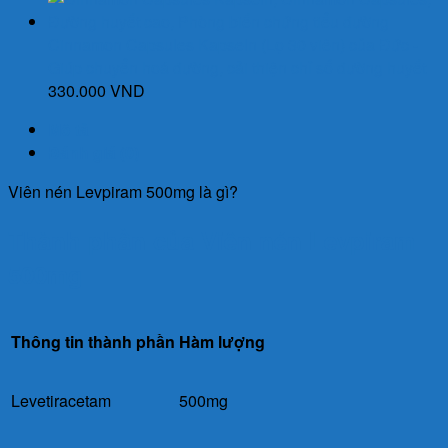
Cinnamon Capsules Kapseln (Lọ 30 viên) của Đức -
Giúp chuyển hoá đường, cải thiện chỉ số đường huyết
330.000
VND
Mô tả
Đánh giá (0)
Viên nén Levpiram 500mg là gì?
Thành phần của Viên nén Levpiram
500mg
Thông tin thành phần
Hàm lượng
Levetiracetam
500mg