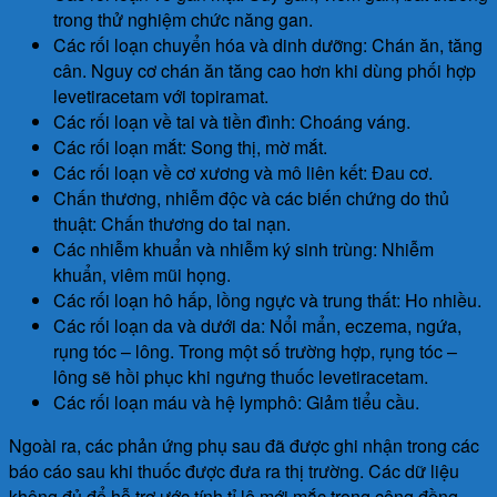
trong thử nghiệm chức năng gan.
Các rối loạn chuyển hóa và dinh dưỡng: Chán ăn, tăng
cân. Nguy cơ chán ăn tăng cao hơn khi dùng phối hợp
levetiracetam với topiramat.
Các rối loạn về tai và tiền đình: Choáng váng.
Các rối loạn mắt: Song thị, mờ mắt.
Các rối loạn về cơ xương và mô liên kết: Đau cơ.
Chấn thương, nhiễm độc và các biến chứng do thủ
thuật: Chấn thương do tai nạn.
Các nhiễm khuẩn và nhiễm ký sinh trùng: Nhiễm
khuẩn, viêm mũi họng.
Các rối loạn hô hấp, lồng ngực và trung thất: Ho nhiều.
Các rối loạn da và dưới da: Nổi mẩn, eczema, ngứa,
rụng tóc – lông. Trong một số trường hợp, rụng tóc –
lông sẽ hồi phục khi ngưng thuốc levetiracetam.
Các rối loạn máu và hệ lymphô: Giảm tiểu cầu.
Ngoài ra, các phản ứng phụ sau đã được ghi nhận trong các
báo cáo sau khi thuốc được đưa ra thị trường. Các dữ liệu
không đủ để hỗ trợ ước tính tỉ lệ mới mắc trong cộng đồng