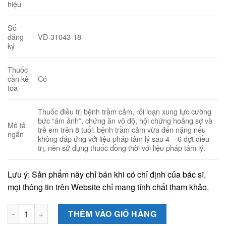
hiệu
Số
VD-31043-18
đăng
ký
Thuốc
Có
cần kê
toa
Thuốc điều trị bệnh trầm cảm, rối loạn xung lực cưỡng
bức “ám ảnh”, chứng ăn vô độ, hội chứng hoảng sợ và
Mô tả
trẻ em trên 8 tuổi: bệnh trầm cảm vừa đến nặng nếu
ngắn
không đáp ứng với liệu pháp tâm lý sau 4 – 6 đợt điều
trị, nên sử dụng thuốc đồng thời với liệu pháp tâm lý.
Lưu ý: Sản phẩm này chỉ bán khi có chỉ định của bác sĩ,
mọi thông tin trên Website chỉ mang tính chất tham khảo.
Nufotin 20mg (Hộp 3 vỉ x 10 viên) - Thuốc điều trị trầm cảm, 
THÊM VÀO GIỎ HÀNG