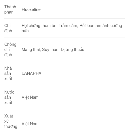
Thành
Fluoxetine
phần
Hội chứng thèm ăn, Trầm cảm,
Rối loạn ám ảnh cưỡng
Chỉ
bức
định
Chống
Mang thai, Suy thận, Dị ứng thuốc
chỉ
định
Nhà
DANAPHA
sản
xuất
Nước
Việt Nam
sản
xuất
Xuất
xứ
Việt Nam
thương