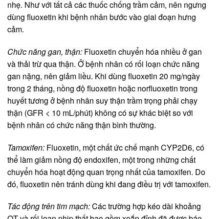
nhẹ. Như với tất cả các thuốc chống trầm cảm, nên ngưng
dùng fluoxetin khi bệnh nhân bước vào giai đoạn hưng
cảm.
Chức năng gan, thận:
Fluoxetin chuyển hóa nhiều ở gan
và thải trừ qua thận. Ở bệnh nhân có rối loạn chức năng
gan nặng, nên giảm liều. Khi dùng fluoxetin 20 mg/ngày
trong 2 tháng, nồng độ fluoxetin hoặc norfluoxetin trong
huyết tương ở bệnh nhân suy thận trầm trọng phải chạy
thận (GFR < 10 mL/phút) không có sự khác biệt so với
bệnh nhân có chức năng thận bình thường.
Tamoxifen:
Fluoxetin, một chất ức chế mạnh CYP2D6, có
thể làm giảm nồng độ endoxifen, một trong những chất
chuyển hóa hoạt động quan trọng nhất của tamoxifen. Do
đó, fluoxetin nên tránh dùng khi đang điều trị với tamoxifen.
Tác động trên tim mạch:
Các trường hợp kéo dài khoảng
QT và rối loạn nhịp thất bao gồm xoắn đỉnh đã được báo