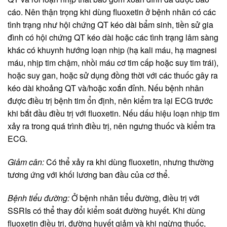
cáo. Nên thận trọng khi dùng fluoxetin ở bệnh nhân có các
tình trạng như hội chứng QT kéo dài bẩm sinh, tiền sử gia
đình có hội chứng QT kéo dài hoặc các tình trạng lâm sàng
khác có khuynh hướng loạn nhịp (hạ kali máu, hạ magnesi
máu, nhịp tim chậm, nhồi máu cơ tim cấp hoặc suy tim trái),
hoặc suy gan, hoặc sử dụng đồng thời với các thuốc gây ra
kéo dài khoảng QT và/hoặc xoắn đỉnh. Nếu bệnh nhân
được điều trị bệnh tim ổn định, nên kiểm tra lại ECG trước
khi bắt đầu điều trị với fluoxetin. Nếu dấu hiệu loạn nhịp tim
xảy ra trong quá trình điều trị, nên ngưng thuốc và kiểm tra
ECG.
Giảm cân:
Có thể xảy ra khi dùng fluoxetin, nhưng thường
tương ứng với khối lương ban đầu của cơ thể.
Bệnh tiểu đường:
Ở bệnh nhân tiểu đường, điều trị với
SSRIs có thể thay đổi kiểm soát đường huyết. Khi dùng
fluoxetin điều trị, đường huyết giảm và khi ngừng thuốc,