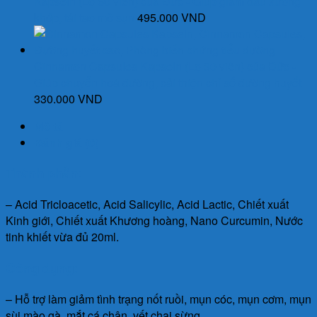
Kapseln (Lọ 60 viên) của Đức - Giúp giảm đau xương
khớp, tái tạo mô sụn
495.000
VND
Cinnamon Capsules Kapseln (Lọ 30 viên) của Đức -
Giúp chuyển hoá đường, cải thiện chỉ số đường huyết
330.000
VND
Mô tả
Đánh giá (0)
Thành phần:
– Acid Tricloacetic, Acid Salicylic, Acid Lactic, Chiết xuất
Kinh giới, Chiết xuất Khương hoàng, Nano Curcumin, Nước
tinh khiết vừa đủ 20ml.
Công dụng:
– Hỗ trợ làm giảm tình trạng nốt ruồi, mụn cóc, mụn cơm, mụn
sùi mào gà, mắt cá chân, vết chai sừng.