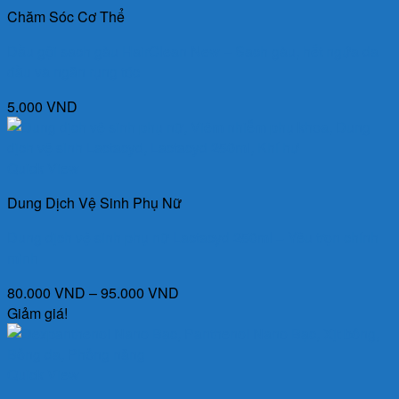
Chăm Sóc Cơ Thể
Dầu gội sạch gàu HairClean New – Sạch gàu, hết ngứa da
đầu và ngăn rụng tóc
5.000
VND
Quick View
Dung Dịch Vệ Sinh Phụ Nữ
Dung dịch vệ sinh phụ nữ Lactacyd 250ml – Yêu trọn chính
mình
Khoảng
80.000
VND
–
95.000
VND
giá:
Giảm giá!
từ
80.000 VND
đến
Quick View
95.000 VND