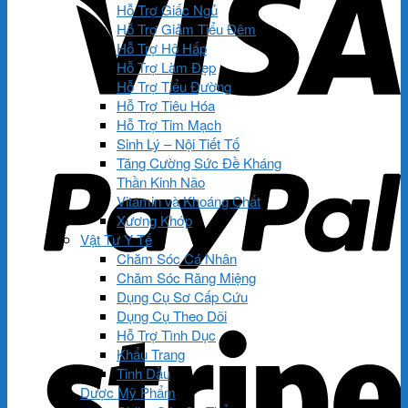
Hỗ Trợ Giấc Ngủ
Hỗ Trợ Giảm Tiểu Đêm
Hỗ Trợ Hô Hấp
Hỗ Trợ Làm Đẹp
Hỗ Trợ Tiểu Đường
Hỗ Trợ Tiêu Hóa
Hỗ Trợ Tim Mạch
Sinh Lý – Nội Tiết Tố
Tăng Cường Sức Đề Kháng
Thần Kinh Não
Vitamin và Khoáng Chất
Xương Khớp
Vật Tư Y Tế
Chăm Sóc Cá Nhân
Chăm Sóc Răng Miệng
Dụng Cụ Sơ Cấp Cứu
Dụng Cụ Theo Dõi
Hỗ Trợ Tình Dục
Khẩu Trang
Tinh Dầu
Dược Mỹ Phẩm