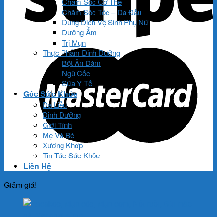
Chăm Sóc Cơ Thể
Chăm Sóc Tóc – Da Đầu
Dung Dịch Vệ Sinh Phụ Nữ
Dưỡng Ẩm
Trị Mụn
Thực Phẩm Dinh Dưỡng
Bột Ăn Dặm
Ngũ Cốc
Sữa Y Tế
Góc Sức Khỏe
Da Liễu
Dinh Dưỡng
Giới Tính
Mẹ Và Bé
Xương Khớp
Tin Tức Sức Khỏe
Liên Hệ
Giảm giá!