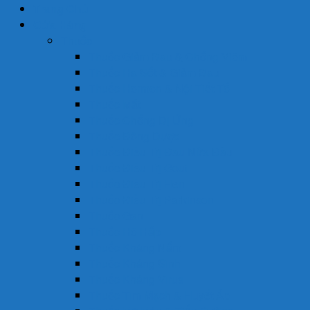
Trang Chủ
Cửa Hàng
Thuốc
Thuốc Giảm Đau & Chống Viêm
Thuốc Hạ Sốt & Giảm Đau
Thuốc Hormon & Nội Tiết Tố
Thuốc Mắt
Thuốc Chống Dị Ứng
Thuốc Đông Dược
Thuốc Điều Trị Đau Nửa Đầu
Thuốc Điều Trị Gout
Thuốc Điều Trị Hen
Thuốc Điều Trị Parkinson
Thuốc Gan
Thuốc Hô Hấp
Thuốc Kháng Nấm
Thuốc Kháng Sinh
Thuốc Kháng Virus
Thuốc Tim Mạch & Huyết Áp