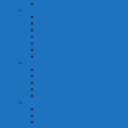
Xương Khớp
Vật Tư Y Tế
Chăm Sóc Cá Nhân
Chăm Sóc Răng Miệng
Dụng Cụ Sơ Cấp Cứu
Dụng Cụ Theo Dõi
Hỗ Trợ Tình Dục
Khẩu Trang
Tinh Dầu
Dược Mỹ Phẩm
Chăm Sóc Cơ Thể
Chăm Sóc Tóc – Da Đầu
Dung Dịch Vệ Sinh Phụ Nữ
Dưỡng Ẩm
Trị Mụn
Thực Phẩm Dinh Dưỡng
Bột Ăn Dặm
Ngũ Cốc
Sữa Y Tế