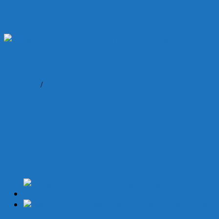
Trang chủ
/
Da Liễu
Zacakoc 20ml – Dùng cho
mụn cóc, mắt cá chân, nốt
ruồi, sùi mào gà