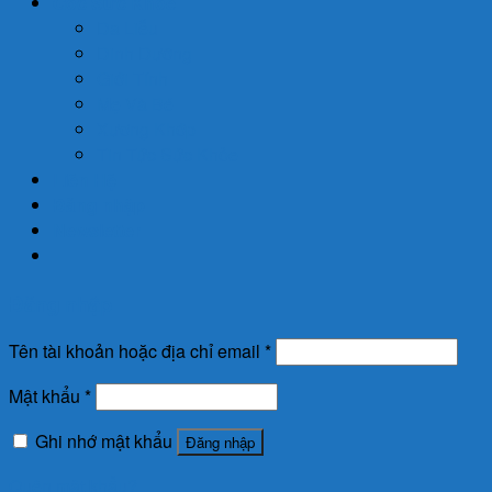
Góc Sức Khỏe
Da Liễu
Dinh Dưỡng
Giới Tính
Mẹ Và Bé
Xương Khớp
Tin Tức Sức Khỏe
Liên Hệ
Đăng nhập
Newsletter
Đăng nhập
Tên tài khoản hoặc địa chỉ email
*
Mật khẩu
*
Ghi nhớ mật khẩu
Đăng nhập
Quên mật khẩu?