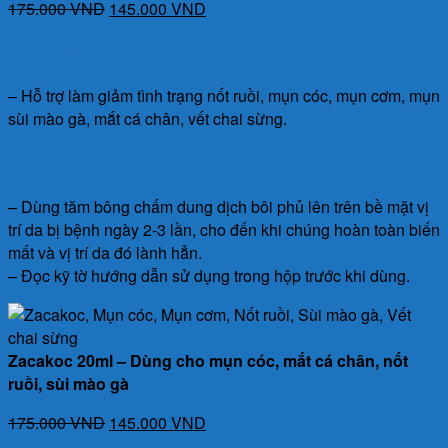
Giá
Giá
175.000
VND
145.000
VND
gốc
hiện
Công dụng:
là:
tại
175.000 VND.
là:
– Hỗ trợ làm giảm tình trạng nốt ruồi, mụn cóc, mụn cơm, mụn
145.000 VND.
sùi mào gà, mắt cá chân, vết chai sừng.
Cách dùng:
– Dùng tăm bông chấm dung dịch bôi phủ lên trên bề mặt vị
trí da bị bệnh ngày 2-3 lần, cho đến khi chúng hoàn toàn biến
mất và vị trí da đó lành hẳn.
– Đọc kỹ tờ hướng dẫn sử dụng trong hộp trước khi dùng.
Zacakoc 20ml – Dùng cho mụn cóc, mắt cá chân, nốt
ruồi, sùi mào gà
Giá
Giá
175.000
VND
145.000
VND
gốc
hiện