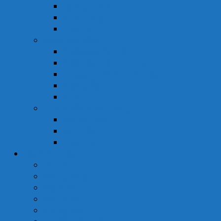
Hỗ Trợ Tình Dục
Khẩu Trang
Tinh Dầu
Dược Mỹ Phẩm
Chăm Sóc Cơ Thể
Chăm Sóc Tóc – Da Đầu
Dung Dịch Vệ Sinh Phụ Nữ
Dưỡng Ẩm
Trị Mụn
Thực Phẩm Dinh Dưỡng
Bột Ăn Dặm
Ngũ Cốc
Sữa Y Tế
Góc Sức Khỏe
Da Liễu
Dinh Dưỡng
Giới Tính
Mẹ Và Bé
Xương Khớp