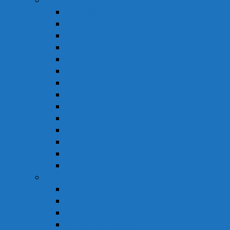
Thực Phẩm Chức Năng
Chức Năng Gan
Cải Thiện Thị Lực
Hỗ Trợ Giấc Ngủ
Hỗ Trợ Giảm Tiểu Đêm
Hỗ Trợ Hô Hấp
Hỗ Trợ Làm Đẹp
Hỗ Trợ Tiểu Đường
Hỗ Trợ Tiêu Hóa
Hỗ Trợ Tim Mạch
Sinh Lý – Nội Tiết Tố
Tăng Cường Sức Đề Kháng
Thần Kinh Não
Vitamin và Khoáng Chất
Xương Khớp
Vật Tư Y Tế
Chăm Sóc Cá Nhân
Chăm Sóc Răng Miệng
Dụng Cụ Sơ Cấp Cứu
Dụng Cụ Theo Dõi