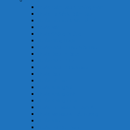
Thuốc
Thuốc Giảm Đau & Chống Viêm
Thuốc Hạ Sốt & Giảm Đau
Thuốc Hormon & Nội Tiết Tố
Thuốc Mắt
Thuốc Chống Dị Ứng
Thuốc Đông Dược
Thuốc Điều Trị Đau Nửa Đầu
Thuốc Điều Trị Gout
Thuốc Điều Trị Hen
Thuốc Điều Trị Parkinson
Thuốc Gan
Thuốc Hô Hấp
Thuốc Kháng Nấm
Thuốc Kháng Sinh
Thuốc Kháng Virus
Thuốc Tim Mạch & Huyết Áp
Thuốc Mỡ Máu & Tiểu Đường
Thuốc Não
Thuốc Trừ Giun Sán