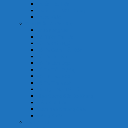
Thuốc Tiêu Hóa
Thuốc Tai – Mũi – Họng
Thuốc Khác
Thực Phẩm Chức Năng
Chức Năng Gan
Cải Thiện Thị Lực
Hỗ Trợ Giấc Ngủ
Hỗ Trợ Giảm Tiểu Đêm
Hỗ Trợ Hô Hấp
Hỗ Trợ Làm Đẹp
Hỗ Trợ Tiểu Đường
Hỗ Trợ Tiêu Hóa
Hỗ Trợ Tim Mạch
Sinh Lý – Nội Tiết Tố
Tăng Cường Sức Đề Kháng
Thần Kinh Não
Vitamin và Khoáng Chất
Xương Khớp
Vật Tư Y Tế