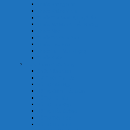
Thuốc Kháng Sinh
Thuốc Kháng Virus
Thuốc Tim Mạch & Huyết Áp
Thuốc Mỡ Máu & Tiểu Đường
Thuốc Não
Thuốc Trừ Giun Sán
Thuốc Tiêu Hóa
Thuốc Tai – Mũi – Họng
Thuốc Khác
Thực Phẩm Chức Năng
Chức Năng Gan
Cải Thiện Thị Lực
Hỗ Trợ Giấc Ngủ
Hỗ Trợ Giảm Tiểu Đêm
Hỗ Trợ Hô Hấp
Hỗ Trợ Làm Đẹp
Hỗ Trợ Tiểu Đường
Hỗ Trợ Tiêu Hóa
Hỗ Trợ Tim Mạch