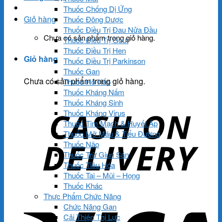
Thuốc Chống Dị Ứng
Giỏ hàng
Thuốc Đông Dược
Thuốc Điều Trị Đau Nửa Đầu
Chưa có sản phẩm trong giỏ hàng.
Thuốc Điều Trị Gout
Thuốc Điều Trị Hen
Giỏ hàng
Thuốc Điều Trị Parkinson
Thuốc Gan
Chưa có sản phẩm trong giỏ hàng.
Thuốc Hô Hấp
Thuốc Kháng Nấm
Thuốc Kháng Sinh
Thuốc Kháng Virus
Thuốc Tim Mạch & Huyết Áp
Thuốc Mỡ Máu & Tiểu Đường
Thuốc Não
Thuốc Trừ Giun Sán
Thuốc Tiêu Hóa
Thuốc Tai – Mũi – Họng
Thuốc Khác
Thực Phẩm Chức Năng
Chức Năng Gan
Cải Thiện Thị Lực