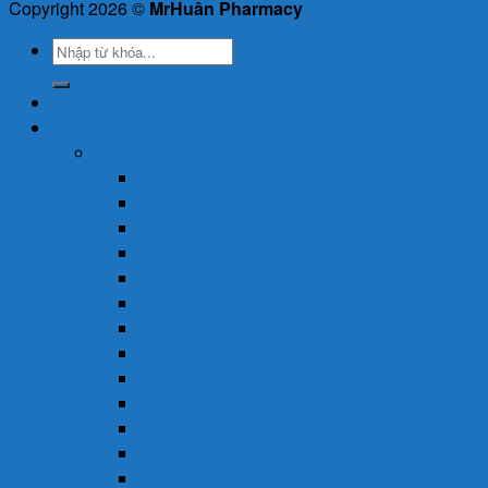
Copyright 2026 ©
MrHuân Pharmacy
Tìm
kiếm:
Trang Chủ
Cửa Hàng
Thuốc
Thuốc Giảm Đau & Chống Viêm
Thuốc Hạ Sốt & Giảm Đau
Thuốc Hormon & Nội Tiết Tố
Thuốc Mắt
Thuốc Chống Dị Ứng
Thuốc Đông Dược
Thuốc Điều Trị Đau Nửa Đầu
Thuốc Điều Trị Gout
Thuốc Điều Trị Hen
Thuốc Điều Trị Parkinson
Thuốc Gan
Thuốc Hô Hấp
Thuốc Kháng Nấm