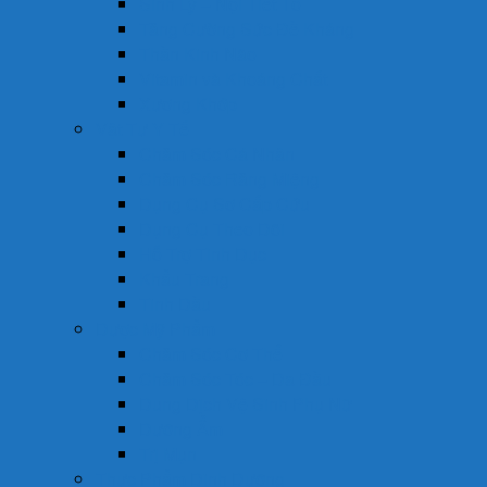
Sinh Lý – Nội Tiết Tố
Tăng Cường Sức Đề Kháng
Thần Kinh Não
Vitamin và Khoáng Chất
Xương Khớp
Vật Tư Y Tế
Chăm Sóc Cá Nhân
Chăm Sóc Răng Miệng
Dụng Cụ Sơ Cấp Cứu
Dụng Cụ Theo Dõi
Hỗ Trợ Tình Dục
Khẩu Trang
Tinh Dầu
Dược Mỹ Phẩm
Chăm Sóc Cơ Thể
Chăm Sóc Tóc – Da Đầu
Dung Dịch Vệ Sinh Phụ Nữ
Dưỡng Ẩm
Trị Mụn
Thực Phẩm Dinh Dưỡng