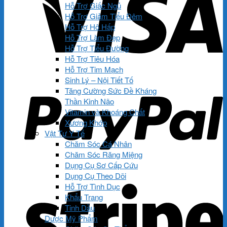
Hỗ Trợ Giấc Ngủ
Hỗ Trợ Giảm Tiểu Đêm
Hỗ Trợ Hô Hấp
Hỗ Trợ Làm Đẹp
Hỗ Trợ Tiểu Đường
Hỗ Trợ Tiêu Hóa
Hỗ Trợ Tim Mạch
Sinh Lý – Nội Tiết Tố
Tăng Cường Sức Đề Kháng
Thần Kinh Não
Vitamin và Khoáng Chất
Xương Khớp
Vật Tư Y Tế
Chăm Sóc Cá Nhân
Chăm Sóc Răng Miệng
Dụng Cụ Sơ Cấp Cứu
Dụng Cụ Theo Dõi
Hỗ Trợ Tình Dục
Khẩu Trang
Tinh Dầu
Dược Mỹ Phẩm