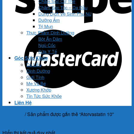
Chăm Sóc Cơ Thể
Chăm Sóc Tóc – Da Đầu
Dung Dịch Vệ Sinh Phụ Nữ
Dưỡng Ẩm
Trị Mụn
Thực Phẩm Dinh Dưỡng
Bột Ăn Dặm
Ngũ Cốc
Sữa Y Tế
Góc Sức Khỏe
Da Liễu
Dinh Dưỡng
Giới Tính
Mẹ Và Bé
Xương Khớp
Tin Tức Sức Khỏe
Liên Hệ
Trang chủ
/
Sản phẩm được gắn thẻ “Atorvastatin 10”
Lọc
Hiển thị kết quả duy nhất