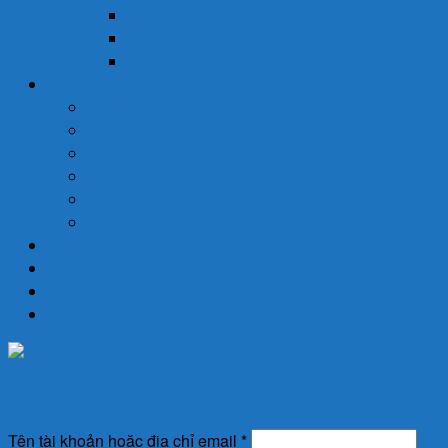
Bột Ăn Dặm
Ngũ Cốc
Sữa Y Tế
Góc Sức Khỏe
Da Liễu
Dinh Dưỡng
Giới Tính
Mẹ Và Bé
Xương Khớp
Tin Tức Sức Khỏe
Liên Hệ
Đăng nhập
Newsletter
Đăng nhập
Tên tài khoản hoặc địa chỉ email
*