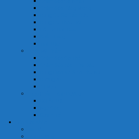
Chăm Sóc Cá Nhân
Chăm Sóc Răng Miệng
Dụng Cụ Sơ Cấp Cứu
Dụng Cụ Theo Dõi
Hỗ Trợ Tình Dục
Khẩu Trang
Tinh Dầu
Dược Mỹ Phẩm
Chăm Sóc Cơ Thể
Chăm Sóc Tóc – Da Đầu
Dung Dịch Vệ Sinh Phụ Nữ
Dưỡng Ẩm
Trị Mụn
Thực Phẩm Dinh Dưỡng
Bột Ăn Dặm
Ngũ Cốc
Sữa Y Tế
Góc Sức Khỏe
Da Liễu
Dinh Dưỡng