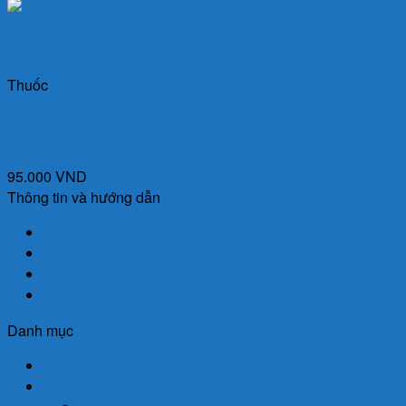
Quick View
Thuốc
Atorvastatin 10 (Hộp 3 vỉ x 10 viên) – Thuốc hạ mỡ máu,
dùng cho mỡ máu cao
95.000
VND
Thông tin và hướng dẫn
Giới Thiệu
Chính Sách Giao Hàng
Chính Sách Bảo Mật
Chính Sách Đổi Trả
Danh mục
Trang Chủ
Cửa Hàng