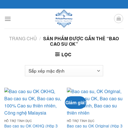
Skip
to
content
TRANG CHỦ
/
SẢN PHẨM ĐƯỢC GẮN THẺ “BAO
CAO SU OK”
LỌC
Giảm giá!
HỖ TRỢ TÌNH DỤC
HỖ TRỢ TÌNH DỤC
Bao cao su OK OKHQ (Hôp 3
Bao cao su OK Original (Hộp 3