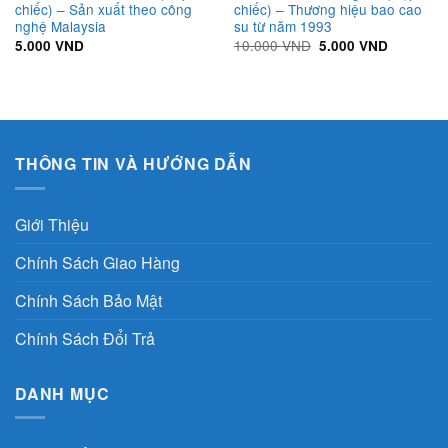
chiếc) – Sản xuất theo công
chiếc) – Thương hiệu bao cao
nghệ Malaysia
su từ năm 1993
Giá
Giá
10.000
VND
5.000
VND
5.000
VND
gốc
hiện
là:
tại
10.000 VND.
là:
5.000 VN
THÔNG TIN VÀ HƯỚNG DẪN
Giới Thiệu
Chính Sách Giao Hàng
Chính Sách Bảo Mật
Chính Sách Đổi Trả
DANH MỤC