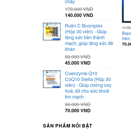
chảy
170.000
VND
Giá
Giá
140.000
VND
gốc
hiện
Rutin C Bcomplex
là:
tại
CHĂM
(Hộp 30 viên) - Giúp
Bepa
170.000 VND.
là:
tăng sức bền thành
hăm 
140.000 VND.
mạch, giúp tăng sức đề
70.
khán
60.000
VND
Giá
Giá
45.000
VND
gốc
hiện
Coenzyme Q10
là:
tại
CoQ10 Stella (Hộp 30
60.000 VND.
là:
viên) - Giúp chống oxy
45.000 VND.
hoá, tốt cho sức khoẻ
tim mạch
90.000
VND
Giá
Giá
70.000
VND
gốc
hiện
là:
tại
SẢN PHẨM NỔI BẬT
90.000 VND.
là: