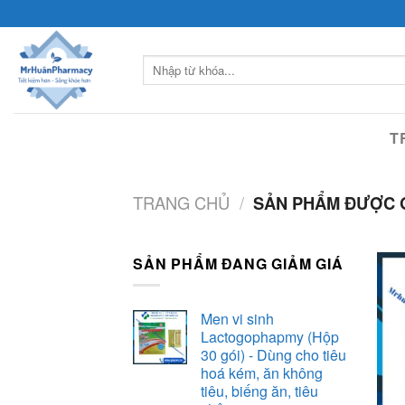
Skip
to
content
Tìm
kiếm:
T
TRANG CHỦ
/
SẢN PHẨM ĐƯỢC G
SẢN PHẨM ĐANG GIẢM GIÁ
Men vi sinh
Lactogophapmy (Hộp
30 gói) - Dùng cho tiêu
hoá kém, ăn không
tiêu, biếng ăn, tiêu