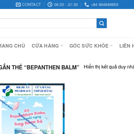
CONTACT
06:30 - 21:30
+84 964889959
RANG CHỦ
CỬA HÀNG
GÓC SỨC KHỎE
LIÊN 
Hiển thị kết quả duy nh
ẮN THẺ “BEPANTHEN BALM”