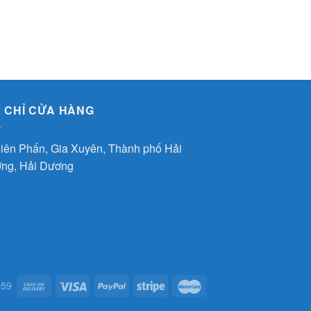
A CHỈ CỬA HÀNG
iên Phấn, Gia Xuyên, Thành phố Hải
ng, Hải Dương
959