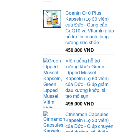
70.000 VND.
Coenin Q10 Plus
Kapseln (Lọ 30 viên)
của Đức - Cung cấp
CoQ10 và Vitamin giúp
hỗ trợ tim mạch, tăng
cường sức khỏe
450.000
VND
Viên uống hỗ trợ
xương khớp Green
Lipped Mussel
Kapseln (Lọ 60 viên)
của Đức - Giúp giảm
đau xương khớp, tái
tạo mô sụn
495.000
VND
Cinnamon Capsules
Kapseln (Lọ 30 viên)
của Đức - Giúp chuyển
hoá đường, cải thiện