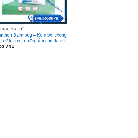
 SÓC CƠ THỂ
nthen Balm 30g – Kem bôi chống
tã ở trẻ em, dưỡng ẩm cho da bé
000
VND