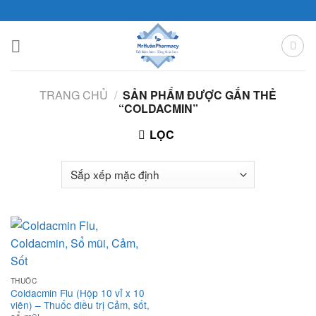
Skip
to
content
TRANG CHỦ
/
SẢN PHẨM ĐƯỢC GẮN THẺ
“COLDACMIN”
LỌC
THUỐC
Coldacmin Flu (Hộp 10 vỉ x 10
viên) – Thuốc điều trị Cảm, sốt,