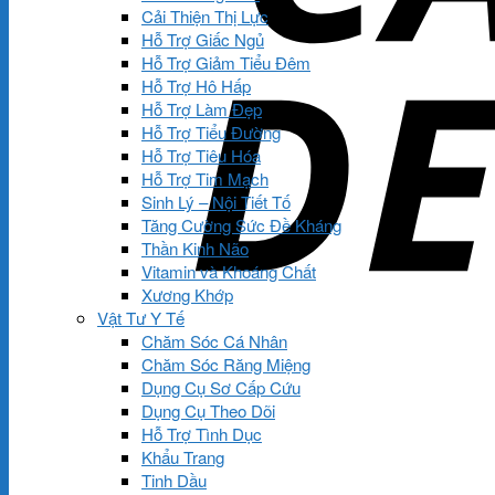
Cải Thiện Thị Lực
Hỗ Trợ Giấc Ngủ
Hỗ Trợ Giảm Tiểu Đêm
Hỗ Trợ Hô Hấp
Hỗ Trợ Làm Đẹp
Hỗ Trợ Tiểu Đường
Hỗ Trợ Tiêu Hóa
Hỗ Trợ Tim Mạch
Sinh Lý – Nội Tiết Tố
Tăng Cường Sức Đề Kháng
Thần Kinh Não
Vitamin và Khoáng Chất
Xương Khớp
Vật Tư Y Tế
Chăm Sóc Cá Nhân
Chăm Sóc Răng Miệng
Dụng Cụ Sơ Cấp Cứu
Dụng Cụ Theo Dõi
Hỗ Trợ Tình Dục
Khẩu Trang
Tinh Dầu