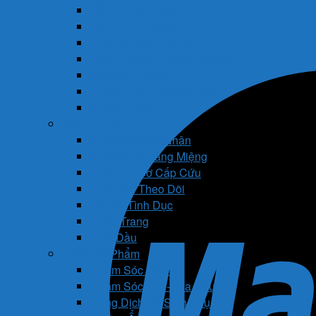
Hỗ Trợ Tiêu Hóa
Hỗ Trợ Tim Mạch
Sinh Lý – Nội Tiết Tố
Tăng Cường Sức Đề Kháng
Thần Kinh Não
Vitamin và Khoáng Chất
Xương Khớp
Vật Tư Y Tế
Chăm Sóc Cá Nhân
Chăm Sóc Răng Miệng
Dụng Cụ Sơ Cấp Cứu
Dụng Cụ Theo Dõi
Hỗ Trợ Tình Dục
Khẩu Trang
Tinh Dầu
Dược Mỹ Phẩm
Chăm Sóc Cơ Thể
Chăm Sóc Tóc – Da Đầu
Dung Dịch Vệ Sinh Phụ Nữ