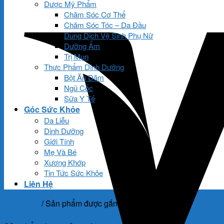
Dược Mỹ Phẩm
Chăm Sóc Cơ Thể
Chăm Sóc Tóc – Da Đầu
Dung Dịch Vệ Sinh Phụ Nữ
Dưỡng Ẩm
Trị Mụn
Thực Phẩm Dinh Dưỡng
Bột Ăn Dặm
Ngũ Cốc
Sữa Y Tế
Góc Sức Khỏe
Da Liễu
Dinh Dưỡng
Giới Tính
Mẹ Và Bé
Xương Khớp
Tin Tức Sức Khỏe
Liên Hệ
Trang chủ
/
Sản phẩm được gắn thẻ “Đái dầm Uni”
Lọc