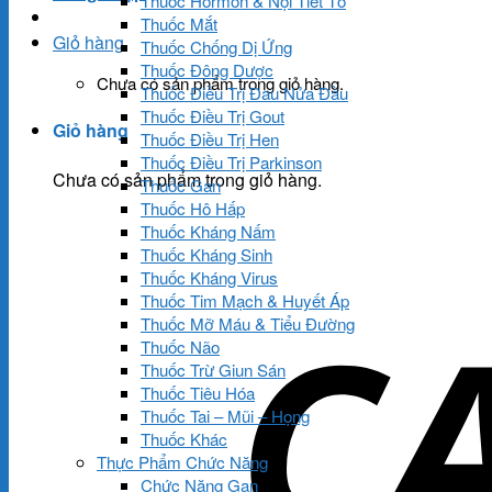
Thuốc Hormon & Nội Tiết Tố
Thuốc Mắt
Giỏ hàng
Thuốc Chống Dị Ứng
Thuốc Đông Dược
Chưa có sản phẩm trong giỏ hàng.
Thuốc Điều Trị Đau Nửa Đầu
Thuốc Điều Trị Gout
Giỏ hàng
Thuốc Điều Trị Hen
Thuốc Điều Trị Parkinson
Chưa có sản phẩm trong giỏ hàng.
Thuốc Gan
Thuốc Hô Hấp
Thuốc Kháng Nấm
Thuốc Kháng Sinh
Thuốc Kháng Virus
Thuốc Tim Mạch & Huyết Áp
Thuốc Mỡ Máu & Tiểu Đường
Thuốc Não
Thuốc Trừ Giun Sán
Thuốc Tiêu Hóa
Thuốc Tai – Mũi – Họng
Thuốc Khác
Thực Phẩm Chức Năng
Chức Năng Gan