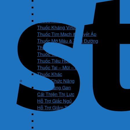
Thuốc Gan
Thuốc Hô Hấp
Thuốc Kháng Nấm
Thuốc Kháng Sinh
Thuốc Kháng Virus
Thuốc Tim Mạch & Huyết Áp
Thuốc Mỡ Máu & Tiểu Đường
Thuốc Não
Thuốc Trừ Giun Sán
Thuốc Tiêu Hóa
Thuốc Tai – Mũi – Họng
Thuốc Khác
Thực Phẩm Chức Năng
Chức Năng Gan
Cải Thiện Thị Lực
Hỗ Trợ Giấc Ngủ
Hỗ Trợ Giảm Tiểu Đêm
Hỗ Trợ Hô Hấp
Hỗ Trợ Làm Đẹp
Hỗ Trợ Tiểu Đường