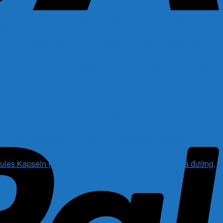
i) - Dùng cho tiêu hoá kém, ăn không tiêu, biếng ăn, tiêu
Rutin C Bcomplex (Hộp 30 viên) - Giúp tăng sức bền thành
 30 viên) - Giúp chống oxy hoá, tốt cho sức khoẻ tim mạch
) của Đức - Cung cấp CoQ10 và Vitamin giúp hỗ trợ tim mạch,
ống hỗ trợ xương khớp Green Lipped Mussel Kapseln (Lọ 60
es Kapseln (Lọ 30 viên) của Đức - Giúp chuyển hoá đường,