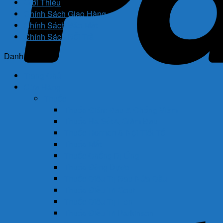
Giới Thiệu
Chính Sách Giao Hàng
Chính Sách Bảo Mật
Chính Sách Đổi Trả
Danh mục
Trang Chủ
Cửa Hàng
Thuốc
Thuốc Giảm Đau & Chống Viêm
Thuốc Hạ Sốt & Giảm Đau
Thuốc Hormon & Nội Tiết Tố
Thuốc Mắt
Thuốc Chống Dị Ứng
Thuốc Đông Dược
Thuốc Điều Trị Đau Nửa Đầu
Thuốc Điều Trị Gout
Thuốc Điều Trị Hen
Thuốc Điều Trị Parkinson