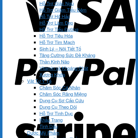
Hỗ Trợ Giấc Ngủ
Hỗ Trợ Giảm Tiểu Đêm
Hỗ Trợ Hô Hấp
Hỗ Trợ Làm Đẹp
Hỗ Trợ Tiểu Đường
Hỗ Trợ Tiêu Hóa
Hỗ Trợ Tim Mạch
Sinh Lý – Nội Tiết Tố
Tăng Cường Sức Đề Kháng
Thần Kinh Não
Vitamin và Khoáng Chất
Xương Khớp
Vật Tư Y Tế
Chăm Sóc Cá Nhân
Chăm Sóc Răng Miệng
Dụng Cụ Sơ Cấp Cứu
Dụng Cụ Theo Dõi
Hỗ Trợ Tình Dục
Khẩu Trang
Tinh Dầu
Dược Mỹ Phẩm