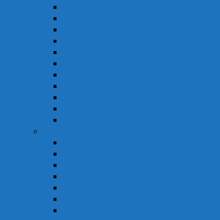
Thuốc Hô Hấp
Thuốc Kháng Nấm
Thuốc Kháng Sinh
Thuốc Kháng Virus
Thuốc Tim Mạch & Huyết Áp
Thuốc Mỡ Máu & Tiểu Đường
Thuốc Não
Thuốc Trừ Giun Sán
Thuốc Tiêu Hóa
Thuốc Tai – Mũi – Họng
Thuốc Khác
Thực Phẩm Chức Năng
Chức Năng Gan
Cải Thiện Thị Lực
Hỗ Trợ Giấc Ngủ
Hỗ Trợ Giảm Tiểu Đêm
Hỗ Trợ Hô Hấp
Hỗ Trợ Làm Đẹp
Hỗ Trợ Tiểu Đường