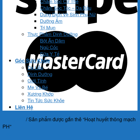
Chăm Sóc Cơ Thể
Chăm Sóc Tóc – Da Đầu
Dung Dịch Vệ Sinh Phụ Nữ
Dưỡng Ẩm
Trị Mụn
Thực Phẩm Dinh Dưỡng
Bột Ăn Dặm
Ngũ Cốc
Sữa Y Tế
Góc Sức Khỏe
Da Liễu
Dinh Dưỡng
Giới Tính
Mẹ Và Bé
Xương Khớp
Tin Tức Sức Khỏe
Liên Hệ
Trang chủ
/
Sản phẩm được gắn thẻ “Hoạt huyết thông mạch
PH”
Lọc