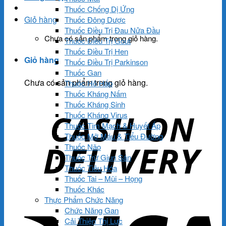
Thuốc Chống Dị Ứng
Giỏ hàng
Thuốc Đông Dược
Thuốc Điều Trị Đau Nửa Đầu
Chưa có sản phẩm trong giỏ hàng.
Thuốc Điều Trị Gout
Thuốc Điều Trị Hen
Giỏ hàng
Thuốc Điều Trị Parkinson
Thuốc Gan
Chưa có sản phẩm trong giỏ hàng.
Thuốc Hô Hấp
Thuốc Kháng Nấm
Thuốc Kháng Sinh
Thuốc Kháng Virus
Thuốc Tim Mạch & Huyết Áp
Thuốc Mỡ Máu & Tiểu Đường
Thuốc Não
Thuốc Trừ Giun Sán
Thuốc Tiêu Hóa
Thuốc Tai – Mũi – Họng
Thuốc Khác
Thực Phẩm Chức Năng
Chức Năng Gan
Cải Thiện Thị Lực