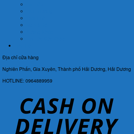
Da Liễu
Dinh Dưỡng
Giới Tính
Mẹ Và Bé
Xương Khớp
Tin Tức Sức Khỏe
Liên Hệ
Địa chỉ cửa hàng
Nghiên Phấn, Gia Xuyên, Thành phố Hải Dương, Hải Dương
HOTLINE: 0964889959