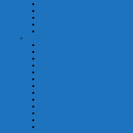
Thuốc Não
Thuốc Trừ Giun Sán
Thuốc Tiêu Hóa
Thuốc Tai – Mũi – Họng
Thuốc Khác
Thực Phẩm Chức Năng
Chức Năng Gan
Cải Thiện Thị Lực
Hỗ Trợ Giấc Ngủ
Hỗ Trợ Giảm Tiểu Đêm
Hỗ Trợ Hô Hấp
Hỗ Trợ Làm Đẹp
Hỗ Trợ Tiểu Đường
Hỗ Trợ Tiêu Hóa
Hỗ Trợ Tim Mạch
Sinh Lý – Nội Tiết Tố
Tăng Cường Sức Đề Kháng
Thần Kinh Não
Vitamin và Khoáng Chất