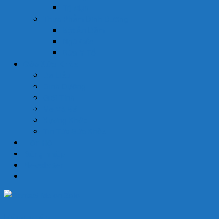
Trị Mụn
Thực Phẩm Dinh Dưỡng
Bột Ăn Dặm
Ngũ Cốc
Sữa Y Tế
Góc Sức Khỏe
Da Liễu
Dinh Dưỡng
Giới Tính
Mẹ Và Bé
Xương Khớp
Tin Tức Sức Khỏe
Liên Hệ
Đăng nhập
Newsletter
Đăng nhập