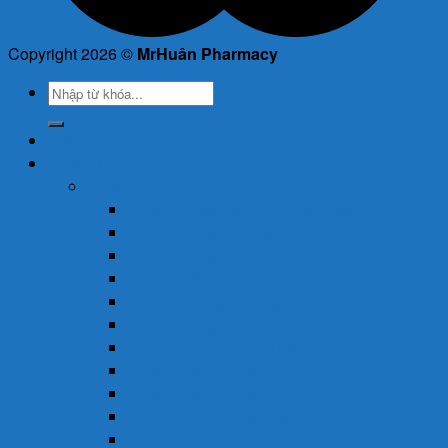
Copyright 2026 ©
MrHuân Pharmacy
Tìm
kiếm:
Trang Chủ
Cửa Hàng
Thuốc
Thuốc Giảm Đau & Chống Viêm
Thuốc Hạ Sốt & Giảm Đau
Thuốc Hormon & Nội Tiết Tố
Thuốc Mắt
Thuốc Chống Dị Ứng
Thuốc Đông Dược
Thuốc Điều Trị Đau Nửa Đầu
Thuốc Điều Trị Gout
Thuốc Điều Trị Hen
Thuốc Điều Trị Parkinson
Thuốc Gan