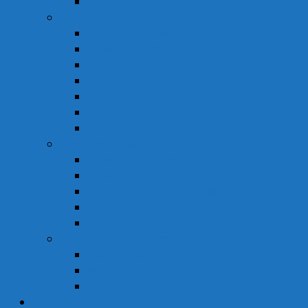
Xương Khớp
Vật Tư Y Tế
Chăm Sóc Cá Nhân
Chăm Sóc Răng Miệng
Dụng Cụ Sơ Cấp Cứu
Dụng Cụ Theo Dõi
Hỗ Trợ Tình Dục
Khẩu Trang
Tinh Dầu
Dược Mỹ Phẩm
Chăm Sóc Cơ Thể
Chăm Sóc Tóc – Da Đầu
Dung Dịch Vệ Sinh Phụ Nữ
Dưỡng Ẩm
Trị Mụn
Thực Phẩm Dinh Dưỡng
Bột Ăn Dặm
Ngũ Cốc
Sữa Y Tế
Góc Sức Khỏe