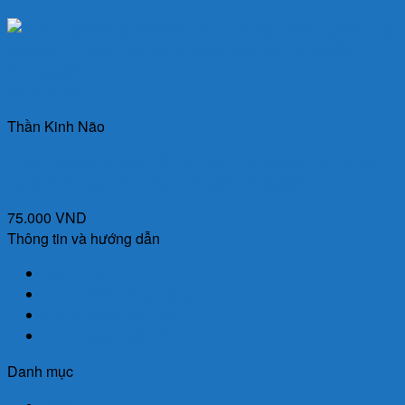
Quick View
Thần Kinh Não
Hoạt huyết thông mạch P/H Phúc Hưng 250ml – Dùng cho
người thiếu máu, đau đầu, hoa mắt, chóng mặt
75.000
VND
Thông tin và hướng dẫn
Giới Thiệu
Chính Sách Giao Hàng
Chính Sách Bảo Mật
Chính Sách Đổi Trả
Danh mục