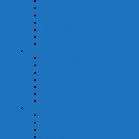
Hỗ Trợ Tiêu Hóa
Hỗ Trợ Tim Mạch
Sinh Lý – Nội Tiết Tố
Tăng Cường Sức Đề Kháng
Thần Kinh Não
Vitamin và Khoáng Chất
Xương Khớp
Vật Tư Y Tế
Chăm Sóc Cá Nhân
Chăm Sóc Răng Miệng
Dụng Cụ Sơ Cấp Cứu
Dụng Cụ Theo Dõi
Hỗ Trợ Tình Dục
Khẩu Trang
Tinh Dầu
Dược Mỹ Phẩm
Chăm Sóc Cơ Thể
Chăm Sóc Tóc – Da Đầu
Dung Dịch Vệ Sinh Phụ Nữ
Dưỡng Ẩm