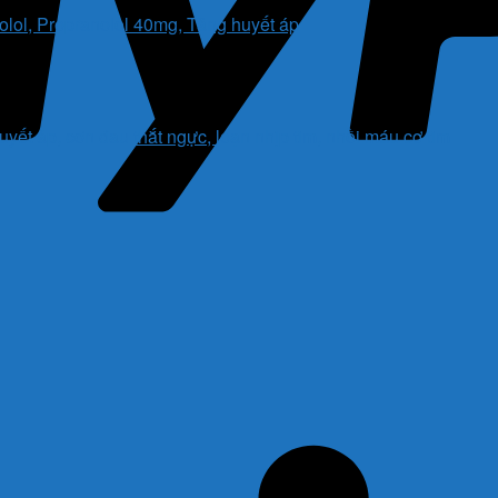
uyết áp, cơn đau thắt ngực, loạn nhịp tim, nhồi máu cơ tim