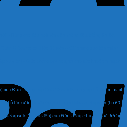
i) - Dùng cho tiêu hoá kém, ăn không tiêu, biếng ăn, tiêu
Rutin C Bcomplex (Hộp 30 viên) - Giúp tăng sức bền thành
 30 viên) - Giúp chống oxy hoá, tốt cho sức khoẻ tim mạch
) của Đức - Cung cấp CoQ10 và Vitamin giúp hỗ trợ tim mạch,
ống hỗ trợ xương khớp Green Lipped Mussel Kapseln (Lọ 60
es Kapseln (Lọ 30 viên) của Đức - Giúp chuyển hoá đường,