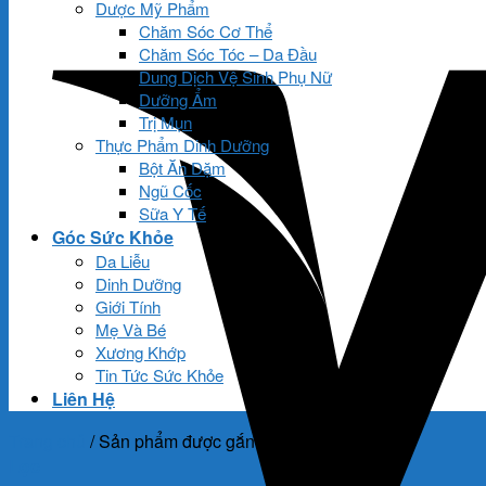
Dược Mỹ Phẩm
Chăm Sóc Cơ Thể
Chăm Sóc Tóc – Da Đầu
Dung Dịch Vệ Sinh Phụ Nữ
Dưỡng Ẩm
Trị Mụn
Thực Phẩm Dinh Dưỡng
Bột Ăn Dặm
Ngũ Cốc
Sữa Y Tế
Góc Sức Khỏe
Da Liễu
Dinh Dưỡng
Giới Tính
Mẹ Và Bé
Xương Khớp
Tin Tức Sức Khỏe
Liên Hệ
Trang chủ
/
Sản phẩm được gắn thẻ “Loạn nhịp tim”
Lọc