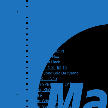
Thuốc Tai – Mũi – Họng
Thuốc Khác
Thực Phẩm Chức Năng
Chức Năng Gan
Cải Thiện Thị Lực
Hỗ Trợ Giấc Ngủ
Hỗ Trợ Giảm Tiểu Đêm
Hỗ Trợ Hô Hấp
Hỗ Trợ Làm Đẹp
Hỗ Trợ Tiểu Đường
Hỗ Trợ Tiêu Hóa
Hỗ Trợ Tim Mạch
Sinh Lý – Nội Tiết Tố
Tăng Cường Sức Đề Kháng
Thần Kinh Não
Vitamin và Khoáng Chất
Xương Khớp
Vật Tư Y Tế
Chăm Sóc Cá Nhân
Chăm Sóc Răng Miệng