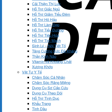
Cải Thiện Thị Lực
Hỗ Trợ Giấc Ngủ
Hỗ Trợ Giảm Tiểu Đêm
Hỗ Trợ Hô Hấp
Hỗ Trợ Làm Đẹp
Hỗ Trợ Tiểu Đường
Hỗ Trợ Tiêu Hóa
Hỗ Trợ Tim Mạch
Sinh Lý – Nội Tiết Tố
Tăng Cường Sức Đề Kháng
Thần Kinh Não
Vitamin và Khoáng Chất
Xương Khớp
Vật Tư Y Tế
Chăm Sóc Cá Nhân
Chăm Sóc Răng Miệng
Dụng Cụ Sơ Cấp Cứu
Dụng Cụ Theo Dõi
Hỗ Trợ Tình Dục
Khẩu Trang
Tinh Dầu