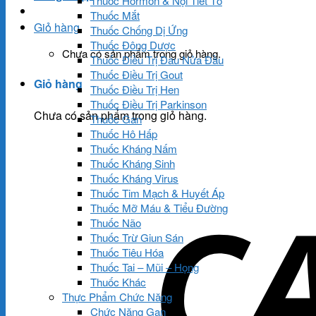
Thuốc Hormon & Nội Tiết Tố
Thuốc Mắt
Giỏ hàng
Thuốc Chống Dị Ứng
Thuốc Đông Dược
Chưa có sản phẩm trong giỏ hàng.
Thuốc Điều Trị Đau Nửa Đầu
Thuốc Điều Trị Gout
Giỏ hàng
Thuốc Điều Trị Hen
Thuốc Điều Trị Parkinson
Chưa có sản phẩm trong giỏ hàng.
Thuốc Gan
Thuốc Hô Hấp
Thuốc Kháng Nấm
Thuốc Kháng Sinh
Thuốc Kháng Virus
Thuốc Tim Mạch & Huyết Áp
Thuốc Mỡ Máu & Tiểu Đường
Thuốc Não
Thuốc Trừ Giun Sán
Thuốc Tiêu Hóa
Thuốc Tai – Mũi – Họng
Thuốc Khác
Thực Phẩm Chức Năng
Chức Năng Gan