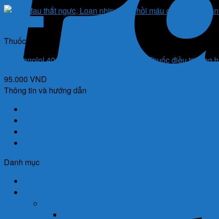
Quick View
Thuốc
Propranolol 40mg (Hộp 10 vỉ x 10 viên) – Thuốc điều trị tăng h
95.000
VND
Thông tin và hướng dẫn
Giới Thiệu
Chính Sách Giao Hàng
Chính Sách Bảo Mật
Chính Sách Đổi Trả
Danh mục
Trang Chủ
Cửa Hàng
Thuốc
Thuốc Giảm Đau & Chống Viêm