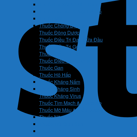
Thuốc Hạ Sốt & Giảm Đau
Thuốc Hormon & Nội Tiết Tố
Thuốc Mắt
Thuốc Chống Dị Ứng
Thuốc Đông Dược
Thuốc Điều Trị Đau Nửa Đầu
Thuốc Điều Trị Gout
Thuốc Điều Trị Hen
Thuốc Điều Trị Parkinson
Thuốc Gan
Thuốc Hô Hấp
Thuốc Kháng Nấm
Thuốc Kháng Sinh
Thuốc Kháng Virus
Thuốc Tim Mạch & Huyết Áp
Thuốc Mỡ Máu & Tiểu Đường
Thuốc Não
Thuốc Trừ Giun Sán
Thuốc Tiêu Hóa