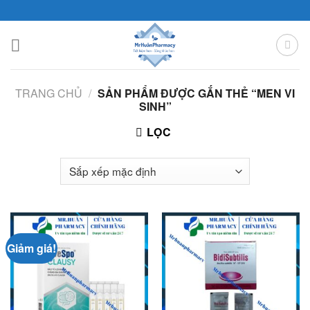
Skip
to
content
TRANG CHỦ
/
SẢN PHẨM ĐƯỢC GẮN THẺ “MEN VI
SINH”
LỌC
Giảm giá!