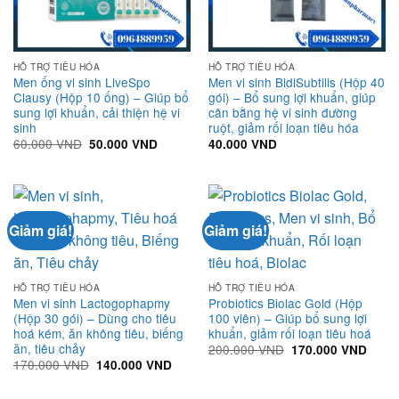
HỖ TRỢ TIÊU HÓA
HỖ TRỢ TIÊU HÓA
Men ống vi sinh LiveSpo
Men vi sinh BidiSubtilis (Hộp 40
Clausy (Hộp 10 ống) – Giúp bổ
gói) – Bổ sung lợi khuẩn, giúp
sung lợi khuẩn, cải thiện hệ vi
cân bằng hệ vi sinh đường
sinh
ruột, giảm rối loạn tiêu hóa
Giá
Giá
60.000
VND
50.000
VND
40.000
VND
gốc
hiện
là:
tại
60.000 VND.
là:
50.000 VND.
Giảm giá!
Giảm giá!
HỖ TRỢ TIÊU HÓA
HỖ TRỢ TIÊU HÓA
Men vi sinh Lactogophapmy
Probiotics Biolac Gold (Hộp
(Hộp 30 gói) – Dùng cho tiêu
100 viên) – Giúp bổ sung lợi
hoá kém, ăn không tiêu, biếng
khuẩn, giảm rối loạn tiêu hoá
ăn, tiêu chảy
Giá
Giá
200.000
VND
170.000
VND
gốc
hiện
Giá
Giá
170.000
VND
140.000
VND
là:
tại
gốc
hiện
200.000 VND.
là:
là:
tại
170.0
170.000 VND.
là: