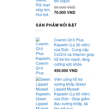
tim mạch
90.000
VND
Giá
Giá
70.000
VND
gốc
hiện
là:
tại
SẢN PHẨM NỔI BẬT
90.000 VND.
là:
70.000 VND.
Coenin Q10 Plus
Kapseln (Lọ 30 viên)
của Đức - Cung cấp
CoQ10 và Vitamin giúp
hỗ trợ tim mạch, tăng
cường sức khỏe
450.000
VND
Viên uống hỗ trợ
xương khớp Green
Lipped Mussel
Kapseln (Lọ 60 viên)
của Đức - Giúp giảm
đau xương khớp, tái
tạo mô sụn