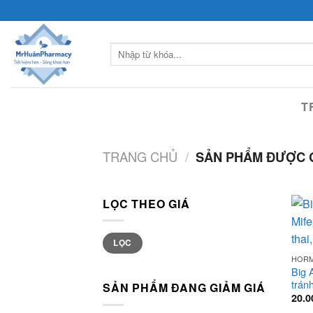
Skip
to
content
Tìm
kiếm:
T
TRANG CHỦ
/
SẢN PHẨM ĐƯỢC G
LỌC THEO GIÁ
Giá
Giá
LỌC
tối
tối
thiểu
đa
HORM
Big 
trán
SẢN PHẨM ĐANG GIẢM GIÁ
20.