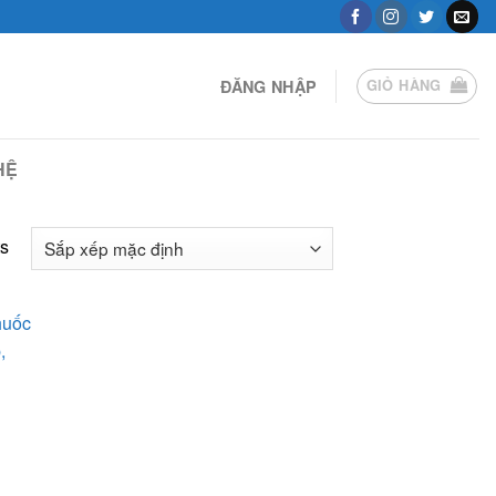
ĐĂNG NHẬP
GIỎ HÀNG
HỆ
ts