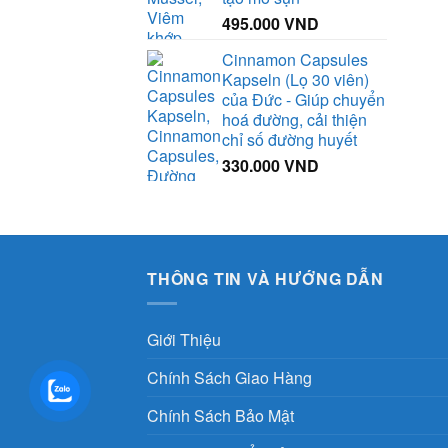
495.000
VND
Cinnamon Capsules
Kapseln (Lọ 30 viên)
của Đức - Giúp chuyển
hoá đường, cải thiện
chỉ số đường huyết
330.000
VND
THÔNG TIN VÀ HƯỚNG DẪN
Giới Thiệu
Chính Sách Giao Hàng
Chính Sách Bảo Mật