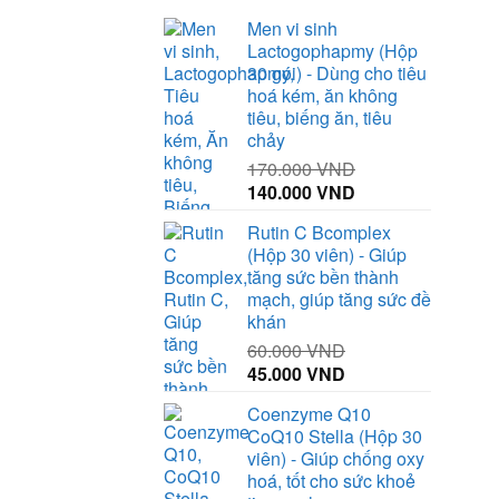
Men vi sinh
Lactogophapmy (Hộp
30 gói) - Dùng cho tiêu
hoá kém, ăn không
tiêu, biếng ăn, tiêu
chảy
170.000
VND
Giá
Giá
140.000
VND
gốc
hiện
Rutin C Bcomplex
là:
tại
(Hộp 30 viên) - Giúp
170.000 VND.
là:
tăng sức bền thành
140.000 VND.
mạch, giúp tăng sức đề
khán
60.000
VND
Giá
Giá
45.000
VND
gốc
hiện
Coenzyme Q10
là:
tại
CoQ10 Stella (Hộp 30
60.000 VND.
là:
viên) - Giúp chống oxy
45.000 VND.
hoá, tốt cho sức khoẻ