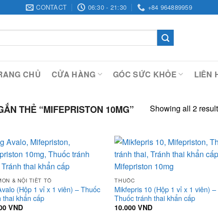
CONTACT
06:30 - 21:30
+84 964889959
RANG CHỦ
CỬA HÀNG
GÓC SỨC KHỎE
LIÊN 
Showing all 2 resul
ẮN THẺ “MIFEPRISTON 10MG”
ON & NỘI TIẾT TỐ
THUỐC
Avalo (Hộp 1 vỉ x 1 viên) – Thuốc
Mikfepris 10 (Hộp 1 vỉ x 1 viên) –
h thai khẩn cấp
Thuốc tránh thai khẩn cấp
000
VND
10.000
VND