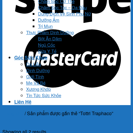
Chăm Sóc Cơ Thể
Chăm Sóc Tóc – Da Đầu
Dung Dịch Vệ Sinh Phụ Nữ
Dưỡng Ẩm
Trị Mụn
Thực Phẩm Dinh Dưỡng
Bột Ăn Dặm
Ngũ Cốc
Sữa Y Tế
Góc Sức Khỏe
Da Liễu
Dinh Dưỡng
Giới Tính
Mẹ Và Bé
Xương Khớp
Tin Tức Sức Khỏe
Liên Hệ
Trang chủ
/
Sản phẩm được gắn thẻ “Tottri Traphaco”
Lọc
Showing all 2 results