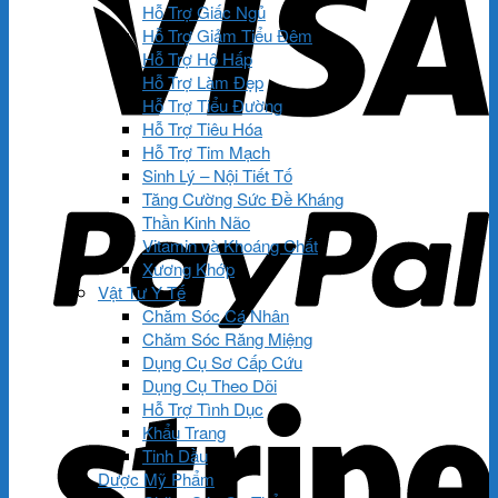
Hỗ Trợ Giấc Ngủ
Hỗ Trợ Giảm Tiểu Đêm
Hỗ Trợ Hô Hấp
Hỗ Trợ Làm Đẹp
Hỗ Trợ Tiểu Đường
Hỗ Trợ Tiêu Hóa
Hỗ Trợ Tim Mạch
Sinh Lý – Nội Tiết Tố
Tăng Cường Sức Đề Kháng
Thần Kinh Não
Vitamin và Khoáng Chất
Xương Khớp
Vật Tư Y Tế
Chăm Sóc Cá Nhân
Chăm Sóc Răng Miệng
Dụng Cụ Sơ Cấp Cứu
Dụng Cụ Theo Dõi
Hỗ Trợ Tình Dục
Khẩu Trang
Tinh Dầu
Dược Mỹ Phẩm