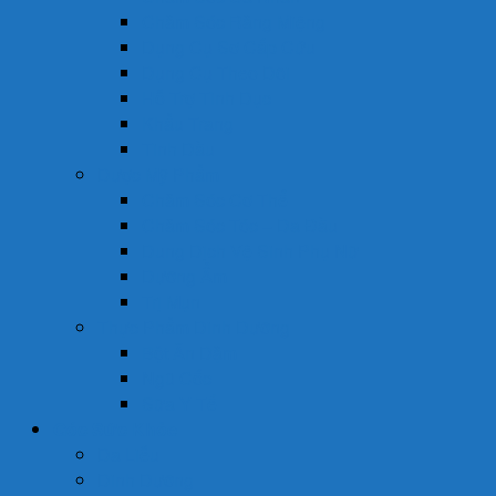
Chăm Sóc Răng Miệng
Dụng Cụ Sơ Cấp Cứu
Dụng Cụ Theo Dõi
Hỗ Trợ Tình Dục
Khẩu Trang
Tinh Dầu
Dược Mỹ Phẩm
Chăm Sóc Cơ Thể
Chăm Sóc Tóc – Da Đầu
Dung Dịch Vệ Sinh Phụ Nữ
Dưỡng Ẩm
Trị Mụn
Thực Phẩm Dinh Dưỡng
Bột Ăn Dặm
Ngũ Cốc
Sữa Y Tế
Góc Sức Khỏe
Da Liễu
Dinh Dưỡng