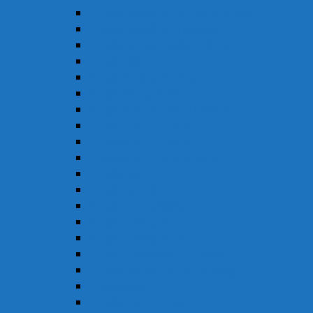
Thuốc Giảm Đau & Chống Viêm
Thuốc Hạ Sốt & Giảm Đau
Thuốc Hormon & Nội Tiết Tố
Thuốc Mắt
Thuốc Chống Dị Ứng
Thuốc Đông Dược
Thuốc Điều Trị Đau Nửa Đầu
Thuốc Điều Trị Gout
Thuốc Điều Trị Hen
Thuốc Điều Trị Parkinson
Thuốc Gan
Thuốc Hô Hấp
Thuốc Kháng Nấm
Thuốc Kháng Sinh
Thuốc Kháng Virus
Thuốc Tim Mạch & Huyết Áp
Thuốc Mỡ Máu & Tiểu Đường
Thuốc Não
Thuốc Trừ Giun Sán