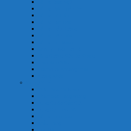
Hỗ Trợ Giấc Ngủ
Hỗ Trợ Giảm Tiểu Đêm
Hỗ Trợ Hô Hấp
Hỗ Trợ Làm Đẹp
Hỗ Trợ Tiểu Đường
Hỗ Trợ Tiêu Hóa
Hỗ Trợ Tim Mạch
Sinh Lý – Nội Tiết Tố
Tăng Cường Sức Đề Kháng
Thần Kinh Não
Vitamin và Khoáng Chất
Xương Khớp
Vật Tư Y Tế
Chăm Sóc Cá Nhân
Chăm Sóc Răng Miệng
Dụng Cụ Sơ Cấp Cứu
Dụng Cụ Theo Dõi
Hỗ Trợ Tình Dục
Khẩu Trang
Tinh Dầu