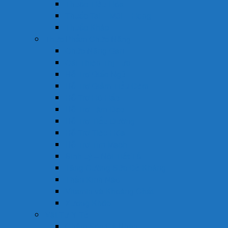
Thuốc Tiêu Hóa
Thuốc Tai – Mũi – Họng
Thuốc Khác
Thực Phẩm Chức Năng
Chức Năng Gan
Cải Thiện Thị Lực
Hỗ Trợ Giấc Ngủ
Hỗ Trợ Giảm Tiểu Đêm
Hỗ Trợ Hô Hấp
Hỗ Trợ Làm Đẹp
Hỗ Trợ Tiểu Đường
Hỗ Trợ Tiêu Hóa
Hỗ Trợ Tim Mạch
Sinh Lý – Nội Tiết Tố
Tăng Cường Sức Đề Kháng
Thần Kinh Não
Vitamin và Khoáng Chất
Xương Khớp
Vật Tư Y Tế
Chăm Sóc Cá Nhân