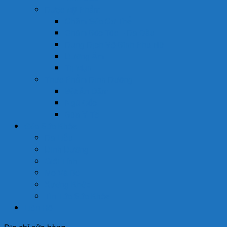
Dược Mỹ Phẩm
Chăm Sóc Cơ Thể
Chăm Sóc Tóc – Da Đầu
Dung Dịch Vệ Sinh Phụ Nữ
Dưỡng Ẩm
Trị Mụn
Thực Phẩm Dinh Dưỡng
Bột Ăn Dặm
Ngũ Cốc
Sữa Y Tế
Góc Sức Khỏe
Da Liễu
Dinh Dưỡng
Giới Tính
Mẹ Và Bé
Xương Khớp
Tin Tức Sức Khỏe
Liên Hệ