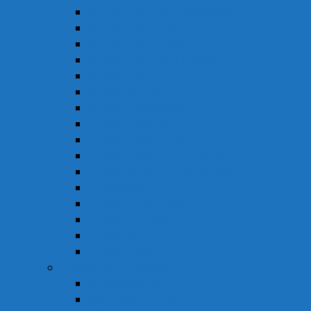
Thuốc Điều Trị Đau Nửa Đầu
Thuốc Điều Trị Gout
Thuốc Điều Trị Hen
Thuốc Điều Trị Parkinson
Thuốc Gan
Thuốc Hô Hấp
Thuốc Kháng Nấm
Thuốc Kháng Sinh
Thuốc Kháng Virus
Thuốc Tim Mạch & Huyết Áp
Thuốc Mỡ Máu & Tiểu Đường
Thuốc Não
Thuốc Trừ Giun Sán
Thuốc Tiêu Hóa
Thuốc Tai – Mũi – Họng
Thuốc Khác
Thực Phẩm Chức Năng
Chức Năng Gan
Cải Thiện Thị Lực