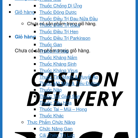
Thuốc Chống Dị Ứng
Giỏ hàng
Thuốc Đông Dược
Thuốc Điều Trị Đau Nửa Đầu
Chưa có sản phẩm trong giỏ hàng.
Thuốc Điều Trị Gout
Thuốc Điều Trị Hen
Giỏ hàng
Thuốc Điều Trị Parkinson
Thuốc Gan
Chưa có sản phẩm trong giỏ hàng.
Thuốc Hô Hấp
Thuốc Kháng Nấm
Thuốc Kháng Sinh
Thuốc Kháng Virus
Thuốc Tim Mạch & Huyết Áp
Thuốc Mỡ Máu & Tiểu Đường
Thuốc Não
Thuốc Trừ Giun Sán
Thuốc Tiêu Hóa
Thuốc Tai – Mũi – Họng
Thuốc Khác
Thực Phẩm Chức Năng
Chức Năng Gan
Cải Thiện Thị Lực