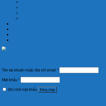
Giới Tính
Mẹ Và Bé
Xương Khớp
Tin Tức Sức Khỏe
Liên Hệ
Đăng nhập
Newsletter
Đăng nhập
Tên tài khoản hoặc địa chỉ email
*
Mật khẩu
*
Ghi nhớ mật khẩu
Đăng nhập
Quên mật khẩu?