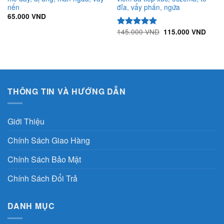
nến
đỉa, vẩy phấn, ngứa
65.000
VND
Giá
Giá
145.000
VND
115.000
VND
Được xếp
gốc
hiện
hạng
5.00
là:
tại
5 sao
145.000 VND.
là:
115.0
THÔNG TIN VÀ HƯỚNG DẪN
Giới Thiệu
Chính Sách Giao Hàng
Chính Sách Bảo Mật
Chính Sách Đổi Trả
DANH MỤC