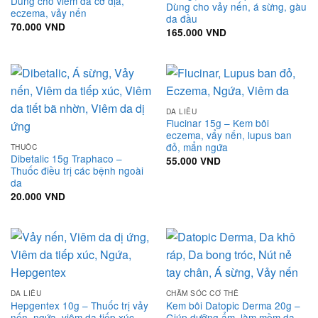
Dùng cho viêm da cơ địa,
Dùng cho vảy nến, á sừng, gàu
eczema, vảy nến
da đầu
70.000
VND
165.000
VND
DA LIỄU
Flucinar 15g – Kem bôi
eczema, vẩy nến, lupus ban
đỏ, mẩn ngứa
THUỐC
Dibetalic 15g Traphaco –
55.000
VND
Thuốc điều trị các bệnh ngoài
da
20.000
VND
DA LIỄU
CHĂM SÓC CƠ THỂ
Hepgentex 10g – Thuốc trị vảy
Kem bôi Datopic Derma 20g –
nến, ngứa, viêm da tiếp xúc,
Giúp dưỡng ẩm, làm mềm da,