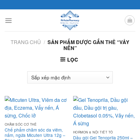
Skip
to
content
TRANG CHỦ
/
SẢN PHẨM ĐƯỢC GẮN THẺ “VẢY
NẾN”
LỌC
CHĂM SÓC CƠ THỂ
Chế phẩm chăm sóc da viêm,
HORMON & NỘI TIẾT TỐ
nấm, ngứa Micuten Ultra 12g –
Dầu gội Gel Tenoprila 250ml –