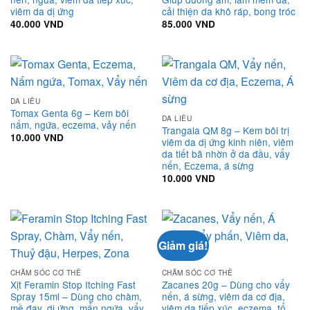
viêm da dị ứng
cải thiện da khô ráp, bong tróc
40.000
VND
85.000
VND
DA LIỄU
Tomax Genta 6g – Kem bôi
DA LIỄU
nấm, ngứa, eczema, vảy nến
Trangala QM 8g – Kem bôi trị
10.000
VND
viêm da dị ứng kinh niên, viêm
da tiết bã nhờn ở da đầu, vẩy
nến, Eczema, á sừng
10.000
VND
Giảm giá!
CHĂM SÓC CƠ THỂ
CHĂM SÓC CƠ THỂ
Xịt Feramin Stop Itching Fast
Zacanes 20g – Dùng cho vẩy
Spray 15ml – Dùng cho chàm,
nến, á sừng, viêm da cơ địa,
mề đay, dị ứng, mẩn ngứa, vẩy
viêm da tiếp xúc, eczema, tổ