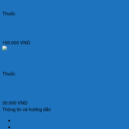
Quick View
Thuốc
Nomigrain 5mg (Hộp 5 vỉ x 20 viên) – Thuốc điều trị đau nửa
đầu
150.000
VND
Quick View
Thuốc
Heptaminol 187.8mg (Hộp 2 vỉ x 10 viên) – Thuốc điều trị hạ
huyết áp, huyết áp thấp
30.000
VND
Thông tin và hướng dẫn
Giới Thiệu
Chính Sách Giao Hàng