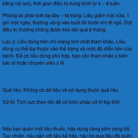
bằng nội soi), thời gian điều trị trung bình từ 4 – 8 tuần.
Phòng tái phát loét dạ dày – tá tràng: Liều giảm một nửa, 1
gói một ngày, thường uống vào buổi tối trước khi đi ngủ. Đợt
điều trị thường không được kéo dài quá 6 tháng.
Lưu ý: Liều dùng trên chỉ mang tính chất tham khảo. Liều
dùng cụ thể tùy thuộc vào thể trạng và mức độ diễn tiến của
bệnh. Để có liều dùng phù hợp, bạn cần tham khảo ý kiến
bác sĩ hoặc chuyên viên y tế.
Làm gì khi dùng quá liều?
Quá liều: Không có dữ liệu về sử dụng thuốc quá liều.
Xử trí: Tích cực theo dõi để có biện pháp xử trí kịp thời.
Làm gì khi quên 1 liều?
Nếu bạn quên một liều thuốc, hãy dùng càng sớm càng tốt.
Tuy nhiên, nếu gần với liều kế tiếp, hãy bỏ qua liều đã quên