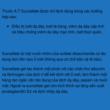
Chỉ định
Thuốc A.T Sucralfate được chỉ định dùng trong các trường
hợp sau:
Ðiều trị loét dạ dày, loét tá tràng, viêm dạ dày cấp tính
và triệu chứng viêm dạ dày mạn tính, loét thực quản.
Dược lực học
Sucralfate là một muối nhôm của sulfate disaccharide có tác
dụng làm liền sẹo ổ loét (thông qua cơ chế bảo vệ tế bào).
Sucralfate gel tạo thành một phức với các chất như albumin
và fibrinogen của dịch rỉ để kết dính với ổ loét, làm thành một
hàng rào ngăn cản tác dụng của dịch dạ dày, pepsin và muối
mật. Ngoài ra sucralfate gel còn kích thích sự tăng sản xuất
prostaglandin E2 và dịch nhầy dạ dày.
Dược động học