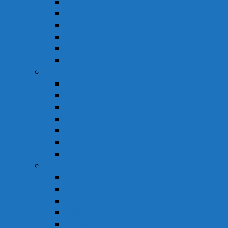
Hỗ Trợ Tim Mạch
Sinh Lý – Nội Tiết Tố
Tăng Cường Sức Đề Kháng
Thần Kinh Não
Vitamin và Khoáng Chất
Xương Khớp
Vật Tư Y Tế
Chăm Sóc Cá Nhân
Chăm Sóc Răng Miệng
Dụng Cụ Sơ Cấp Cứu
Dụng Cụ Theo Dõi
Hỗ Trợ Tình Dục
Khẩu Trang
Tinh Dầu
Dược Mỹ Phẩm
Chăm Sóc Cơ Thể
Chăm Sóc Tóc – Da Đầu
Dung Dịch Vệ Sinh Phụ Nữ
Dưỡng Ẩm
Trị Mụn