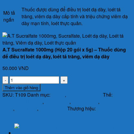
Thuốc được dùng để điều trị loét dạ dày, loét tá
Mô tả
tràng, viêm dạ dày cấp tính và triệu chứng viêm dạ
ngắn
dày mạn tính, loét thực quản.
A.T Sucralfate 1000mg (Hộp 20 gói x 5g) – Thuốc dùng
để điều trị loét dạ dày, loét tá tràng, viêm dạ dày
50.000
VND
A.T
Sucralfate
Thêm vào giỏ hàng
1000mg
SKU:
T109
Danh mục:
Thuốc
,
Thuốc Tiêu Hóa
Thẻ:
A.T
(Hộp
Sucralfate 1000mg
,
Loét dạ dày
,
Loét tá tràng
,
Loét thực
20
quản
,
Sucralfate
,
Viêm dạ dày
Thương hiệu:
CTY CP DP AN
gói
THIÊN
x
5g)