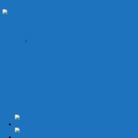
Trang chủ
/
Thuốc
A.T Sucralfate 1000mg (Hộp
20 gói x 5g) – Thuốc dùng
để điều trị loét dạ dày, loét
tá tràng, viêm dạ dày