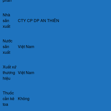
phần
Nhà
sản
CTY CP DP AN THIÊN
xuất
Nước
sản
Việt Nam
xuất
Xuất xứ
thương
Việt Nam
hiệu
Thuốc
cần kê
Không
toa