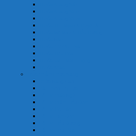
Thuốc Kháng Nấm
Thuốc Kháng Sinh
Thuốc Kháng Virus
Thuốc Tim Mạch & Huyết Áp
Thuốc Mỡ Máu & Tiểu Đường
Thuốc Não
Thuốc Trừ Giun Sán
Thuốc Tiêu Hóa
Thuốc Tai – Mũi – Họng
Thuốc Khác
Thực Phẩm Chức Năng
Chức Năng Gan
Cải Thiện Thị Lực
Hỗ Trợ Giấc Ngủ
Hỗ Trợ Giảm Tiểu Đêm
Hỗ Trợ Hô Hấp
Hỗ Trợ Làm Đẹp
Hỗ Trợ Tiểu Đường
Hỗ Trợ Tiêu Hóa