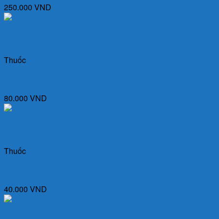
250.000
VND
Quick View
Thuốc
Dầu Gừng Thái Dương 24ml – Dầu nóng dùng xoa bóp
80.000
VND
Quick View
Thuốc
Tacerax 125 (Hộp 10 gói) – Thuốc kháng sinh Cephalosporin
40.000
VND