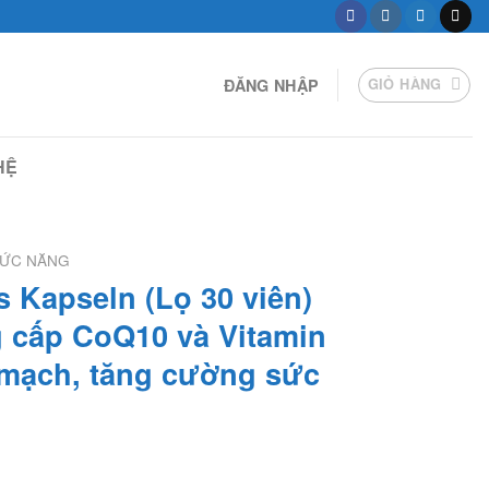
ĐĂNG NHẬP
GIỎ HÀNG
HỆ
HỨC NĂNG
 Kapseln (Lọ 30 viên)
 cấp CoQ10 và Vitamin
m mạch, tăng cường sức