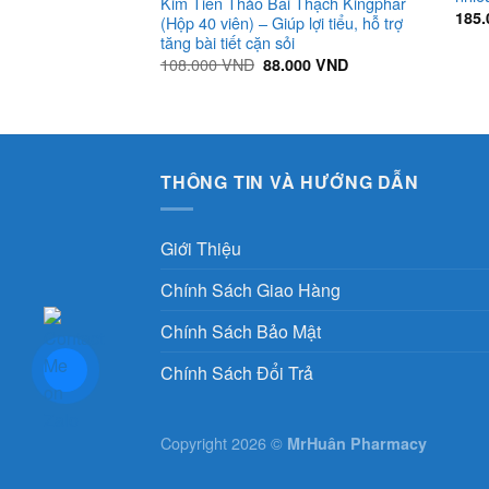
Kim Tiền Thảo Bài Thạch Kingphar
185
(Hộp 40 viên) – Giúp lợi tiểu, hỗ trợ
tăng bài tiết cặn sỏi
Giá
Giá
108.000
VND
88.000
VND
gốc
hiện
là:
tại
108.000 VND.
là:
88.000 VND.
THÔNG TIN VÀ HƯỚNG DẪN
Giới Thiệu
Chính Sách Giao Hàng
Chính Sách Bảo Mật
Chính Sách Đổi Trả
Copyright 2026 ©
MrHuân Pharmacy