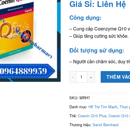
Giá Sỉ: Liên Hệ
Công dụng:
– Cung cấp Coenzyme Q10 và 
– Giúp tăng cường sức khỏe.
Đối tượng sử dụng:
– Người cần chăm sóc, duy tr
Coenin Q10 Plus Kapseln (Lọ 
THÊM VÀ
SKU:
MRH7
Danh mục:
Hỗ Trợ Tim Mạch
,
Thực 
Thẻ:
Coenin Q10 Plus
,
Coenin Q10 
Thương hiệu:
Sanct Bernhard