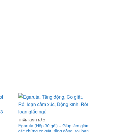
THẦN KINH NÃO
SINH LÝ - NỘI TIẾT 
Egaruta (Hộp 30 gói) – Giúp làm giảm
Bảo Xuân Gold 30
các chứng co giật, tăng động, rối loạn
Cân bằng nội tiết,