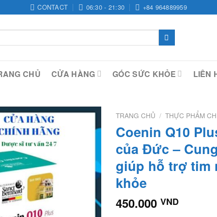
CONTACT
06:30 - 21:30
+84 964889959
RANG CHỦ
CỬA HÀNG
GÓC SỨC KHỎE
LIÊN 
TRANG CHỦ
/
THỰC PHẨM C
Coenin Q10 Plus
của Đức – Cung
giúp hỗ trợ ti
khỏe
450.000
VND