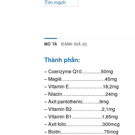
MÔ TẢ
ĐÁNH GIÁ (0)
Thành phần:
– Coenzyme Q10…………50mg
– Magiê………………………45mg
– Vitamin E…………………18,2mg
– Niacin………………………24mg
– Axit pantothenic………..9mg
– Vitamin B2……………….2,1mg
– Vitamin B1……………….1,65mg
– Axit folic…………………..300mcg
– Biotin………………………75mcg