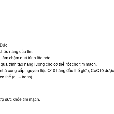
 Đức.
 chức năng của tim.
, làm chậm quá trình lão hóa.
uá trình tạo năng lượng cho cơ thể, tốt cho tim mạch.
hà cung cấp nguyên liệu Q10 hàng đầu thế giới), CoQ10 được 
ơ thể (all – trans).
rợ sức khỏe tim mạch.