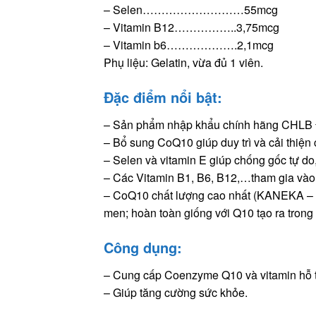
– Selen………………………55mcg
– Vitamin B12……………..3,75mcg
– Vitamin b6……………….2,1mcg
Phụ liệu: Gelatin, vừa đủ 1 viên.
Đặc điểm nổi bật:
– Sản phẩm nhập khẩu chính hãng CHLB
– Bổ sung CoQ10 giúp duy trì và cải thiện
– Selen và vitamin E giúp chống gốc tự do
– Các Vitamin B1, B6, B12,…tham gia vào q
– CoQ10 chất lượng cao nhất (KANEKA – n
men; hoàn toàn giống với Q10 tạo ra trong c
Công dụng:
– Cung cấp Coenzyme Q10 và vitamin hỗ t
– Giúp tăng cường sức khỏe.