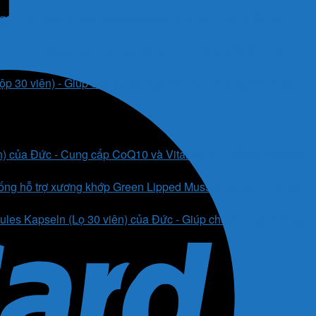
i) - Dùng cho tiêu hoá kém, ăn không tiêu, biếng ăn, tiêu
Rutin C Bcomplex (Hộp 30 viên) - Giúp tăng sức bền thành
 30 viên) - Giúp chống oxy hoá, tốt cho sức khoẻ tim mạch
) của Đức - Cung cấp CoQ10 và Vitamin giúp hỗ trợ tim mạch,
ống hỗ trợ xương khớp Green Lipped Mussel Kapseln (Lọ 60
es Kapseln (Lọ 30 viên) của Đức - Giúp chuyển hoá đường,