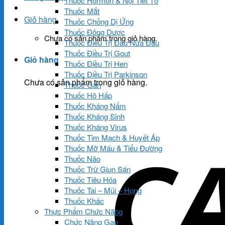
Thuốc Hormon & Nội Tiết Tố
Thuốc Mắt
Giỏ hàng
Thuốc Chống Dị Ứng
Thuốc Đông Dược
Chưa có sản phẩm trong giỏ hàng.
Thuốc Điều Trị Đau Nửa Đầu
Thuốc Điều Trị Gout
Giỏ hàng
Thuốc Điều Trị Hen
Thuốc Điều Trị Parkinson
Chưa có sản phẩm trong giỏ hàng.
Thuốc Gan
Thuốc Hô Hấp
Thuốc Kháng Nấm
Thuốc Kháng Sinh
Thuốc Kháng Virus
Thuốc Tim Mạch & Huyết Áp
Thuốc Mỡ Máu & Tiểu Đường
Thuốc Não
Thuốc Trừ Giun Sán
Thuốc Tiêu Hóa
Thuốc Tai – Mũi – Họng
Thuốc Khác
Thực Phẩm Chức Năng
Chức Năng Gan