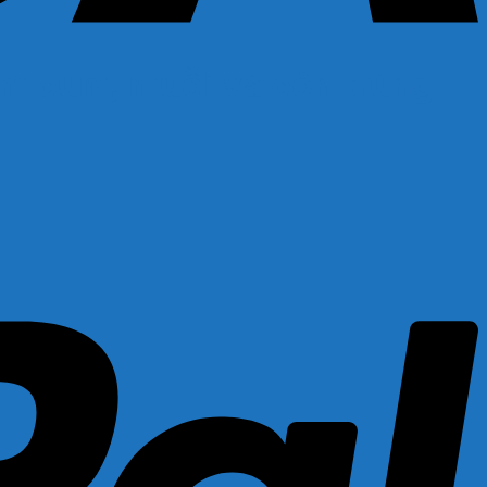
ảm cúm, muỗi và côn trùng