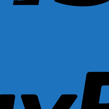
g – Trị nhức đầu, sổ mũi, c