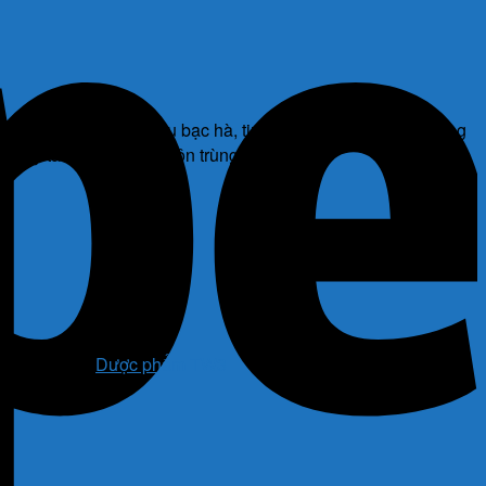
o, menthol, tinh dầu bạc hà, tinh dầu tràm, tinh dầu hương
 say tàu xe, muỗi và côn trùng đốt.
hương hiệu:
Dược phẩm TW3