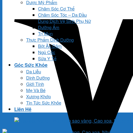
Dược Mỹ Phẩm
Chăm Sóc Cơ Thể
Chăm Sóc Tóc – Da Đầu
Dung Dịch Vệ Sinh Phụ Nữ
Dưỡng Ẩm
Trị Mụn
Thực Phẩm Dinh Dưỡng
Bột Ăn Dặm
Ngũ Cốc
Sữa Y Tế
Góc Sức Khỏe
Da Liễu
Dinh Dưỡng
Giới Tính
Mẹ Và Bé
Xương Khớp
Tin Tức Sức Khỏe
Liên Hệ