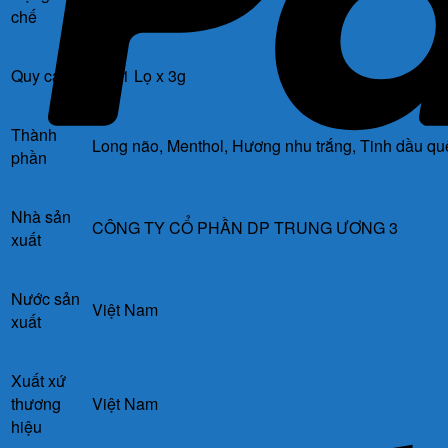
Cao
chế
Quy cách
Gói 1 Lọ x 3g
Thành
Long não, Menthol, Hương nhu trắng, Tinh dầu qu
phần
Nhà sản
CÔNG TY CỔ PHẦN DP TRUNG ƯƠNG 3
xuất
Nước sản
Việt Nam
xuất
Xuất xứ
thương
Việt Nam
hiệu