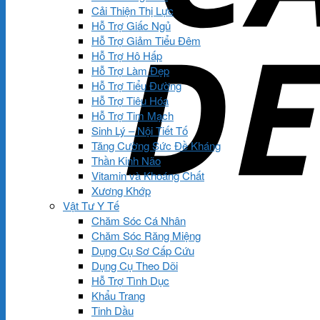
Cải Thiện Thị Lực
Hỗ Trợ Giấc Ngủ
Hỗ Trợ Giảm Tiểu Đêm
Hỗ Trợ Hô Hấp
Hỗ Trợ Làm Đẹp
Hỗ Trợ Tiểu Đường
Hỗ Trợ Tiêu Hóa
Hỗ Trợ Tim Mạch
Sinh Lý – Nội Tiết Tố
Tăng Cường Sức Đề Kháng
Thần Kinh Não
Vitamin và Khoáng Chất
Xương Khớp
Vật Tư Y Tế
Chăm Sóc Cá Nhân
Chăm Sóc Răng Miệng
Dụng Cụ Sơ Cấp Cứu
Dụng Cụ Theo Dõi
Hỗ Trợ Tình Dục
Khẩu Trang
Tinh Dầu