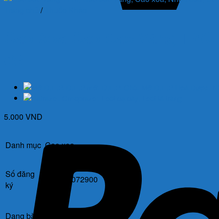
Trang chủ
/
Thuốc Khác
Cao Xoa Cao Sao Vàng TW3 3
đốt
5.000
VND
Danh mục
Cao xoa
Số đăng
893100072900
ký
Dạng bào