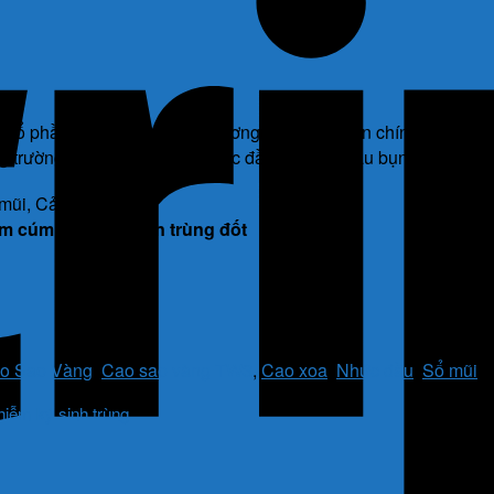
 cổ phần dược phẩm Trung Ương 3, thành phần chính gồm long nã
g trường hợp bị cảm cúm, nhức đầu, sổ mũi, đau bụng, buồn nôn,
m cúm, muỗi và côn trùng đốt
o Sao Vàng
,
Cao sao vàng TW3
,
Cao xoa
,
Nhức đầu
,
Sổ mũi
T