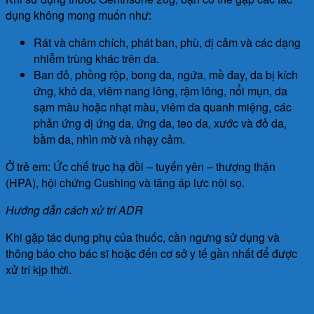
dụng không mong muốn như:
Rát và châm chích, phát ban, phù, dị cảm và các dạng
nhiễm trùng khác trên da.
Ban đỏ, phồng rộp, bong da, ngứa, mề đay, da bị kích
ứng, khô da, viêm nang lông, rậm lông, nổi mụn, da
sạm màu hoặc nhạt màu, viêm da quanh miệng, các
phản ứng dị ứng da, ứng da, teo da, xước và đỏ da,
bầm da, nhìn mờ và nhạy cảm.
Ở trẻ em: Ức chế trục hạ đồi – tuyến yên – thượng thận
(HPA), hội chứng Cushing và tăng áp lực nội sọ.
Hướng dẫn cách xử trí ADR
Khi gặp tác dụng phụ của thuốc, cần ngưng sử dụng và
thông báo cho bác sĩ hoặc đến cơ sở y tế gần nhất để được
xử trí kịp thời.
Lưu ý