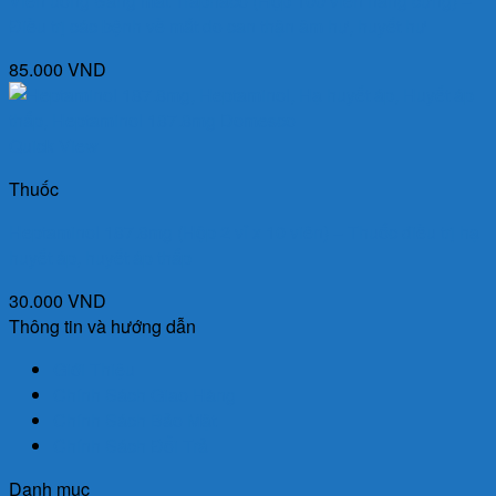
Viên uống Sáng mắt Traphaco (Hộp 100 viên nang cứng) –
Điều trị các bệnh về mắt do can thận âm hư, huyết hư
85.000
VND
Quick View
Thuốc
Heptaminol 187.8mg (Hộp 2 vỉ x 10 viên) – Thuốc điều trị hạ
huyết áp, huyết áp thấp
30.000
VND
Thông tin và hướng dẫn
Giới Thiệu
Chính Sách Giao Hàng
Chính Sách Bảo Mật
Chính Sách Đổi Trả
Danh mục