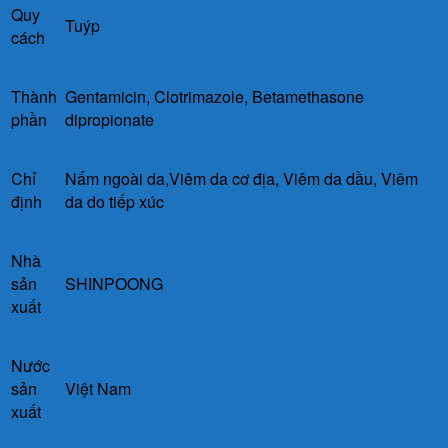
Quy
Tuýp
cách
Thành
Gentamicin, Clotrimazole,
Betamethasone
phần
dipropionate
Chỉ
Nấm ngoài da,Viêm da cơ địa, Viêm da dầu, Viêm
định
da do tiếp xúc
Nhà
sản
SHINPOONG
xuất
Nước
sản
Việt Nam
xuất