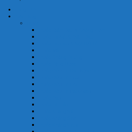
Trang Chủ
Cửa Hàng
Thuốc
Thuốc Giảm Đau & Chống Viêm
Thuốc Hạ Sốt & Giảm Đau
Thuốc Hormon & Nội Tiết Tố
Thuốc Mắt
Thuốc Chống Dị Ứng
Thuốc Đông Dược
Thuốc Điều Trị Đau Nửa Đầu
Thuốc Điều Trị Gout
Thuốc Điều Trị Hen
Thuốc Điều Trị Parkinson
Thuốc Gan
Thuốc Hô Hấp
Thuốc Kháng Nấm
Thuốc Kháng Sinh
Thuốc Kháng Virus
Thuốc Tim Mạch & Huyết Áp