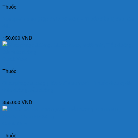
Thuốc
Nomigrain 5mg (Hộp 5 vỉ x 20 viên) – Thuốc điều trị đau nửa
đầu
150.000
VND
Quick View
Thuốc
Glucophage 850Mg (Hộp 5 vỉ x 20 viên) – Thuốc điều trị đái
tháo đường, tiểu đường
355.000
VND
Quick View
Thuốc