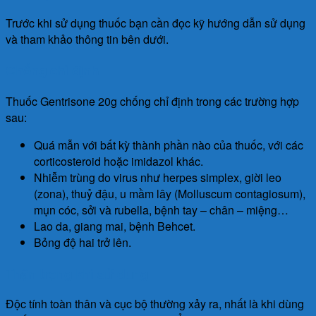
Trước khi sử dụng thuốc bạn cần đọc kỹ hướng dẫn sử dụng
và tham khảo thông tin bên dưới.
Chống chỉ định
Thuốc Gentrisone 20g chống chỉ định trong các trường hợp
sau:
Quá mẫn với bất kỳ thành phần nào của thuốc, với các
corticosteroid hoặc imidazol khác.
Nhiễm trùng do virus như herpes simplex, giời leo
(zona), thuỷ đậu, u mầm lây (Molluscum contagiosum),
mụn cóc, sởi và rubella, bệnh tay – chân – miệng…
Lao da, giang mai, bệnh Behcet.
Bỏng độ hai trở lên.
Thận trọng khi sử dụng
Độc tính toàn thân và cục bộ thường xảy ra, nhất là khi dùng