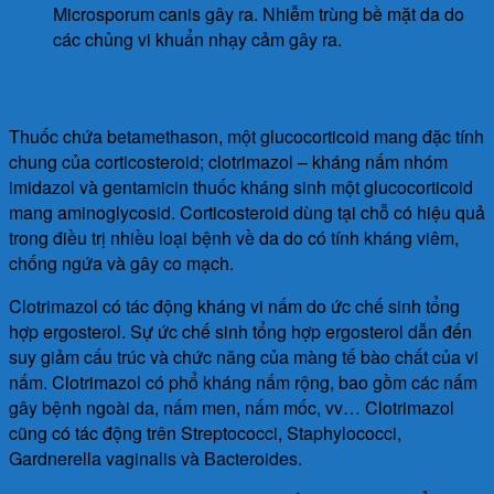
Microsporum canis gây ra. Nhiễm trùng bề mặt da do
các chủng vi khuẩn nhạy cảm gây ra.
Dược lực học
Thuốc chứa betamethason, một glucocorticoid mang đặc tính
chung của corticosteroid; clotrimazol – kháng nấm nhóm
imidazol và gentamicin thuốc kháng sinh một glucocorticoid
mang aminoglycosid. Corticosteroid dùng tại chỗ có hiệu quả
trong điều trị nhiều loại bệnh về da do có tính kháng viêm,
chống ngứa và gây co mạch.
Clotrimazol có tác động kháng vi nấm do ức chế sinh tổng
hợp ergosterol. Sự ức chế sinh tổng hợp ergosterol dẫn đến
suy giảm cấu trúc và chức năng của màng tế bào chất của vi
nấm. Clotrimazol có phổ kháng nấm rộng, bao gồm các nấm
gây bệnh ngoài da, nấm men, nấm mốc, vv… Clotrimazol
cũng có tác động trên Streptococci, Staphylococci,
Gardnerella vaginalis và Bacteroides.