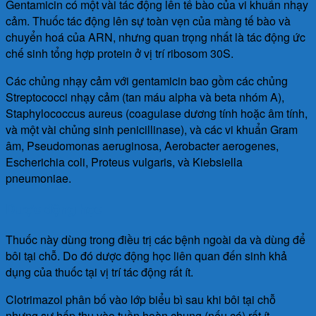
Gentamicin có một vài tác động lên tế bào của vi khuẩn nhạy
cảm. Thuốc tác động lên sự toàn vẹn của màng tế bào và
chuyển hoá của ARN, nhưng quan trọng nhất là tác động ức
chế sinh tổng hợp protein ở vị trí ribosom 30S.
Các chủng nhạy cảm với gentamicin bao gồm các chủng
Streptococci nhạy cảm (tan máu alpha và beta nhóm A),
Staphylococcus aureus (coagulase dương tính hoặc âm tính,
và một vài chủng sinh penicillinase), và các vi khuẩn Gram
âm, Pseudomonas aeruginosa, Aerobacter aerogenes,
Escherichia coli, Proteus vulgaris, và Kiebsiella
pneumoniae.
Dược động học
Thuốc này dùng trong điều trị các bệnh ngoài da và dùng để
bôi tại chỗ. Do đó dược động học liên quan đến sinh khả
dụng của thuốc tại vị trí tác động rất ít.
Clotrimazol phân bố vào lớp biểu bì sau khi bôi tại chỗ
nhưng sự hấp thu vào tuần hoàn chung (nếu có) rất ít.