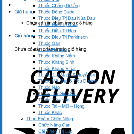
Thuốc Chống Dị Ứng
Giỏ hàng
Thuốc Đông Dược
Thuốc Điều Trị Đau Nửa Đầu
Chưa có sản phẩm trong giỏ hàng.
Thuốc Điều Trị Gout
Thuốc Điều Trị Hen
Giỏ hàng
Thuốc Điều Trị Parkinson
Thuốc Gan
Chưa có sản phẩm trong giỏ hàng.
Thuốc Hô Hấp
Thuốc Kháng Nấm
Thuốc Kháng Sinh
Thuốc Kháng Virus
Thuốc Tim Mạch & Huyết Áp
Thuốc Mỡ Máu & Tiểu Đường
Thuốc Não
Thuốc Trừ Giun Sán
Thuốc Tiêu Hóa
Thuốc Tai – Mũi – Họng
Thuốc Khác
Thực Phẩm Chức Năng
Chức Năng Gan
Cải Thiện Thị Lực