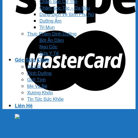
Chăm Sóc Cơ Thể
Chăm Sóc Tóc – Da Đầu
Dung Dịch Vệ Sinh Phụ Nữ
Dưỡng Ẩm
Trị Mụn
Thực Phẩm Dinh Dưỡng
Bột Ăn Dặm
Ngũ Cốc
Sữa Y Tế
Góc Sức Khỏe
Da Liễu
Dinh Dưỡng
Giới Tính
Mẹ Và Bé
Xương Khớp
Tin Tức Sức Khỏe
Liên Hệ