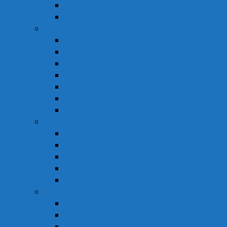
Vitamin và Khoáng Chất
Xương Khớp
Vật Tư Y Tế
Chăm Sóc Cá Nhân
Chăm Sóc Răng Miệng
Dụng Cụ Sơ Cấp Cứu
Dụng Cụ Theo Dõi
Hỗ Trợ Tình Dục
Khẩu Trang
Tinh Dầu
Dược Mỹ Phẩm
Chăm Sóc Cơ Thể
Chăm Sóc Tóc – Da Đầu
Dung Dịch Vệ Sinh Phụ Nữ
Dưỡng Ẩm
Trị Mụn
Thực Phẩm Dinh Dưỡng
Bột Ăn Dặm
Ngũ Cốc
Sữa Y Tế