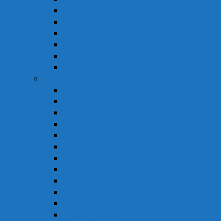
Thuốc Mỡ Máu & Tiểu Đường
Thuốc Não
Thuốc Trừ Giun Sán
Thuốc Tiêu Hóa
Thuốc Tai – Mũi – Họng
Thuốc Khác
Thực Phẩm Chức Năng
Chức Năng Gan
Cải Thiện Thị Lực
Hỗ Trợ Giấc Ngủ
Hỗ Trợ Giảm Tiểu Đêm
Hỗ Trợ Hô Hấp
Hỗ Trợ Làm Đẹp
Hỗ Trợ Tiểu Đường
Hỗ Trợ Tiêu Hóa
Hỗ Trợ Tim Mạch
Sinh Lý – Nội Tiết Tố
Tăng Cường Sức Đề Kháng
Thần Kinh Não