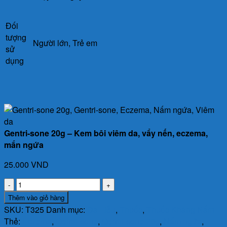
Đối
tượng
Người lớn, Trẻ em
sử
dụng
Gentri-sone 20g – Kem bôi viêm da, vẩy nến, eczema,
mẩn ngứa
25.000
VND
Gentri-
sone
Thêm vào giỏ hàng
20g
SKU:
T325
Danh mục:
Da Liễu
,
Thuốc
,
Thuốc Kháng Nấm
-
Thẻ:
Eczema
,
Gentri-sone
,
Gentri-sone 20g
,
Nấm ngứa
,