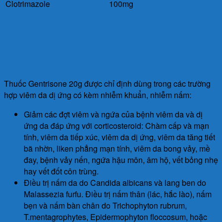
Clotrimazole
100mg
Công dụng của Kem Gentrisone 20g
Chỉ định
Thuốc Gentrisone 20g được chỉ định dùng trong các trường
hợp viêm da dị ứng có kèm nhiễm khuẩn, nhiễm nấm:
Giảm các đợt viêm và ngứa của bệnh viêm da và dị
ứng da đáp ứng với corticosteroid: Chàm cấp và mạn
tính, viêm da tiếp xúc, viêm da dị ứng, viêm da tăng tiết
bã nhờn, liken phẳng mạn tính, viêm da bong vảy, mề
đay, bệnh vảy nến, ngứa hậu môn, âm hộ, vết bỏng nhẹ
hay vết đốt côn trùng.
Điều trị nấm da do Candida albicans và lang ben do
Malassezia furfu. Điều trị nấm thân (lác, hắc lào), nấm
bẹn và nấm bàn chân do Trichophyton rubrum,
T.mentagrophytes, Epidermophyton floccosum, hoặc