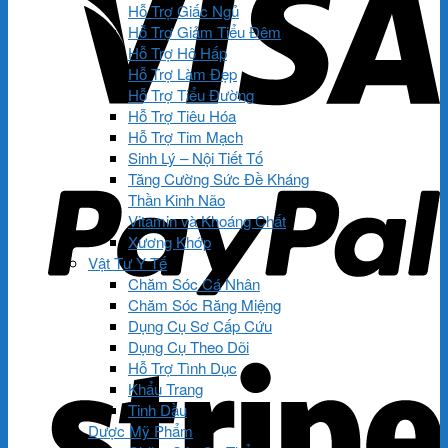
Hỗ Trợ Giấc Ngủ
Hỗ Trợ Giảm Tiểu Đêm
Hỗ Trợ Hô Hấp
Hỗ Trợ Làm Đẹp
Hỗ Trợ Tiểu Đường
Hỗ Trợ Tiêu Hóa
Hỗ Trợ Tim Mạch
Sinh Lý – Nội Tiết Tố
Tăng Cường Sức Đề Kháng
Thần Kinh Não
Vitamin và Khoáng Chất
Xương Khớp
Vật Tư Y Tế
Chăm Sóc Cá Nhân
Chăm Sóc Răng Miệng
Dụng Cụ Sơ Cấp Cứu
Dụng Cụ Theo Dõi
Hỗ Trợ Tình Dục
Khẩu Trang
Tinh Dầu
Dược Mỹ Phẩm