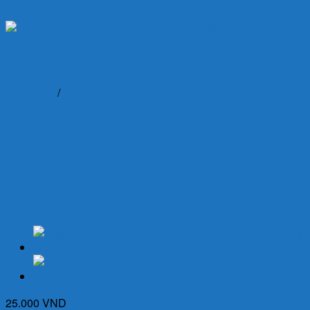
Trang chủ
/
Thuốc
Gentri-sone 20g – Kem bôi
viêm da, vẩy nến, eczema,
mẩn ngứa
25.000
VND