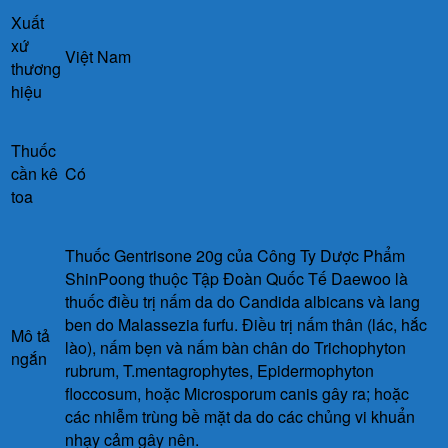
Xuất
xứ
Việt Nam
thương
hiệu
Thuốc
cần kê
Có
toa
Thuốc Gentrisone 20g của Công Ty Dược Phẩm
ShinPoong thuộc Tập Đoàn Quốc Tế Daewoo là
thuốc điều trị nấm da do Candida albicans và lang
ben do Malassezia furfu. Điều trị nấm thân (lác, hắc
Mô tả
lào), nấm bẹn và nấm bàn chân do Trichophyton
ngắn
rubrum, T.mentagrophytes, Epidermophyton
floccosum, hoặc Microsporum canis gây ra; hoặc
các nhiễm trùng bề mặt da do các chủng vi khuẩn
nhạy cảm gây nên.