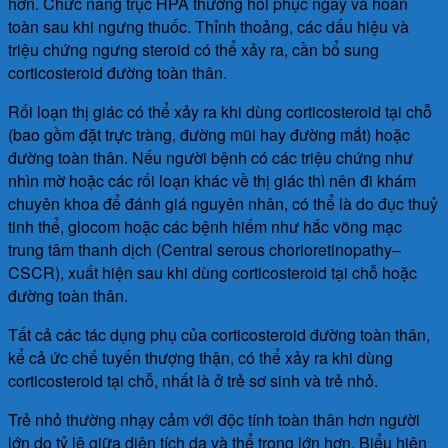
hơn. Chức năng trục HPA thường hồi phục ngay và hoàn
toàn sau khi ngưng thuốc. Thỉnh thoảng, các dấu hiệu và
triệu chứng ngưng steroid có thể xảy ra, cần bổ sung
corticosteroid đường toàn thân.
Rối loạn thị giác có thể xảy ra khi dùng corticosteroid tại chỗ
(bao gồm đặt trực tràng, đường mũi hay đường mắt) hoặc
đường toàn thân. Nếu người bệnh có các triệu chứng như
nhìn mờ hoặc các rối loạn khác về thị giác thì nên đi khám
chuyên khoa để đánh giá nguyên nhân, có thể là do đục thuỷ
tinh thể, glocom hoặc các bệnh hiếm như hắc võng mạc
trung tâm thanh dịch (Central serous chorioretinopathy–
CSCR), xuất hiện sau khi dùng corticosteroid tại chỗ hoặc
đường toàn thân.
Tất cả các tác dụng phụ của corticosteroid đường toàn thân,
kể cả ức chế tuyến thượng thận, có thể xảy ra khi dùng
corticosteroid tại chỗ, nhất là ở trẻ sơ sinh và trẻ nhỏ.
Trẻ nhỏ thường nhạy cảm với độc tính toàn thân hơn người
lớn do tỷ lệ giữa diện tích da và thể trọng lớn hơn. Biểu hiện