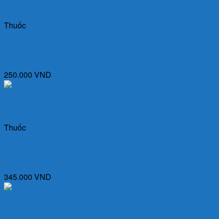
Quick View
Thuốc
Zinnat 500Mg (Hộp 1 vỉ x 10 viên) – Thuốc kháng sinh
Cephalosporin
250.000
VND
Quick View
Thuốc
Betaserc 24Mg (Hộp 5 vỉ x 10 viên) – Thuốc điều trị đau nửa
đầu
345.000
VND
Quick View