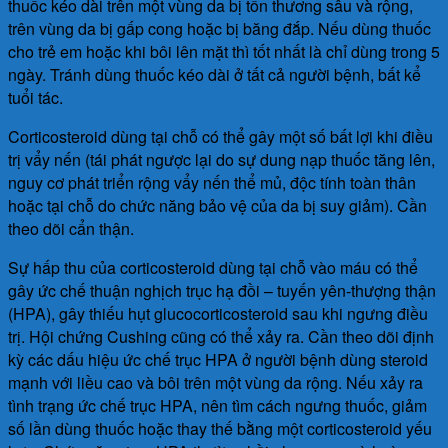
thuốc kéo dài trên một vùng da bị tổn thương sâu và rộng,
trên vùng da bị gấp cong hoặc bị băng đắp. Nếu dùng thuốc
cho trẻ em hoặc khi bôi lên mặt thì tốt nhất là chỉ dùng trong 5
ngày. Tránh dùng thuốc kéo dài ở tất cả người bệnh, bất kể
tuổi tác.
Corticosteroid dùng tại chỗ có thể gây một số bất lợi khi điều
trị vẩy nến (tái phát ngược lại do sự dung nạp thuốc tăng lên,
nguy cơ phát triển rộng vẩy nến thể mủ, độc tính toàn thân
hoặc tại chỗ do chức năng bảo vệ của da bị suy giảm). Cần
theo dõi cẩn thận.
Sự hấp thu của corticosteroid dùng tại chỗ vào máu có thể
gây ức chế thuận nghịch trục hạ đồi – tuyến yên-thượng thận
(HPA), gây thiếu hụt glucocorticosteroid sau khi ngưng điều
trị. Hội chứng Cushing cũng có thể xảy ra. Cần theo dõi định
kỳ các dấu hiệu ức chế trục HPA ở người bệnh dùng steroid
mạnh với liều cao và bôi trên một vùng da rộng. Nếu xảy ra
tình trạng ức chế trục HPA, nên tìm cách ngưng thuốc, giảm
số lần dùng thuốc hoặc thay thế bằng một corticosteroid yếu