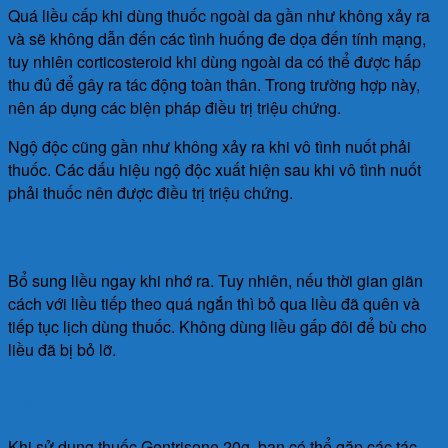
Quá liều cấp khi dùng thuốc ngoài da gần như không xảy ra
và sẽ không dẫn đến các tình huống đe dọa đến tính mạng,
tuy nhiên corticosteroid khi dùng ngoài da có thể được hấp
thu đủ để gây ra tác động toàn thân. Trong trường hợp này,
nên áp dụng các biện pháp điều trị triệu chứng.
Ngộ độc cũng gần như không xảy ra khi vô tình nuốt phải
thuốc. Các dấu hiệu ngộ độc xuất hiện sau khi vô tình nuốt
phải thuốc nên được điều trị triệu chứng.
Làm gì khi quên 1 liều?
Bổ sung liều ngay khi nhớ ra. Tuy nhiên, nếu thời gian giãn
cách với liều tiếp theo quá ngắn thì bỏ qua liều đã quên và
tiếp tục lịch dùng thuốc. Không dùng liều gấp đôi để bù cho
liều đã bị bỏ lỡ.
Tác dụng phụ
Khi sử dụng thuốc Gentrisone 20g, bạn có thể gặp các tác