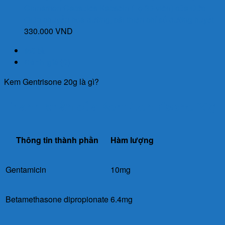
Cinnamon Capsules Kapseln (Lọ 30 viên) của Đức -
Giúp chuyển hoá đường, cải thiện chỉ số đường huyết
330.000
VND
Mô tả
Đánh giá (0)
Kem Gentrisone 20g là gì?
Thành phần của Kem Gentrisone 20g
Thông tin thành phần
Hàm lượng
Gentamicin
10mg
Betamethasone dipropionate
6.4mg