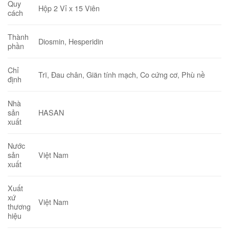
Quy
Hộp 2 Vỉ x 15 Viên
cách
Thành
Diosmin, Hesperidin
phần
Chỉ
Trĩ, Đau chân, Giãn tính mạch,
Co cứng cơ, Phù nề
định
Nhà
HASAN
sản
xuất
Nước
Việt Nam
sản
xuất
Xuất
xứ
Việt Nam
thương
hiệu