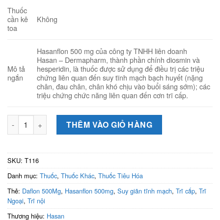
Thuốc
Không
cần kê
toa
Hasanflon 500 mg của công ty TNHH liên doanh
Hasan – Dermapharm, thành phần chính diosmin và
Mô tả
hesperidin, là thuốc được sử dụng để điều trị các triệu
ngắn
chứng liên quan đến suy tĩnh mạch bạch huyết (nặng
chân, đau chân, chân khó chịu vào buổi sáng sớm); các
triệu chứng chức năng liên quan đến cơn trĩ cấp.
Hasanflon 500mg (Hộp 2 vỉ x 15 viên) - Thuốc điều trị trĩ cấp,
THÊM VÀO GIỎ HÀNG
SKU:
T116
Danh mục:
Thuốc
,
Thuốc Khác
,
Thuốc Tiêu Hóa
Thẻ:
Daflon 500Mg
,
Hasanflon 500mg
,
Suy giãn tĩnh mạch
,
Trĩ cấp
,
Trĩ
Ngoại
,
Trĩ nội
Thương hiệu:
Hasan