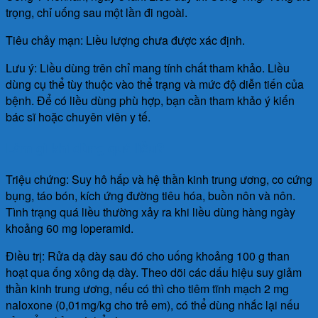
trọng, chỉ uống sau một lần đi ngoài.
Tiêu chảy mạn: Liều lượng chưa được xác định.
Lưu ý: Liều dùng trên chỉ mang tính chất tham khảo. Liều
dùng cụ thể tùy thuộc vào thể trạng và mức độ diễn tiến của
bệnh. Để có liều dùng phù hợp, bạn cần tham khảo ý kiến
bác sĩ hoặc chuyên viên y tế.
Làm gì khi dùng quá liều?
Triệu chứng: Suy hô hấp và hệ thần kinh trung ương, co cứng
bụng, táo bón, kích ứng đường tiêu hóa, buồn nôn và nôn.
Tình trạng quá liều thường xảy ra khi liều dùng hàng ngày
khoảng 60 mg loperamid.
Điều trị: Rửa dạ dày sau đó cho uống khoảng 100 g than
hoạt qua ống xông dạ dày. Theo dõi các dấu hiệu suy giảm
thần kinh trung ương, nếu có thì cho tiêm tĩnh mạch 2 mg
naloxone (0,01mg/kg cho trẻ em), có thể dùng nhắc lại nếu