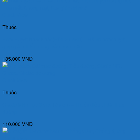
Quick View
Thuốc
Hoạt Huyết Nhất Nhất (Hộp 30 viên) – Hỗ trợ hoạt huyết,
giúp giảm thiểu năng tuần hoàn não
135.000
VND
Quick View
Thuốc
Clazic MR (Hộp 3 vỉ x 10 viên) – Thuốc điều trị đái tháo
đường
110.000
VND
Quick View