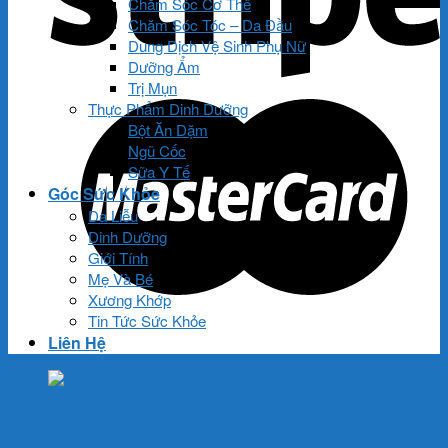
Chăm Sóc Cơ Thể
Chăm Sóc Tóc – Da Đầu
Dung Dịch Vệ Sinh Phụ Nữ
Dưỡng Ẩm
Trị Mụn
Thực Phẩm Dinh Dưỡng
Bột Ăn Dặm
Ngũ Cốc
Sữa Y Tế
Góc Sức Khỏe
Da Liễu
Dinh Dưỡng
Giới Tính
Mẹ Và Bé
Xương Khớp
Tin Tức Sức Khỏe
Liên Hệ