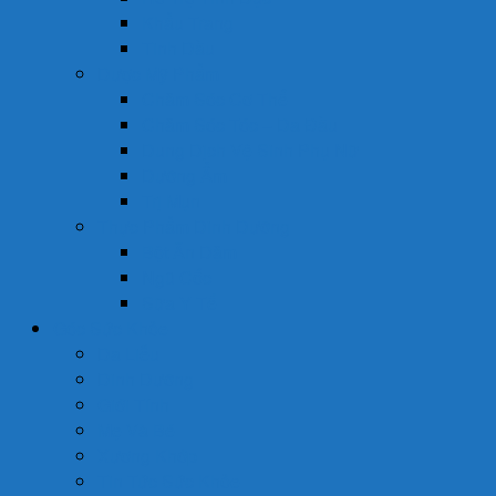
Khẩu Trang
Tinh Dầu
Dược Mỹ Phẩm
Chăm Sóc Cơ Thể
Chăm Sóc Tóc – Da Đầu
Dung Dịch Vệ Sinh Phụ Nữ
Dưỡng Ẩm
Trị Mụn
Thực Phẩm Dinh Dưỡng
Bột Ăn Dặm
Ngũ Cốc
Sữa Y Tế
Góc Sức Khỏe
Da Liễu
Dinh Dưỡng
Giới Tính
Mẹ Và Bé
Xương Khớp
Tin Tức Sức Khỏe