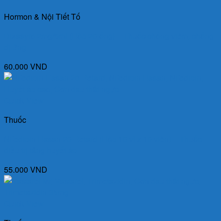
Hormon & Nội Tiết Tố
Dixasyro 2mg/5ml (Hộp 20 ống) – Thuốc chống viêm, chống
dị ứng
60.000
VND
Quick View
Thuốc
Nifedipin Hasan 20 Retard (Hộp 10 vỉ x 10 viên) – Thuốc
điều trị tăng huyết áp
55.000
VND
Quick View