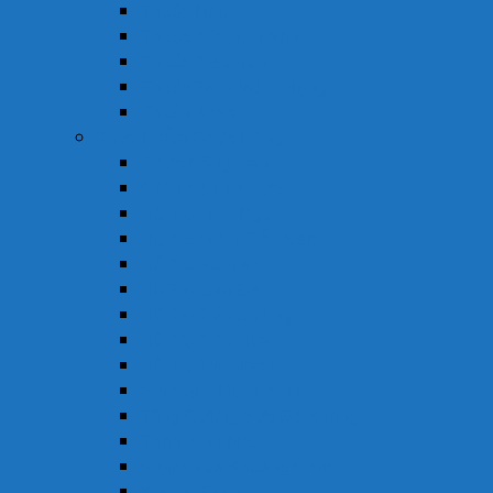
Thuốc Não
Thuốc Trừ Giun Sán
Thuốc Tiêu Hóa
Thuốc Tai – Mũi – Họng
Thuốc Khác
Thực Phẩm Chức Năng
Chức Năng Gan
Cải Thiện Thị Lực
Hỗ Trợ Giấc Ngủ
Hỗ Trợ Giảm Tiểu Đêm
Hỗ Trợ Hô Hấp
Hỗ Trợ Làm Đẹp
Hỗ Trợ Tiểu Đường
Hỗ Trợ Tiêu Hóa
Hỗ Trợ Tim Mạch
Sinh Lý – Nội Tiết Tố
Tăng Cường Sức Đề Kháng
Thần Kinh Não
Vitamin và Khoáng Chất
Xương Khớp