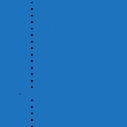
Chức Năng Gan
Cải Thiện Thị Lực
Hỗ Trợ Giấc Ngủ
Hỗ Trợ Giảm Tiểu Đêm
Hỗ Trợ Hô Hấp
Hỗ Trợ Làm Đẹp
Hỗ Trợ Tiểu Đường
Hỗ Trợ Tiêu Hóa
Hỗ Trợ Tim Mạch
Sinh Lý – Nội Tiết Tố
Tăng Cường Sức Đề Kháng
Thần Kinh Não
Vitamin và Khoáng Chất
Xương Khớp
Vật Tư Y Tế
Chăm Sóc Cá Nhân
Chăm Sóc Răng Miệng
Dụng Cụ Sơ Cấp Cứu
Dụng Cụ Theo Dõi
Hỗ Trợ Tình Dục