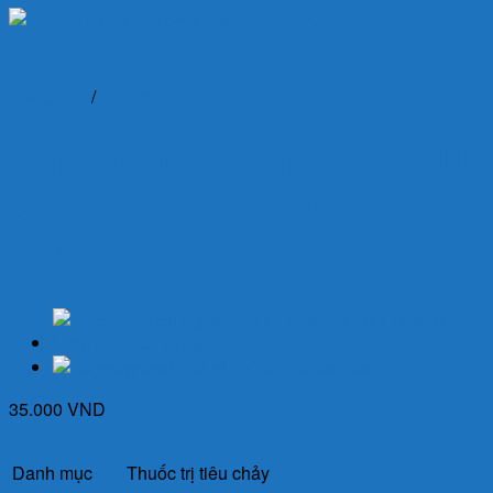
Trang chủ
/
Thuốc
Lopran 2mg (Hộp 10 vỉ x 10
viên) – Thuốc điều trị tiêu
chảy
35.000
VND
Danh mục
Thuốc trị tiêu chảy