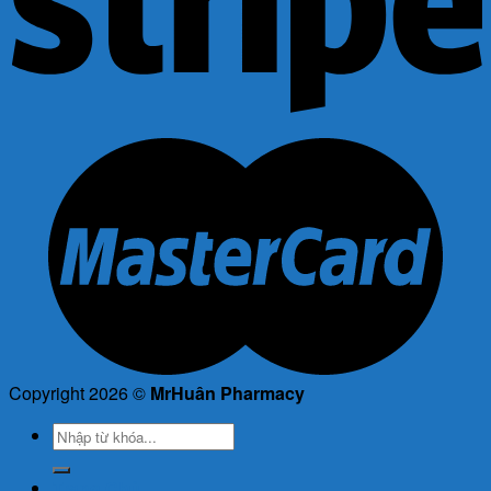
Copyright 2026 ©
MrHuân Pharmacy
Tìm
kiếm:
Trang Chủ