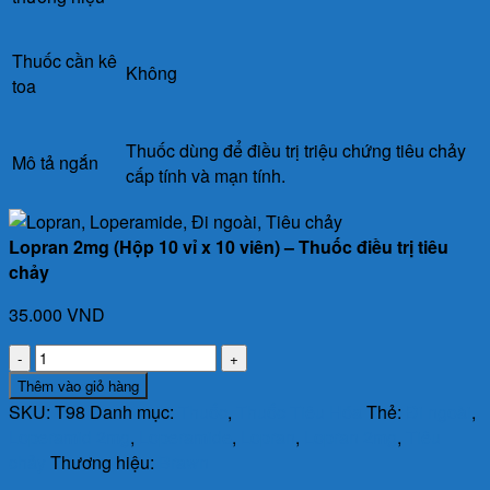
Thuốc cần kê
Không
toa
Thuốc dùng để điều trị triệu chứng tiêu chảy
Mô tả ngắn
cấp tính và mạn tính.
Lopran 2mg (Hộp 10 vỉ x 10 viên) – Thuốc điều trị tiêu
chảy
35.000
VND
Lopran
2mg
Thêm vào giỏ hàng
(Hộp
SKU:
T98
Danh mục:
Thuốc
,
Thuốc Tiêu Hóa
Thẻ:
Đi ngoài
,
10
Loperamid 2mg
,
Loperamide
,
Lopran
,
Lopran 2mg
,
Tiêu
vỉ
chảy
Thương hiệu:
Brawn
x