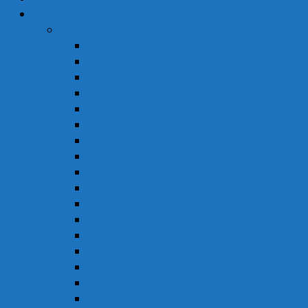
Cửa Hàng
Thuốc
Thuốc Giảm Đau & Chống Viêm
Thuốc Hạ Sốt & Giảm Đau
Thuốc Hormon & Nội Tiết Tố
Thuốc Mắt
Thuốc Chống Dị Ứng
Thuốc Đông Dược
Thuốc Điều Trị Đau Nửa Đầu
Thuốc Điều Trị Gout
Thuốc Điều Trị Hen
Thuốc Điều Trị Parkinson
Thuốc Gan
Thuốc Hô Hấp
Thuốc Kháng Nấm
Thuốc Kháng Sinh
Thuốc Kháng Virus
Thuốc Tim Mạch & Huyết Áp
Thuốc Mỡ Máu & Tiểu Đường