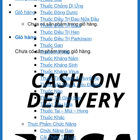
Thuốc Chống Dị Ứng
Giỏ hàng
Thuốc Đông Dược
Thuốc Điều Trị Đau Nửa Đầu
Chưa có sản phẩm trong giỏ hàng.
Thuốc Điều Trị Gout
Thuốc Điều Trị Hen
Giỏ hàng
Thuốc Điều Trị Parkinson
Thuốc Gan
Chưa có sản phẩm trong giỏ hàng.
Thuốc Hô Hấp
Thuốc Kháng Nấm
Thuốc Kháng Sinh
Thuốc Kháng Virus
Thuốc Tim Mạch & Huyết Áp
Thuốc Mỡ Máu & Tiểu Đường
Thuốc Não
Thuốc Trừ Giun Sán
Thuốc Tiêu Hóa
Thuốc Tai – Mũi – Họng
Thuốc Khác
Thực Phẩm Chức Năng
Chức Năng Gan
Cải Thiện Thị Lực