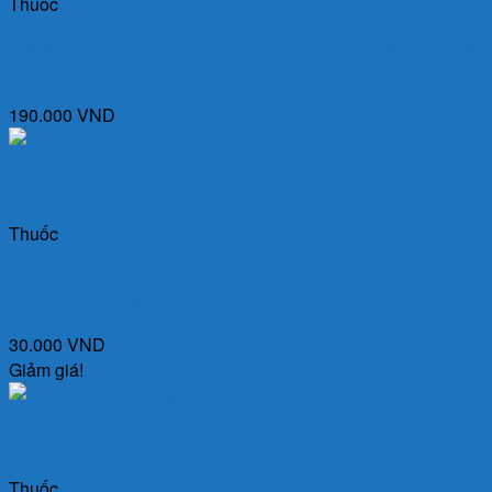
Thuốc
Vastarel Mr (Hộp 2 vỉ x 30 viên) – Thuốc điều trị cơn đau thắt
ngực
190.000
VND
Quick View
Thuốc
Heptaminol 187.8mg (Hộp 2 vỉ x 10 viên) – Thuốc điều trị hạ
huyết áp, huyết áp thấp
30.000
VND
Giảm giá!
Quick View
Thuốc