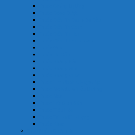
Thuốc Chống Dị Ứng
Thuốc Đông Dược
Thuốc Điều Trị Đau Nửa Đầu
Thuốc Điều Trị Gout
Thuốc Điều Trị Hen
Thuốc Điều Trị Parkinson
Thuốc Gan
Thuốc Hô Hấp
Thuốc Kháng Nấm
Thuốc Kháng Sinh
Thuốc Kháng Virus
Thuốc Tim Mạch & Huyết Áp
Thuốc Mỡ Máu & Tiểu Đường
Thuốc Não
Thuốc Trừ Giun Sán
Thuốc Tiêu Hóa
Thuốc Tai – Mũi – Họng
Thuốc Khác
Thực Phẩm Chức Năng