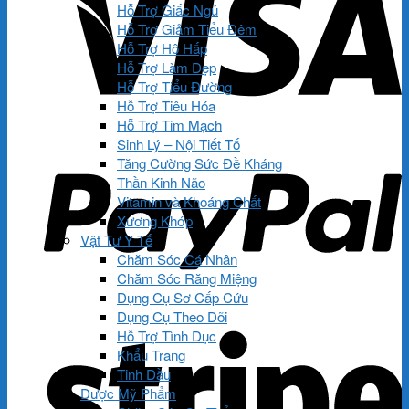
Hỗ Trợ Giấc Ngủ
Hỗ Trợ Giảm Tiểu Đêm
Hỗ Trợ Hô Hấp
Hỗ Trợ Làm Đẹp
Hỗ Trợ Tiểu Đường
Hỗ Trợ Tiêu Hóa
Hỗ Trợ Tim Mạch
Sinh Lý – Nội Tiết Tố
Tăng Cường Sức Đề Kháng
Thần Kinh Não
Vitamin và Khoáng Chất
Xương Khớp
Vật Tư Y Tế
Chăm Sóc Cá Nhân
Chăm Sóc Răng Miệng
Dụng Cụ Sơ Cấp Cứu
Dụng Cụ Theo Dõi
Hỗ Trợ Tình Dục
Khẩu Trang
Tinh Dầu
Dược Mỹ Phẩm