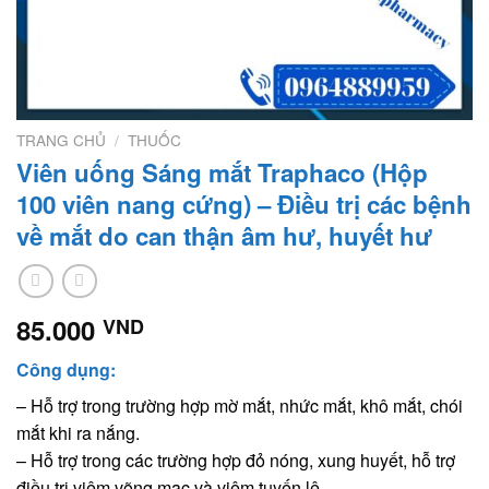
TRANG CHỦ
/
THUỐC
Viên uống Sáng mắt Traphaco (Hộp
100 viên nang cứng) – Điều trị các bệnh
về mắt do can thận âm hư, huyết hư
85.000
VND
Công dụng:
– Hỗ trợ trong trường hợp mờ mắt, nhức mắt, khô mắt, chói
mắt khi ra nắng.
– Hỗ trợ trong các trường hợp đỏ nóng, xung huyết, hỗ trợ
điều trị viêm võng mạc và viêm tuyến lệ.