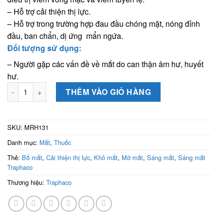
– Hỗ trợ cải thiện thị lực.
– Hỗ trợ trong trường hợp đau đầu chóng mặt, nóng đỉnh
đầu, ban chẩn, dị ứng mẩn ngứa.
Đối tượng sử dụng:
– Người gặp các vấn đề về mắt do can thận âm hư, huyết
hư.
Viên uống Sáng mắt Traphaco (Hộp 100 viên nang cứng) - Điều
THÊM VÀO GIỎ HÀNG
SKU:
MRH131
Danh mục:
Mắt
,
Thuốc
Thẻ:
Bổ mắt
,
Cải thiện thị lực
,
Khô mắt
,
Mờ mắt
,
Sáng mắt
,
Sáng mắt
Traphaco
Thương hiệu:
Traphaco