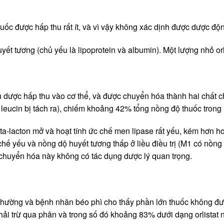
uốc được hấp thu rất ít, và vì vậy không xác dịnh được dược độ
 huyết tương (chủ yếu là lipoprotein và albumin). Một lượng nhỏ o
 dược hấp thu vào cơ thể, và được chuyển hóa thành hai chất c
 leucin bị tách ra), chiếm khoảng 42% tổng nồng độ thuốc trong
lacton mở và hoạt tính ức chế men lipase rất yếu, kém hơn hoạt
 chế yếu và nồng dộ huyết tương thấp ở liều điều trị (M1 có nồn
 chuyển hóa này không có tác dụng dược lý quan trọng.
thường và bệnh nhân béo phì cho thấy phần lớn thuốc không đượ
i trừ qua phân và trong số đó khoảng 83% dưới dạng orlistat 