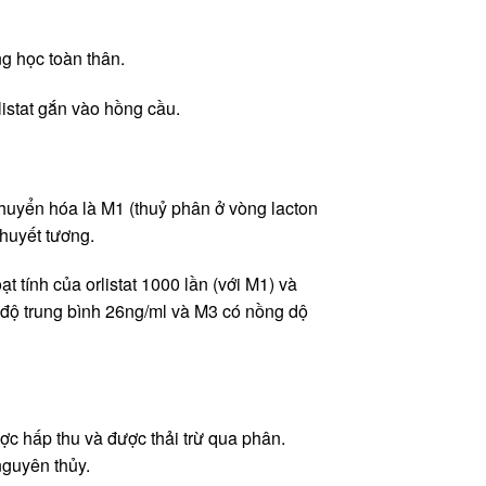
ng học toàn thân.
rlistat gắn vào hồng cầu.
huyển hóa là M1 (thuỷ phân ở vòng lacton
 huyết tương.
 tính của orlistat 1000 lần (với M1) và
g độ trung bình 26ng/ml và M3 có nồng dộ
c hấp thu và được thải trừ qua phân.
nguyên thủy.