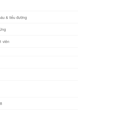
áu & tiểu đường
cứng
1 viên
18