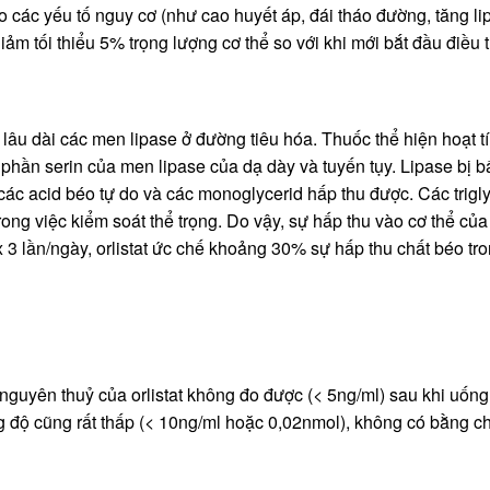
các yếu tố nguy cơ (như cao huyết áp, đái tháo đường, tăng lipid
m tối thiểu 5% trọng lượng cơ thể so với khi mới bắt đầu điều tr
 lâu dài các men lipase ở đường tiêu hóa. Thuốc thể hiện hoạt tí
i phần serin của men lipase của dạ dày và tuyến tụy. Lipase bị 
 các acid béo tự do và các monoglycerid hấp thu được. Các trig
trong việc kiểm soát thể trọng. Do vậy, sự hấp thu vào cơ thể củ
x 3 lần/ngày, orlistat ức chế khoảng 30% sự hấp thu chất béo tro
 nguyên thuỷ của orlistat không đo được (< 5ng/ml) sau khi uống 8
ng độ cũng rất thấp (< 10ng/ml hoặc 0,02nmol), không có bằng c