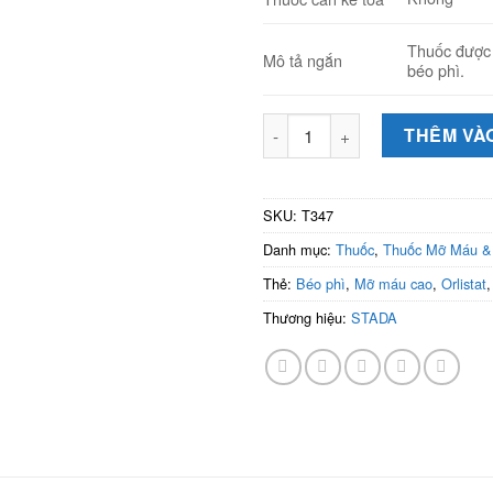
Thuốc được d
Mô tả ngắn
béo phì.
Orlistat Stada 120mg (Hộp 2 vỉ
THÊM VÀ
SKU:
T347
Danh mục:
Thuốc
,
Thuốc Mỡ Máu &
Thẻ:
Béo phì
,
Mỡ máu cao
,
Orlistat
Thương hiệu:
STADA