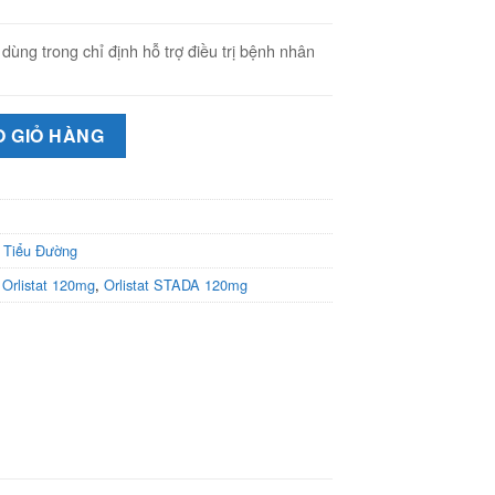
ùng trong chỉ định hỗ trợ điều trị bệnh nhân
 x 21 viên) - Hỗ trợ cùng với chế độ ăn giảm nhẹ calo trong điều
O GIỎ HÀNG
 Tiểu Đường
,
Orlistat 120mg
,
Orlistat STADA 120mg