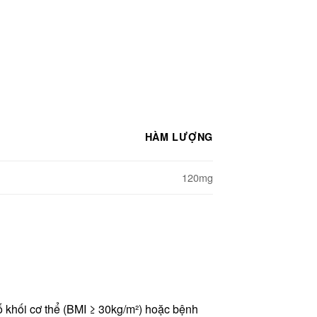
HÀM LƯỢNG
120mg
số khối cơ thể (BMI ≥ 30kg/m²) hoặc bệnh