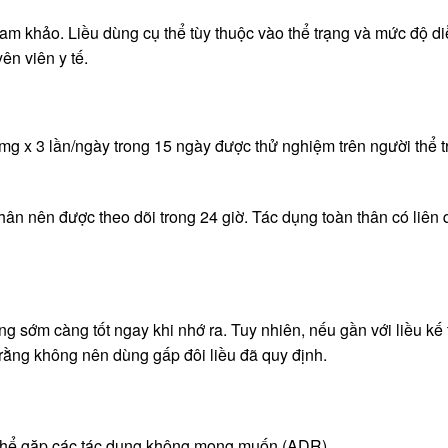
ham khảo. Liều dùng cụ thể tùy thuộc vào thể trạng và mức độ d
ên viên y tế.
0mg x 3 lần/ngày trong 15 ngày được thử nghiệm trên người thể 
nhân nên được theo dõi trong 24 giờ. Tác dụng toàn thân có liên
 sớm càng tốt ngay khi nhớ ra. Tuy nhiên, nếu gần với liều kế 
 rằng không nên dùng gấp đôi liều đã quy định.
 thể gặp các tác dụng không mong muốn (ADR).