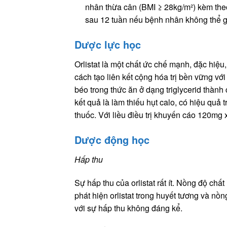
nhân thừa cân (BMI ≥ 28kg/m²) kèm theo 
sau 12 tuần nếu bệnh nhân không thể giả
Dược lực học
Orlistat là một chất ức chế mạnh, đặc hiệu,
cách tạo liên kết cộng hóa trị bền vững vớ
béo trong thức ăn ở dạng triglycerid thành
kết quả là làm thiếu hụt calo, có hiệu quả 
thuốc. Với liều điều trị khuyến cáo 120mg 
Dược động học
Hấp thu
Sự hấp thu của orlistat rất ít. Nồng độ chất
phát hiện orlistat trong huyết tương và nồ
với sự hấp thu không đáng kể.