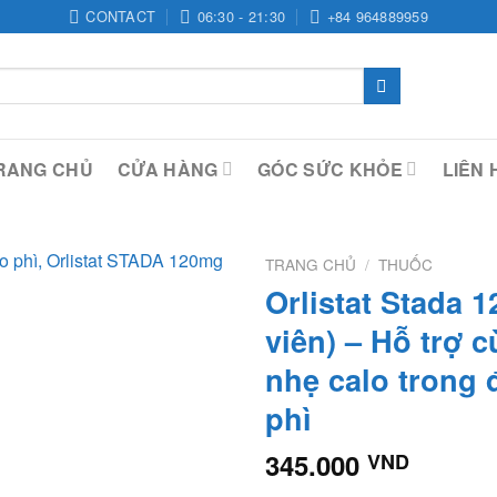
CONTACT
06:30 - 21:30
+84 964889959
RANG CHỦ
CỬA HÀNG
GÓC SỨC KHỎE
LIÊN 
TRANG CHỦ
/
THUỐC
Orlistat Stada 
viên) – Hỗ trợ 
nhẹ calo trong 
phì
345.000
VND