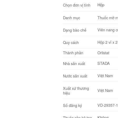
Hộp
Chọn đơn vị tính
Danh mục
Thuốc mỡ m
Viên nang 
Dạng bào chế
Hộp 2 vỉ x 2
Quy cách
Thành phần
Orlistat
STADA
Nhà sản xuất
Việt Nam
Nước sản xuất
Xuất xứ thương
Việt Nam
hiệu
VD-29357-
Số đăng ký
Không
Thuốc cần kê toa