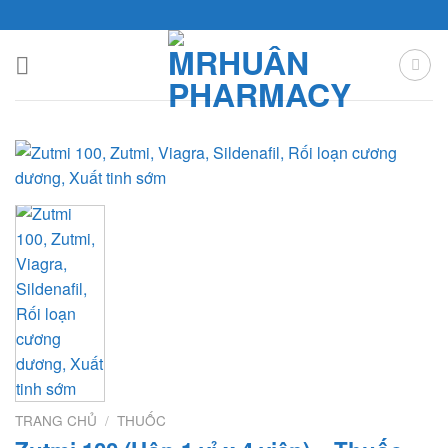
Skip
to
content
TRANG CHỦ
/
THUỐC