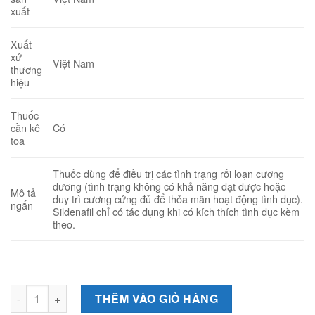
xuất
Xuất
xứ
Việt Nam
thương
hiệu
Thuốc
Có
cần kê
toa
Thuốc dùng để điều trị các tình trạng rối loạn cương
dương (tình trạng không có khả năng đạt được hoặc
Mô tả
duy trì cương cứng đủ để thỏa mãn hoạt động tình dục).
ngắn
Sildenafil chỉ có tác dụng khi có kích thích tình dục kèm
theo.
Zutmi 100 (Hộp 1 vỉ x 4 viên) - Thuốc điều trị rối loạn cương 
THÊM VÀO GIỎ HÀNG