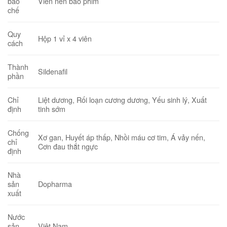
Viên nén bao phim
bào
chế
Quy
Hộp 1 vỉ x 4 viên
cách
Thành
Sildenafil
phần
Liệt dương, Rối loạn cương dương, Yếu sinh lý, Xuất
Chỉ
tinh sớm
định
Chống
Xơ gan, Huyết áp thấp, Nhồi máu cơ tim, Á vảy nến,
chỉ
Cơn đau thắt ngực
định
Nhà
Dopharma
sản
xuất
Nước
Việt Nam
sản