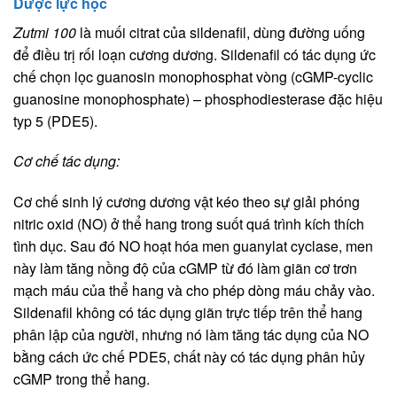
Dược lực học
Zutmi 100
là muối citrat của sildenafil, dùng đường uống
để điều trị rối loạn cương dương. Sildenafil có tác dụng ức
chế chọn lọc guanosin monophosphat vòng (cGMP-cyclic
guanosine monophosphate) – phosphodiesterase đặc hiệu
typ 5 (PDE5).
Cơ chế tác dụng:
Cơ chế sinh lý cương dương vật kéo theo sự giải phóng
nitric oxid (NO) ở thể hang trong suốt quá trình kích thích
tình dục. Sau đó NO hoạt hóa men guanylat cyclase, men
này làm tăng nồng độ của cGMP từ đó làm giãn cơ trơn
mạch máu của thể hang và cho phép dòng máu chảy vào.
Sildenafil không có tác dụng giãn trực tiếp trên thể hang
phân lập của người, nhưng nó làm tăng tác dụng của NO
bằng cách ức chế PDE5, chất này có tác dụng phân hủy
cGMP trong thể hang.