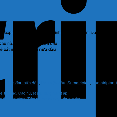
expharm, có thành phần chính là Sumatriptan. Đây là thuốc đư
c để cắt ngay cơn đau nửa đầu
hẻ:
Cơn đau nửa đầu
,
Đau nửa đầu
,
Sumatriptan
,
Sumatriptan