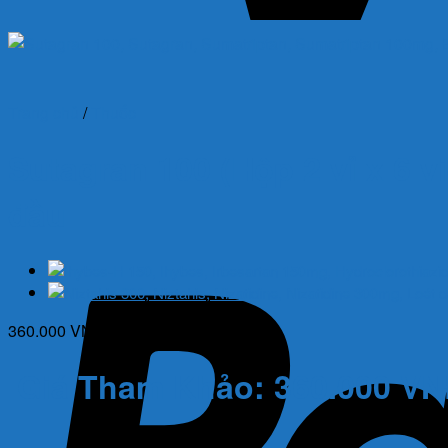
Trang chủ
/
Thuốc
Sutagran 100 (Hộp 2 vỉ x 6 v
đầu
360.000
VND
Giá Tham Khảo: 360.000 V