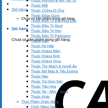
Thuốc Hormon & Nội Tiết Tố
Thuốc Mắt
Giỏ hàng
Thuốc Chống Dị Ứng
Thuốc Đông Dược
Chưa có sản phẩm trong giỏ hàng.
Thuốc Điều Trị Đau Nửa Đầu
Thuốc Điều Trị Gout
Giỏ hàng
Thuốc Điều Trị Hen
Thuốc Điều Trị Parkinson
Chưa có sản phẩm trong giỏ hàng.
Thuốc Gan
Thuốc Hô Hấp
Thuốc Kháng Nấm
Thuốc Kháng Sinh
Thuốc Kháng Virus
Thuốc Tim Mạch & Huyết Áp
Thuốc Mỡ Máu & Tiểu Đường
Thuốc Não
Thuốc Trừ Giun Sán
Thuốc Tiêu Hóa
Thuốc Tai – Mũi – Họng
Thuốc Khác
Thực Phẩm Chức Năng
Chức Năng Gan