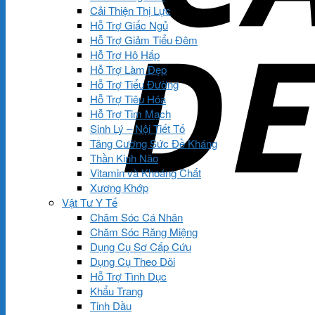
Cải Thiện Thị Lực
Hỗ Trợ Giấc Ngủ
Hỗ Trợ Giảm Tiểu Đêm
Hỗ Trợ Hô Hấp
Hỗ Trợ Làm Đẹp
Hỗ Trợ Tiểu Đường
Hỗ Trợ Tiêu Hóa
Hỗ Trợ Tim Mạch
Sinh Lý – Nội Tiết Tố
Tăng Cường Sức Đề Kháng
Thần Kinh Não
Vitamin và Khoáng Chất
Xương Khớp
Vật Tư Y Tế
Chăm Sóc Cá Nhân
Chăm Sóc Răng Miệng
Dụng Cụ Sơ Cấp Cứu
Dụng Cụ Theo Dõi
Hỗ Trợ Tình Dục
Khẩu Trang
Tinh Dầu