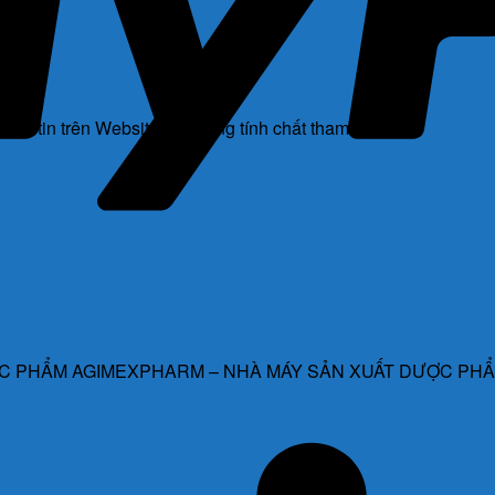
hông tin trên Website chỉ mang tính chất tham khảo.
C PHẨM AGIMEXPHARM – NHÀ MÁY SẢN XUẤT DƯỢC PHẨ