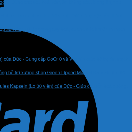
i) - Dùng cho tiêu hoá kém, ăn không tiêu, biếng ăn, tiêu
Rutin C Bcomplex (Hộp 30 viên) - Giúp tăng sức bền thành
 30 viên) - Giúp chống oxy hoá, tốt cho sức khoẻ tim mạch
) của Đức - Cung cấp CoQ10 và Vitamin giúp hỗ trợ tim mạch,
ống hỗ trợ xương khớp Green Lipped Mussel Kapseln (Lọ 60
es Kapseln (Lọ 30 viên) của Đức - Giúp chuyển hoá đường,