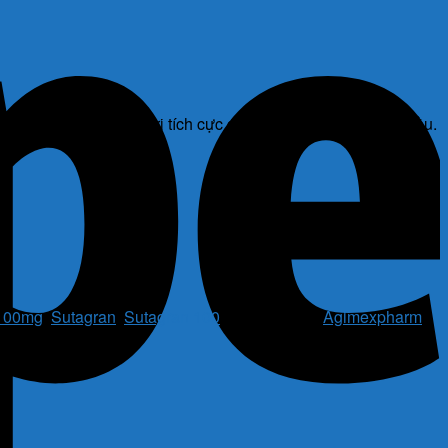
ợc sử dụng để điều trị tích cực để cắt ngay cơn đau nửa đầu.
 100mg
,
Sutagran
,
Sutagran 100
Thương hiệu:
Agimexpharm