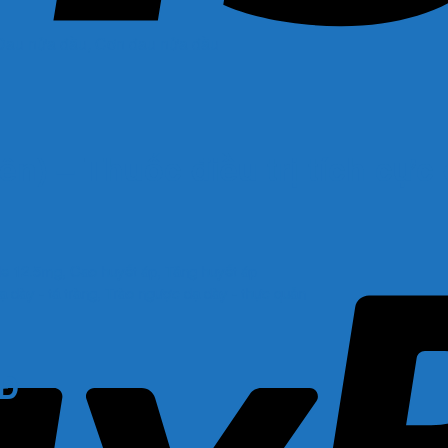
iên) – Thuốc điều trị tích cự
NĐ