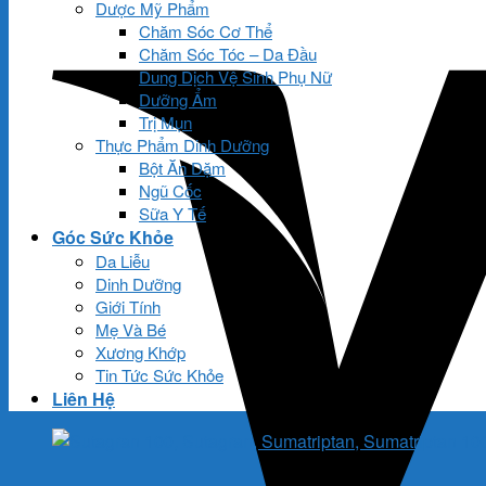
Dược Mỹ Phẩm
Chăm Sóc Cơ Thể
Chăm Sóc Tóc – Da Đầu
Dung Dịch Vệ Sinh Phụ Nữ
Dưỡng Ẩm
Trị Mụn
Thực Phẩm Dinh Dưỡng
Bột Ăn Dặm
Ngũ Cốc
Sữa Y Tế
Góc Sức Khỏe
Da Liễu
Dinh Dưỡng
Giới Tính
Mẹ Và Bé
Xương Khớp
Tin Tức Sức Khỏe
Liên Hệ