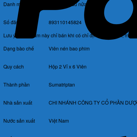
Danh mục
Thuốc trị đau nửa đầu
Số đăng ký
893110145824
Lưu ý: Sản phẩm này chỉ bán khi có chỉ định của bác sĩ, mọi t
Dạng bào chế
Viên nén bao phim
Quy cách
Hộp 2 Vỉ x 6 Viên
Thành phần
Sumatriptan
Nhà sản xuất
CHI NHÁNH CÔNG TY CỔ PHẦN DƯỢ
Nước sản xuất
Việt Nam