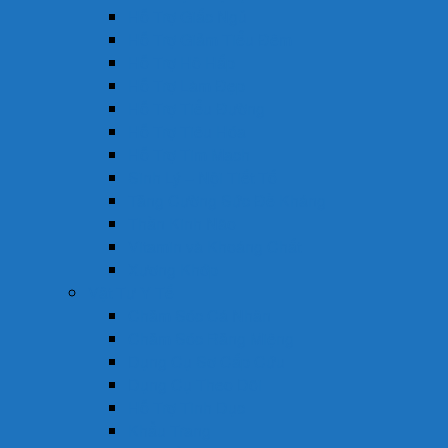
Hỗ Trợ Giấc Ngủ
Hỗ Trợ Giảm Tiểu Đêm
Hỗ Trợ Hô Hấp
Hỗ Trợ Làm Đẹp
Hỗ Trợ Tiểu Đường
Hỗ Trợ Tiêu Hóa
Hỗ Trợ Tim Mạch
Sinh Lý – Nội Tiết Tố
Tăng Cường Sức Đề Kháng
Thần Kinh Não
Vitamin và Khoáng Chất
Xương Khớp
Vật Tư Y Tế
Chăm Sóc Cá Nhân
Chăm Sóc Răng Miệng
Dụng Cụ Sơ Cấp Cứu
Dụng Cụ Theo Dõi
Hỗ Trợ Tình Dục
Khẩu Trang