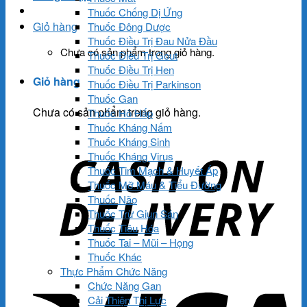
Thuốc Chống Dị Ứng
Giỏ hàng
Thuốc Đông Dược
Thuốc Điều Trị Đau Nửa Đầu
Chưa có sản phẩm trong giỏ hàng.
Thuốc Điều Trị Gout
Thuốc Điều Trị Hen
Giỏ hàng
Thuốc Điều Trị Parkinson
Thuốc Gan
Chưa có sản phẩm trong giỏ hàng.
Thuốc Hô Hấp
Thuốc Kháng Nấm
Thuốc Kháng Sinh
Thuốc Kháng Virus
Thuốc Tim Mạch & Huyết Áp
Thuốc Mỡ Máu & Tiểu Đường
Thuốc Não
Thuốc Trừ Giun Sán
Thuốc Tiêu Hóa
Thuốc Tai – Mũi – Họng
Thuốc Khác
Thực Phẩm Chức Năng
Chức Năng Gan
Cải Thiện Thị Lực