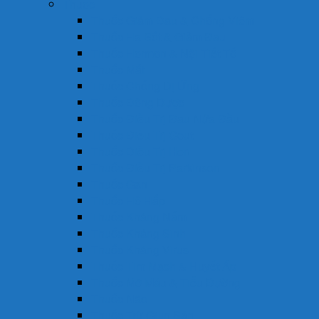
Thuốc
Thuốc Giảm Đau & Chống Viêm
Thuốc Hạ Sốt & Giảm Đau
Thuốc Hormon & Nội Tiết Tố
Thuốc Mắt
Thuốc Chống Dị Ứng
Thuốc Đông Dược
Thuốc Điều Trị Đau Nửa Đầu
Thuốc Điều Trị Gout
Thuốc Điều Trị Hen
Thuốc Điều Trị Parkinson
Thuốc Gan
Thuốc Hô Hấp
Thuốc Kháng Nấm
Thuốc Kháng Sinh
Thuốc Kháng Virus
Thuốc Tim Mạch & Huyết Áp
Thuốc Mỡ Máu & Tiểu Đường
Thuốc Não
Thuốc Trừ Giun Sán