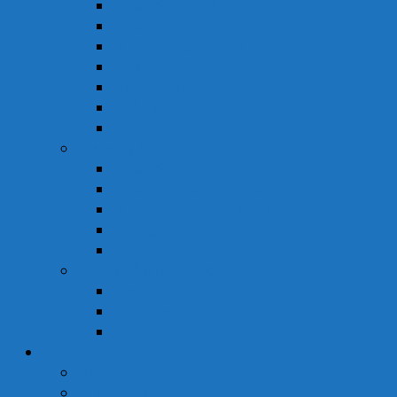
Chăm Sóc Cá Nhân
Chăm Sóc Răng Miệng
Dụng Cụ Sơ Cấp Cứu
Dụng Cụ Theo Dõi
Hỗ Trợ Tình Dục
Khẩu Trang
Tinh Dầu
Dược Mỹ Phẩm
Chăm Sóc Cơ Thể
Chăm Sóc Tóc – Da Đầu
Dung Dịch Vệ Sinh Phụ Nữ
Dưỡng Ẩm
Trị Mụn
Thực Phẩm Dinh Dưỡng
Bột Ăn Dặm
Ngũ Cốc
Sữa Y Tế
Góc Sức Khỏe
Da Liễu
Dinh Dưỡng