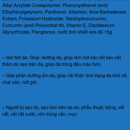
Alkyl Acrylate Crosspolymer, Phenoxyethanol (and)
Ethylhexylgelycerin, Panthenol, Allantoin, Aloe Barbadensis
Extract, Potassium Hydroxide, Tetrahydrocurcumin,
Curcumin (and) Polysorbat 80, Vitamin E, Dipotassium
Glycyrrhizate, Frangrance, nước tinh khiết vừa đủ 15g.
Công dụng:
– Gel bôi da; Giúp: dưỡng da, giúp làm mờ các vết sẹo vết
thâm do sẹo trên da, giúp da trông đều màu hơn.
– Góp phần dưỡng ẩm da, giúp cải thiện tình trạng da khô nẻ,
chai sần, nứt gót.
Đối tượng sử dụng:
– Người bị sẹo lồi, sẹo lõm trên da do: phẫu thuật, bỏng, vết
cắt, vết cắt xước, côn trùng cắn, mụn.
Cách dùng: