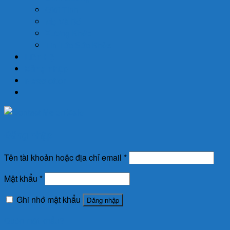
Giới Tính
Mẹ Và Bé
Xương Khớp
Tin Tức Sức Khỏe
Liên Hệ
Đăng nhập
Newsletter
Đăng nhập
Tên tài khoản hoặc địa chỉ email
*
Mật khẩu
*
Ghi nhớ mật khẩu
Đăng nhập
Quên mật khẩu?