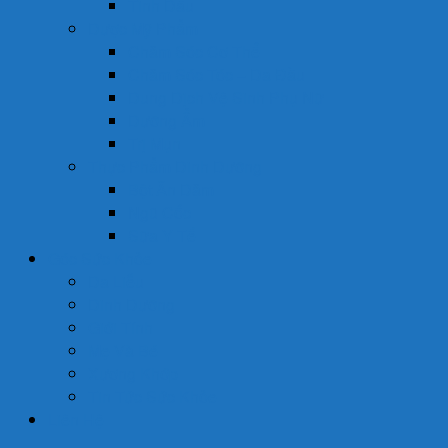
Tinh Dầu
Dược Mỹ Phẩm
Chăm Sóc Cơ Thể
Chăm Sóc Tóc – Da Đầu
Dung Dịch Vệ Sinh Phụ Nữ
Dưỡng Ẩm
Trị Mụn
Thực Phẩm Dinh Dưỡng
Bột Ăn Dặm
Ngũ Cốc
Sữa Y Tế
Góc Sức Khỏe
Da Liễu
Dinh Dưỡng
Giới Tính
Mẹ Và Bé
Xương Khớp
Tin Tức Sức Khỏe
Liên Hệ