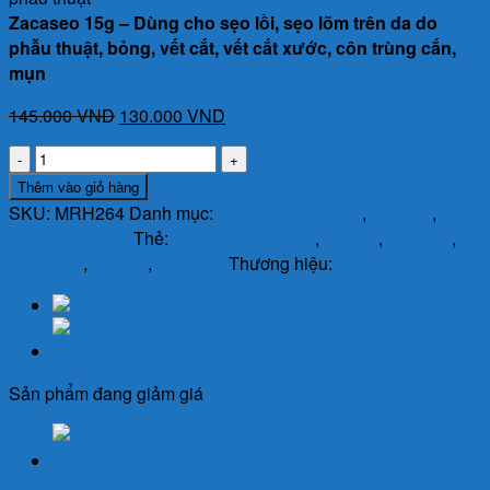
Zacaseo 15g – Dùng cho sẹo lồi, sẹo lõm trên da do
phẫu thuật, bỏng, vết cắt, vết cắt xước, côn trùng cắn,
mụn
Giá
Giá
145.000
VND
130.000
VND
gốc
hiện
Zacaseo
là:
tại
15g
Thêm vào giỏ hàng
145.000 VND.
là:
-
SKU:
MRH264
Danh mục:
Chăm Sóc Cơ Thể
,
Da Liễu
,
130.000 VND.
Dùng
Dược Mỹ Phẩm
Thẻ:
Sẹo do phẫu thuật
,
Sẹo lồi
,
Sẹo lõm
,
cho
Sẹo thâm
,
Trị Sẹo
,
Zacaseo
Thương hiệu:
Dược Pháp Mỹ
sẹo
lồi,
sẹo
lõm
trên
Sản phẩm đang giảm giá
da
do
phẫu
thuật,
Men vi sinh Lactogophapmy (Hộp 30 gói) - Dùng cho