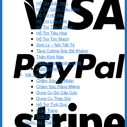
Hỗ Trợ Giấc Ngủ
Hỗ Trợ Giảm Tiểu Đêm
Hỗ Trợ Hô Hấp
Hỗ Trợ Làm Đẹp
Hỗ Trợ Tiểu Đường
Hỗ Trợ Tiêu Hóa
Hỗ Trợ Tim Mạch
Sinh Lý – Nội Tiết Tố
Tăng Cường Sức Đề Kháng
Thần Kinh Não
Vitamin và Khoáng Chất
Xương Khớp
Vật Tư Y Tế
Chăm Sóc Cá Nhân
Chăm Sóc Răng Miệng
Dụng Cụ Sơ Cấp Cứu
Dụng Cụ Theo Dõi
Hỗ Trợ Tình Dục
Khẩu Trang
Tinh Dầu
Dược Mỹ Phẩm