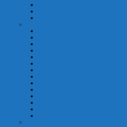
Thuốc Tiêu Hóa
Thuốc Tai – Mũi – Họng
Thuốc Khác
Thực Phẩm Chức Năng
Chức Năng Gan
Cải Thiện Thị Lực
Hỗ Trợ Giấc Ngủ
Hỗ Trợ Giảm Tiểu Đêm
Hỗ Trợ Hô Hấp
Hỗ Trợ Làm Đẹp
Hỗ Trợ Tiểu Đường
Hỗ Trợ Tiêu Hóa
Hỗ Trợ Tim Mạch
Sinh Lý – Nội Tiết Tố
Tăng Cường Sức Đề Kháng
Thần Kinh Não
Vitamin và Khoáng Chất
Xương Khớp
Vật Tư Y Tế