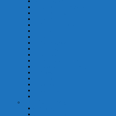
Thuốc Đông Dược
Thuốc Điều Trị Đau Nửa Đầu
Thuốc Điều Trị Gout
Thuốc Điều Trị Hen
Thuốc Điều Trị Parkinson
Thuốc Gan
Thuốc Hô Hấp
Thuốc Kháng Nấm
Thuốc Kháng Sinh
Thuốc Kháng Virus
Thuốc Tim Mạch & Huyết Áp
Thuốc Mỡ Máu & Tiểu Đường
Thuốc Não
Thuốc Trừ Giun Sán
Thuốc Tiêu Hóa
Thuốc Tai – Mũi – Họng
Thuốc Khác
Thực Phẩm Chức Năng
Chức Năng Gan
Cải Thiện Thị Lực