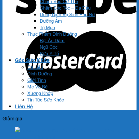
Chăm Sóc Cơ Thể
Chăm Sóc Tóc – Da Đầu
Dung Dịch Vệ Sinh Phụ Nữ
Dưỡng Ẩm
Trị Mụn
Thực Phẩm Dinh Dưỡng
Bột Ăn Dặm
Ngũ Cốc
Sữa Y Tế
Góc Sức Khỏe
Da Liễu
Dinh Dưỡng
Giới Tính
Mẹ Và Bé
Xương Khớp
Tin Tức Sức Khỏe
Liên Hệ
Giảm giá!