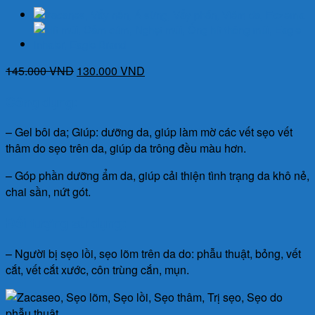
Giá
Giá
145.000
VND
130.000
VND
gốc
hiện
Công dụng:
là:
tại
145.000 VND.
là:
– Gel bôi da; Giúp: dưỡng da, giúp làm mờ các vết sẹo vết
130.000 VND.
thâm do sẹo trên da, giúp da trông đều màu hơn.
– Góp phần dưỡng ẩm da, giúp cải thiện tình trạng da khô nẻ,
chai sần, nứt gót.
Đối tượng sử dụng:
– Người bị sẹo lồi, sẹo lõm trên da do: phẫu thuật, bỏng, vết
cắt, vết cắt xước, côn trùng cắn, mụn.