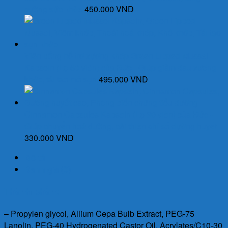
cường sức khỏe
450.000
VND
Viên uống hỗ trợ xương khớp Green Lipped Mussel
Kapseln (Lọ 60 viên) của Đức - Giúp giảm đau xương
khớp, tái tạo mô sụn
495.000
VND
Cinnamon Capsules Kapseln (Lọ 30 viên) của Đức -
Giúp chuyển hoá đường, cải thiện chỉ số đường huyết
330.000
VND
Mô tả
Đánh giá (0)
Thành phần:
– Propylen glycol, Allium Cepa Bulb Extract, PEG-75
Lanolin, PEG-40 Hydrogenated Castor Oil, Acrylates/C10-30