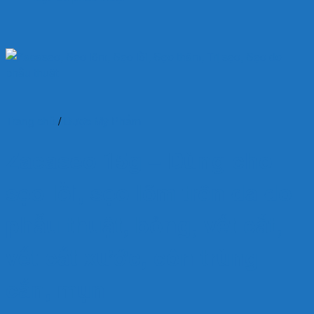
Trang chủ
/
Dược Mỹ Phẩm
Zacaseo 15g – Dùng cho
sẹo lồi, sẹo lõm trên da do
phẫu thuật, bỏng, vết cắt,
vết cắt xước, côn trùng
cắn, mụn