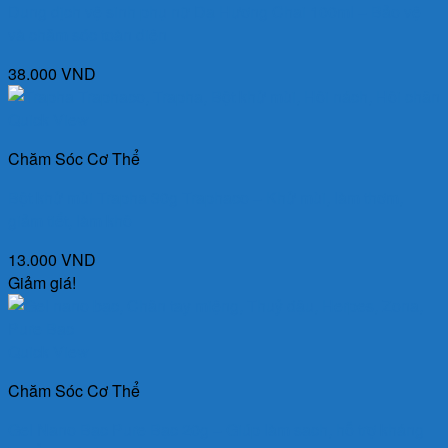
Dung dịch vệ sinh phụ nữ Dạ Hương Chai 100ml – Bảo vệ
và chăm sóc toàn diện
38.000
VND
Quick View
Chăm Sóc Cơ Thể
Bột khử mùi Trapha 30g Traphaco – Khử mùi, làm thơm,
giảm tiết, làm khô
13.000
VND
Giảm giá!
Quick View
Chăm Sóc Cơ Thể
Gel Nano Bạc Pure Bạc 20g – Giúp làm sạch, hỗ trợ kháng