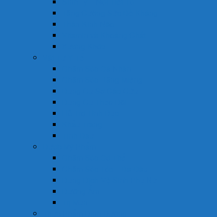
Sinh Lý – Nội Tiết Tố
Tăng Cường Sức Đề Kháng
Thần Kinh Não
Vitamin và Khoáng Chất
Xương Khớp
Vật Tư Y Tế
Chăm Sóc Cá Nhân
Chăm Sóc Răng Miệng
Dụng Cụ Sơ Cấp Cứu
Dụng Cụ Theo Dõi
Hỗ Trợ Tình Dục
Khẩu Trang
Tinh Dầu
Dược Mỹ Phẩm
Chăm Sóc Cơ Thể
Chăm Sóc Tóc – Da Đầu
Dung Dịch Vệ Sinh Phụ Nữ
Dưỡng Ẩm
Trị Mụn
Thực Phẩm Dinh Dưỡng