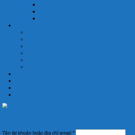
Bột Ăn Dặm
Ngũ Cốc
Sữa Y Tế
Góc Sức Khỏe
Da Liễu
Dinh Dưỡng
Giới Tính
Mẹ Và Bé
Xương Khớp
Tin Tức Sức Khỏe
Liên Hệ
Đăng nhập
Newsletter
Đăng nhập
Tên tài khoản hoặc địa chỉ email
*