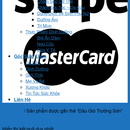
Chăm Sóc Cơ Thể
Chăm Sóc Tóc – Da Đầu
Dung Dịch Vệ Sinh Phụ Nữ
Dưỡng Ẩm
Trị Mụn
Thực Phẩm Dinh Dưỡng
Bột Ăn Dặm
Ngũ Cốc
Sữa Y Tế
Góc Sức Khỏe
Da Liễu
Dinh Dưỡng
Giới Tính
Mẹ Và Bé
Xương Khớp
Tin Tức Sức Khỏe
Liên Hệ
Trang chủ
/
Sản phẩm được gắn thẻ “Dầu Gió Trường Sơn”
Lọc
Hiển thị kết quả duy nhất