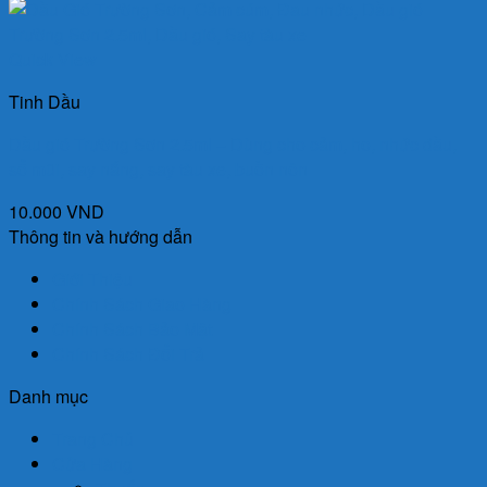
Quick View
Tinh Dầu
Dầu gió Trường Sơn 2.5ml – Dùng cho cảm, ho, nhức đầu,
sổ mũi, say nắng, say tàu xe, buồn nôn
10.000
VND
Thông tin và hướng dẫn
Giới Thiệu
Chính Sách Giao Hàng
Chính Sách Bảo Mật
Chính Sách Đổi Trả
Danh mục
Trang Chủ
Cửa Hàng