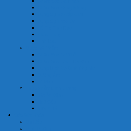
Chăm Sóc Cá Nhân
Chăm Sóc Răng Miệng
Dụng Cụ Sơ Cấp Cứu
Dụng Cụ Theo Dõi
Hỗ Trợ Tình Dục
Khẩu Trang
Tinh Dầu
Dược Mỹ Phẩm
Chăm Sóc Cơ Thể
Chăm Sóc Tóc – Da Đầu
Dung Dịch Vệ Sinh Phụ Nữ
Dưỡng Ẩm
Trị Mụn
Thực Phẩm Dinh Dưỡng
Bột Ăn Dặm
Ngũ Cốc
Sữa Y Tế
Góc Sức Khỏe
Da Liễu
Dinh Dưỡng