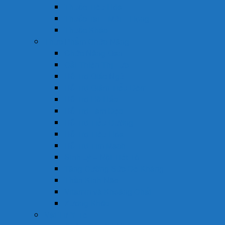
Thuốc Tiêu Hóa
Thuốc Tai – Mũi – Họng
Thuốc Khác
Thực Phẩm Chức Năng
Chức Năng Gan
Cải Thiện Thị Lực
Hỗ Trợ Giấc Ngủ
Hỗ Trợ Giảm Tiểu Đêm
Hỗ Trợ Hô Hấp
Hỗ Trợ Làm Đẹp
Hỗ Trợ Tiểu Đường
Hỗ Trợ Tiêu Hóa
Hỗ Trợ Tim Mạch
Sinh Lý – Nội Tiết Tố
Tăng Cường Sức Đề Kháng
Thần Kinh Não
Vitamin và Khoáng Chất
Xương Khớp
Vật Tư Y Tế