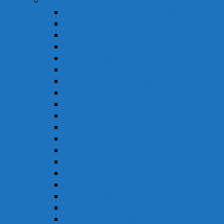
Thuốc
Thuốc Giảm Đau & Chống Viêm
Thuốc Hạ Sốt & Giảm Đau
Thuốc Hormon & Nội Tiết Tố
Thuốc Mắt
Thuốc Chống Dị Ứng
Thuốc Đông Dược
Thuốc Điều Trị Đau Nửa Đầu
Thuốc Điều Trị Gout
Thuốc Điều Trị Hen
Thuốc Điều Trị Parkinson
Thuốc Gan
Thuốc Hô Hấp
Thuốc Kháng Nấm
Thuốc Kháng Sinh
Thuốc Kháng Virus
Thuốc Tim Mạch & Huyết Áp
Thuốc Mỡ Máu & Tiểu Đường
Thuốc Não
Thuốc Trừ Giun Sán