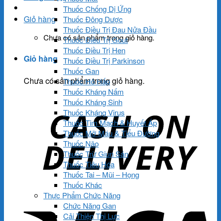
Thuốc Chống Dị Ứng
Giỏ hàng
Thuốc Đông Dược
Thuốc Điều Trị Đau Nửa Đầu
Chưa có sản phẩm trong giỏ hàng.
Thuốc Điều Trị Gout
Thuốc Điều Trị Hen
Giỏ hàng
Thuốc Điều Trị Parkinson
Thuốc Gan
Chưa có sản phẩm trong giỏ hàng.
Thuốc Hô Hấp
Thuốc Kháng Nấm
Thuốc Kháng Sinh
Thuốc Kháng Virus
Thuốc Tim Mạch & Huyết Áp
Thuốc Mỡ Máu & Tiểu Đường
Thuốc Não
Thuốc Trừ Giun Sán
Thuốc Tiêu Hóa
Thuốc Tai – Mũi – Họng
Thuốc Khác
Thực Phẩm Chức Năng
Chức Năng Gan
Cải Thiện Thị Lực