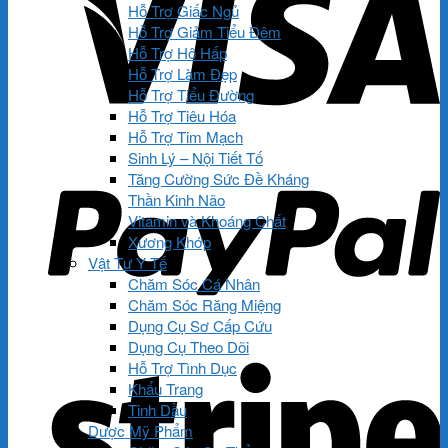
Hỗ Trợ Giấc Ngủ
Hỗ Trợ Giảm Tiểu Đêm
Hỗ Trợ Hô Hấp
Hỗ Trợ Làm Đẹp
Hỗ Trợ Tiểu Đường
Hỗ Trợ Tiêu Hóa
Hỗ Trợ Tim Mạch
Sinh Lý – Nội Tiết Tố
Tăng Cường Sức Đề Kháng
Thần Kinh Não
Vitamin và Khoáng Chất
Xương Khớp
Vật Tư Y Tế
Chăm Sóc Cá Nhân
Chăm Sóc Răng Miệng
Dụng Cụ Sơ Cấp Cứu
Dụng Cụ Theo Dõi
Hỗ Trợ Tình Dục
Khẩu Trang
Tinh Dầu
Dược Mỹ Phẩm