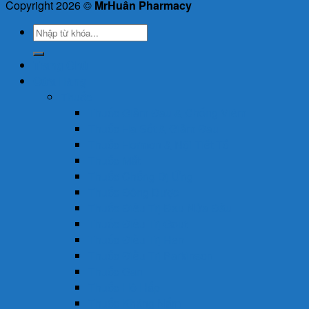
Copyright 2026 ©
MrHuân Pharmacy
Tìm
kiếm:
Trang Chủ
Cửa Hàng
Thuốc
Thuốc Giảm Đau & Chống Viêm
Thuốc Hạ Sốt & Giảm Đau
Thuốc Hormon & Nội Tiết Tố
Thuốc Mắt
Thuốc Chống Dị Ứng
Thuốc Đông Dược
Thuốc Điều Trị Đau Nửa Đầu
Thuốc Điều Trị Gout
Thuốc Điều Trị Hen
Thuốc Điều Trị Parkinson
Thuốc Gan
Thuốc Hô Hấp
Thuốc Kháng Nấm