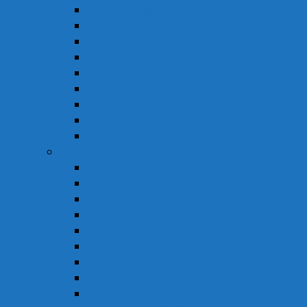
Thuốc Kháng Sinh
Thuốc Kháng Virus
Thuốc Tim Mạch & Huyết Áp
Thuốc Mỡ Máu & Tiểu Đường
Thuốc Não
Thuốc Trừ Giun Sán
Thuốc Tiêu Hóa
Thuốc Tai – Mũi – Họng
Thuốc Khác
Thực Phẩm Chức Năng
Chức Năng Gan
Cải Thiện Thị Lực
Hỗ Trợ Giấc Ngủ
Hỗ Trợ Giảm Tiểu Đêm
Hỗ Trợ Hô Hấp
Hỗ Trợ Làm Đẹp
Hỗ Trợ Tiểu Đường
Hỗ Trợ Tiêu Hóa
Hỗ Trợ Tim Mạch