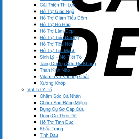
Cải Thiện Thị Lực
Hỗ Trợ Giấc Ngủ
Hỗ Trợ Giảm Tiểu Đêm
Hỗ Trợ Hô Hấp
Hỗ Trợ Làm Đẹp
Hỗ Trợ Tiểu Đường
Hỗ Trợ Tiêu Hóa
Hỗ Trợ Tim Mạch
Sinh Lý – Nội Tiết Tố
Tăng Cường Sức Đề Kháng
Thần Kinh Não
Vitamin và Khoáng Chất
Xương Khớp
Vật Tư Y Tế
Chăm Sóc Cá Nhân
Chăm Sóc Răng Miệng
Dụng Cụ Sơ Cấp Cứu
Dụng Cụ Theo Dõi
Hỗ Trợ Tình Dục
Khẩu Trang
Tinh Dầu