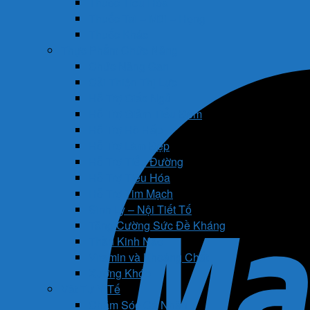
Thuốc Tiêu Hóa
Thuốc Tai – Mũi – Họng
Thuốc Khác
Thực Phẩm Chức Năng
Chức Năng Gan
Cải Thiện Thị Lực
Hỗ Trợ Giấc Ngủ
Hỗ Trợ Giảm Tiểu Đêm
Hỗ Trợ Hô Hấp
Hỗ Trợ Làm Đẹp
Hỗ Trợ Tiểu Đường
Hỗ Trợ Tiêu Hóa
Hỗ Trợ Tim Mạch
Sinh Lý – Nội Tiết Tố
Tăng Cường Sức Đề Kháng
Thần Kinh Não
Vitamin và Khoáng Chất
Xương Khớp
Vật Tư Y Tế
Chăm Sóc Cá Nhân