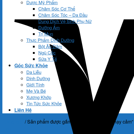
Dược Mỹ Phẩm
Chăm Sóc Cơ Thể
Chăm Sóc Tóc – Da Đầu
Dung Dịch Vệ Sinh Phụ Nữ
Dưỡng Ẩm
Trị Mụn
Thực Phẩm Dinh Dưỡng
Bột Ăn Dặm
Ngũ Cốc
Sữa Y Tế
Góc Sức Khỏe
Da Liễu
Dinh Dưỡng
Giới Tính
Mẹ Và Bé
Xương Khớp
Tin Tức Sức Khỏe
Liên Hệ
Trang chủ
/
Sản phẩm được gắn thẻ “Dưỡng ẩm da nhạy cảm”
Lọc