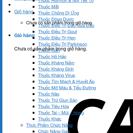
Thuốc Hormon & Nội Tiết Tố
Thuốc Mắt
Giỏ hàng
Thuốc Chống Dị Ứng
Thuốc Đông Dược
Chưa có sản phẩm trong giỏ hàng.
Thuốc Điều Trị Đau Nửa Đầu
Thuốc Điều Trị Gout
Giỏ hàng
Thuốc Điều Trị Hen
Thuốc Điều Trị Parkinson
Chưa có sản phẩm trong giỏ hàng.
Thuốc Gan
Thuốc Hô Hấp
Thuốc Kháng Nấm
Thuốc Kháng Sinh
Thuốc Kháng Virus
Thuốc Tim Mạch & Huyết Áp
Thuốc Mỡ Máu & Tiểu Đường
Thuốc Não
Thuốc Trừ Giun Sán
Thuốc Tiêu Hóa
Thuốc Tai – Mũi – Họng
Thuốc Khác
Thực Phẩm Chức Năng
Chức Năng Gan