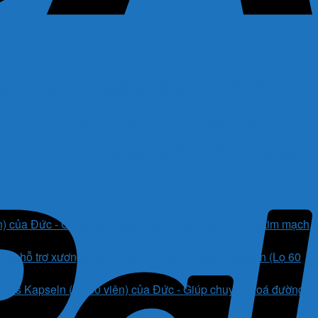
i) - Dùng cho tiêu hoá kém, ăn không tiêu, biếng ăn, tiêu
Rutin C Bcomplex (Hộp 30 viên) - Giúp tăng sức bền thành
 30 viên) - Giúp chống oxy hoá, tốt cho sức khoẻ tim mạch
) của Đức - Cung cấp CoQ10 và Vitamin giúp hỗ trợ tim mạch,
ống hỗ trợ xương khớp Green Lipped Mussel Kapseln (Lọ 60
es Kapseln (Lọ 30 viên) của Đức - Giúp chuyển hoá đường,