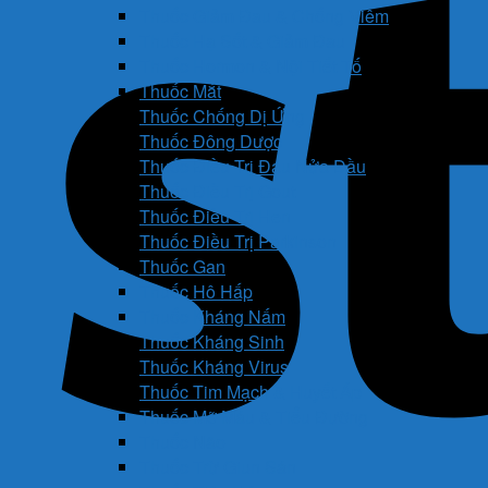
Thuốc Giảm Đau & Chống Viêm
Thuốc Hạ Sốt & Giảm Đau
Thuốc Hormon & Nội Tiết Tố
Thuốc Mắt
Thuốc Chống Dị Ứng
Thuốc Đông Dược
Thuốc Điều Trị Đau Nửa Đầu
Thuốc Điều Trị Gout
Thuốc Điều Trị Hen
Thuốc Điều Trị Parkinson
Thuốc Gan
Thuốc Hô Hấp
Thuốc Kháng Nấm
Thuốc Kháng Sinh
Thuốc Kháng Virus
Thuốc Tim Mạch & Huyết Áp
Thuốc Mỡ Máu & Tiểu Đường
Thuốc Não
Thuốc Trừ Giun Sán