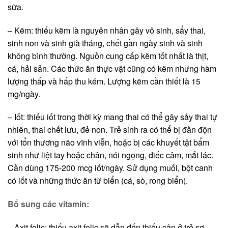
sữa.
– Kẽm: thiếu kẽm là nguyên nhân gây vô sinh, sẩy thai,
sinh non và sinh già tháng, chết gần ngày sinh và sinh
không bình thường. Nguồn cung cấp kẽm tốt nhất là thịt,
cá, hải sản. Các thức ăn thực vật cũng có kẽm nhưng hàm
lượng thấp và hấp thu kém. Lượng kẽm cần thiết là 15
mg/ngày.
– Iốt: thiếu iốt trong thời kỳ mang thai có thể gây sảy thai tự
nhiên, thai chết lưu, đẻ non. Trẻ sinh ra có thể bị đần độn
với tổn thương não vĩnh viễn, hoặc bị các khuyết tật bẩm
sinh như liệt tay hoặc chân, nói ngọng, điếc câm, mắt lác.
Cần dùng 175-200 mcg iốt/ngày. Sử dụng muối, bột canh
có iốt và những thức ăn từ biển (cá, sò, rong biển).
Bổ sung các vitamin:
– Axit folic: thiếu axit folic sẽ dẫn đến thiếu cân ở trẻ sơ