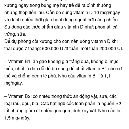
xương ngay trong bụng mẹ hay trẻ đẻ ra bình thường
nhưng thóp liền lâu. Cần bổ sung vitamin D 10 mcg/ngày
và dành nhiều thời gian hoạt động ngoài trời càng nhiều.
Sử dụng các thực phẩm giàu vitamin D như: phomat, cá,
trứng, sữa.
Để dự phòng còi xương cho con nên uống vitamin D khi
thai được 7 tháng: 600.000 UI/3 tuần, mỗi tuần 200.000 UI.
– Vitamin B1: ăn gạo không giã trắng quá, không bị mục,
mốc, nhất là đậu đỗ để bổ sung đủ chất vitamin B1 cho cơ
thể và chống bệnh tê phù. Nhu cầu vitamin B1 là 1,1
mg/ngày.
– Vitamin B2: có nhiều trong thức ăn động vật, sữa, các
loại rau, đậu, bia. Các hạt ngũ cốc toàn phần là nguồn B2
tốt nhưng giảm đi nhiều qua quá trình xay xát. Nhu cầu là
1,5 mg/ngày.