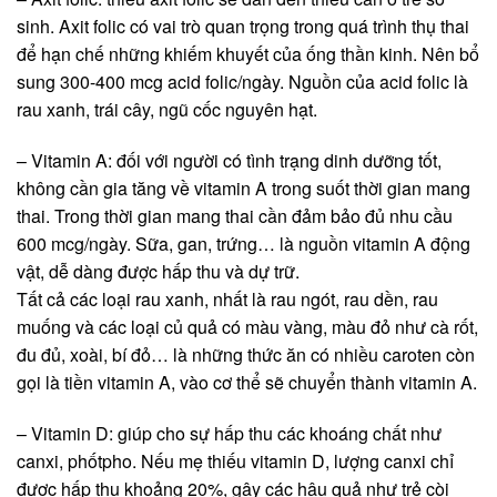
sinh. Axit folic có vai trò quan trọng trong quá trình thụ thai
để hạn chế những khiếm khuyết của ống thần kinh. Nên bổ
sung 300-400 mcg acid folic/ngày. Nguồn của acid folic là
rau xanh, trái cây, ngũ cốc nguyên hạt.
– Vitamin A: đối với người có tình trạng dinh dưỡng tốt,
không cần gia tăng về vitamin A trong suốt thời gian mang
thai. Trong thời gian mang thai cần đảm bảo đủ nhu cầu
600 mcg/ngày. Sữa, gan, trứng… là nguồn vitamin A động
vật, dễ dàng được hấp thu và dự trữ.
Tất cả các loại rau xanh, nhất là rau ngót, rau dền, rau
muống và các loại củ quả có màu vàng, màu đỏ như cà rốt,
đu đủ, xoài, bí đỏ… là những thức ăn có nhiều caroten còn
gọi là tiền vitamin A, vào cơ thể sẽ chuyển thành vitamin A.
– Vitamin D: giúp cho sự hấp thu các khoáng chất như
canxi, phốtpho. Nếu mẹ thiếu vitamin D, lượng canxi chỉ
được hấp thu khoảng 20%, gây các hậu quả như trẻ còi