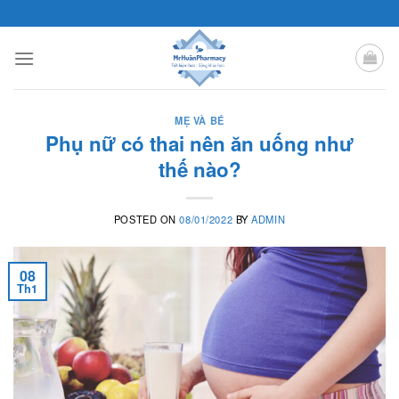
Skip
to
content
MẸ VÀ BÉ
Phụ nữ có thai nên ăn uống như
thế nào?
POSTED ON
08/01/2022
BY
ADMIN
08
Th1