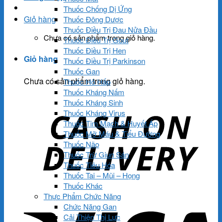
Thuốc Chống Dị Ứng
Giỏ hàng
Thuốc Đông Dược
Thuốc Điều Trị Đau Nửa Đầu
Chưa có sản phẩm trong giỏ hàng.
Thuốc Điều Trị Gout
Thuốc Điều Trị Hen
Giỏ hàng
Thuốc Điều Trị Parkinson
Thuốc Gan
Chưa có sản phẩm trong giỏ hàng.
Thuốc Hô Hấp
Thuốc Kháng Nấm
Thuốc Kháng Sinh
Thuốc Kháng Virus
Thuốc Tim Mạch & Huyết Áp
Thuốc Mỡ Máu & Tiểu Đường
Thuốc Não
Thuốc Trừ Giun Sán
Thuốc Tiêu Hóa
Thuốc Tai – Mũi – Họng
Thuốc Khác
Thực Phẩm Chức Năng
Chức Năng Gan
Cải Thiện Thị Lực