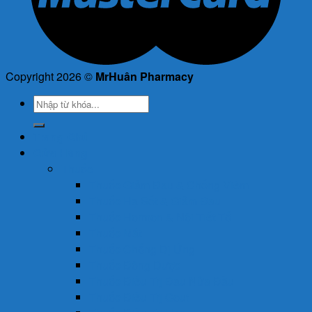
Copyright 2026 ©
MrHuân Pharmacy
Tìm
kiếm:
Trang Chủ
Cửa Hàng
Thuốc
Thuốc Giảm Đau & Chống Viêm
Thuốc Hạ Sốt & Giảm Đau
Thuốc Hormon & Nội Tiết Tố
Thuốc Mắt
Thuốc Chống Dị Ứng
Thuốc Đông Dược
Thuốc Điều Trị Đau Nửa Đầu
Thuốc Điều Trị Gout