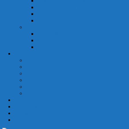
Chăm Sóc Tóc – Da Đầu
Dung Dịch Vệ Sinh Phụ Nữ
Dưỡng Ẩm
Trị Mụn
Thực Phẩm Dinh Dưỡng
Bột Ăn Dặm
Ngũ Cốc
Sữa Y Tế
Góc Sức Khỏe
Da Liễu
Dinh Dưỡng
Giới Tính
Mẹ Và Bé
Xương Khớp
Tin Tức Sức Khỏe
Liên Hệ
Đăng nhập
Newsletter