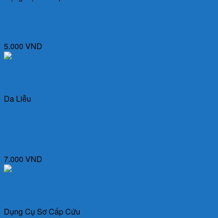
Dung dịch sát khuẩn Povidone Iodine 10% 20ml – Dùng sát
trùng da, niêm mạc, vết thương, dụng cụ y tế
5.000
VND
Quick View
Da Liễu
Hỗn dịch dùng ngoài Hồ Nước 20g – Dùng trong da khô, vết
bỏng mỏng, cháy nắng, trứng cá, côn trùng đốt, chốc, vẩy
nến
7.000
VND
Quick View
Dụng Cụ Sơ Cấp Cứu