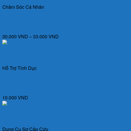
Chăm Sóc Cá Nhân
Nước muối biển sâu Xisat – Xịt sạch, thông mũi, ngăn ngừa
ngạt mũi, sổ mũi
Khoảng
30.000
VND
–
33.000
VND
giá:
từ
30.000 VND
Quick View
đến
Hỗ Trợ Tình Dục
33.000 VND
Bao cao su Hoa Hồng Beautiful Dream (Hộp 10 chiếc) – Bao
cao su dùng cho mọi nhà
10.000
VND
Quick View
Dụng Cụ Sơ Cấp Cứu