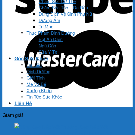
Chăm Sóc Cơ Thể
Chăm Sóc Tóc – Da Đầu
Dung Dịch Vệ Sinh Phụ Nữ
Dưỡng Ẩm
Trị Mụn
Thực Phẩm Dinh Dưỡng
Bột Ăn Dặm
Ngũ Cốc
Sữa Y Tế
Góc Sức Khỏe
Da Liễu
Dinh Dưỡng
Giới Tính
Mẹ Và Bé
Xương Khớp
Tin Tức Sức Khỏe
Liên Hệ
Giảm giá!