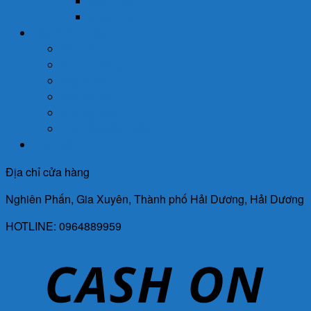
Ngũ Cốc
Sữa Y Tế
Góc Sức Khỏe
Da Liễu
Dinh Dưỡng
Giới Tính
Mẹ Và Bé
Xương Khớp
Tin Tức Sức Khỏe
Liên Hệ
Địa chỉ cửa hàng
Nghiên Phấn, Gia Xuyên, Thành phố Hải Dương, Hải Dương
HOTLINE: 0964889959