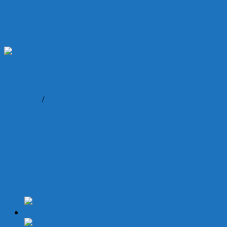
Trang chủ
/
Vật Tư Y Tế
5 Túi Bông Gạc Đắp Vết
Thương 6cm x 15cm – Đã
tiệt trùng bằng E.O Gas