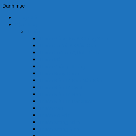
Danh mục
Trang Chủ
Cửa Hàng
Thuốc
Thuốc Giảm Đau & Chống Viêm
Thuốc Hạ Sốt & Giảm Đau
Thuốc Hormon & Nội Tiết Tố
Thuốc Mắt
Thuốc Chống Dị Ứng
Thuốc Đông Dược
Thuốc Điều Trị Đau Nửa Đầu
Thuốc Điều Trị Gout
Thuốc Điều Trị Hen
Thuốc Điều Trị Parkinson
Thuốc Gan
Thuốc Hô Hấp
Thuốc Kháng Nấm
Thuốc Kháng Sinh