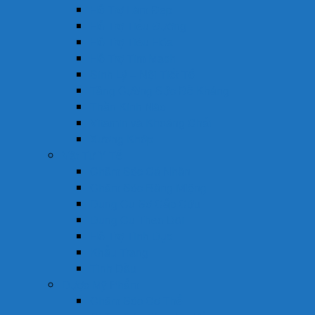
Hỗ Trợ Làm Đẹp
Hỗ Trợ Tiểu Đường
Hỗ Trợ Tiêu Hóa
Hỗ Trợ Tim Mạch
Sinh Lý – Nội Tiết Tố
Tăng Cường Sức Đề Kháng
Thần Kinh Não
Vitamin và Khoáng Chất
Xương Khớp
Vật Tư Y Tế
Chăm Sóc Cá Nhân
Chăm Sóc Răng Miệng
Dụng Cụ Sơ Cấp Cứu
Dụng Cụ Theo Dõi
Hỗ Trợ Tình Dục
Khẩu Trang
Tinh Dầu
Dược Mỹ Phẩm
Chăm Sóc Cơ Thể