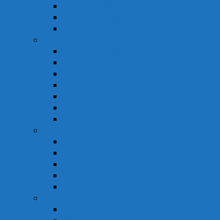
Thần Kinh Não
Vitamin và Khoáng Chất
Xương Khớp
Vật Tư Y Tế
Chăm Sóc Cá Nhân
Chăm Sóc Răng Miệng
Dụng Cụ Sơ Cấp Cứu
Dụng Cụ Theo Dõi
Hỗ Trợ Tình Dục
Khẩu Trang
Tinh Dầu
Dược Mỹ Phẩm
Chăm Sóc Cơ Thể
Chăm Sóc Tóc – Da Đầu
Dung Dịch Vệ Sinh Phụ Nữ
Dưỡng Ẩm
Trị Mụn
Thực Phẩm Dinh Dưỡng
Bột Ăn Dặm