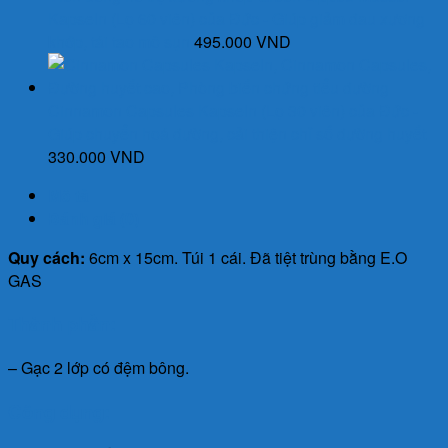
Kapseln (Lọ 60 viên) của Đức - Giúp giảm đau xương
khớp, tái tạo mô sụn
495.000
VND
Cinnamon Capsules Kapseln (Lọ 30 viên) của Đức -
Giúp chuyển hoá đường, cải thiện chỉ số đường huyết
330.000
VND
Mô tả
Đánh giá (0)
Quy cách:
6cm x 15cm. Túi 1 cái. Đã tiệt trùng bằng E.O
GAS
Thành phần:
– Gạc 2 lớp có đệm bông.
Công dụng: