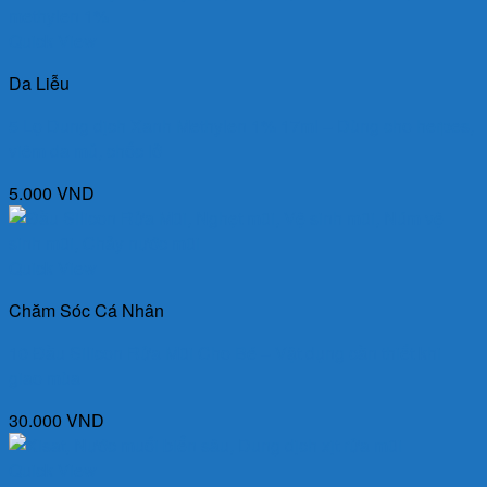
Quick View
Da Liễu
5 Lọ Dung dịch Xanh Methylen 1% 17ml – Dùng cho herpes,
viêm da mủ, chốc lở
5.000
VND
Quick View
Chăm Sóc Cá Nhân
10 Đầu Silicon Rửa Mũi Cho Bé – Vật dụng cần thiết khi
giao mùa
30.000
VND
Quick View