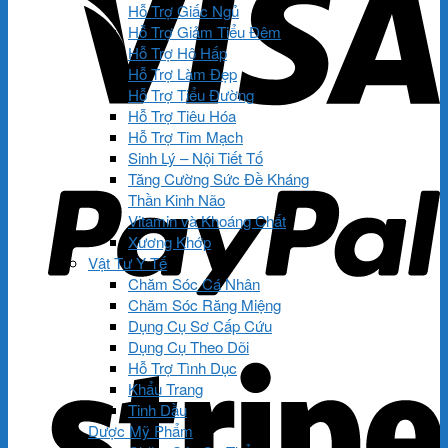
Hỗ Trợ Giấc Ngủ
Hỗ Trợ Giảm Tiểu Đêm
Hỗ Trợ Hô Hấp
Hỗ Trợ Làm Đẹp
Hỗ Trợ Tiểu Đường
Hỗ Trợ Tiêu Hóa
Hỗ Trợ Tim Mạch
Sinh Lý – Nội Tiết Tố
Tăng Cường Sức Đề Kháng
Thần Kinh Não
Vitamin và Khoáng Chất
Xương Khớp
Vật Tư Y Tế
Chăm Sóc Cá Nhân
Chăm Sóc Răng Miệng
Dụng Cụ Sơ Cấp Cứu
Dụng Cụ Theo Dõi
Hỗ Trợ Tình Dục
Khẩu Trang
Tinh Dầu
Dược Mỹ Phẩm