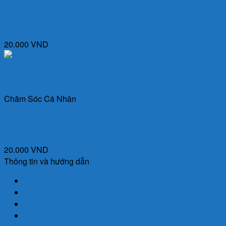
Miếng dán hạ sốt Kool Fever (Túi x 2 miếng) – Bổ sung hạt
làm mát, làm mát suốt đêm, làm lạnh ổn định
20.000
VND
Quick View
Chăm Sóc Cá Nhân
Dung dịch sát khuẩn Povidone Iodine 10% 100ml – Dùng sát
trùng da, niêm mạc, vết thương, dụng cụ
20.000
VND
Thông tin và hướng dẫn
Giới Thiệu
Chính Sách Giao Hàng
Chính Sách Bảo Mật
Chính Sách Đổi Trả