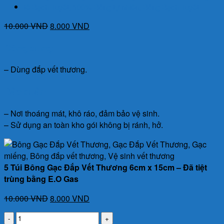
Giá
Giá
10.000
VND
8.000
VND
gốc
hiện
Công dụng:
là:
tại
10.000 VND.
là:
– Dùng đắp vết thương.
8.000 VND.
Bảo quản:
– Nơi thoáng mát, khô ráo, đảm bảo vệ sinh.
– Sử dụng an toàn kho gói không bị ránh, hở.
5 Túi Bông Gạc Đắp Vết Thương 6cm x 15cm – Đã tiệt
trùng bằng E.O Gas
Giá
Giá
10.000
VND
8.000
VND
gốc
hiện
5
là:
tại