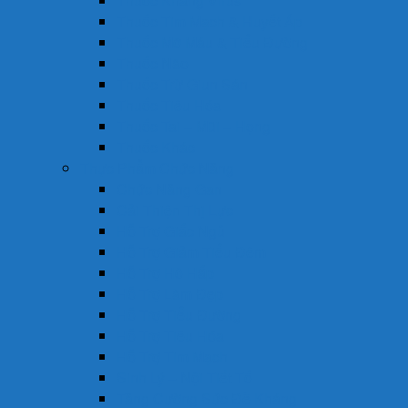
Thuốc Kháng Virus
Thuốc Tim Mạch & Huyết Áp
Thuốc Mỡ Máu & Tiểu Đường
Thuốc Não
Thuốc Trừ Giun Sán
Thuốc Tiêu Hóa
Thuốc Tai – Mũi – Họng
Thuốc Khác
Thực Phẩm Chức Năng
Chức Năng Gan
Cải Thiện Thị Lực
Hỗ Trợ Giấc Ngủ
Hỗ Trợ Giảm Tiểu Đêm
Hỗ Trợ Hô Hấp
Hỗ Trợ Làm Đẹp
Hỗ Trợ Tiểu Đường
Hỗ Trợ Tiêu Hóa
Hỗ Trợ Tim Mạch
Sinh Lý – Nội Tiết Tố
Tăng Cường Sức Đề Kháng