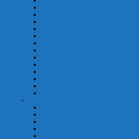
Thuốc Điều Trị Hen
Thuốc Điều Trị Parkinson
Thuốc Gan
Thuốc Hô Hấp
Thuốc Kháng Nấm
Thuốc Kháng Sinh
Thuốc Kháng Virus
Thuốc Tim Mạch & Huyết Áp
Thuốc Mỡ Máu & Tiểu Đường
Thuốc Não
Thuốc Trừ Giun Sán
Thuốc Tiêu Hóa
Thuốc Tai – Mũi – Họng
Thuốc Khác
Thực Phẩm Chức Năng
Chức Năng Gan
Cải Thiện Thị Lực
Hỗ Trợ Giấc Ngủ
Hỗ Trợ Giảm Tiểu Đêm
Hỗ Trợ Hô Hấp