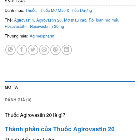
SKU:
T243
Danh mục:
Thuốc
,
Thuốc Mỡ Máu & Tiểu Đường
Thẻ:
Agirovastin
,
Agirovastin 20
,
Mỡ máu cao
,
Rối loạn mỡ máu
,
Rosuvastatin
,
Rosuvastatin 20mg
Thương hiệu:
Agimexpharm
MÔ TẢ
ĐÁNH GIÁ (0)
Thuốc Agirovastin 20 là gì?
Thành phần của Thuốc Agirovastin 20
Thành phần cho 1 viên