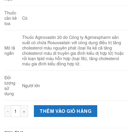
Thuốc
Có
cần kê
toa
Thuốc Agirovastin 20 do Công ty Agimexpharm sản
xuất có chứa Rosuvastain với công dụng điều trị tăng
Mô tả
cholesterol máu nguyên phát (loại IIa kể cả tăng
ngắn
cholesterol máu di truyền gia đình kiểu dị hợp tử) hoặc
rối loạn lipid máu hỗn hợp (loại IIb), tăng cholesterol
máu gia đình kiểu đồng hợp tử.
Đối
tượng
Người lớn
sử
dụng
Agirovastin 20 (Hộp 3 vỉ x 10 viên) - Thuốc điều trị rối loạn
THÊM VÀO GIỎ HÀNG