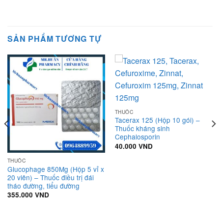
SẢN PHẨM TƯƠNG TỰ
THUỐC
Tacerax 125 (Hộp 10 gói) –
Thuốc kháng sinh
Cephalosporin
40.000
VND
THUỐC
Glucophage 850Mg (Hộp 5 vỉ x
20 viên) – Thuốc điều trị đái
tháo đường, tiểu đường
355.000
VND