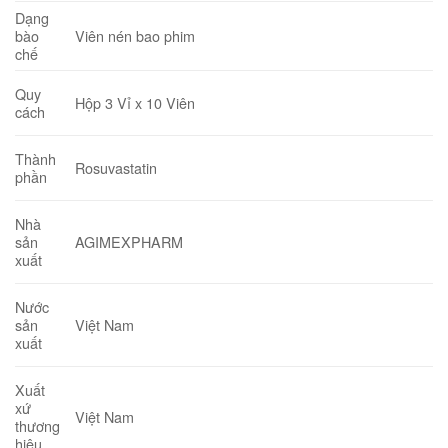
Dạng
bào
Viên nén bao phim
chế
Quy
Hộp 3 Vỉ x 10 Viên
cách
Thành
Rosuvastatin
phần
Nhà
AGIMEXPHARM
sản
xuất
Nước
Việt Nam
sản
xuất
Xuất
xứ
Việt Nam
thương
hiệu