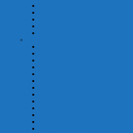
Thuốc Não
Thuốc Trừ Giun Sán
Thuốc Tiêu Hóa
Thuốc Tai – Mũi – Họng
Thuốc Khác
Thực Phẩm Chức Năng
Chức Năng Gan
Cải Thiện Thị Lực
Hỗ Trợ Giấc Ngủ
Hỗ Trợ Giảm Tiểu Đêm
Hỗ Trợ Hô Hấp
Hỗ Trợ Làm Đẹp
Hỗ Trợ Tiểu Đường
Hỗ Trợ Tiêu Hóa
Hỗ Trợ Tim Mạch
Sinh Lý – Nội Tiết Tố
Tăng Cường Sức Đề Kháng
Thần Kinh Não
Vitamin và Khoáng Chất