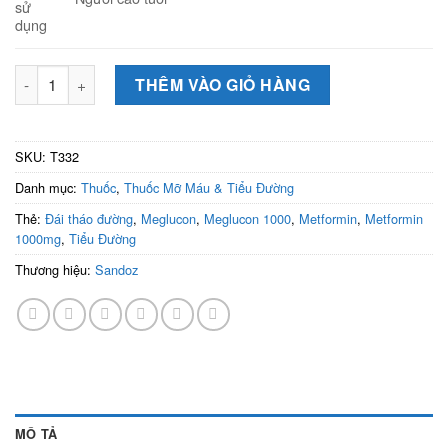
sử
dụng
Meglucon 1000 (Hộp 2 vỉ x 15 viên) - Thuốc điều trị đái tháo 
THÊM VÀO GIỎ HÀNG
SKU:
T332
Danh mục:
Thuốc
,
Thuốc Mỡ Máu & Tiểu Đường
Thẻ:
Đái tháo đường
,
Meglucon
,
Meglucon 1000
,
Metformin
,
Metformin
1000mg
,
Tiểu Đường
Thương hiệu:
Sandoz
MÔ TẢ