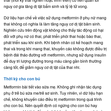
thai (thời kỳ thai nghén hoặc vĩnh viễn) có liên quan tới
nguy cơ gia tăng dị tật bẩm sinh và tỷ lệ tử vong.
Dữ liệu hạn chế về việc sử dụng metformin ở phụ nữ mang
thai không có nghĩa là làm tăng nguy cơ dị tật bâm sinh.
Nghiên cứu trên động vật không cho thấy tác động có hại
đối với phụ nữ có thai, phát triển phôi thai hoặc bào thai,
phát triển sau khi sinh. Khi bệnh nhân có kế hoạch mang
thai và trong khi mang thai, khuyến cáo không được điều trị
bệnh đái tháo đường với metformin, nhưng sử dụng insulin
để duy trì lượng đường trong máu càng gần bình thường
càng tốt, để giảm nguy cơ dị tật của thai nhi.
Thời kỳ cho con bú
Metformin bài tiết vào sữa mẹ. Không ghi nhận tác dụng
phụ ở trẻ bú sữa me/trẻ sơ sinh. Tuy nhiên, vì dữ liệu hạn
chế, không khuyến cáo điều trị metformin trong quá trình
cho con bú. Nên quyết định có ngừng cho con bú hay