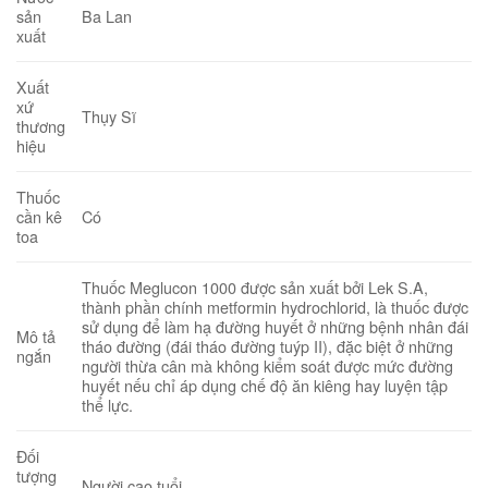
Ba Lan
sản
xuất
Xuất
xứ
Thụy Sĩ
thương
hiệu
Thuốc
Có
cần kê
toa
Thuốc Meglucon 1000 được sản xuất bởi Lek S.A,
thành phần chính metformin hydrochlorid, là thuốc được
sử dụng để làm hạ đường huyết ở những bệnh nhân đái
Mô tả
tháo đường (đái tháo đường tuýp II), đặc biệt ở những
ngắn
người thừa cân mà không kiểm soát được mức đường
huyết nếu chỉ áp dụng chế độ ăn kiêng hay luyện tập
thể lực.
Đối
tượng
Người cao tuổi