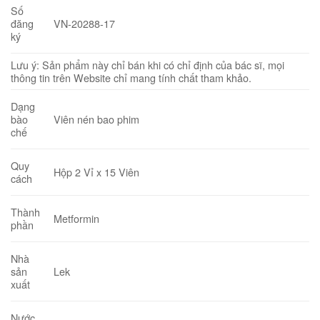
Số
VN-20288-17
đăng
ký
Lưu ý: Sản phẩm này chỉ bán khi có chỉ định của bác sĩ, mọi
thông tin trên Website chỉ mang tính chất tham khảo.
Dạng
Viên nén bao phim
bào
chế
Quy
Hộp 2 Vỉ x 15 Viên
cách
Thành
Metformin
phần
Nhà
Lek
sản
xuất
Nước