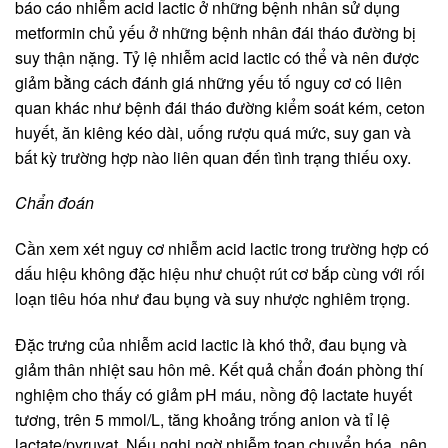
báo cáo nhiễm acid lactic ở những bệnh nhân sử dụng
metformin chủ yếu ở những bệnh nhân đái tháo đường bị
suy thận nặng. Tỷ lệ nhiễm acid lactic có thể và nên được
giảm bằng cách đánh giá những yếu tố nguy cơ có liên
quan khác như bệnh đái tháo đường kiểm soát kém, ceton
huyết, ăn kiêng kéo dài, uống rượu quá mức, suy gan và
bất kỳ trường hợp nào liên quan đến tình trạng thiếu oxy.
Chẩn đoán
Cần xem xét nguy cơ nhiễm acid lactic trong trường hợp có
dấu hiệu không đặc hiệu như chuột rút cơ bắp cùng với rối
loạn tiêu hóa như đau bụng và suy nhược nghiêm trọng.
Đặc trưng của nhiễm acid lactic là khó thở, đau bụng và
giảm thân nhiệt sau hôn mê. Kết quả chẩn đoán phòng thí
nghiệm cho thấy có giảm pH máu, nồng độ lactate huyết
tương, trên 5 mmol/L, tăng khoảng trống anion và tỉ lệ
lactate/pyruvat, Nếu nghi ngờ nhiễm toan chuyển hóa, nên