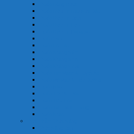
Thuốc Đông Dược
Thuốc Điều Trị Đau Nửa Đầu
Thuốc Điều Trị Gout
Thuốc Điều Trị Hen
Thuốc Điều Trị Parkinson
Thuốc Gan
Thuốc Hô Hấp
Thuốc Kháng Nấm
Thuốc Kháng Sinh
Thuốc Kháng Virus
Thuốc Tim Mạch & Huyết Áp
Thuốc Mỡ Máu & Tiểu Đường
Thuốc Não
Thuốc Trừ Giun Sán
Thuốc Tiêu Hóa
Thuốc Tai – Mũi – Họng
Thuốc Khác
Thực Phẩm Chức Năng
Chức Năng Gan