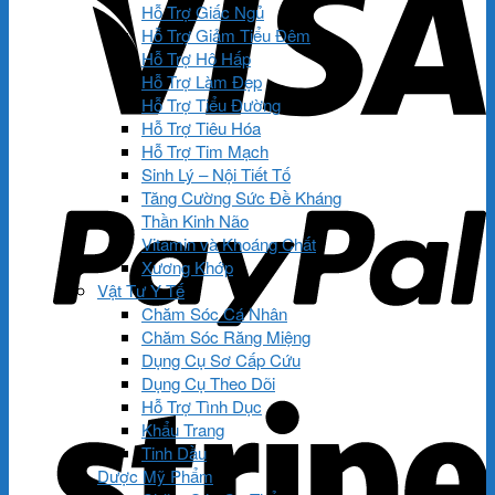
Hỗ Trợ Giấc Ngủ
Hỗ Trợ Giảm Tiểu Đêm
Hỗ Trợ Hô Hấp
Hỗ Trợ Làm Đẹp
Hỗ Trợ Tiểu Đường
Hỗ Trợ Tiêu Hóa
Hỗ Trợ Tim Mạch
Sinh Lý – Nội Tiết Tố
Tăng Cường Sức Đề Kháng
Thần Kinh Não
Vitamin và Khoáng Chất
Xương Khớp
Vật Tư Y Tế
Chăm Sóc Cá Nhân
Chăm Sóc Răng Miệng
Dụng Cụ Sơ Cấp Cứu
Dụng Cụ Theo Dõi
Hỗ Trợ Tình Dục
Khẩu Trang
Tinh Dầu
Dược Mỹ Phẩm