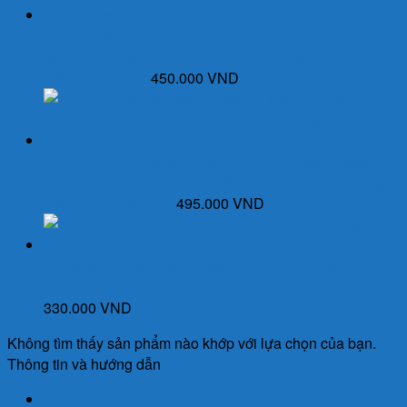
70.000 VND.
Coenin Q10 Plus Kapseln (Lọ 30 viên) của Đức - Cung
cấp CoQ10 và Vitamin giúp hỗ trợ tim mạch, tăng
cường sức khỏe
450.000
VND
Viên uống hỗ trợ xương khớp Green Lipped Mussel
Kapseln (Lọ 60 viên) của Đức - Giúp giảm đau xương
khớp, tái tạo mô sụn
495.000
VND
Cinnamon Capsules Kapseln (Lọ 30 viên) của Đức -
Giúp chuyển hoá đường, cải thiện chỉ số đường huyết
330.000
VND
Không tìm thấy sản phẩm nào khớp với lựa chọn của bạn.
Thông tin và hướng dẫn
Giới Thiệu