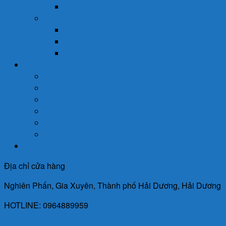
Trị Mụn
Thực Phẩm Dinh Dưỡng
Bột Ăn Dặm
Ngũ Cốc
Sữa Y Tế
Góc Sức Khỏe
Da Liễu
Dinh Dưỡng
Giới Tính
Mẹ Và Bé
Xương Khớp
Tin Tức Sức Khỏe
Liên Hệ
Địa chỉ cửa hàng
Nghiên Phấn, Gia Xuyên, Thành phố Hải Dương, Hải Dương
HOTLINE: 0964889959