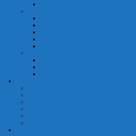
Tinh Dầu
Dược Mỹ Phẩm
Chăm Sóc Cơ Thể
Chăm Sóc Tóc – Da Đầu
Dung Dịch Vệ Sinh Phụ Nữ
Dưỡng Ẩm
Trị Mụn
Thực Phẩm Dinh Dưỡng
Bột Ăn Dặm
Ngũ Cốc
Sữa Y Tế
Góc Sức Khỏe
Da Liễu
Dinh Dưỡng
Giới Tính
Mẹ Và Bé
Xương Khớp
Tin Tức Sức Khỏe
Liên Hệ