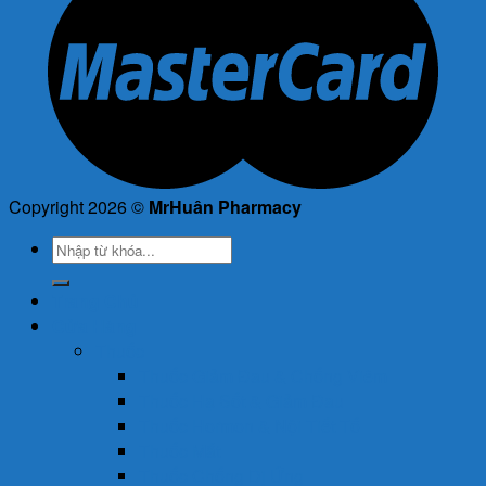
Copyright 2026 ©
MrHuân Pharmacy
Tìm
kiếm:
Trang Chủ
Cửa Hàng
Thuốc
Thuốc Giảm Đau & Chống Viêm
Thuốc Hạ Sốt & Giảm Đau
Thuốc Hormon & Nội Tiết Tố
Thuốc Mắt
Thuốc Chống Dị Ứng