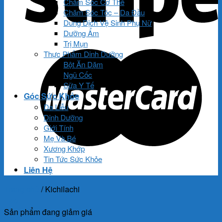
Chăm Sóc Cơ Thể
Chăm Sóc Tóc – Da Đầu
Dung Dịch Vệ Sinh Phụ Nữ
Dưỡng Ẩm
Trị Mụn
Thực Phẩm Dinh Dưỡng
Bột Ăn Dặm
Ngũ Cốc
Sữa Y Tế
Góc Sức Khỏe
Da Liễu
Dinh Dưỡng
Giới Tính
Mẹ Và Bé
Xương Khớp
Tin Tức Sức Khỏe
Liên Hệ
Trang chủ
/
Kichilachi
Lọc
Sản phẩm đang giảm giá