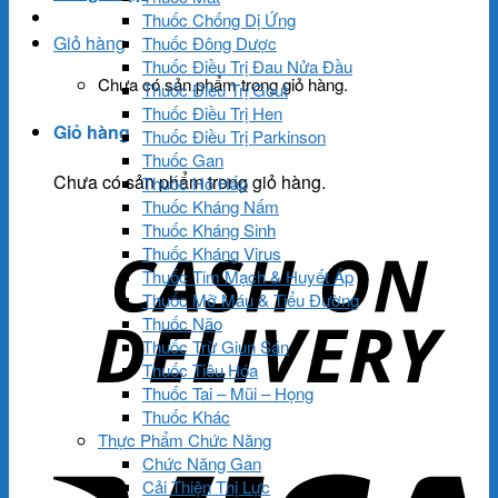
Thuốc Chống Dị Ứng
Giỏ hàng
Thuốc Đông Dược
Thuốc Điều Trị Đau Nửa Đầu
Chưa có sản phẩm trong giỏ hàng.
Thuốc Điều Trị Gout
Thuốc Điều Trị Hen
Giỏ hàng
Thuốc Điều Trị Parkinson
Thuốc Gan
Chưa có sản phẩm trong giỏ hàng.
Thuốc Hô Hấp
Thuốc Kháng Nấm
Thuốc Kháng Sinh
Thuốc Kháng Virus
Thuốc Tim Mạch & Huyết Áp
Thuốc Mỡ Máu & Tiểu Đường
Thuốc Não
Thuốc Trừ Giun Sán
Thuốc Tiêu Hóa
Thuốc Tai – Mũi – Họng
Thuốc Khác
Thực Phẩm Chức Năng
Chức Năng Gan
Cải Thiện Thị Lực