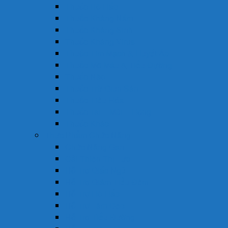
Thuốc Hô Hấp
Thuốc Kháng Nấm
Thuốc Kháng Sinh
Thuốc Kháng Virus
Thuốc Tim Mạch & Huyết Áp
Thuốc Mỡ Máu & Tiểu Đường
Thuốc Não
Thuốc Trừ Giun Sán
Thuốc Tiêu Hóa
Thuốc Tai – Mũi – Họng
Thuốc Khác
Thực Phẩm Chức Năng
Chức Năng Gan
Cải Thiện Thị Lực
Hỗ Trợ Giấc Ngủ
Hỗ Trợ Giảm Tiểu Đêm
Hỗ Trợ Hô Hấp
Hỗ Trợ Làm Đẹp
Hỗ Trợ Tiểu Đường