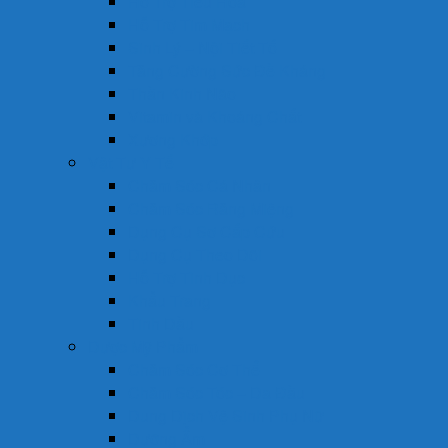
Hỗ Trợ Tiêu Hóa
Hỗ Trợ Tim Mạch
Sinh Lý – Nội Tiết Tố
Tăng Cường Sức Đề Kháng
Thần Kinh Não
Vitamin và Khoáng Chất
Xương Khớp
Vật Tư Y Tế
Chăm Sóc Cá Nhân
Chăm Sóc Răng Miệng
Dụng Cụ Sơ Cấp Cứu
Dụng Cụ Theo Dõi
Hỗ Trợ Tình Dục
Khẩu Trang
Tinh Dầu
Dược Mỹ Phẩm
Chăm Sóc Cơ Thể
Chăm Sóc Tóc – Da Đầu
Dung Dịch Vệ Sinh Phụ Nữ
Dưỡng Ẩm