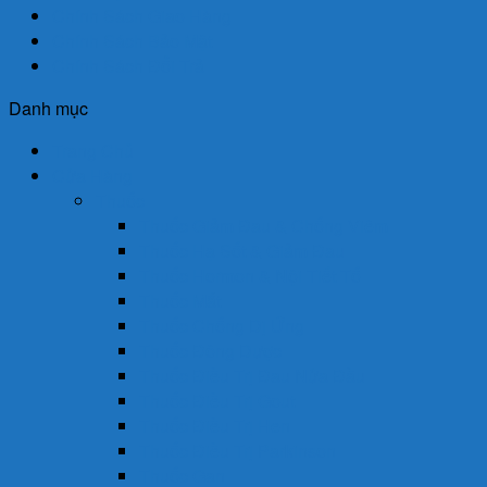
Chính Sách Giao Hàng
Chính Sách Bảo Mật
Chính Sách Đổi Trả
Danh mục
Trang Chủ
Cửa Hàng
Thuốc
Thuốc Giảm Đau & Chống Viêm
Thuốc Hạ Sốt & Giảm Đau
Thuốc Hormon & Nội Tiết Tố
Thuốc Mắt
Thuốc Chống Dị Ứng
Thuốc Đông Dược
Thuốc Điều Trị Đau Nửa Đầu
Thuốc Điều Trị Gout
Thuốc Điều Trị Hen
Thuốc Điều Trị Parkinson
Thuốc Gan