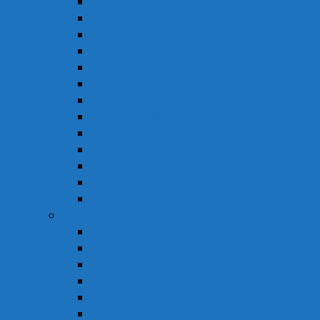
Cải Thiện Thị Lực
Hỗ Trợ Giấc Ngủ
Hỗ Trợ Giảm Tiểu Đêm
Hỗ Trợ Hô Hấp
Hỗ Trợ Làm Đẹp
Hỗ Trợ Tiểu Đường
Hỗ Trợ Tiêu Hóa
Hỗ Trợ Tim Mạch
Sinh Lý – Nội Tiết Tố
Tăng Cường Sức Đề Kháng
Thần Kinh Não
Vitamin và Khoáng Chất
Xương Khớp
Vật Tư Y Tế
Chăm Sóc Cá Nhân
Chăm Sóc Răng Miệng
Dụng Cụ Sơ Cấp Cứu
Dụng Cụ Theo Dõi
Hỗ Trợ Tình Dục
Khẩu Trang