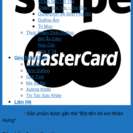
Chăm Sóc Cơ Thể
Chăm Sóc Tóc – Da Đầu
Dung Dịch Vệ Sinh Phụ Nữ
Dưỡng Ẩm
Trị Mụn
Thực Phẩm Dinh Dưỡng
Bột Ăn Dặm
Ngũ Cốc
Sữa Y Tế
Góc Sức Khỏe
Da Liễu
Dinh Dưỡng
Giới Tính
Mẹ Và Bé
Xương Khớp
Tin Tức Sức Khỏe
Liên Hệ
Trang chủ
/
Sản phẩm được gắn thẻ “Bột tắm trẻ em Nhân
Hưng”
Lọc