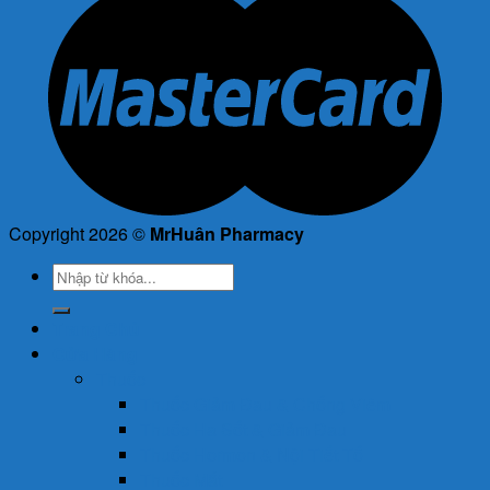
Copyright 2026 ©
MrHuân Pharmacy
Tìm
kiếm:
Trang Chủ
Cửa Hàng
Thuốc
Thuốc Giảm Đau & Chống Viêm
Thuốc Hạ Sốt & Giảm Đau
Thuốc Hormon & Nội Tiết Tố
Thuốc Mắt