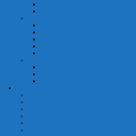
Khẩu Trang
Tinh Dầu
Dược Mỹ Phẩm
Chăm Sóc Cơ Thể
Chăm Sóc Tóc – Da Đầu
Dung Dịch Vệ Sinh Phụ Nữ
Dưỡng Ẩm
Trị Mụn
Thực Phẩm Dinh Dưỡng
Bột Ăn Dặm
Ngũ Cốc
Sữa Y Tế
Góc Sức Khỏe
Da Liễu
Dinh Dưỡng
Giới Tính
Mẹ Và Bé
Xương Khớp
Tin Tức Sức Khỏe