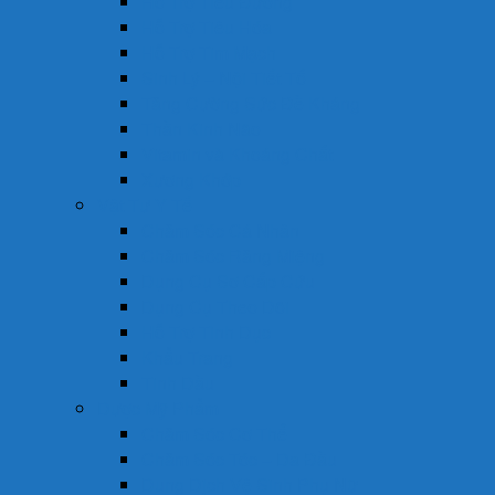
Hỗ Trợ Tiểu Đường
Hỗ Trợ Tiêu Hóa
Hỗ Trợ Tim Mạch
Sinh Lý – Nội Tiết Tố
Tăng Cường Sức Đề Kháng
Thần Kinh Não
Vitamin và Khoáng Chất
Xương Khớp
Vật Tư Y Tế
Chăm Sóc Cá Nhân
Chăm Sóc Răng Miệng
Dụng Cụ Sơ Cấp Cứu
Dụng Cụ Theo Dõi
Hỗ Trợ Tình Dục
Khẩu Trang
Tinh Dầu
Dược Mỹ Phẩm
Chăm Sóc Cơ Thể
Chăm Sóc Tóc – Da Đầu
Dung Dịch Vệ Sinh Phụ Nữ