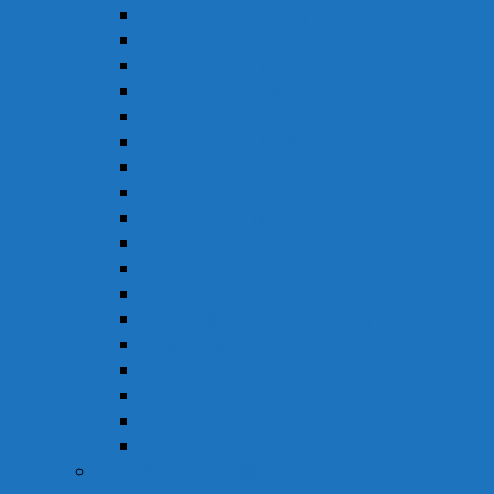
Thuốc Chống Dị Ứng
Thuốc Đông Dược
Thuốc Điều Trị Đau Nửa Đầu
Thuốc Điều Trị Gout
Thuốc Điều Trị Hen
Thuốc Điều Trị Parkinson
Thuốc Gan
Thuốc Hô Hấp
Thuốc Kháng Nấm
Thuốc Kháng Sinh
Thuốc Kháng Virus
Thuốc Tim Mạch & Huyết Áp
Thuốc Mỡ Máu & Tiểu Đường
Thuốc Não
Thuốc Trừ Giun Sán
Thuốc Tiêu Hóa
Thuốc Tai – Mũi – Họng
Thuốc Khác
Thực Phẩm Chức Năng