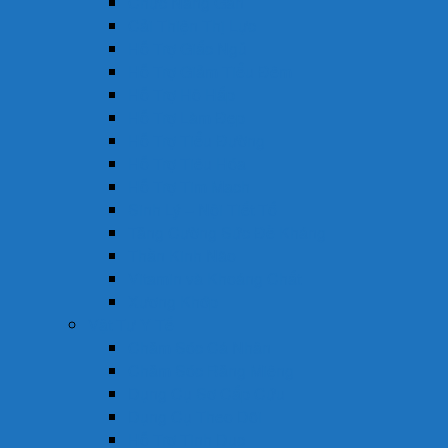
Chức Năng Gan
Cải Thiện Thị Lực
Hỗ Trợ Giấc Ngủ
Hỗ Trợ Giảm Tiểu Đêm
Hỗ Trợ Hô Hấp
Hỗ Trợ Làm Đẹp
Hỗ Trợ Tiểu Đường
Hỗ Trợ Tiêu Hóa
Hỗ Trợ Tim Mạch
Sinh Lý – Nội Tiết Tố
Tăng Cường Sức Đề Kháng
Thần Kinh Não
Vitamin và Khoáng Chất
Xương Khớp
Vật Tư Y Tế
Chăm Sóc Cá Nhân
Chăm Sóc Răng Miệng
Dụng Cụ Sơ Cấp Cứu
Dụng Cụ Theo Dõi
Hỗ Trợ Tình Dục