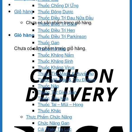
Thuốc Chống Dị Ứng
Giỏ hàng
Thuốc Đông Dược
Thuốc Điều Trị Đau Nửa Đầu
Chưa có sản phẩm trong giỏ hàng.
Thuốc Điều Trị Gout
Thuốc Điều Trị Hen
Giỏ hàng
Thuốc Điều Trị Parkinson
Thuốc Gan
Chưa có sản phẩm trong giỏ hàng.
Thuốc Hô Hấp
Thuốc Kháng Nấm
Thuốc Kháng Sinh
Thuốc Kháng Virus
Thuốc Tim Mạch & Huyết Áp
Thuốc Mỡ Máu & Tiểu Đường
Thuốc Não
Thuốc Trừ Giun Sán
Thuốc Tiêu Hóa
Thuốc Tai – Mũi – Họng
Thuốc Khác
Thực Phẩm Chức Năng
Chức Năng Gan
Cải Thiện Thị Lực