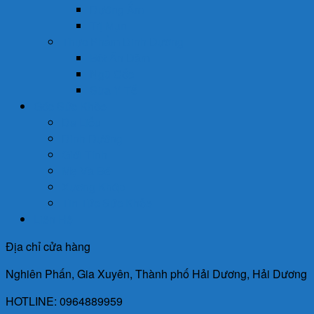
Dưỡng Ẩm
Trị Mụn
Thực Phẩm Dinh Dưỡng
Bột Ăn Dặm
Ngũ Cốc
Sữa Y Tế
Góc Sức Khỏe
Da Liễu
Dinh Dưỡng
Giới Tính
Mẹ Và Bé
Xương Khớp
Tin Tức Sức Khỏe
Liên Hệ
Địa chỉ cửa hàng
Nghiên Phấn, Gia Xuyên, Thành phố Hải Dương, Hải Dương
HOTLINE: 0964889959