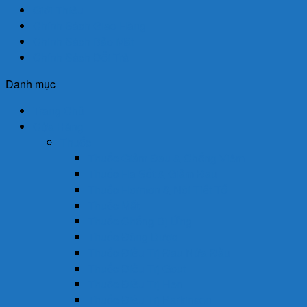
Giới Thiệu
Chính Sách Giao Hàng
Chính Sách Bảo Mật
Chính Sách Đổi Trả
Danh mục
Trang Chủ
Cửa Hàng
Thuốc
Thuốc Giảm Đau & Chống Viêm
Thuốc Hạ Sốt & Giảm Đau
Thuốc Hormon & Nội Tiết Tố
Thuốc Mắt
Thuốc Chống Dị Ứng
Thuốc Đông Dược
Thuốc Điều Trị Đau Nửa Đầu
Thuốc Điều Trị Gout
Thuốc Điều Trị Hen
Thuốc Điều Trị Parkinson