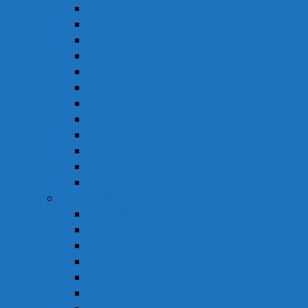
Thuốc Gan
Thuốc Hô Hấp
Thuốc Kháng Nấm
Thuốc Kháng Sinh
Thuốc Kháng Virus
Thuốc Tim Mạch & Huyết Áp
Thuốc Mỡ Máu & Tiểu Đường
Thuốc Não
Thuốc Trừ Giun Sán
Thuốc Tiêu Hóa
Thuốc Tai – Mũi – Họng
Thuốc Khác
Thực Phẩm Chức Năng
Chức Năng Gan
Cải Thiện Thị Lực
Hỗ Trợ Giấc Ngủ
Hỗ Trợ Giảm Tiểu Đêm
Hỗ Trợ Hô Hấp
Hỗ Trợ Làm Đẹp