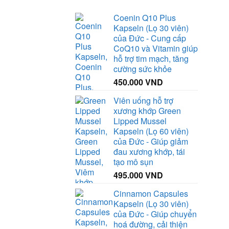
70.000 VND.
Coenin Q10 Plus
Kapseln (Lọ 30 viên)
của Đức - Cung cấp
CoQ10 và Vitamin giúp
hỗ trợ tim mạch, tăng
cường sức khỏe
450.000
VND
Viên uống hỗ trợ
xương khớp Green
Lipped Mussel
Kapseln (Lọ 60 viên)
của Đức - Giúp giảm
đau xương khớp, tái
tạo mô sụn
495.000
VND
Cinnamon Capsules
Kapseln (Lọ 30 viên)
của Đức - Giúp chuyển
hoá đường, cải thiện