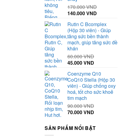
170.000
VND
Giá
Giá
140.000
VND
gốc
hiện
Rutin C Bcomplex
là:
tại
(Hộp 30 viên) - Giúp
170.000 VND.
là:
tăng sức bền thành
140.000 VND.
mạch, giúp tăng sức đề
khán
60.000
VND
Giá
Giá
45.000
VND
gốc
hiện
Coenzyme Q10
là:
tại
CoQ10 Stella (Hộp 30
60.000 VND.
là:
viên) - Giúp chống oxy
45.000 VND.
hoá, tốt cho sức khoẻ
tim mạch
90.000
VND
Giá
Giá
70.000
VND
gốc
hiện
là:
tại
SẢN PHẨM NỔI BẬT
90.000 VND.
là: