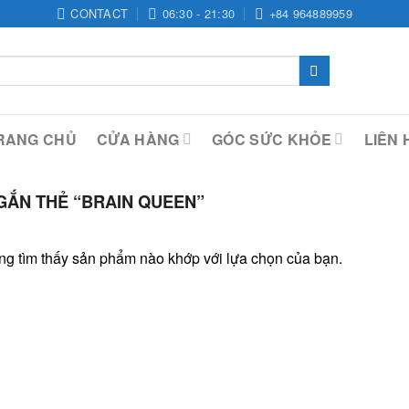
CONTACT
06:30 - 21:30
+84 964889959
RANG CHỦ
CỬA HÀNG
GÓC SỨC KHỎE
LIÊN 
ẮN THẺ “BRAIN QUEEN”
g tìm thấy sản phẩm nào khớp với lựa chọn của bạn.