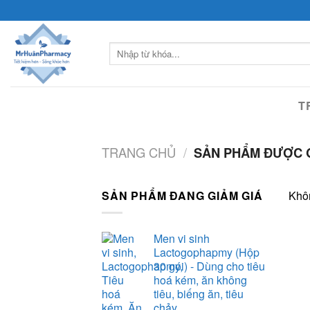
Skip
to
content
Tìm
kiếm:
T
TRANG CHỦ
/
SẢN PHẨM ĐƯỢC G
SẢN PHẨM ĐANG GIẢM GIÁ
Khôn
Men vi sinh
Lactogophapmy (Hộp
30 gói) - Dùng cho tiêu
hoá kém, ăn không
tiêu, biếng ăn, tiêu
chảy